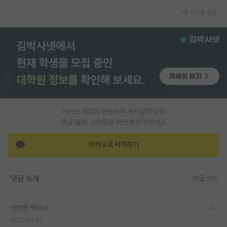
게시글 공유
PI 전용 게시판
인문사회 계열 게시판
특수/전문대학원 게시판
반도체/AI 게시판
장학금/장학생 게시판
카카오 계정과 연동하여 게시글에 달린
학술 정보 게시판
댓글 알람, 소식등을 빠르게 받아보세요
홍보 게시판
카카오로 시작하기
커리어
유학교육
댓글 8개
댓글쓰기
이벤트
산만한 백석
반도체 아카데미
2022.03.21