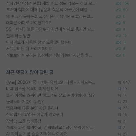
석사입학예정생 분들! 제발 어느 정도 각오는 하고 오세요.
156
포스텍 억까에 대해 (동문의 학문적 아웃풋에 대한 반박)
50
왜 후배가 못하는걸 교수님은 내 책임으로 돌리는걸까요?
6
대학원 어디로 가야할까요?
5
SSH 박사과정을 그만두고 지방대 박사로 옮기면 교수의 꿈은 끝일까요?
9
편애 하는 방법
16
이사이트가 처음엔 정말 도움많이됐는데
14
커뮤니티는 다 쓰레기통이지
6
정보보안 연구하는 입장에선 식별가능한 사진을 올리는건 비추이긴함
6
최근 댓글이 많이 달린 글
[무료] 2026 미국 대학원 유학 스타터팩 - 가이드북 & 합격자 컨택메일 템플릿
647
미박 탑스쿨 유학이 빡세진 이유
19
혹시 이정도 스펙이면 어느정도 잡고 준비해야하나요?
14
물박사의 기준이 뭐임?
22
랩홈피에 다들 본인 사진 올리냐
23
신생랩가지말라는 이유가 있었구나
16
장학금 모은 랩비통장
21
석박사 과정 합격하고, 컨택했던교수님이 연락이 안됩니다...
7
AI 학회들 거품 슬슬 지적이 나오네요
27