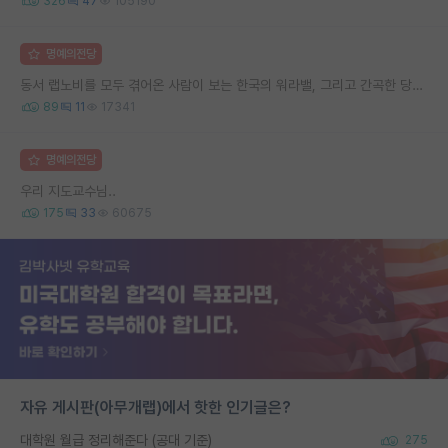
326
47
105190
명예의전당
동서 랩노비를 모두 겪어온 사람이 보는 한국의 워라밸, 그리고 간곡한 당부의 말씀
89
11
17341
명예의전당
우리 지도교수님..
175
33
60675
자유 게시판(아무개랩)에서 핫한 인기글은?
대학원 월급 정리해준다 (공대 기준)
275