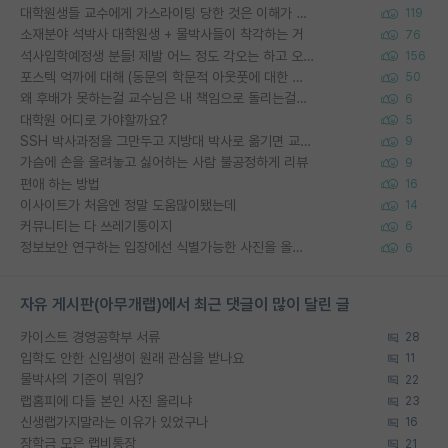
대학원생들 교수에게 가스라이팅 당한 것은 이해가 갑니다. 안타깝네요.
119
소재분야 석박사 대학원생 + 물박사들이 착각하는 거
76
석사입학예정생 분들! 제발 어느 정도 각오는 하고 오세요.
156
포스텍 억까에 대해 (동문의 학문적 아웃풋에 대한 반박)
50
왜 후배가 못하는걸 교수님은 내 책임으로 돌리는걸까요?
6
대학원 어디로 가야할까요?
5
SSH 박사과정을 그만두고 지방대 박사로 옮기면 교수의 꿈은 끝일까요?
9
가슴에 손을 올려놓고 싫어하는 사람 불공정하게 리뷰
9
편애 하는 방법
16
이사이트가 처음엔 정말 도움많이됐는데
14
커뮤니티는 다 쓰레기통이지
6
정보보안 연구하는 입장에선 식별가능한 사진을 올리는건 비추이긴함
6
자유 게시판(아무개랩)에서 최근 댓글이 많이 달린 글
카이스트 경영공학부 서류
28
입학도 안한 신입생이 원래 관심을 받나요
11
물박사의 기준이 뭐임?
22
랩홈피에 다들 본인 사진 올리냐
23
신생랩가지말라는 이유가 있었구나
16
장학금 모은 랩비통장
21