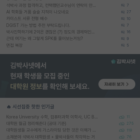
석박사 과정 합격하고, 컨택했던교수님이 연락이 안됩니다...
7
AI 학회들 거품 슬슬 지적이 나오네요
27
카이스트 서류 전형 배수
10
DGIST 가는 방법 추천 부탁드립니다.
7
박사진학하기에 2억은 괜찮은 (?) 정도의 경제력인가요
16
근데 여기는 왜 그렇게 SPK를 물어보는거임?
9
면접 복장
5
🔥 시선집중 핫한 인기글
Korea University 수학, 컴퓨터과학 이학사, UC Berkeley 산업공학 대학원 공학박사가 되는 것은 쉽지 않겠죠?
11
대학원 월급 정리해준다 (공대 기준)
275
대학원생들 교수에게 가스라이팅 당한 것은 이해가 갑니다. 안타깝네요.
119
소재분야 석박사 대학원생 + 물박사들이 착각하는 거
76