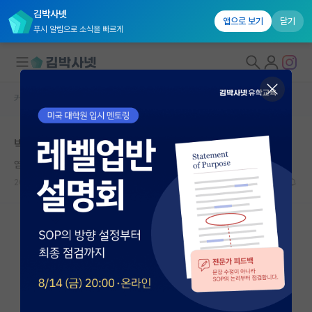
김박사넷
앱으로 보기
닫기
푸시 알림으로 소식을 빠르게
커뮤니티 홈
자유 게시판(아무개랩)
대학원생 모집
박사과정 파트타임도 많이 있나요?
국내대학원 정보
염세적인 헤르만 헤세
연구실&오픈랩
2022.03.21
8
3079
커뮤니티
커뮤니티 홈
전체글보기
베스트 게시판
IF 명예의전당