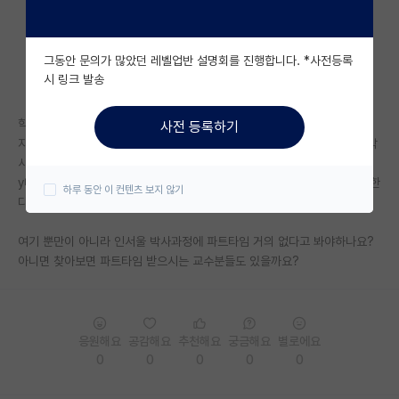
자유 게시판(아무개랩)
그동안 문의가 많았던 레벨업반 설명회를 진행합니다. *사전등록
미국 유학 게시판
시 링크 발송
미국 대학원 합격 후기 게시판
학과는 상경계열이고 지금 교수님들께 메일 넣어보고있어요
사전 등록하기
대학원생 모집 게시판
지금 재직중인 회사가 근무시간이 널널해서 되도록이면 계속 근무하면서 박
사과정 하고싶은데
대학원 합격 후기 게시판
y대 교수님께서 파트타임은 거의 안뽑는다고 다른학교로 지원하기를 추천한
하루 동안 이 컨텐츠 보지 않기
다는 답변 보내주셨거든요
연구실(PI) 홍보 게시판
여기 뿐만이 아니라 인서울 박사과정에 파트타임 거의 없다고 봐야하나요?
석박사 채용 정보 게시판
아니면 찾아보면 파트타임 받으시는 교수분들도 있을까요?
임용 정보 게시판
학부 인턴 게시판
응원해요
공감해요
추천해요
궁금해요
별로에요
취업 게시판
0
0
0
0
0
임용 후기 게시판