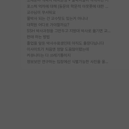
소재분야 석박사 대학원생 + 물박사들이 착각하는 거
포스텍 억까에 대해 (동문의 학문적 아웃풋에 대한 반박)
교수님이 무서워요
물박사 되는 건 교수탓도 있는거 아니냐
대학원 어디로 가야할까요?
SSH 박사과정을 그만두고 지방대 박사로 옮기면 교수의 꿈은 끝일까요?
편애 하는 방법
졸업을 앞둔 박사수료생인데 아직도 출장다닙니다
이사이트가 처음엔 정말 도움많이됐는데
커뮤니티는 다 쓰레기통이지
정보보안 연구하는 입장에선 식별가능한 사진을 올리는건 비추이긴함