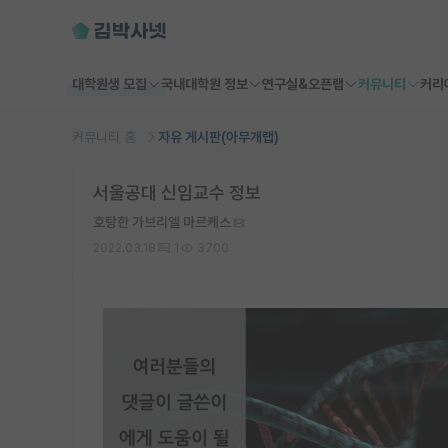
대학원생 모집
국내대학원 정보
연구실&오픈랩
커뮤니티
커리
커뮤니티 홈
자유 게시판(아무개랩)
서울공대 신임교수 정보
호탕한 가브리엘 마르케스
2022.03.18
1
3700