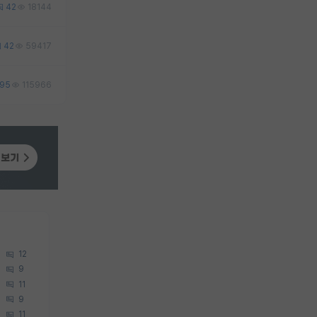
42
18144
42
59417
95
115966
12
9
11
9
11