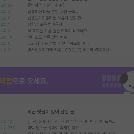
물박사의 기준이 뭐임?
29
랩홈피에 다들 본인 사진 올리냐
5
신생랩가지말라는 이유가 있었구나
9
장학금 모은 랩비통장
14
AI 학회들 거품 슬슬 지적이 나오네요
3
카이스트 서류 전형 배수
14
DGIST 가는 방법 추천 부탁드립니다.
6
박사진학하기에 2억은 괜찮은 (?) 정도의 경제력인가요
5
최근 댓글이 많이 달린 글
[무료] 2026 미국 대학원 유학 스타터팩 - 가이드북 & 합격자 컨택메일 템플릿
10
미박 탑스쿨 유학이 빡세진 이유
275