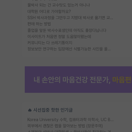
물박사 되는 건 교수탓도 있는거 아니냐
대학원 어디로 가야할까요?
SSH 박사과정을 그만두고 지방대 박사로 옮기면 교수의 꿈은 끝일까요?
편애 하는 방법
졸업을 앞둔 박사수료생인데 아직도 출장다닙니다
이사이트가 처음엔 정말 도움많이됐는데
커뮤니티는 다 쓰레기통이지
정보보안 연구하는 입장에선 식별가능한 사진을 올리는건 비추이긴함
🔥 시선집중 핫한 인기글
Korea University 수학, 컴퓨터과학 이학사, UC Berkeley 산업공학 대학원 공학박사가 되는 것은 쉽지 않겠죠?
외부에서 괜찮은 랩을 알아보는 방법 (장문주의)