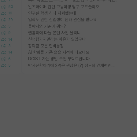
혹시 이정도 스펙이면 어느정도 잡고 준비해야하나요?
74
알츠하이머 관련 고등학생 탐구 포트폴리오
50
연구실 학생 하나 자퇴했는데
16
입학도 안한 신입생이 원래 관심을 받나요
29
물박사의 기준이 뭐임?
5
랩홈피에 다들 본인 사진 올리냐
9
신생랩가지말라는 이유가 있었구나
14
장학금 모은 랩비통장
3
AI 학회들 거품 슬슬 지적이 나오네요
14
DGIST 가는 방법 추천 부탁드립니다.
6
박사진학하기에 2억은 괜찮은 (?) 정도의 경제력인가요
5