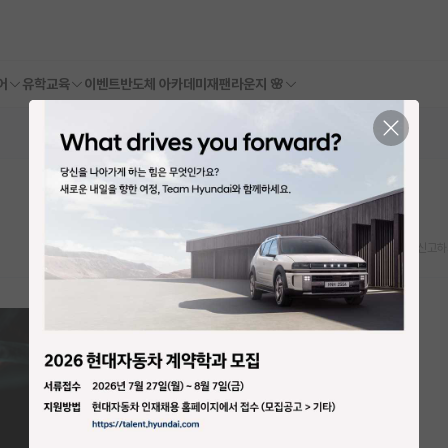
어
유학교육
이벤트
반도체 아카데미
재팬라운지 🌸
스크랩
신고하