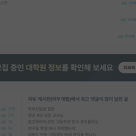
하소연
114
151
156
자유 게시판(아무개랩)에서 최근 댓글이 많이 달린 글
학부신입생 질문
275
정년 4년 남은 교수님
212
알츠하이머 관련 고등학생 탐구 포트폴리오
74
연구실 학생 하나 자퇴했는데
50
입학도 안한 신입생이 원래 관심을 받나요
16