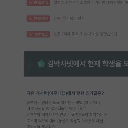
알앤디 삭감으로 고통받는 가난한 대학원생의 
명예의전당
슬픈 국내 AI의 현실
명예의전당
논문 1저자 투고 후 아예 제명 당했습니다.
명예의전당
자유 게시판(아무개랩)에서 핫한 인기글은?
외부에서 괜찮은 랩을 알아보는 방법 (장문주의)
내 석사생활 참 많은일들이 있엇네요^^
소재분야 석박사 대학원생 + 물박사들이 착각하는 거
포스텍 억까에 대해 (동문의 학문적 아웃풋에 대한 반박)
교수님이 무서워요