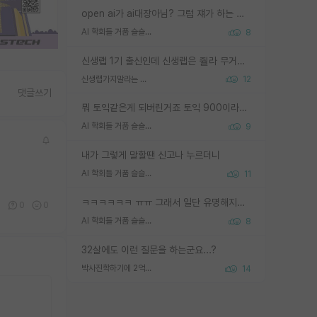
open ai가 ai대장아님? 그럼 쟤가 하는 말이 다 맞겠네
AI 학회들 거품 슬슬 지적이 나오네요
8
신생랩 1기 출신인데 신생랩은 줠라 무거운 바벨 같은거임. 들면 대박인데 못들면 깔려 죽음. 아무도 알려주지 않는 환경에서 자생해야하지만, 일단 살아남았다면 그 어떤 사람보다 악착같고 생존력 높은 사람으로 거듭날 수 있음
신생랩가지말라는 이유가 있었구나
12
댓글쓰기
뭐 토익같은게 되버린거죠 토익 900이라고 영어잘하는건 아닙니다만 잘하는사람은 다 900을 넘는 그런
AI 학회들 거품 슬슬 지적이 나오네요
9
내가 그렇게 말할땐 신고나 누르더니
AI 학회들 거품 슬슬 지적이 나오네요
11
ㅋㅋㅋㅋㅋㅋ ㅠㅠ 그래서 일단 유명해지는게 중요한거같습니다
0
0
0
AI 학회들 거품 슬슬 지적이 나오네요
8
32살에도 이런 질문을 하는군요...?
박사진학하기에 2억은 괜찮은 (?) 정도의 경제력인가요
14