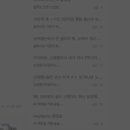
입학도 안한 신입생이 원래 관심을 받나요
9
서당개 개 ㅅㄲ도 3년이면 풍월 읊는데 박사 5년 이상 대리고 있으면서 물된건 교수 탓 맞는ㄱ게 거기가 서당이 아니란 소리임
물박사의 기준이 뭐임?
12
능력없는박사 란 말이지 뭐. 능력이 뭐고 능력이 있다는게 뭔지는 사람마다 기준이 다르니까 얘기해봐야 서로 자기 기준만 얘기해서 논쟁이 끝이 안나고. 주위에서 능력있고 야심있는 신입생이 교수가 유의미한 피드백을 아예 안주면서 제대로된 과제에 참여해볼 기회도 제공하지 않고 잡일 뺑뺑이만 돌려서 맨날 단순작업만 하면서 밤새다가 눈빛이 점점 죽어가는걸 본 사람은 물박사는 교수탓이라고 하고, 교수는 이것저것 알려도 주고 기회도 주고 사수 동기 붙여주면서 어떻게든 끌고가려고 하는데 본인이 매일 뺀질거리면서 출근 하는둥마는둥 하다가 기껏 와서도 폰이나 쳐다보다가 실험 망치고 저녁약속있어서 먼저 가볼게요~ 하는걸 본 사람은 물박사는 본인탓이라고 함.
물박사의 기준이 뭐임?
13
가지마라. 신생랩이고 내가 석사 3학기차인데 최고참인데 나도 아무것도 모르는데 교수가 후배들 왜 논문 교육 안시키냐. 논문 왜 안 써오냐 닦달한다
신생랩가지말라는 이유가 있었구나
13
신생랩+젊은 교수 이게 ㄹㅇ 모 아니면 도인듯.
신생랩가지말라는 이유가 있었구나
10
ML 대부분이 골드 스탠다드 하나 상정해놓고 (벤치마크 데이터셋이 여러 개면 여러 개 상정) 그거 얼마나 잘 맞추나 싸움임 가끔 번뜩이는 설계 철학을 보여주는 논문들도 있지만 대부분 그거 성적 얼마나 더 올리느라에 혈안이 되어 있는 측면이 잇음
AI 학회들 거품 슬슬 지적이 나오네요
10
게시글 공유
neurips는 괜찮음
AI 학회들 거품 슬슬 지적이 나오네요
8