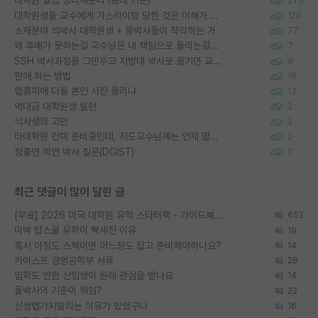
대학원 월급 정리해준다 (공대 기준)
275
대학원생들 교수에게 가스라이팅 당한 것은 이해가 갑니다. 안타깝네요.
120
소재분야 석박사 대학원생 + 물박사들이 착각하는 거
77
왜 후배가 못하는걸 교수님은 내 책임으로 돌리는걸까요?
7
SSH 박사과정을 그만두고 지방대 박사로 옮기면 교수의 꿈은 끝일까요?
9
편애 하는 방법
16
랩홈피에 다들 본인 사진 올리냐
13
역대급 대학원생 빌런
2
석사생의 고민
2
타대학원 컨텍 준비중인데, 지도교수님께는 언제 말씀드려야 할까요?
2
정출연 학연 박사 질문(DGIST)
2
최근 댓글이 많이 달린 글
[무료] 2026 미국 대학원 유학 스타터팩 - 가이드북 & 합격자 컨택메일 템플릿
652
미박 탑스쿨 유학이 빡세진 이유
19
혹시 이정도 스펙이면 어느정도 잡고 준비해야하나요?
14
카이스트 경영공학부 서류
28
입학도 안한 신입생이 원래 관심을 받나요
14
물박사의 기준이 뭐임?
22
신생랩가지말라는 이유가 있었구나
16