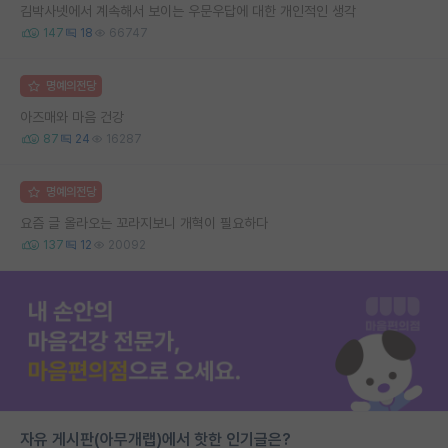
김박사넷에서 계속해서 보이는 우문우답에 대한 개인적인 생각
147
18
66747
명예의전당
아즈매와 마음 건강
87
24
16287
명예의전당
요즘 글 올라오는 꼬라지보니 개혁이 필요하다
137
12
20092
자유 게시판(아무개랩)에서 핫한 인기글은?