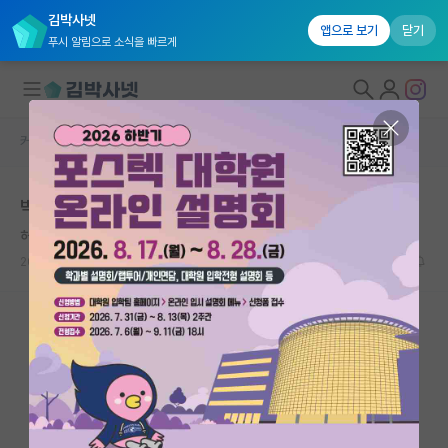
김박사넷
앱으로 보기
닫기
푸시 알림으로 소식을 빠르게
커뮤니티 홈
자유 게시판(아무개랩)
대학원생 모집
박사 진학 고민되네요..
국내대학원 정보
허기진 루이 파스퇴르
연구실&오픈랩
2022.02.25
8
3568
커뮤니티
커뮤니티 홈
전체글보기
베스트 게시판
IF 명예의전당