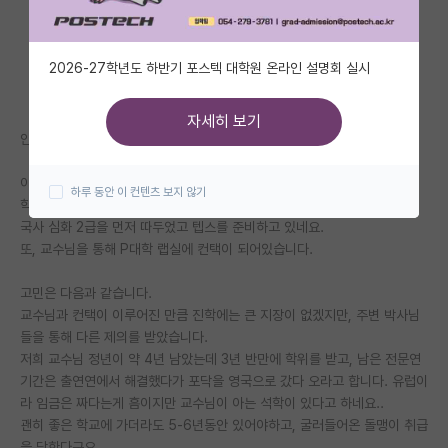
자유 게시판(아무개랩)
2026-27학년도 하반기 포스텍 대학원 온라인 설명회 실시
미국 유학 게시판
미국 대학원 합격 후기 게시판
자세히 보기
안녕하세요 ?
대학원생 모집 게시판
이번 학기에 졸업예정인 석사 4학기차 학생입니다.
하루 동안 이 컨텐츠 보지 않기
대학원 합격 후기 게시판
학위 논문은 모두 완성해두었고 이대로 박사 전문연을 준비중에 있습니다.
국사 심화 2급을 먼저 따두었고 텝스를 준비하고 있네요.
연구실(PI) 홍보 게시판
또, 교수님을 통해 P대학 랩실에 컨택이 되어있습니다.
석박사 채용 정보 게시판
고민은 다음과 같습니다.
교수님과 컨택이 이루어진 만큼 진학에는 큰 지장이 없겠지만, 주변 박사님
임용 정보 게시판
들을 통해 다른 제의를 받았습니다.
학부 인턴 게시판
저희 교수님 정년이 약 4년 남았는데 3년 반만에 학위를 받고, 남은 전문연
기간은 출연연에서 해결했다가 포닥을 영국으로 갔다 오라고 합니다. 유럽이
취업 게시판
라 임금은 짜다는게 흠이지만 교수님이 아는 석학이 있다고 하네요..
괜히 좋은 학교에 가더라도 5-6년동안 있어야하고, 굴러들어온 돌맹이 취급
임용 후기 게시판
을 당한다구요.