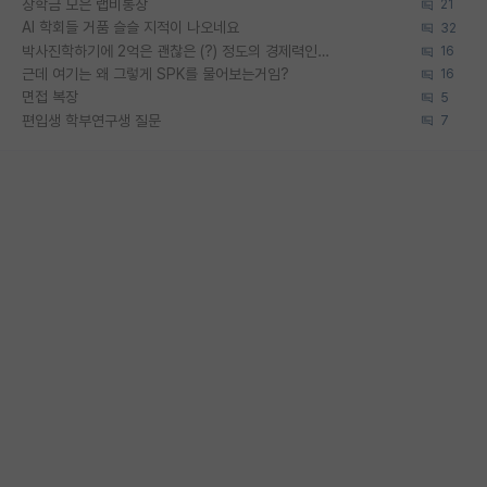
장학금 모은 랩비통장
21
AI 학회들 거품 슬슬 지적이 나오네요
32
박사진학하기에 2억은 괜찮은 (?) 정도의 경제력인가요
16
근데 여기는 왜 그렇게 SPK를 물어보는거임?
16
면접 복장
5
편입생 학부연구생 질문
7