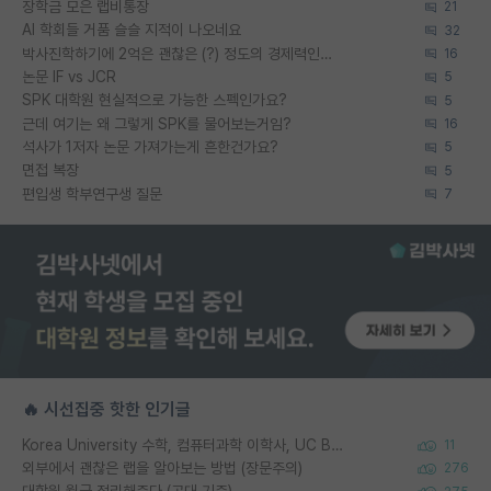
장학금 모은 랩비통장
21
AI 학회들 거품 슬슬 지적이 나오네요
32
박사진학하기에 2억은 괜찮은 (?) 정도의 경제력인가요
16
논문 IF vs JCR
5
SPK 대학원 현실적으로 가능한 스펙인가요?
5
근데 여기는 왜 그렇게 SPK를 물어보는거임?
16
석사가 1저자 논문 가져가는게 흔한건가요?
5
면접 복장
5
편입생 학부연구생 질문
7
🔥 시선집중 핫한 인기글
Korea University 수학, 컴퓨터과학 이학사, UC Berkeley 산업공학 대학원 공학박사가 되는 것은 쉽지 않겠죠?
11
외부에서 괜찮은 랩을 알아보는 방법 (장문주의)
276