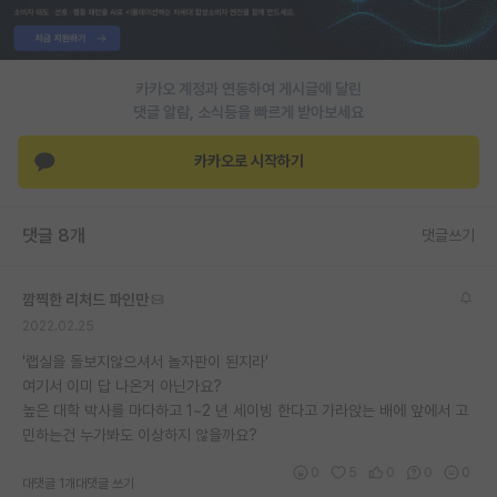
재팬라운지 🌸
카카오 계정과 연동하여 게시글에 달린
댓글 알람, 소식등을 빠르게 받아보세요
카카오로 시작하기
댓글 8개
댓글쓰기
깜찍한 리처드 파인만
2022.02.25
'랩실을 돌보지않으셔서 놀자판이 된지라'
여기서 이미 답 나온거 아닌가요?
높은 대학 박사를 마다하고 1~2 년 세이빙 한다고 가라앉는 배에 앞에서 고
민하는건 누가봐도 이상하지 않을까요?
0
5
0
0
0
대댓글 1개
대댓글 쓰기