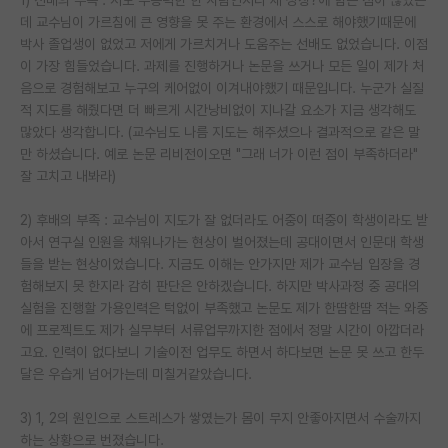
데 교수님이 가르침에 큰 영향을 못 주는 환경에서 스스로 해야했기때문에
박사 졸업생이 없었고 저에게 가르치거나 도움주는 선배도 없었습니다. 이점
이 가장 힘들었습니다. 과제를 진행하거나 논문을 쓰거나 모든 일이 제가 처
음으로 경험해보고 누구의 케어없이 이겨내야했기 때문입니다. 누군가 실질
적 지도를 해줬다면 더 빠르게 시간낭비없이 지나갈 요소가 지금 생각해도
많았다 생각합니다. (교수님도 나름 지도는 해주셨으나 결과적으로 같은 말
만 하셨습니다. 예로 논문 리비전이오면 "그래 너가 이런 점이 부족하더라"
잘 고치고 내봐라)
2) 후배의 부족 : 교수님이 지도가 잘 없더라도 어중이 떠중이 학생이라도 받
아서 연구실 인원을 채워나가는 현상이 벌어졌는데 공대이면서 인문대 학생
들을 받는 현상이었습니다. 지금도 이해는 안가지만 제가 교수님 입장을 경
험해보지 못 한지라 감히 판단은 안하겠습니다. 하지만 박사과정 중 공대의
실험을 진행할 가용인력은 턱없이 부족했고 논문도 제가 한땀한땀 적는 와중
에 프로젝트도 제가 실무부터 서류업무까지한 점에서 정말 시간이 아깝더라
고요. 인력이 없다보니 기술이전 업무도 하면서 하다보면 논문 못 쓰고 한두
달은 우습게 넘어가는데 미칠거같았습니다.
3) 1, 2의 원인으로 스트레스가 쌓였는가 몸이 무지 안좋아지면서 수술까지
하는 상황으로 번졌습니다.