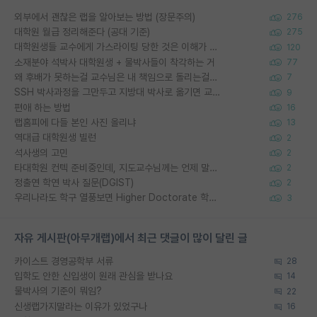
외부에서 괜찮은 랩을 알아보는 방법 (장문주의)
276
대학원 월급 정리해준다 (공대 기준)
275
대학원생들 교수에게 가스라이팅 당한 것은 이해가 갑니다. 안타깝네요.
120
소재분야 석박사 대학원생 + 물박사들이 착각하는 거
77
왜 후배가 못하는걸 교수님은 내 책임으로 돌리는걸까요?
7
SSH 박사과정을 그만두고 지방대 박사로 옮기면 교수의 꿈은 끝일까요?
9
편애 하는 방법
16
랩홈피에 다들 본인 사진 올리냐
13
역대급 대학원생 빌런
2
석사생의 고민
2
타대학원 컨텍 준비중인데, 지도교수님께는 언제 말씀드려야 할까요?
2
정출연 학연 박사 질문(DGIST)
2
우리나라도 학구 열풍보면 Higher Doctorate 학위가 필요하다고 봅니다.
3
자유 게시판(아무개랩)에서 최근 댓글이 많이 달린 글
카이스트 경영공학부 서류
28
입학도 안한 신입생이 원래 관심을 받나요
14
물박사의 기준이 뭐임?
22
신생랩가지말라는 이유가 있었구나
16