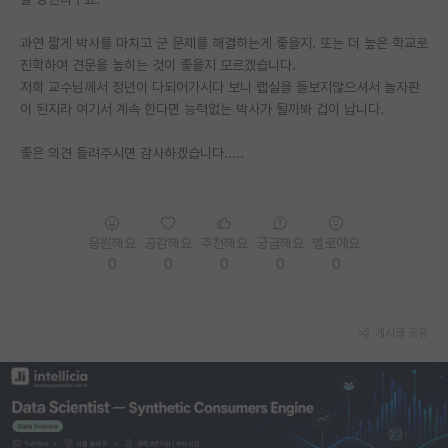
PI 전용 게시판
과연 짧게 박사를 마치고 군 문제를 해결하는게 좋을지. 또는 더 높은 학교로
진학하여 견문을 높히는 것이 좋을지 모르겠습니다.
인문사회 계열 게시판
저희 교수님께서 정년이 다되어가시다 보니 랩실을 돌보지않으셔서 놀자판
이 된지라 여기서 계속 한다면 능력없는 박사가 될까봐 겁이 납니다.
특수/전문대학원 게시판
반도체/AI 게시판
좋은 의견 들려주시면 감사하겠습니다.....
장학금/장학생 게시판
학술 정보 게시판
응원해요
공감해요
추천해요
궁금해요
별로에요
0
0
0
0
0
홍보 게시판
커리어
게시글 공유
유학교육
이벤트
반도체 아카데미