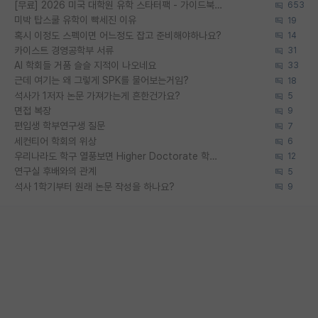
[무료] 2026 미국 대학원 유학 스타터팩 - 가이드북 & 합격자 컨택메일 템플릿
653
미박 탑스쿨 유학이 빡세진 이유
19
혹시 이정도 스펙이면 어느정도 잡고 준비해야하나요?
14
카이스트 경영공학부 서류
31
AI 학회들 거품 슬슬 지적이 나오네요
33
근데 여기는 왜 그렇게 SPK를 물어보는거임?
18
석사가 1저자 논문 가져가는게 흔한건가요?
5
면접 복장
9
편입생 학부연구생 질문
7
세컨티어 학회의 위상
6
우리나라도 학구 열풍보면 Higher Doctorate 학위가 필요하다고 봅니다.
12
연구실 후배와의 관계
5
석사 1학기부터 원래 논문 작성을 하나요?
9