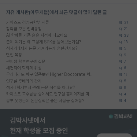
자유 게시판(아무개랩)에서 최근 댓글이 많이 달린 글
카이스트 경영공학부 서류
31
장학금 모은 랩비통장
21
AI 학회들 거품 슬슬 지적이 나오네요
33
근데 여기는 왜 그렇게 SPK를 물어보는거임?
18
석사가 1저자 논문 가져가는게 흔한건가요?
5
면접 복장
9
편입생 학부연구생 질문
7
세컨티어 학회의 위상
6
우리나라도 학구 열풍보면 Higher Doctorate 학위가 필요하다고 봅니다.
12
연구실 후배와의 관계
5
석사 1학기부터 원래 논문 작성을 하나요?
9
카이스트 교수님들 중에서도 연구실 홈페이지를 마련 안 하신 분들이 계시던데
4
공부 못했는데 논문실적은 좋은 사람을 싫어함?
4