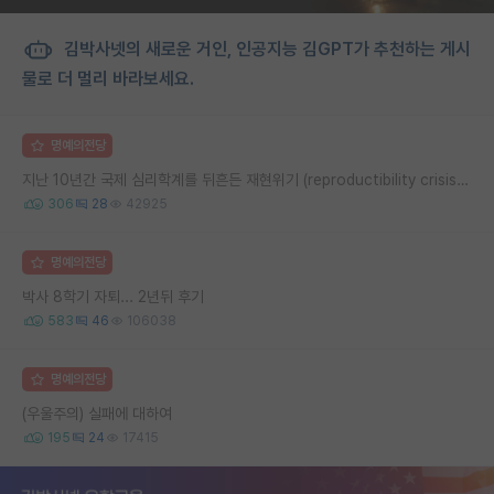
김박사넷의 새로운 거인, 인공지능 김GPT가 추천하는 게시
물로 더 멀리 바라보세요.
명예의전당
지난 10년간 국제 심리학계를 뒤흔든 재현위기 (reproductibility crisis) 요약 (1편)
306
28
42925
명예의전당
박사 8학기 자퇴... 2년뒤 후기
583
46
106038
명예의전당
(우울주의) 실패에 대하여
195
24
17415