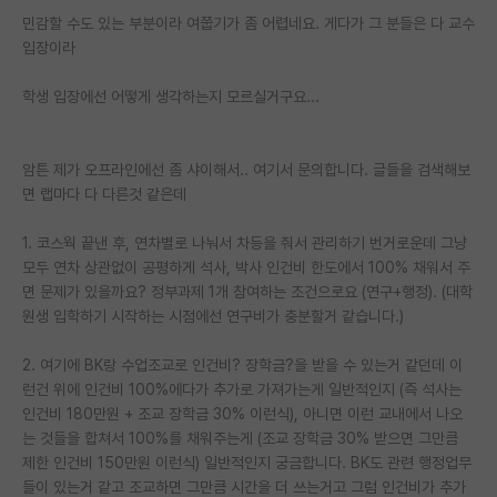
민감할 수도 있는 부분이라 여쭙기가 좀 어렵네요. 게다가 그 분들은 다 교수
PI 전용 게시판
입장이라
인문사회 계열 게시판
학생 입장에선 어떻게 생각하는지 모르실거구요...
특수/전문대학원 게시판
반도체/AI 게시판
암튼 제가 오프라인에선 좀 샤이해서.. 여기서 문의합니다. 글들을 검색해보
면 랩마다 다 다른것 같은데
장학금/장학생 게시판
1. 코스웍 끝낸 후, 연차별로 나눠서 차등을 줘서 관리하기 번거로운데 그냥
학술 정보 게시판
모두 연차 상관없이 공평하게 석사, 박사 인건비 한도에서 100% 채워서 주
면 문제가 있을까요? 정부과제 1개 참여하는 조건으로요 (연구+행정). (대학
홍보 게시판
원생 입학하기 시작하는 시점에선 연구비가 충분할거 같습니다.)
커리어
2. 여기에 BK랑 수업조교로 인건비? 장학금?을 받을 수 있는거 같던데 이
유학교육
런건 위에 인건비 100%에다가 추가로 가져가는게 일반적인지 (즉 석사는
인건비 180만원 + 조교 장학금 30% 이런식), 아니면 이런 교내에서 나오
이벤트
는 것들을 합쳐서 100%를 채워주는게 (조교 장학금 30% 받으면 그만큼
제한 인건비 150만원 이런식) 일반적인지 궁금합니다. BK도 관련 행정업무
반도체 아카데미
들이 있는거 같고 조교하면 그만큼 시간을 더 쓰는거고 그럼 인건비가 추가