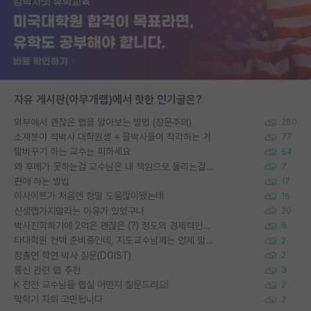
자유 게시판(아무개랩)에서 핫한 인기글은?
외부에서 괜찮은 랩을 알아보는 방법 (장문주의)
280
소재분야 석박사 대학원생 + 물박사들이 착각하는 거
77
말바꾸기 하는 교수는 피하세요
54
왜 후배가 못하는걸 교수님은 내 책임으로 돌리는걸까요?
7
편애 하는 방법
17
이사이트가 처음엔 정말 도움많이됐는데
16
신생랩가지말라는 이유가 있었구나
20
박사진학하기에 2억은 괜찮은 (?) 정도의 경제력인가요
8
타대학원 컨텍 준비중인데, 지도교수님께는 언제 말씀드려야 할까요?
2
정출연 학연 박사 질문(DGIST)
2
통신 관련 랩 추천
3
K 전전 교수님들 랩실 어떤지 질문드려요!
2
막학기 자퇴 고민됩니다
2