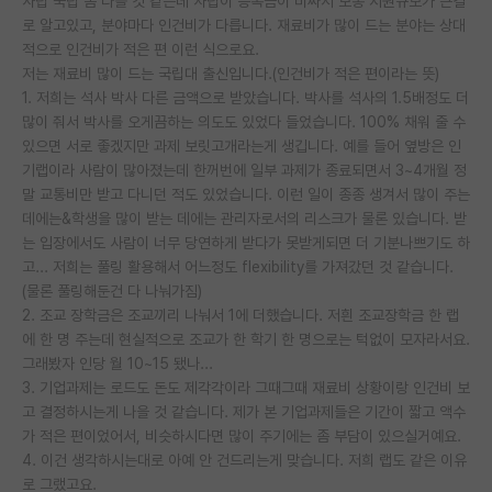
사립 국립 좀 다를 것 같은데 사립이 등록금이 비싸서 보통 지원규모가 큰걸
로 알고있고, 분야마다 인건비가 다릅니다. 재료비가 많이 드는 분야는 상대
적으로 인건비가 적은 편 이런 식으로요.
저는 재료비 많이 드는 국립대 출신입니다.(인건비가 적은 편이라는 뜻)
1. 저희는 석사 박사 다른 금액으로 받았습니다. 박사를 석사의 1.5배정도 더
많이 줘서 박사를 오게끔하는 의도도 있었다 들었습니다. 100% 채워 줄 수
있으면 서로 좋겠지만 과제 보릿고개라는게 생깁니다. 예를 들어 옆방은 인
기랩이라 사람이 많아졌는데 한꺼번에 일부 과제가 종료되면서 3~4개월 정
말 교통비만 받고 다니던 적도 있었습니다. 이런 일이 종종 생겨서 많이 주는
데에는&학생을 많이 받는 데에는 관리자로서의 리스크가 물론 있습니다. 받
는 입장에서도 사람이 너무 당연하게 받다가 못받게되면 더 기분나쁘기도 하
고... 저희는 풀링 활용해서 어느정도 flexibility를 가져갔던 것 같습니다.
(물론 풀링해둔건 다 나눠가짐)
2. 조교 장학금은 조교끼리 나눠서 1에 더했습니다. 저흰 조교장학금 한 랩
에 한 명 주는데 현실적으로 조교가 한 학기 한 명으로는 턱없이 모자라서요.
그래봤자 인당 월 10~15 됐나...
3. 기업과제는 로드도 돈도 제각각이라 그때그때 재료비 상황이랑 인건비 보
고 결정하시는게 나을 것 같습니다. 제가 본 기업과제들은 기간이 짧고 액수
가 적은 편이었어서, 비슷하시다면 많이 주기에는 좀 부담이 있으실거예요.
4. 이건 생각하시는대로 아예 안 건드리는게 맞습니다. 저희 랩도 같은 이유
로 그랬고요.