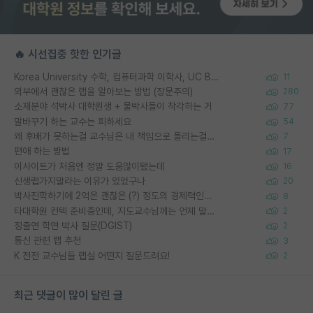
🔥 시선집중 핫한 인기글
Korea University 수학, 컴퓨터과학 이학사, UC Berkeley 산업공학 대학원 공학박사가 되는 것은 쉽지 않겠죠?
11
외부에서 괜찮은 랩을 알아보는 방법 (장문주의)
280
소재분야 석박사 대학원생 + 물박사들이 착각하는 거
77
말바꾸기 하는 교수는 피하세요
54
왜 후배가 못하는걸 교수님은 내 책임으로 돌리는걸까요?
7
편애 하는 방법
17
이사이트가 처음엔 정말 도움많이됐는데
16
신생랩가지말라는 이유가 있었구나
20
박사진학하기에 2억은 괜찮은 (?) 정도의 경제력인가요
8
타대학원 컨텍 준비중인데, 지도교수님께는 언제 말씀드려야 할까요?
2
정출연 학연 박사 질문(DGIST)
2
통신 관련 랩 추천
3
K 전전 교수님들 랩실 어떤지 질문드려요!
2
최근 댓글이 많이 달린 글