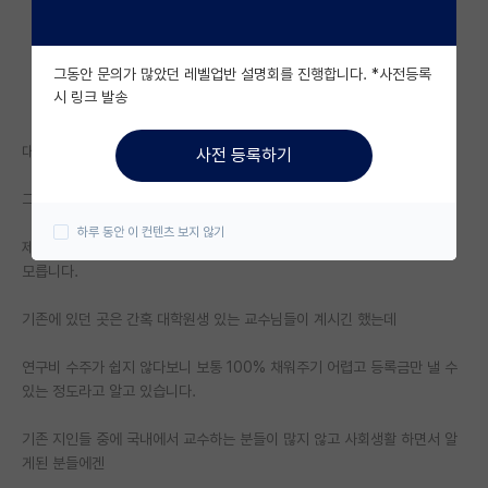
자유 게시판(아무개랩)
그동안 문의가 많았던 레벨업반 설명회를 진행합니다. *사전등록
미국 유학 게시판
시 링크 발송
미국 대학원 합격 후기 게시판
대학원생 입학이 거의 없는 곳에서 지내다 상위권 공대로 옮깁니다.
사전 등록하기
대학원생 모집 게시판
그래서 이제 대학원생 받아서 연구실 꾸릴 준비를 하는데
대학원 합격 후기 게시판
하루 동안 이 컨텐츠 보지 않기
제가 학부부터 해외에서 생활을 해서 학생들이 인건비를 어떻게 받는지 잘
연구실(PI) 홍보 게시판
모릅니다.
석박사 채용 정보 게시판
기존에 있던 곳은 간혹 대학원생 있는 교수님들이 계시긴 했는데
임용 정보 게시판
연구비 수주가 쉽지 않다보니 보통 100% 채워주기 어렵고 등록금만 낼 수
학부 인턴 게시판
있는 정도라고 알고 있습니다.
취업 게시판
기존 지인들 중에 국내에서 교수하는 분들이 많지 않고 사회생활 하면서 알
게된 분들에겐
임용 후기 게시판