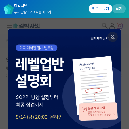
김박사넷
앱으로 보기
닫기
푸시 알림으로 소식을 빠르게
커뮤니티 홈
자유 게시판(아무개랩)
대학원생 모집
인건비를 어떻게 줘야할까요? (교수입장)
국내대학원 정보
무심한 임마누엘 칸트
연구실&오픈랩
2022.02.15
16
17061
커뮤니티
커뮤니티 홈
전체글보기
베스트 게시판
IF 명예의전당