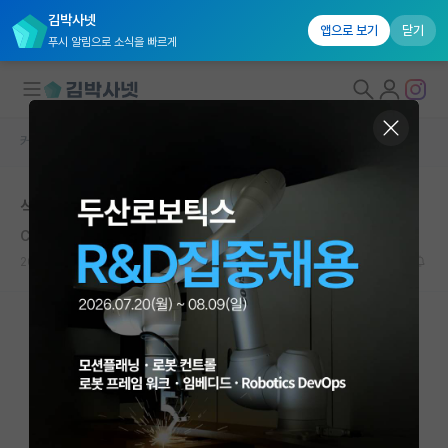
김박사넷
앱으로 보기
닫기
푸시 알림으로 소식을 빠르게
커뮤니티 홈
자유 게시판(아무개랩)
대학원생 모집
석사과정 인건비 이정도면 어느정도 받는건가요?
국내대학원 정보
Claude Debussy
*
연구실&오픈랩
2020.03.02
9
6863
커뮤니티
커뮤니티 홈
전체글보기
베스트 게시판
IF 명예의전당