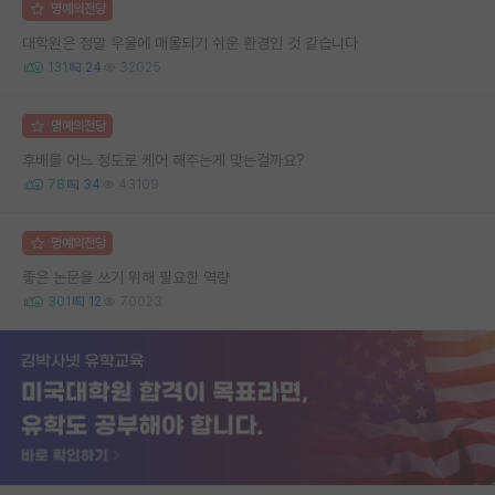
명예의전당
대학원은 정말 우울에 매몰되기 쉬운 환경인 것 같습니다
131
24
32025
명예의전당
후배를 어느 정도로 케어 해주는게 맞는걸까요?
78
34
43109
명예의전당
좋은 논문을 쓰기 위해 필요한 역량
301
12
70023