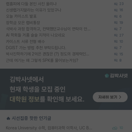
랩홈피에 다들 본인 사진 올리냐
23
신생랩가지말라는 이유가 있었구나
16
오늘 카이스트 발표
6
장학금 모은 랩비통장
19
석박사 과정 합격하고, 컨택했던교수님이 연락이 안됩니다...
7
AI 학회들 거품 슬슬 지적이 나오네요
27
카이스트 서류 전형 배수
10
DGIST 가는 방법 추천 부탁드립니다.
7
박사진학하기에 2억은 괜찮은 (?) 정도의 경제력인가요
15
근데 여기는 왜 그렇게 SPK를 물어보는거임?
8
🔥 시선집중 핫한 인기글
Korea University 수학, 컴퓨터과학 이학사, UC Berkeley 산업공학 대학원 공학박사가 되는 것은 쉽지 않겠죠?
10