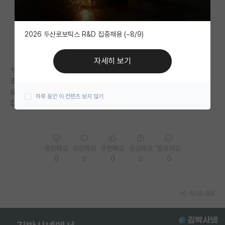
자유 게시판(아무개랩)
2026 두산로보틱스 R&D 집중채용 (~8/9)
미국 유학 게시판
미국 대학원 합격 후기 게시판
자세히 보기
석사과정이고 등록금 제외하면 한달에 50정도 받습니다.
대학원생 모집 게시판
조교나 행정 업무 없고 이론그룹이라 휴가 일수다 출퇴근 제약같은거 없구
요.
하루 동안 이 컨텐츠 보지 않기
대학원 합격 후기 게시판
갑자기 다른분들은 어느정도 받나 궁금해지네요.
연구실(PI) 홍보 게시판
석박사 채용 정보 게시판
응원해요
공감해요
추천해요
궁금해요
별로에요
0
0
0
0
0
임용 정보 게시판
학부 인턴 게시판
게시글 공유
취업 게시판
임용 후기 게시판