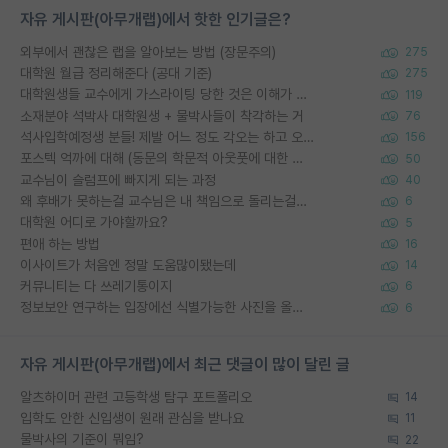
자유 게시판(아무개랩)에서 핫한 인기글은?
외부에서 괜찮은 랩을 알아보는 방법 (장문주의)
275
대학원 월급 정리해준다 (공대 기준)
275
대학원생들 교수에게 가스라이팅 당한 것은 이해가 갑니다. 안타깝네요.
119
소재분야 석박사 대학원생 + 물박사들이 착각하는 거
76
석사입학예정생 분들! 제발 어느 정도 각오는 하고 오세요.
156
포스텍 억까에 대해 (동문의 학문적 아웃풋에 대한 반박)
50
교수님이 슬럼프에 빠지게 되는 과정
40
왜 후배가 못하는걸 교수님은 내 책임으로 돌리는걸까요?
6
대학원 어디로 가야할까요?
5
편애 하는 방법
16
이사이트가 처음엔 정말 도움많이됐는데
14
커뮤니티는 다 쓰레기통이지
6
정보보안 연구하는 입장에선 식별가능한 사진을 올리는건 비추이긴함
6
자유 게시판(아무개랩)에서 최근 댓글이 많이 달린 글
알츠하이머 관련 고등학생 탐구 포트폴리오
14
입학도 안한 신입생이 원래 관심을 받나요
11
물박사의 기준이 뭐임?
22