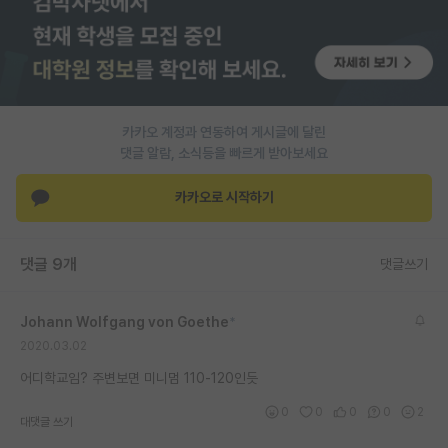
PI 전용 게시판
인문사회 계열 게시판
특수/전문대학원 게시판
카카오 계정과 연동하여 게시글에 달린
반도체/AI 게시판
댓글 알람, 소식등을 빠르게 받아보세요
장학금/장학생 게시판
카카오로 시작하기
학술 정보 게시판
댓글 9개
댓글쓰기
홍보 게시판
커리어
Johann Wolfgang von Goethe
*
2020.03.02
유학교육
어디학교임? 주변보면 미니멈 110-120인듯
이벤트
0
0
0
0
2
대댓글 쓰기
반도체 아카데미