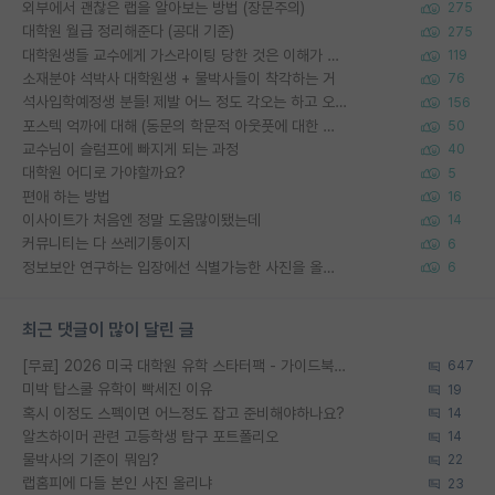
외부에서 괜찮은 랩을 알아보는 방법 (장문주의)
275
대학원 월급 정리해준다 (공대 기준)
275
대학원생들 교수에게 가스라이팅 당한 것은 이해가 갑니다. 안타깝네요.
119
소재분야 석박사 대학원생 + 물박사들이 착각하는 거
76
석사입학예정생 분들! 제발 어느 정도 각오는 하고 오세요.
156
포스텍 억까에 대해 (동문의 학문적 아웃풋에 대한 반박)
50
교수님이 슬럼프에 빠지게 되는 과정
40
대학원 어디로 가야할까요?
5
편애 하는 방법
16
이사이트가 처음엔 정말 도움많이됐는데
14
커뮤니티는 다 쓰레기통이지
6
정보보안 연구하는 입장에선 식별가능한 사진을 올리는건 비추이긴함
6
최근 댓글이 많이 달린 글
[무료] 2026 미국 대학원 유학 스타터팩 - 가이드북 & 합격자 컨택메일 템플릿
647
미박 탑스쿨 유학이 빡세진 이유
19
혹시 이정도 스펙이면 어느정도 잡고 준비해야하나요?
14
알츠하이머 관련 고등학생 탐구 포트폴리오
14
물박사의 기준이 뭐임?
22
랩홈피에 다들 본인 사진 올리냐
23