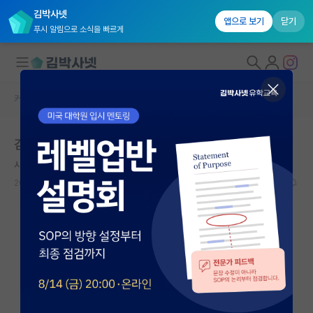
김박사넷
앱으로 보기
닫기
푸시 알림으로 소식을 빠르게
커뮤니티 홈
자유 게시판(아무개랩)
대학원생 모집
김박사넷 오픈랩 공고를 올리면서 느낀점
국내대학원 정보
사려깊은 블레즈 파스칼
연구실&오픈랩
2022.01.07
31
24060
커뮤니티
커뮤니티 홈
전체글보기
베스트 게시판
IF 명예의전당