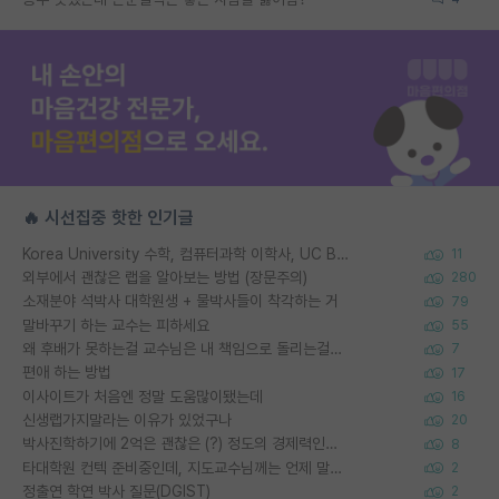
🔥 시선집중 핫한 인기글
Korea University 수학, 컴퓨터과학 이학사, UC Berkeley 산업공학 대학원 공학박사가 되는 것은 쉽지 않겠죠?
11
외부에서 괜찮은 랩을 알아보는 방법 (장문주의)
280
소재분야 석박사 대학원생 + 물박사들이 착각하는 거
79
말바꾸기 하는 교수는 피하세요
55
왜 후배가 못하는걸 교수님은 내 책임으로 돌리는걸까요?
7
편애 하는 방법
17
이사이트가 처음엔 정말 도움많이됐는데
16
신생랩가지말라는 이유가 있었구나
20
박사진학하기에 2억은 괜찮은 (?) 정도의 경제력인가요
8
타대학원 컨텍 준비중인데, 지도교수님께는 언제 말씀드려야 할까요?
2
정출연 학연 박사 질문(DGIST)
2