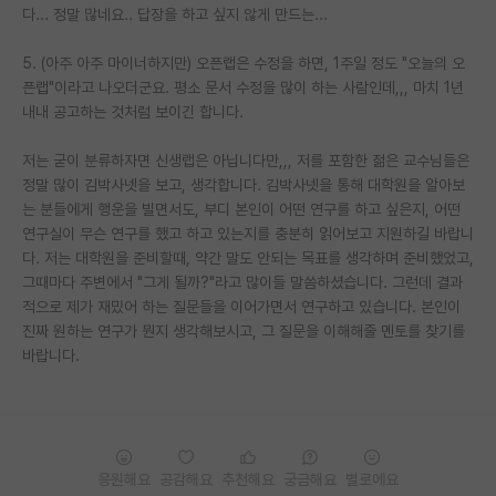
다... 정말 많네요.. 답장을 하고 싶지 않게 만드는...
재팬라운지 🌸
5. (아주 아주 마이너하지만) 오픈랩은 수정을 하면, 1주일 정도 "오늘의 오
픈랩"이라고 나오더군요. 평소 문서 수정을 많이 하는 사람인데,,, 마치 1년
내내 공고하는 것처럼 보이긴 합니다.
저는 굳이 분류하자면 신생랩은 아닙니다만,,, 저를 포함한 젊은 교수님들은
정말 많이 김박사넷을 보고, 생각합니다. 김박사넷을 통해 대학원을 알아보
는 분들에게 행운을 빌면서도, 부디 본인이 어떤 연구를 하고 싶은지, 어떤
연구실이 무슨 연구를 했고 하고 있는지를 충분히 읽어보고 지원하길 바랍니
다. 저는 대학원을 준비할때, 약간 말도 안되는 목표를 생각하며 준비했었고,
그때마다 주변에서 "그게 될까?"라고 많이들 말씀하셨습니다. 그런데 결과
적으로 제가 재밌어 하는 질문들을 이어가면서 연구하고 있습니다. 본인이
진짜 원하는 연구가 뭔지 생각해보시고, 그 질문을 이해해줄 멘토를 찾기를
바랍니다.
응원해요
공감해요
추천해요
궁금해요
별로에요