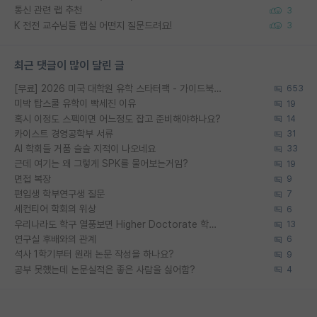
통신 관련 랩 추천
3
K 전전 교수님들 랩실 어떤지 질문드려요!
3
최근 댓글이 많이 달린 글
[무료] 2026 미국 대학원 유학 스타터팩 - 가이드북 & 합격자 컨택메일 템플릿
653
미박 탑스쿨 유학이 빡세진 이유
19
혹시 이정도 스펙이면 어느정도 잡고 준비해야하나요?
14
카이스트 경영공학부 서류
31
AI 학회들 거품 슬슬 지적이 나오네요
33
근데 여기는 왜 그렇게 SPK를 물어보는거임?
19
면접 복장
9
편입생 학부연구생 질문
7
세컨티어 학회의 위상
6
우리나라도 학구 열풍보면 Higher Doctorate 학위가 필요하다고 봅니다.
13
연구실 후배와의 관계
6
석사 1학기부터 원래 논문 작성을 하나요?
9
공부 못했는데 논문실적은 좋은 사람을 싫어함?
4