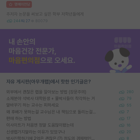
명예의전당
주저자 논문을 써보고 싶은 학부 저학년들에게
244
27
80079
자유 게시판(아무개랩)에서 핫한 인기글은?
외부에서 괜찮은 랩을 알아보는 방법 (장문주의)
280
소재분야 석박사 대학원생 + 물박사들이 착각하는 거
79
말바꾸기 하는 교수는 피하세요
55
왜 후배가 못하는걸 교수님은 내 책임으로 돌리는걸까요?
7
편애 하는 방법
17
이사이트가 처음엔 정말 도움많이됐는데
16
신생랩가지말라는 이유가 있었구나
20
박사진학하기에 2억은 괜찮은 (?) 정도의 경제력인가요
8