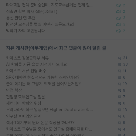
타대학원 컨텍 준비중인데, 지도교수님께는 언제 말씀드려야 할까요?
2
정출연 학연 박사 질문(DGIST)
2
통신 관련 랩 추천
3
K 전전 교수님들 랩실 어떤지 질문드려요!
3
막학기 자퇴 고민됩니다
2
자유 게시판(아무개랩)에서 최근 댓글이 많이 달린 글
카이스트 경영공학부 서류
31
AI 학회들 거품 슬슬 지적이 나오네요
33
카이스트 서류 전형 배수
11
SPK 대학원 현실적으로 가능한 스펙인가요?
6
근데 여기는 왜 그렇게 SPK를 물어보는거임?
19
면접 복장
9
편입생 학부연구생 질문
7
세컨티어 학회의 위상
6
우리나라도 학구 열풍보면 Higher Doctorate 학위가 필요하다고 봅니다.
13
연구실 후배와의 관계
6
석사 1학기부터 원래 논문 작성을 하나요?
9
카이스트 교수님들 중에서도 연구실 홈페이지를 마련 안 하신 분들이 계시던데
4
공부 못했는데 논문실적은 좋은 사람을 싫어함?
4