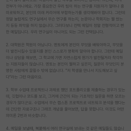
전부가 아니에요. 가장 중요한건 우리 팀이 하는 연구를 지원자가 얼마나 흥
PI 전용 게시판
미로워하고, 본인의 미래 커리어에 부합하는가를 생각해봐야 합니다. 그런데
정말 놀랍게도 연구실에서 무슨 연구를 하는지, 논문이나 학회지는 뭘 썼는
인문사회 계열 게시판
지 등등 파악을 하지 않습니다. 그러다보니 컨텍 메일이 정말 전형적이고 뻔
한 메일입니다. 우리 연구실이 아니어도 되는 그런 컨택입니다.
특수/전문대학원 게시판
반도체/AI 게시판
2. 대학원은 학원이 아닙니다. 멘토에게 본인이 무엇을 배워야하고, 무엇을
더 발전시킬수 있을지를 본인 스스로가 명확히 알아야 합니다. 그런데 메일
장학금/장학생 게시판
이나 상담을 해보면, 그 학교에 가면 자연스럽게 뭔가가 발전될거라 착각하
는 지원자들이 많습니다. 멘토는 본인이 뭘하고 싶은지, 질문이 무엇인지 분
학술 정보 게시판
명한 사람에게 끌릴수 밖에 없습니다. "저 학생을 만나서 지도해보고 싶
다"라는 그런 마음이요.
홍보 게시판
3. 학부 수업때 프로젝트나 과제로 했던 포트폴리오를 제출하는 경우가 있는
커리어
데, 깃헙이나 코드를 보고, 그거에 근간이 되는 기초적인 질문을 하면 모르는
유학교육
경우가 많더군요. 수업에서 무슨 캡스톤 프로젝트로 네트워크 분석을 했다는
데 간단한 자료구조나 그래프 개념을 물어보면, 답을 못합니다. 이것도 어떤
이벤트
의미론 2번과 비슷합니다.
반도체 아카데미
4. 메일을 보낼때, 복붙해서 여러 연구실에 보내는 것 같은 메일들도 많습니