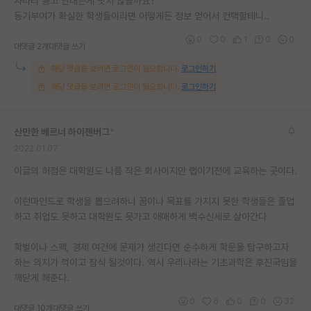
차라리 공고 안내는게 낫지 않을까요?
동기부여가 확실한 학생들이라면 어떻게든 정보 얻어서 컨택할테니..
0
0
1
0
0
대댓글 2개
대댓글 쓰기
해당 댓글을 보려면 로그인이 필요합니다.
로그인하기
해당 댓글을 보려면 로그인이 필요합니다.
로그인하기
산만한 베르너 하이젠버그
*
2022.01.07
이글의 허점은 대학원도 나름 작은 회사이지만 랩이기전에 교육하는 곳이다.
이런마인드로 학생을 뽑으려하니 꿈이나 목표를 가지지 못한 학생들은 졸업
하고 취업도 못하고 대학원도 못가고 애매하게 백수신세로 살아간다
학벌이나 스펙, 경제 여건에 문제가 생긴다면 순수하게 학문을 탐구하고자
하는 의지가 꺽이고 잠식 될것이다. 역시 우리나라는 기초과학은 후진국임을
깨닫게 해준다.
0
6
0
0
32
대댓글 10개
대댓글 쓰기