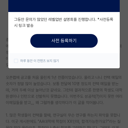
자유 게시판(아무개랩)
그동안 문의가 많았던 레벨업반 설명회를 진행합니다. *사전등록
미국 유학 게시판
시 링크 발송
미국 대학원 합격 후기 게시판
종종 오픈랩에 대학원생/연구원 모집 공고를 올리는 교수입니다. 김박사넷
사전 등록하기
대학원생 모집 게시판
에서 소위 최상위권 대학이라고 불리는 곳이고, 연구실도 90% 이상이 자대
생인 연구실입니다. 그래도 김박사넷 오픈랩에 꾸준히 모집글을 올립니다.
대학원 합격 후기 게시판
이런 플랫폼을 써보고 싶은 것도 흥미롭고, 타대생들을 리크룻하고 싶은 것
하루 동안 이 컨텐츠 보지 않기
도 있고요.
연구실(PI) 홍보 게시판
오픈랩에 공고를 처음 올린게 1년 전쯤이었습니다. 올리고 나니 컨택 메일의
석박사 채용 정보 게시판
숫자가 정말 많이 늘었습니다. 보통 한달에 10명 정도의 컨택 메일을 받는
데, 거의 두배 이상 늘어난것 같네요. 그런데 결과적으론 한명의 학생도 대학
임용 정보 게시판
원생이나 인턴으로 선발하지 못했습니다. 이번주도 성공적(?)이지 못한 여러
학부 인턴 게시판
이메일들을 받고,,, 왜 그럴까를 생각하다가 이 글을 적어봅니다.
취업 게시판
1. 많은 학생들이 컨택을 할때, 연구실이 무슨 연구를 하는지 파악을 못합니
다. 이곳 게시판에도 "AA대학에 학점이 XX인데, 합격가능한가요?"라는 질
임용 후기 게시판
문이 많이 올라오죠. 학점이나 출신 학부를 고려하긴 합니다. 그런데, 이게