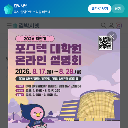
김박사넷
앱으로 보기
닫기
푸시 알림으로 소식을 빠르게
커뮤니티 홈
자유 게시판(아무개랩)
대학원생 모집
일하기 싫어서 잠깐 쓰는 외국계회사 생활
국내대학원 정보
도도한 장 폴 사르트르
연구실&오픈랩
2022.01.06
3
7207
커뮤니티
커뮤니티 홈
전체글보기
베스트 게시판
IF 명예의전당