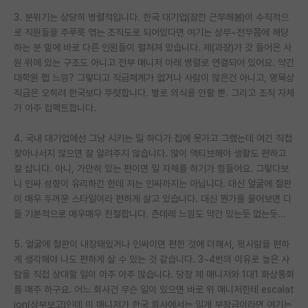
3. 분위기는 상당히 병렬적입니다. 한국 대기업(잠깐 근무해봄)이 수직적으
PI 전용 게시판
로 직원들을 주루룩 엮는 조직도로 되어있다면 여기는 상무~전무쯤에 해당
하는 분 밑에 바로 다른 인원들이 펼쳐져 있습니다. 제(과장)가 갓 들어온 사
인문사회 계열 게시판
원 위에 있는 구조도 아니고 전부 매니저 아래 병렬로 연결되어 있어요. 약간
특수/전문대학원 게시판
대학원 랩 느낌? 그렇다고 직급체계가 없거나 사람이 많은건 아니고, 명목상
직급은 오히려 한국보다 뚜렷합니다. 별로 의식을 안할 뿐. 그리고 조직 자체
반도체/AI 게시판
가 아주 컴팩트합니다.
장학금/장학생 게시판
4. 국내 대기업에선 그냥 시키는 일 하다가 집에 못가고 그랬는데 여긴 직접
찾아나서지 않으면 잘 알려주지 않습니다. 많이 액티브해야 생활도 편하고
학술 정보 게시판
잘 삽니다. 아니, 가만히 있는 편이면 일 자체를 하기가 힘들어요. 그렇다보
니 인싸 성향이 유리하긴 한데 저는 인싸까지는 아닙니다. 대신 얼굴에 철판
홍보 게시판
이 매우 두꺼운 스타일이라 편하게 살고 있습니다. 대신 뭔가를 물어보면 다
커리어
들 기본적으로 매우매우 친절합니다. 츤데레 느낌도 약간 있는듯 없는듯...
유학교육
5. 얼굴에 철판이 내장돼있거나 인싸이면 편한 것에 더해서, 윗사람을 편하
게 생각해야 나도 편하게 살 수 있는 것 같습니다. 3~4번의 이유로 높은 사
이벤트
람을 직접 상대할 일이 아주 아주 많습니다. 당장 제 매니저와 1대1 화상통화
를 매주 하구요. 어느 회사건 무슨 일이 있으면 바로 위 매니저한테 escalat
반도체 아카데미
ion(상부보고)인데 이 매니저가 한국 회사에서는 일개 부장급이라면 여기는