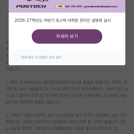
자유 게시판(아무개랩)
2026-27학년도 하반기 포스텍 대학원 온라인 설명회 실시
미국 유학 게시판
미국 대학원 합격 후기 게시판
자세히 보기
제곧내입니다. 일하기 귀찮네요...
대학원생 모집 게시판
외국계 기업 근무중인 박사입니다. 한국지사랑 외국본사에 다리 한 짝씩 걸
치고 있는 느낌이라 보시면 되겠네요.
하루 동안 이 컨텐츠 보지 않기
대학원 합격 후기 게시판
외국계가 어떤 분위기인지, 어울릴만한 사람은 어떤 사람인지 짧게 쓰고 가
겠습니다.
연구실(PI) 홍보 게시판
1. 언어: 본사에서 쓰는 언어에 익숙하지 않으면 확실히 힘듭니다. 저희는 영
석박사 채용 정보 게시판
어인데, 본사 사람들하고도 수시로 메신저하고 온라인콜하고 그래서 읽고 쓰
임용 정보 게시판
고 듣고 말하기 모두 잘 되어야만 업무가 가능한 수준이예요. 본사에서 exp
at으로 나와계신 분들도 많습니다.
학부 인턴 게시판
2. 저희는 그렇진 않은데, 본사 노는날에도 놀고 한국 노는날에도 노는 곳도
취업 게시판
봤습니다. 아마도 야근특근수당때문에 어지간하면 잘 그러진 않습니다. (다
노는날로 해두면 그때 일하는 직원들에겐 수당을 많이 줘야하므로..?)
임용 후기 게시판