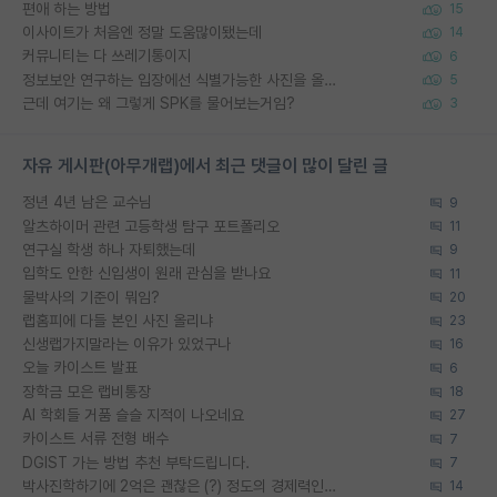
편애 하는 방법
15
이사이트가 처음엔 정말 도움많이됐는데
14
커뮤니티는 다 쓰레기통이지
6
정보보안 연구하는 입장에선 식별가능한 사진을 올리는건 비추이긴함
5
근데 여기는 왜 그렇게 SPK를 물어보는거임?
3
자유 게시판(아무개랩)에서 최근 댓글이 많이 달린 글
정년 4년 남은 교수님
9
알츠하이머 관련 고등학생 탐구 포트폴리오
11
연구실 학생 하나 자퇴했는데
9
입학도 안한 신입생이 원래 관심을 받나요
11
물박사의 기준이 뭐임?
20
랩홈피에 다들 본인 사진 올리냐
23
신생랩가지말라는 이유가 있었구나
16
오늘 카이스트 발표
6
장학금 모은 랩비통장
18
AI 학회들 거품 슬슬 지적이 나오네요
27
카이스트 서류 전형 배수
7
DGIST 가는 방법 추천 부탁드립니다.
7
박사진학하기에 2억은 괜찮은 (?) 정도의 경제력인가요
14