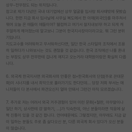
상무~전무정도 되는 위치입니다.
재팬라운지 🌸
참고로 제가 다녔던 국내 대기업에선 상무 얼굴을 입사랑 퇴사때밖에 못봤습
니다. 한편 지금 회사 입사날에 사무실 복도에서 한 아재(외국인)를 마주쳐서
뭐여 오늘 온 애들이 얘들이야? 웰컴하고 여기서 잘지내보자! 하고 되게 캐
주얼하게 헤어졌는데 알고보니 그분이 한국지사장이더라고요. 뭐 그런 분위
기입니다.
지도교수를 어려워하고 무서워하신다면, 일단 한국 스타일의 조직에서 조용
히 일하다가 나와보시는 것도 괜찮을 것 같습니다. 한국 조직에선 나를 혼내
는 부장도 상무 전무한테 겁나게 깨지고 오는거라 대학원이랑은 확실히 다릅
니다.
6. 외국계 한국지사면 외국회사의 안좋은 점+한국회사의 단점(주로 꼰대문
화)이 시너지를 내서 최악으로 흘러가기도 한다던데... 당장 저희 부서는 매
니저들이 다 본사에서 파견오신지 얼마 안돼서 그런건 아직 모르겠습니다.
7. 추가로 저는 어려서 외국 거주경험이 있어 이런 문화(+철판, 아무말이나
일단 하기, 상사한테 걍 말하기, ...)가 익숙한데, 아닌 분들이라면 적응에 살
짝 진통이 있을 것 같긴 합니다. 언어때문에도 그렇겠지만, 아무래도 지금 같
이 일하는 분들도 주로 좀 살다오신 분, 다른 외국계 회사 있다가 오신 분들
이 많습니다.