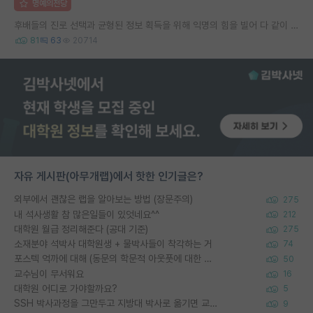
명예의전당
후배들의 진로 선택과 균형된 정보 획득을 위해 익명의 힘을 빌어 다 같이 연봉 공개 타임 한번 갖는 것 어때요?
81
63
20714
자유 게시판(아무개랩)에서 핫한 인기글은?
외부에서 괜찮은 랩을 알아보는 방법 (장문주의)
275
내 석사생활 참 많은일들이 있엇네요^^
212
대학원 월급 정리해준다 (공대 기준)
275
소재분야 석박사 대학원생 + 물박사들이 착각하는 거
74
포스텍 억까에 대해 (동문의 학문적 아웃풋에 대한 반박)
50
교수님이 무서워요
16
대학원 어디로 가야할까요?
5
SSH 박사과정을 그만두고 지방대 박사로 옮기면 교수의 꿈은 끝일까요?
9