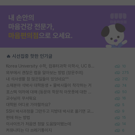
🔥 시선집중 핫한 인기글
Korea University 수학, 컴퓨터과학 이학사, UC Berkeley 산업공학 대학원 공학박사가 되는 것은 쉽지 않겠죠?
10
외부에서 괜찮은 랩을 알아보는 방법 (장문주의)
275
내 석사생활 참 많은일들이 있엇네요^^
212
소재분야 석박사 대학원생 + 물박사들이 착각하는 거
74
포스텍 억까에 대해 (동문의 학문적 아웃풋에 대한 반박)
50
교수님이 무서워요
16
대학원 어디로 가야할까요?
5
SSH 박사과정을 그만두고 지방대 박사로 옮기면 교수의 꿈은 끝일까요?
9
편애 하는 방법
15
이사이트가 처음엔 정말 도움많이됐는데
14
커뮤니티는 다 쓰레기통이지
6