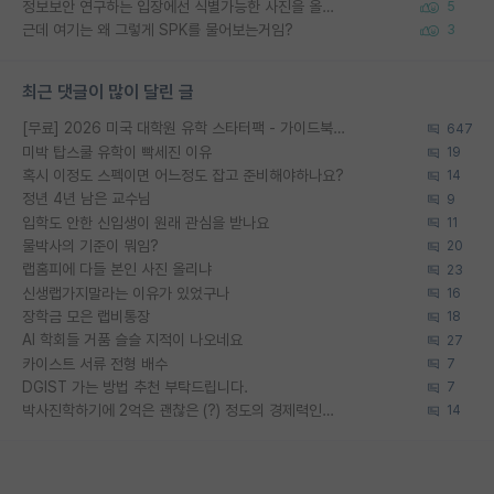
정보보안 연구하는 입장에선 식별가능한 사진을 올리는건 비추이긴함
5
근데 여기는 왜 그렇게 SPK를 물어보는거임?
3
최근 댓글이 많이 달린 글
[무료] 2026 미국 대학원 유학 스타터팩 - 가이드북 & 합격자 컨택메일 템플릿
647
미박 탑스쿨 유학이 빡세진 이유
19
혹시 이정도 스펙이면 어느정도 잡고 준비해야하나요?
14
정년 4년 남은 교수님
9
입학도 안한 신입생이 원래 관심을 받나요
11
물박사의 기준이 뭐임?
20
랩홈피에 다들 본인 사진 올리냐
23
신생랩가지말라는 이유가 있었구나
16
장학금 모은 랩비통장
18
AI 학회들 거품 슬슬 지적이 나오네요
27
카이스트 서류 전형 배수
7
DGIST 가는 방법 추천 부탁드립니다.
7
박사진학하기에 2억은 괜찮은 (?) 정도의 경제력인가요
14