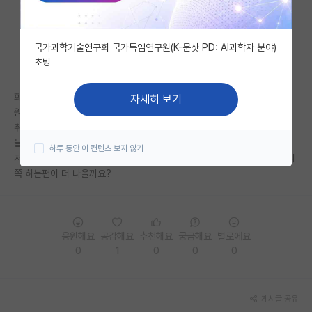
자유 게시판(아무개랩)
국가과학기술연구회 국가특임연구원(K-문샷 PD: AI과학자 분야)
미국 유학 게시판
초빙
미국 대학원 합격 후기 게시판
화학공학 전공중인 학생입니다.
자세히 보기
대학원생 모집 게시판
원래 꿈은 바이오메디컬 분야 대학원으로 진학하는것이였는데 바이오쪽은
취업이나 연봉면에서 우리나라 시장이 크지않고 실제로 바이오쪽 졸업생분
대학원 합격 후기 게시판
들은 포닥을 많이하시더라고요
하루 동안 이 컨텐츠 보지 않기
저는 사실 박사까지 생각은 없고 석사 후 취업을 하고 싶은데 전지나 배터리
연구실(PI) 홍보 게시판
쪽 하는편이 더 나을까요?
석박사 채용 정보 게시판
임용 정보 게시판
응원해요
공감해요
추천해요
궁금해요
별로에요
학부 인턴 게시판
0
1
0
0
0
취업 게시판
게시글 공유
임용 후기 게시판