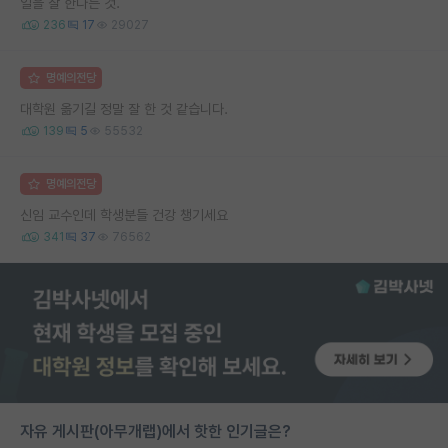
일을 잘 한다는 것.
236
17
29027
명예의전당
대학원 옮기길 정말 잘 한 것 같습니다.
139
5
55532
명예의전당
신임 교수인데 학생분들 건강 챙기세요
341
37
76562
자유 게시판(아무개랩)에서 핫한 인기글은?