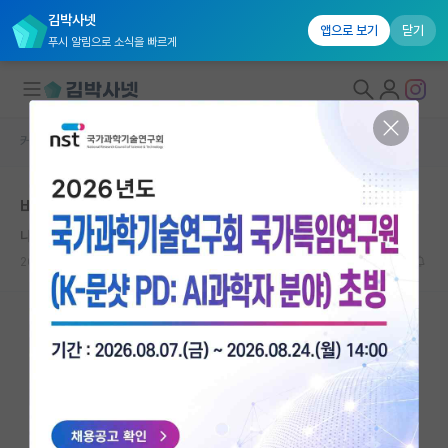
김박사넷
앱으로 보기
닫기
푸시 알림으로 소식을 빠르게
커뮤니티 홈
자유 게시판(아무개랩)
대학원생 모집
바이오의 미래?
국내대학원 정보
나른한 호르헤 보르헤스
연구실&오픈랩
2021.12.27
7
6644
커뮤니티
커뮤니티 홈
전체글보기
베스트 게시판
IF 명예의전당