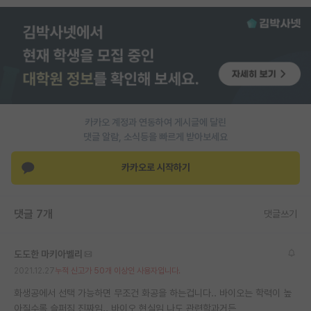
PI 전용 게시판
인문사회 계열 게시판
특수/전문대학원 게시판
반도체/AI 게시판
카카오 계정과 연동하여 게시글에 달린
장학금/장학생 게시판
댓글 알람, 소식등을 빠르게 받아보세요
학술 정보 게시판
카카오로 시작하기
홍보 게시판
댓글 7개
댓글쓰기
커리어
유학교육
도도한 마키아벨리
이벤트
2021.12.27
누적 신고가 50개 이상인 사용자입니다.
화생공에서 선택 가능하면 무조건 화공을 하는겁니다.. 바이오는 학력이 높
반도체 아카데미
아질수록 슬퍼짐 진짜임.. 바이오 현실임 나도 관련학과거든