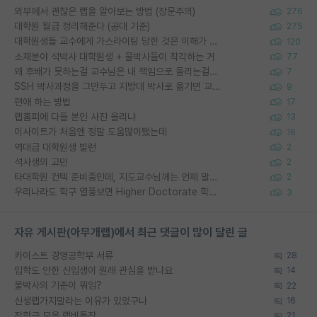
외부에서 괜찮은 랩을 알아보는 방법 (장문주의)
276
대학원 월급 정리해준다 (공대 기준)
275
대학원생들 교수에게 가스라이팅 당한 것은 이해가 갑니다. 안타깝네요.
120
소재분야 석박사 대학원생 + 물박사들이 착각하는 거
77
왜 후배가 못하는걸 교수님은 내 책임으로 돌리는걸까요?
7
SSH 박사과정을 그만두고 지방대 박사로 옮기면 교수의 꿈은 끝일까요?
9
편애 하는 방법
17
랩홈피에 다들 본인 사진 올리냐
13
이사이트가 처음엔 정말 도움많이됐는데
16
역대급 대학원생 빌런
2
석사생의 고민
2
타대학원 컨텍 준비중인데, 지도교수님께는 언제 말씀드려야 할까요?
2
우리나라도 학구 열풍보면 Higher Doctorate 학위가 필요하다고 봅니다.
3
자유 게시판(아무개랩)에서 최근 댓글이 많이 달린 글
카이스트 경영공학부 서류
28
입학도 안한 신입생이 원래 관심을 받나요
14
물박사의 기준이 뭐임?
22
신생랩가지말라는 이유가 있었구나
16
장학금 모은 랩비통장
21