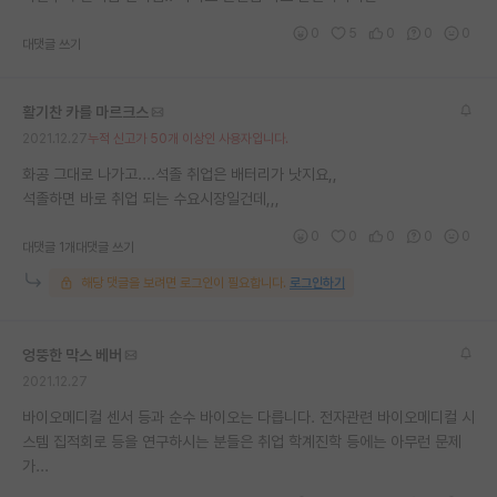
재팬라운지 🌸
0
5
0
0
0
대댓글 쓰기
활기찬 카를 마르크스
2021.12.27
누적 신고가 50개 이상인 사용자입니다.
화공 그대로 나가고....석졸 취업은 배터리가 낫지요,,
석졸하면 바로 취업 되는 수요시장일건데,,,
0
0
0
0
0
대댓글 1개
대댓글 쓰기
해당 댓글을 보려면 로그인이 필요합니다.
로그인하기
엉뚱한 막스 베버
2021.12.27
바이오메디컬 센서 등과 순수 바이오는 다릅니다. 전자관련 바이오메디컬 시
스템 집적회로 등을 연구하시는 분들은 취업 학계진학 등에는 아무런 문제
가...