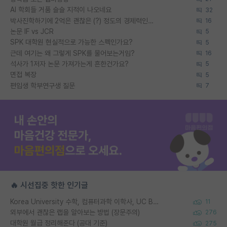
AI 학회들 거품 슬슬 지적이 나오네요
32
박사진학하기에 2억은 괜찮은 (?) 정도의 경제력인가요
16
논문 IF vs JCR
5
SPK 대학원 현실적으로 가능한 스펙인가요?
5
근데 여기는 왜 그렇게 SPK를 물어보는거임?
16
석사가 1저자 논문 가져가는게 흔한건가요?
5
면접 복장
5
편입생 학부연구생 질문
7
🔥 시선집중 핫한 인기글
Korea University 수학, 컴퓨터과학 이학사, UC Berkeley 산업공학 대학원 공학박사가 되는 것은 쉽지 않겠죠?
11
외부에서 괜찮은 랩을 알아보는 방법 (장문주의)
276
대학원 월급 정리해준다 (공대 기준)
275