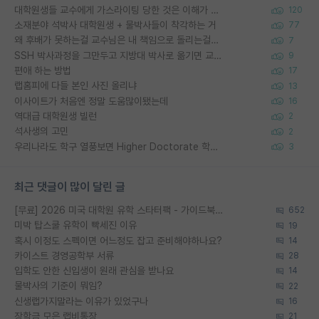
대학원생들 교수에게 가스라이팅 당한 것은 이해가 갑니다. 안타깝네요.
120
소재분야 석박사 대학원생 + 물박사들이 착각하는 거
77
왜 후배가 못하는걸 교수님은 내 책임으로 돌리는걸까요?
7
SSH 박사과정을 그만두고 지방대 박사로 옮기면 교수의 꿈은 끝일까요?
9
편애 하는 방법
17
랩홈피에 다들 본인 사진 올리냐
13
이사이트가 처음엔 정말 도움많이됐는데
16
역대급 대학원생 빌런
2
석사생의 고민
2
우리나라도 학구 열풍보면 Higher Doctorate 학위가 필요하다고 봅니다.
3
최근 댓글이 많이 달린 글
[무료] 2026 미국 대학원 유학 스타터팩 - 가이드북 & 합격자 컨택메일 템플릿
652
미박 탑스쿨 유학이 빡세진 이유
19
혹시 이정도 스펙이면 어느정도 잡고 준비해야하나요?
14
카이스트 경영공학부 서류
28
입학도 안한 신입생이 원래 관심을 받나요
14
물박사의 기준이 뭐임?
22
신생랩가지말라는 이유가 있었구나
16
장학금 모은 랩비통장
21