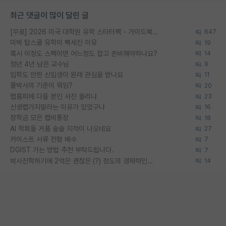
최근 댓글이 많이 달린 글
[무료] 2026 미국 대학원 유학 스타터팩 - 가이드북 & 합격자 컨택메일 템플릿
647
미박 탑스쿨 유학이 빡세진 이유
19
혹시 이정도 스펙이면 어느정도 잡고 준비해야하나요?
14
정년 4년 남은 교수님
9
입학도 안한 신입생이 원래 관심을 받나요
11
물박사의 기준이 뭐임?
20
랩홈피에 다들 본인 사진 올리냐
23
신생랩가지말라는 이유가 있었구나
16
장학금 모은 랩비통장
18
AI 학회들 거품 슬슬 지적이 나오네요
27
카이스트 서류 전형 배수
7
DGIST 가는 방법 추천 부탁드립니다.
7
박사진학하기에 2억은 괜찮은 (?) 정도의 경제력인가요
14