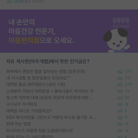
139
5
55503
자유 게시판(아무개랩)에서 핫한 인기글은?
외부에서 괜찮은 랩을 알아보는 방법 (장문주의)
275
내 석사생활 참 많은일들이 있엇네요^^
212
대학원 월급 정리해준다 (공대 기준)
275
소재분야 석박사 대학원생 + 물박사들이 착각하는 거
74
포스텍 억까에 대해 (동문의 학문적 아웃풋에 대한 반박)
50
교수님이 무서워요
16
대학원 어디로 가야할까요?
5
SSH 박사과정을 그만두고 지방대 박사로 옮기면 교수의 꿈은 끝일까요?
9
편애 하는 방법
15
이사이트가 처음엔 정말 도움많이됐는데
14
커뮤니티는 다 쓰레기통이지
6