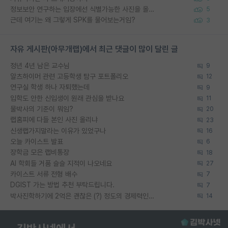
정보보안 연구하는 입장에선 식별가능한 사진을 올리는건 비추이긴함
5
근데 여기는 왜 그렇게 SPK를 물어보는거임?
3
자유 게시판(아무개랩)에서 최근 댓글이 많이 달린 글
정년 4년 남은 교수님
9
알츠하이머 관련 고등학생 탐구 포트폴리오
12
연구실 학생 하나 자퇴했는데
9
입학도 안한 신입생이 원래 관심을 받나요
11
물박사의 기준이 뭐임?
20
랩홈피에 다들 본인 사진 올리냐
23
신생랩가지말라는 이유가 있었구나
16
오늘 카이스트 발표
6
장학금 모은 랩비통장
18
AI 학회들 거품 슬슬 지적이 나오네요
27
카이스트 서류 전형 배수
7
DGIST 가는 방법 추천 부탁드립니다.
7
박사진학하기에 2억은 괜찮은 (?) 정도의 경제력인가요
14