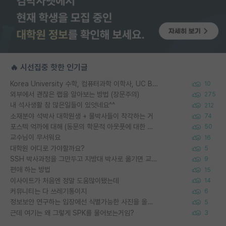
🔥 시선집중 핫한 인기글
Korea University 수학, 컴퓨터과학 이학사, UC Berkeley 산업공학 대학원 공학박사가 되는 것은 쉽지 않겠죠?
10
외부에서 괜찮은 랩을 알아보는 방법 (장문주의)
275
내 석사생활 참 많은일들이 있엇네요^^
212
소재분야 석박사 대학원생 + 물박사들이 착각하는 거
74
포스텍 억까에 대해 (동문의 학문적 아웃풋에 대한 반박)
50
교수님이 무서워요
16
대학원 어디로 가야할까요?
5
SSH 박사과정을 그만두고 지방대 박사로 옮기면 교수의 꿈은 끝일까요?
9
편애 하는 방법
15
이사이트가 처음엔 정말 도움많이됐는데
14
커뮤니티는 다 쓰레기통이지
6
정보보안 연구하는 입장에선 식별가능한 사진을 올리는건 비추이긴함
5
근데 여기는 왜 그렇게 SPK를 물어보는거임?
3