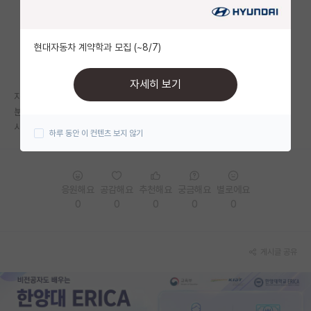
자유 게시판(아무개랩)
현대자동차 계약학과 모집 (~8/7)
미국 유학 게시판
미국 대학원 합격 후기 게시판
자세히 보기
자대 컨택할때 교수님 2~3명한테 메일 보내면 예의가 아닐까요?
대학원생 모집 게시판
분야가 다 다르긴 한데, 받아주시는 분께 그냥 들어가려고 해서요!! 이제 석
사 생각하고 있는거에요!
하루 동안 이 컨텐츠 보지 않기
대학원 합격 후기 게시판
연구실(PI) 홍보 게시판
응원해요
공감해요
추천해요
궁금해요
별로에요
석박사 채용 정보 게시판
0
0
0
0
0
임용 정보 게시판
학부 인턴 게시판
게시글 공유
취업 게시판
임용 후기 게시판