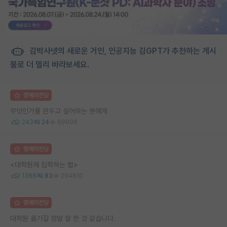
김박사넷의 새로운 거인, 인공지능 김GPT가 추천하는 게시
물로 더 멀리 바라보세요.
명예의전당
무엇인가를 관두고 싶어하는 분에게
243
24
69906
명예의전당
<대학원에 입학하는 법>
1388
83
294810
명예의전당
대학원 옮기길 정말 잘 한 것 같습니다.