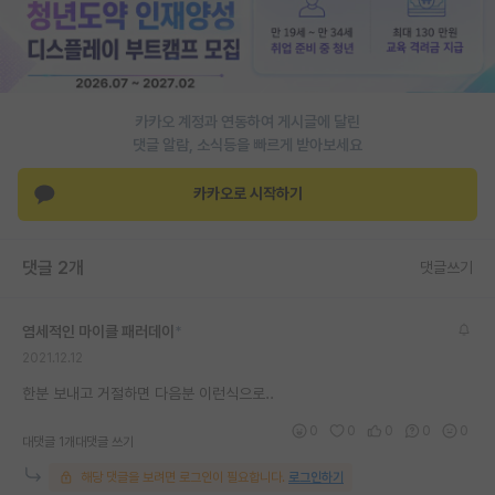
PI 전용 게시판
인문사회 계열 게시판
카카오 계정과 연동하여 게시글에 달린
특수/전문대학원 게시판
댓글 알람, 소식등을 빠르게 받아보세요
반도체/AI 게시판
카카오로 시작하기
장학금/장학생 게시판
학술 정보 게시판
댓글 2개
댓글쓰기
홍보 게시판
염세적인 마이클 패러데이
*
커리어
2021.12.12
유학교육
한분 보내고 거절하면 다음분 이런식으로..
이벤트
0
0
0
0
0
대댓글 1개
대댓글 쓰기
반도체 아카데미
해당 댓글을 보려면 로그인이 필요합니다.
로그인하기