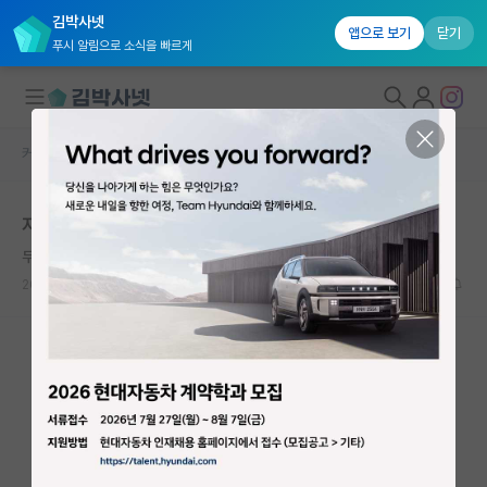
김박사넷
앱으로 보기
닫기
푸시 알림으로 소식을 빠르게
커뮤니티 홈
자유 게시판(아무개랩)
대학원생 모집
자대 컨택
국내대학원 정보
무심한 레오나르도 다빈치
연구실&오픈랩
2021.12.12
2
3909
커뮤니티
커뮤니티 홈
전체글보기
베스트 게시판
IF 명예의전당