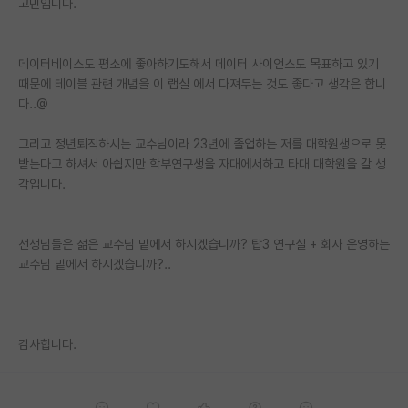
고민입니다.
PI 전용 게시판
데이터베이스도 평소에 좋아하기도해서 데이터 사이언스도 목표하고 있기
인문사회 계열 게시판
때문에 테이블 관련 개념을 이 랩실 에서 다져두는 것도 좋다고 생각은 합니
특수/전문대학원 게시판
다..@
반도체/AI 게시판
그리고 정년퇴직하시는 교수님이라 23년에 졸업하는 저를 대학원생으로 못
받는다고 하셔서 아쉽지만 학부연구생을 자대에서하고 타대 대학원을 갈 생
장학금/장학생 게시판
각입니다.
학술 정보 게시판
선생님들은 젊은 교수님 밑에서 하시겠습니까? 탑3 연구실 + 회사 운영하는
홍보 게시판
교수님 밑에서 하시겠습니까?..
커리어
유학교육
감사합니다.
이벤트
반도체 아카데미