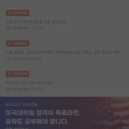
명예의전당
신임 교수인데 학생분들 건강 챙기세요
341
37
76566
명예의전당
서울 중위권 교수로서 중하위권 학생분들께 말씀 드리고 싶은 중위권 대학 연구실의 강점
112
72
28676
명예의전당
박사논문 쓰는 엄마 계신가요?
105
24
13258