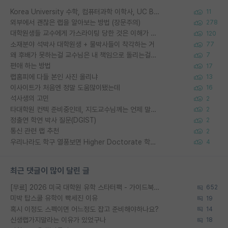
Korea University 수학, 컴퓨터과학 이학사, UC Berkeley 산업공학 대학원 공학박사가 되는 것은 쉽지 않겠죠?
11
외부에서 괜찮은 랩을 알아보는 방법 (장문주의)
278
대학원생들 교수에게 가스라이팅 당한 것은 이해가 갑니다. 안타깝네요.
120
소재분야 석박사 대학원생 + 물박사들이 착각하는 거
77
왜 후배가 못하는걸 교수님은 내 책임으로 돌리는걸까요?
7
편애 하는 방법
17
랩홈피에 다들 본인 사진 올리냐
13
이사이트가 처음엔 정말 도움많이됐는데
16
석사생의 고민
2
타대학원 컨텍 준비중인데, 지도교수님께는 언제 말씀드려야 할까요?
2
정출연 학연 박사 질문(DGIST)
2
통신 관련 랩 추천
2
우리나라도 학구 열풍보면 Higher Doctorate 학위가 필요하다고 봅니다.
4
최근 댓글이 많이 달린 글
[무료] 2026 미국 대학원 유학 스타터팩 - 가이드북 & 합격자 컨택메일 템플릿
652
미박 탑스쿨 유학이 빡세진 이유
19
혹시 이정도 스펙이면 어느정도 잡고 준비해야하나요?
14
신생랩가지말라는 이유가 있었구나
18