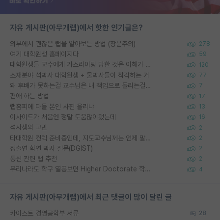
자유 게시판(아무개랩)에서 핫한 인기글은?
외부에서 괜찮은 랩을 알아보는 방법 (장문주의)
278
여기 대학원생 홈페이지다
59
대학원생들 교수에게 가스라이팅 당한 것은 이해가 갑니다. 안타깝네요.
120
소재분야 석박사 대학원생 + 물박사들이 착각하는 거
77
왜 후배가 못하는걸 교수님은 내 책임으로 돌리는걸까요?
7
편애 하는 방법
17
랩홈피에 다들 본인 사진 올리냐
13
이사이트가 처음엔 정말 도움많이됐는데
16
석사생의 고민
2
타대학원 컨텍 준비중인데, 지도교수님께는 언제 말씀드려야 할까요?
2
정출연 학연 박사 질문(DGIST)
2
통신 관련 랩 추천
2
우리나라도 학구 열풍보면 Higher Doctorate 학위가 필요하다고 봅니다.
4
자유 게시판(아무개랩)에서 최근 댓글이 많이 달린 글
카이스트 경영공학부 서류
28