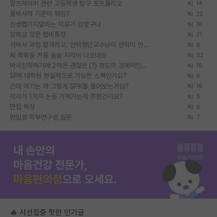
알츠하이머 관련 고등학생 탐구 포트폴리오
14
물박사의 기준이 뭐임?
22
신생랩가지말라는 이유가 있었구나
18
장학금 모은 랩비통장
21
석박사 과정 합격하고, 컨택했던교수님이 연락이 안됩니다...
8
AI 학회들 거품 슬슬 지적이 나오네요
32
박사진학하기에 2억은 괜찮은 (?) 정도의 경제력인가요
16
SPK 대학원 현실적으로 가능한 스펙인가요?
6
근데 여기는 왜 그렇게 SPK를 물어보는거임?
16
석사가 1저자 논문 가져가는게 흔한건가요?
5
면접 복장
6
편입생 학부연구생 질문
7
🔥 시선집중 핫한 인기글