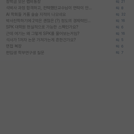
장학금 모은 랩비통장
21
석박사 과정 합격하고, 컨택했던교수님이 연락이 안됩니다...
8
AI 학회들 거품 슬슬 지적이 나오네요
32
박사진학하기에 2억은 괜찮은 (?) 정도의 경제력인가요
16
SPK 대학원 현실적으로 가능한 스펙인가요?
6
근데 여기는 왜 그렇게 SPK를 물어보는거임?
16
석사가 1저자 논문 가져가는게 흔한건가요?
5
면접 복장
6
편입생 학부연구생 질문
7