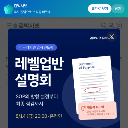
김박사넷
앱으로 보기
닫기
푸시 알림으로 소식을 빠르게
커뮤니티 홈
자유 게시판(아무개랩)
대학원생 모집
대학원 지원하기 전 학부연구생 질문 신입 교수님 vs. 정년
국내대학원 정보
퇴임 직전 교수님
연구실&오픈랩
낙천적인 헤르만 헤세
커뮤니티
2021.12.12
8
4045
커뮤니티 홈
전체글보기
베스트 게시판
IF 명예의전당