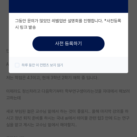
자유 게시판(아무개랩)
그동안 문의가 많았던 레벨업반 설명회를 진행합니다. *사전등록
미국 유학 게시판
시 링크 발송
미국 대학원 합격 후기 게시판
사전 등록하기
대학원생 모집 게시판
안녕하세요 부산대 재학중인 컴붕이입니다.
대학원 합격 후기 게시판
AI 대학원을 가고자합니다!
하루 동안 이 컨텐츠 보지 않기
연구실(PI) 홍보 게시판
저는 학점은 4.1이고, 현재 3학년 2학기 재학 중 입니다.
석박사 채용 정보 게시판
이제라도 정신차리고 다음학기부터 학부연구생이라는것을 자대에서 해보려
임용 정보 게시판
고하는데
학부 인턴 게시판
새로 부임된 젊은 교수님 밑에서 하는 것이 좋을지.. 올해 마지막 강의를 하
시고 정년 퇴직 준비를 하시는 국내 ai에서 테이블 관련 탑3 안에 드는 연구
취업 게시판
실을 맡고 계시는 교수님 밑에서 해야할지..
임용 후기 게시판