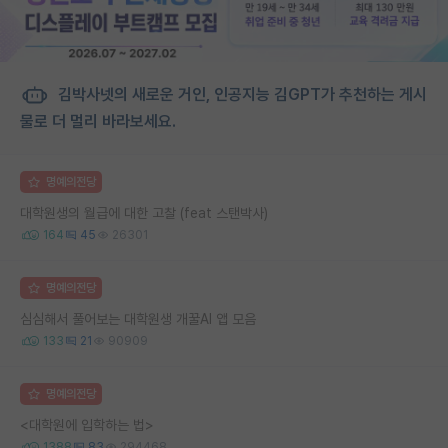
김박사넷의 새로운 거인, 인공지능 김GPT가 추천하는 게시
물로 더 멀리 바라보세요.
명예의전당
대학원생의 월급에 대한 고찰 (feat 스탠박사)
164
45
26301
명예의전당
심심해서 풀어보는 대학원생 개꿀AI 앱 모음
133
21
90909
명예의전당
<대학원에 입학하는 법>
1388
83
294468