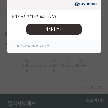
자유 게시판(아무개랩)
현대자동차 계약학과 모집 (~8/7)
미국 유학 게시판
미국 대학원 합격 후기 게시판
자세히 보기
2.8도 연참하면 자대잘가던데
대학원생 모집 게시판
3.3은 좀 안되는데 3.2대면 충분할까요?
하루 동안 이 컨텐츠 보지 않기
대학원 합격 후기 게시판
연구실(PI) 홍보 게시판
응원해요
공감해요
추천해요
궁금해요
별로에요
석박사 채용 정보 게시판
0
0
0
0
1
임용 정보 게시판
학부 인턴 게시판
게시글 공유
취업 게시판
임용 후기 게시판