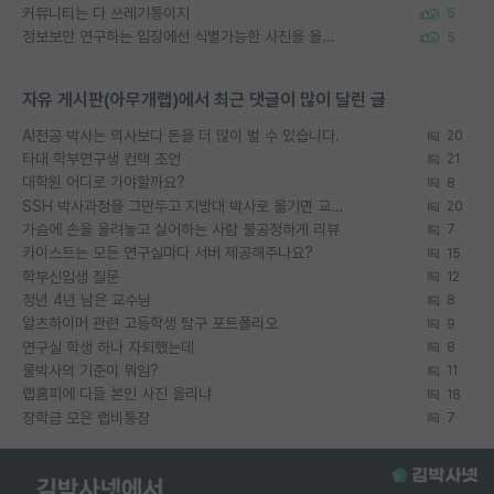
커뮤니티는 다 쓰레기통이지
5
정보보안 연구하는 입장에선 식별가능한 사진을 올리는건 비추이긴함
5
자유 게시판(아무개랩)에서 최근 댓글이 많이 달린 글
AI전공 박사는 의사보다 돈을 더 많이 벌 수 있습니다.
20
타대 학부연구생 컨택 조언
21
대학원 어디로 가야할까요?
8
SSH 박사과정을 그만두고 지방대 박사로 옮기면 교수의 꿈은 끝일까요?
20
가슴에 손을 올려놓고 싫어하는 사람 불공정하게 리뷰
7
카이스트는 모든 연구실마다 서버 제공해주나요?
15
학부신입생 질문
12
정년 4년 남은 교수님
8
알츠하이머 관련 고등학생 탐구 포트폴리오
9
연구실 학생 하나 자퇴했는데
8
물박사의 기준이 뭐임?
11
랩홈피에 다들 본인 사진 올리냐
18
장학금 모은 랩비통장
7