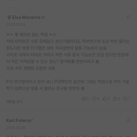
재팬라운지 🌸
Elsa Morante
2020.02.16
ㄹㅇ 별 메리트 없는 학점 ㅇㅇ
자대 대학원은 서류 문제없고 준인기랩까지도 학부연구생 조금 하면 뚫리는
정도지만 엄청 인기랩은 상위 자대생한테 밀릴 가능성이 높음
서카포 내에서 타대로 가려고 하면 서류 통과 가능성은 조금 있지만 면접에
서 약간 지적당할 수 있는 정도? 합격확률 반반이라고 봄
이상 주위 경험담 조합한 내용
P.S 연구참여라고 한거 보니 P대학인거 같은데 그정도 학점으로 카이 가을
학기 입학으로 넣을 시 짤리는 친구들 한번씩 봄
0
5
0
0
1
대댓글 쓰기
Karl Polanyi
*
2020.02.16