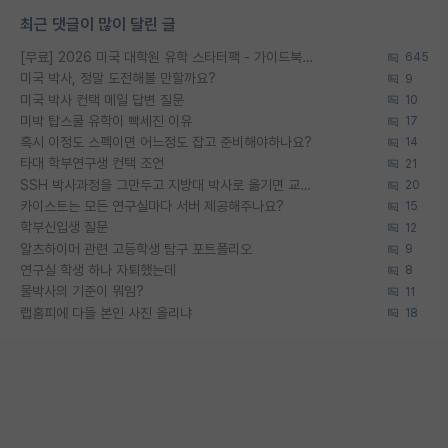
최근 댓글이 많이 달린 글
[무료] 2026 미국 대학원 유학 스타터팩 - 가이드북 & 합격자 컨택메일 템플릿
645
미국 박사, 정말 도전해볼 만할까요?
9
미국 박사 컨택 메일 답변 질문
10
미박 탑스쿨 유학이 빡세진 이유
17
혹시 이정도 스펙이면 어느정도 잡고 준비해야하나요?
14
타대 학부연구생 컨택 조언
21
SSH 박사과정을 그만두고 지방대 박사로 옮기면 교수의 꿈은 끝일까요?
20
카이스트는 모든 연구실마다 서버 제공해주나요?
15
학부신입생 질문
12
알츠하이머 관련 고등학생 탐구 포트폴리오
9
연구실 학생 하나 자퇴했는데
8
물박사의 기준이 뭐임?
11
랩홈피에 다들 본인 사진 올리냐
18