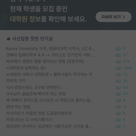
🔥 시선집중 핫한 인기글
Korea University 수학, 컴퓨터과학 이학사, UC Berkeley 산업공학 대학원 공학박사가 되는 것은 쉽지 않겠죠?
9
경북대 컴퓨터학부 4.4 -> 카이스트 전기전자 석박사통합과정 합격
21
외부에서 괜찮은 랩을 알아보는 방법 (장문주의)
274
<대학원에 입학하는 법>
1388
소재분야 석박사 대학원생 + 물박사들이 착각하는 거
72
학위의 가치
20
석사 받았는데도 교수랑 연락한다.
43
교수님이 슬럼프에 빠지게 되는 과정
40
왜 후배가 못하는걸 교수님은 내 책임으로 돌리는걸까요?
4
편애 하는 방법
12
이사이트가 처음엔 정말 도움많이됐는데
9
커뮤니티는 다 쓰레기통이지
5
정보보안 연구하는 입장에선 식별가능한 사진을 올리는건 비추이긴함
5