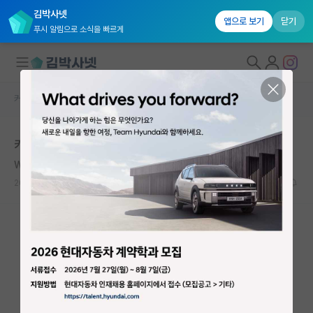
김박사넷
앱으로 보기
닫기
푸시 알림으로 소식을 빠르게
커뮤니티 홈
자유 게시판(아무개랩)
대학원생 모집
카포 학점 3.25면 낮은건가요?
국내대학원 정보
Wander Johannes de Haas
연구실&오픈랩
2020.02.16
8
9548
커뮤니티
커뮤니티 홈
전체글보기
베스트 게시판
IF 명예의전당