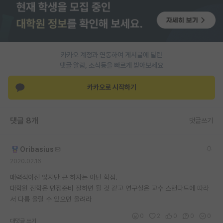
PI 전용 게시판
인문사회 계열 게시판
카카오 계정과 연동하여 게시글에 달린
특수/전문대학원 게시판
댓글 알람, 소식등을 빠르게 받아보세요
반도체/AI 게시판
카카오로 시작하기
장학금/장학생 게시판
학술 정보 게시판
댓글 8개
댓글쓰기
홍보 게시판
Oribasius
커리어
2020.02.16
유학교육
매력적이진 않지만 큰 하자는 아닌 학점.
대학원 진학은 면접준비 잘하면 될 것 같고 연구실은 교수 스탠다드에 따라
이벤트
서 다름 올릴 수 있으면 올려라
반도체 아카데미
0
2
0
0
0
대댓글 쓰기