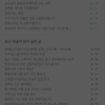
교수님이 슬럼프에 빠지게 되는 과정
40
대학원 어디로 가야할까요?
5
편애 하는 방법
16
이사이트가 처음엔 정말 도움많이됐는데
14
커뮤니티는 다 쓰레기통이지
6
정보보안 연구하는 입장에선 식별가능한 사진을 올리는건 비추이긴함
6
최근 댓글이 많이 달린 글
[무료] 2026 미국 대학원 유학 스타터팩 - 가이드북 & 합격자 컨택메일 템플릿
647
미박 탑스쿨 유학이 빡세진 이유
19
혹시 이정도 스펙이면 어느정도 잡고 준비해야하나요?
14
알츠하이머 관련 고등학생 탐구 포트폴리오
14
물박사의 기준이 뭐임?
22
랩홈피에 다들 본인 사진 올리냐
23
신생랩가지말라는 이유가 있었구나
16
장학금 모은 랩비통장
19
AI 학회들 거품 슬슬 지적이 나오네요
27
카이스트 서류 전형 배수
10
DGIST 가는 방법 추천 부탁드립니다.
7
박사진학하기에 2억은 괜찮은 (?) 정도의 경제력인가요
15