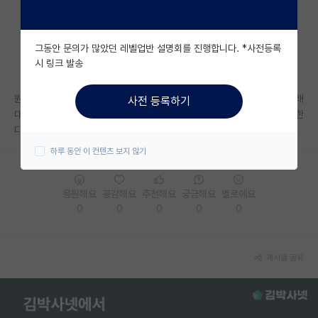
자유 게시판(아무개랩)
그동안 문의가 많았던 레벨업반 설명회를 진행합니다. *사전등록
미국 유학 게시판
시 링크 발송
미국 대학원 합격 후기 게시판
원래 대학원 강의 수강신청을 친구랑 맞춰서 하려고 했는데 교수님께서 원래
사전 등록하기
대학원생 모집 게시판
대학원 강의는 본인이 속한 연구실 교수님이랑 얘기를 해보고 신청을 해야한
다고 하셨는데 정말인가요?
대학원 합격 후기 게시판
하루 동안 이 컨텐츠 보지 않기
연구실(PI) 홍보 게시판
응원해요
공감해요
추천해요
궁금해요
별로에요
석박사 채용 정보 게시판
0
0
0
0
0
임용 정보 게시판
학부 인턴 게시판
게시글 공유
취업 게시판
임용 후기 게시판