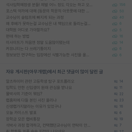
석사입학예정생 분들! 제발 어느 정도 각오는 하고 오세요.
156
포스텍 억까에 대해 (동문의 학문적 아웃풋에 대한 반박)
50
교수님이 슬럼프에 빠지게 되는 과정
40
왜 후배가 못하는걸 교수님은 내 책임으로 돌리는걸까요?
6
대학원 어디로 가야할까요?
5
편애 하는 방법
16
이사이트가 처음엔 정말 도움많이됐는데
14
커뮤니티는 다 쓰레기통이지
6
정보보안 연구하는 입장에선 식별가능한 사진을 올리는건 비추이긴함
6
자유 게시판(아무개랩)에서 최근 댓글이 많이 달린 글
알츠하이머 관련 고등학생 탐구 포트폴리오
14
입학도 안한 신입생이 원래 관심을 받나요
11
물박사의 기준이 뭐임?
22
랩홈피에 다들 본인 사진 올리냐
23
신생랩가지말라는 이유가 있었구나
16
오늘 카이스트 발표
6
장학금 모은 랩비통장
19
석박사 과정 합격하고, 컨택했던교수님이 연락이 안됩니다...
7
AI 학회들 거품 슬슬 지적이 나오네요
27