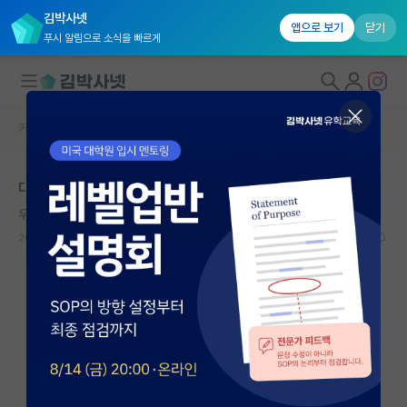
김박사넷
앱으로 보기
닫기
푸시 알림으로 소식을 빠르게
커뮤니티 홈
자유 게시판(아무개랩)
대학원생 모집
대학원 수강신청할 때
국내대학원 정보
우아한 미셸 푸코
*
연구실&오픈랩
2021.12.04
2
2624
커뮤니티
커뮤니티 홈
전체글보기
베스트 게시판
IF 명예의전당