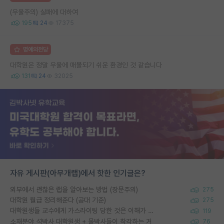
(우울주의) 실패에 대하여
195
24
17375
명예의전당
대학원은 정말 우울에 매몰되기 쉬운 환경인 것 같습니다
131
24
32025
자유 게시판(아무개랩)에서 핫한 인기글은?
외부에서 괜찮은 랩을 알아보는 방법 (장문주의)
275
대학원 월급 정리해준다 (공대 기준)
275
대학원생들 교수에게 가스라이팅 당한 것은 이해가 갑니다. 안타깝네요.
119
소재분야 석박사 대학원생 + 물박사들이 착각하는 거
76