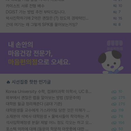
카이스트 서류 전형 배수
10
DGIST 가는 방법 추천 부탁드립니다.
7
박사진학하기에 2억은 괜찮은 (?) 정도의 경제력인가요
15
근데 여기는 왜 그렇게 SPK를 물어보는거임?
8
🔥 시선집중 핫한 인기글
Korea University 수학, 컴퓨터과학 이학사, UC Berkeley 산업공학 대학원 공학박사가 되는 것은 쉽지 않겠죠?
10
외부에서 괜찮은 랩을 알아보는 방법 (장문주의)
275
대학원 월급 정리해준다 (공대 기준)
275
대학원생들 교수에게 가스라이팅 당한 것은 이해가 갑니다. 안타깝네요.
119
소재분야 석박사 대학원생 + 물박사들이 착각하는 거
76
석사입학예정생 분들! 제발 어느 정도 각오는 하고 오세요.
156
포스텍 억까에 대해 (동문의 학문적 아웃풋에 대한 반박)
50