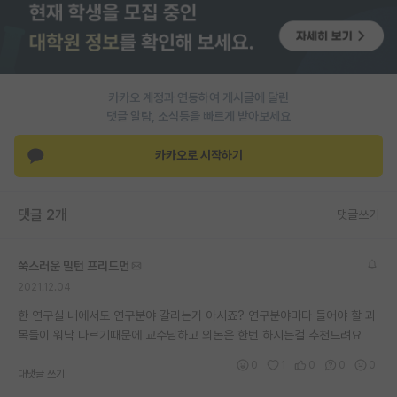
PI 전용 게시판
인문사회 계열 게시판
카카오 계정과 연동하여 게시글에 달린
특수/전문대학원 게시판
댓글 알람, 소식등을 빠르게 받아보세요
반도체/AI 게시판
카카오로 시작하기
장학금/장학생 게시판
학술 정보 게시판
댓글 2개
댓글쓰기
홍보 게시판
쑥스러운 밀턴 프리드먼
커리어
2021.12.04
유학교육
한 연구실 내에서도 연구분야 갈리는거 아시죠? 연구분야마다 들어야 할 과
목들이 워낙 다르기때문에 교수님하고 의논은 한번 하시는걸 추천드려요
이벤트
0
1
0
0
0
대댓글 쓰기
반도체 아카데미