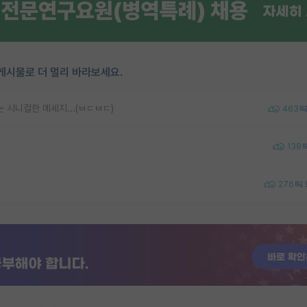
게시물로 더 멀리 바라보세요.
 시니컬한 메세지...(ㅂㄷㅂㄷ)
463
138
276