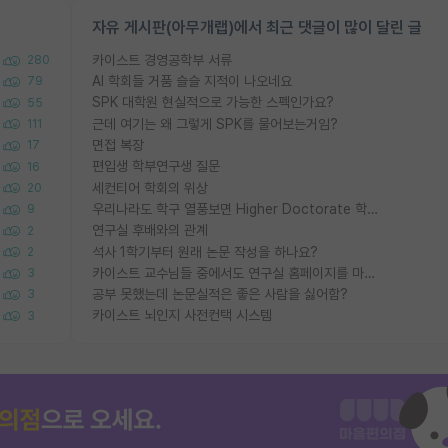
자유 게시판(아무개랩)에서 최근 댓글이 많이 달린 글
카이스트 경영공학부 서류
280
AI 학회들 거품 슬슬 지적이 나오네요
79
SPK 대학원 현실적으로 가능한 스펙인가요?
55
근데 여기는 왜 그렇게 SPK를 물어보는거임?
111
면접 복장
17
편입생 학부연구생 질문
16
세컨티어 학회의 위상
20
우리나라도 학구 열풍보면 Higher Doctorate 학위가 필요하다고 봅니다.
9
연구실 후배와의 관계
2
석사 1학기부터 원래 논문 작성을 하나요?
2
카이스트 교수님들 중에서도 연구실 홈페이지를 마련 안 하신 분들이 계시던데
3
공부 못했는데 논문실적은 좋은 사람을 싫어함?
3
카이스트 뇌인지 사전컨택 시스템
3