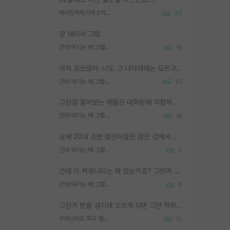
박사진학하기에 2억은 괜찮은 (?) 정도의 경제력인가요
30
걍 애라서 그럼
근데 여기는 왜 그렇게 SPK를 물어보는거임?
16
아직 모르잖아. 나도 그 나이때에는 모르고 평가 받고 안심하고 싶었어.
근데 여기는 왜 그렇게 SPK를 물어보는거임?
22
그런걸 물어보는 애들은 대학원에 적합하지 않다
근데 여기는 왜 그렇게 SPK를 물어보는거임?
18
요새 20대 초반 젊은이들은 많은 것에서 가성비를 따지더라고요. 내가 이 정도 인풋을 넣었을 때 그만큼 아웃풋이 나올 것인가? 사실 아웃풋이 인풋 대비 리니어하게 나오지 않는 영역을 시도하기 싫어한다는 느낌입니다.
근데 여기는 왜 그렇게 SPK를 물어보는거임?
9
근데 이 커뮤니티는 왜 있는거죠? 그런거 쉽게 물어볼수있어서 있는거 아닌가요? 그렇게 보기 싫으면 커뮤니티도 하지마시지 그러면
근데 여기는 왜 그렇게 SPK를 물어보는거임?
8
그런거 받을 경지에 오르게 되면 그딴 학위명이 필요없음
우리나라도 학구 열풍보면 Higher Doctorate 학위가 필요하다고 봅니다.
10