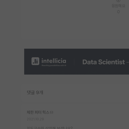
응원해요
0
댓글 9개
체한 피터 힉스
2021.10.29
지도교수와 상의해 보셨나요?