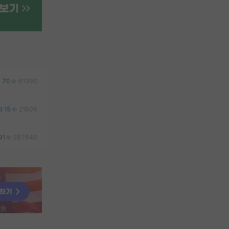
70
61390
15
21806
91
287640