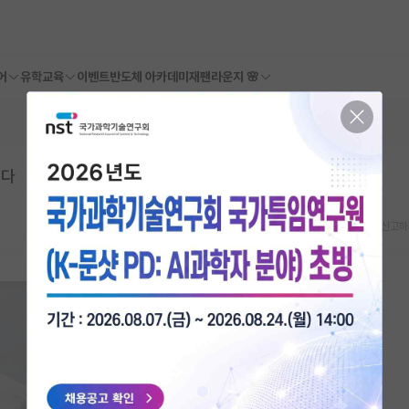
어
유학교육
이벤트
반도체 아카데미
재팬라운지 🌸
니다
스크랩
신고하