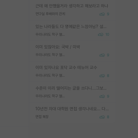
근데 왜 안했을거라 생각하고 해보라고 하냐
연구실 후배와의 관계
9
있는 나라들도 다 명예같은 느낌아님? 설마 박사끼리 등급나눠서 학위수여하자 같은 헛소리는 아니지? ㅋㅋ
우리나라도 학구 열풍보면 Higher Doctorate 학위가 필요하다고 봅니다.
10
이미 있잖아요: 국박 / 미박
우리나라도 학구 열풍보면 Higher Doctorate 학위가 필요하다고 봅니다.
9
이미 있자나요 포닥 교수 테뉴어 교수
우리나라도 학구 열풍보면 Higher Doctorate 학위가 필요하다고 봅니다.
8
수준이 이리 떨어지는 글을 쓰다니...그보다 이런 헛소리에 정성들여 답변해주시는 분들에게 존경심 1 드림
우리나라도 학구 열풍보면 Higher Doctorate 학위가 필요하다고 봅니다.
9
10년전 자대 대학원 면접 생각나네요... 다들 양복에 넥타이까지 하고 갔더니, 국회의원 출마하냐고 놀리셨던. (면접질문내용: 증명사진에선 두상이 계란형인데, 실제론 그렇지 않다. 증명사진이 뭘 증명하고 있는거냐)ㅋㅋㅋㅋ
면접 복장
8