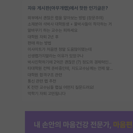
자유 게시판(아무개랩)에서 핫한 인기글은?
외부에서 괜찮은 랩을 알아보는 방법 (장문주의)
소재분야 석박사 대학원생 + 물박사들이 착각하는 거
말바꾸기 하는 교수는 피하세요
대학원 자퇴 2년 후
편애 하는 방법
이사이트가 처음엔 정말 도움많이됐는데
신생랩가지말라는 이유가 있었구나
박사진학하기에 2억은 괜찮은 (?) 정도의 경제력인가요
타대학원 컨텍 준비중인데, 지도교수님께는 언제 말씀드려야 할까요?
대학원 합격구조 관련
통신 관련 랩 추천
K 전전 교수님들 랩실 어떤지 질문드려요!
막학기 자퇴 고민됩니다