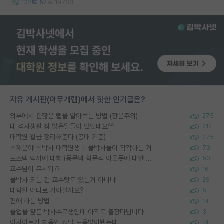
132
52
19703
자유 게시판(아무개랩)에서 핫한 인기글은?
외부에서 괜찮은 랩을 알아보는 방법 (장문주의)
275
내 석사생활 참 많은일들이 있엇네요^^
212
대학원 월급 정리해준다 (공대 기준)
275
소재분야 석박사 대학원생 + 물박사들이 착각하는 거
73
포스텍 억까에 대해 (동문의 학문적 아웃풋에 대한 반박)
50
교수님이 무서워요
16
물박사 되는 건 교수탓도 있는거 아니냐
29
대학원 어디로 가야할까요?
5
편애 하는 방법
14
졸업을 앞둔 박사수료생인데 아직도 출장다닙니다
3
이사이트가 처음엔 정말 도움많이됐는데
14