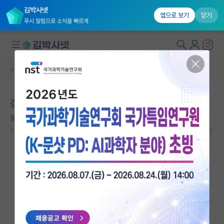
김박사넷
앱으로 보기
닫기
푸시 알림으로 소식을 빠르게
커뮤니티 홈
자유 게시판(아무개랩)
대학원생 모집
김박사넷을 응원하며
국내대학원 정보
물박사
*
연구실&오픈랩
2018.10.10
1
4827
커뮤니티
커뮤니티 홈
전체글보기
베스트 게시판
IF 명예의전당