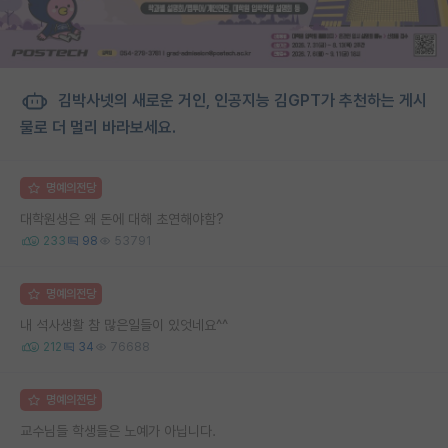
김박사넷의 새로운 거인, 인공지능 김GPT가 추천하는 게시
물로 더 멀리 바라보세요.
명예의전당
대학원생은 왜 돈에 대해 초연해야함?
233
98
53791
명예의전당
내 석사생활 참 많은일들이 있엇네요^^
212
34
76688
명예의전당
교수님들 학생들은 노예가 아닙니다.