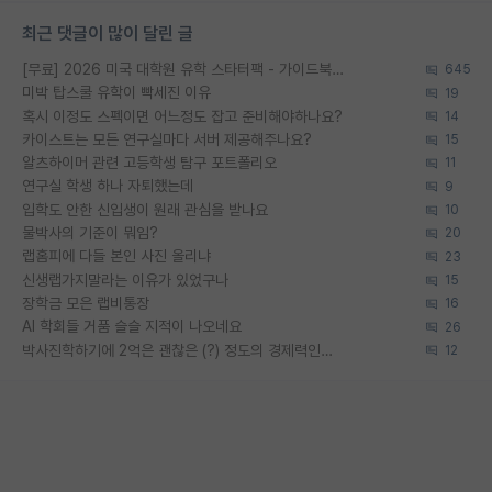
최근 댓글이 많이 달린 글
[무료] 2026 미국 대학원 유학 스타터팩 - 가이드북 & 합격자 컨택메일 템플릿
645
미박 탑스쿨 유학이 빡세진 이유
19
혹시 이정도 스펙이면 어느정도 잡고 준비해야하나요?
14
카이스트는 모든 연구실마다 서버 제공해주나요?
15
알츠하이머 관련 고등학생 탐구 포트폴리오
11
연구실 학생 하나 자퇴했는데
9
입학도 안한 신입생이 원래 관심을 받나요
10
물박사의 기준이 뭐임?
20
랩홈피에 다들 본인 사진 올리냐
23
신생랩가지말라는 이유가 있었구나
15
장학금 모은 랩비통장
16
AI 학회들 거품 슬슬 지적이 나오네요
26
박사진학하기에 2억은 괜찮은 (?) 정도의 경제력인가요
12