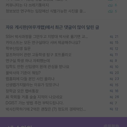
커뮤니티는 다 쓰레기통이지
6
정보보안 연구하는 입장에선 식별가능한 사진을 올리는건 비추이긴함
5
자유 게시판(아무개랩)에서 최근 댓글이 많이 달린 글
SSH 박사과정을 그만두고 지방대 박사로 옮기면 교수의 꿈은 끝일까요?
21
카이스트는 모든 연구실마다 서버 제공해주나요?
15
학부신입생 질문
12
알츠하이머 관련 고등학생 탐구 포트폴리오
11
연구실 학생 하나 자퇴했는데
9
입학도 안한 신입생이 원래 관심을 받나요
10
물박사의 기준이 뭐임?
20
랩홈피에 다들 본인 사진 올리냐
23
신생랩가지말라는 이유가 있었구나
15
장학금 모은 랩비통장
16
AI 학회들 거품 슬슬 지적이 나오네요
26
DGIST 가는 방법 추천 부탁드립니다.
7
박사진학하기에 2억은 괜찮은 (?) 정도의 경제력인가요
12