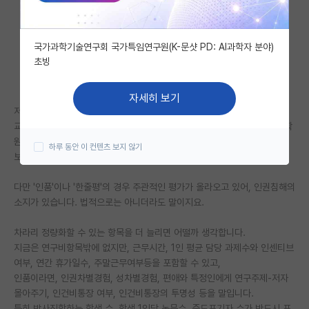
자유 게시판(아무개랩)
국가과학기술연구회 국가특임연구원(K-문샷 PD: AI과학자 분야)
미국 유학 게시판
초빙
미국 대학원 합격 후기 게시판
자세히 보기
대학원생 모집 게시판
저희 연구실에는 인건비와 출장비 회수 문제는 물론이고, 편애와 행정원과
교수의 불투명한 랩비사용, 사생활과 외모지적, 선물요구, 사적인 일에 대학
대학원 합격 후기 게시판
원생 동원 등 일상적인 인권침해가 많았습니다. 대학원 시절을 무척 힘들게
하루 동안 이 컨텐츠 보지 않기
보냈던 저로서는 이제라도 이런 사이트가 생겨서 다행이라고 생각합니다.
연구실(PI) 홍보 게시판
다만 '인품'이나 '한줄평'의 경우 주관적인 평가가 올라오고 있어, 인권침해의
석박사 채용 정보 게시판
소지가 있습니다. 법적으로는 아니더라도 말이지요.
임용 정보 게시판
차라리 정량화할 수 있는 항목을 더 늘리면 어떨까 생각합니다.
학부 인턴 게시판
지금은 연구비항목밖에 없지만, 근무시간, 1인 평균 담당 과제수와 인센티브
여부, 연간 휴가일수, 주말근무여부등을 포함할 수 있고,
취업 게시판
인품이라면, 인권차별경험, 성차별경험, 편애와 특정인에게 연구주제-저자
몰아주기, 인건비통장 여부, 인건비통장의 투명성 등을 말입니다.
임용 후기 게시판
특히 박사진학하는 학생 수, 학생 1인당 논문수, 중도포기자 수가 반드시 포