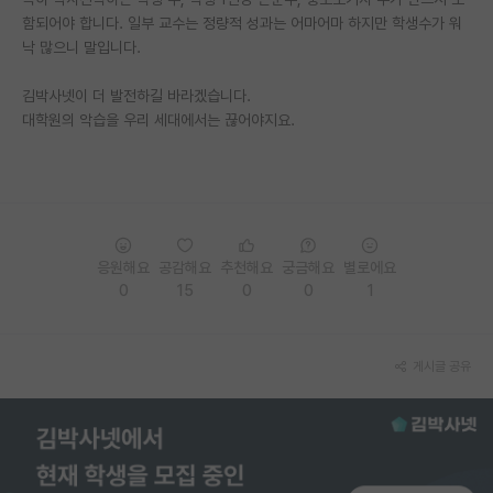
함되어야 합니다. 일부 교수는 정량적 성과는 어마어마 하지만 학생수가 워
PI 전용 게시판
낙 많으니 말입니다.
인문사회 계열 게시판
김박사넷이 더 발전하길 바라겠습니다.
대학원의 악습을 우리 세대에서는 끊어야지요.
특수/전문대학원 게시판
반도체/AI 게시판
장학금/장학생 게시판
학술 정보 게시판
응원해요
공감해요
추천해요
궁금해요
별로에요
0
15
0
0
1
홍보 게시판
커리어
게시글 공유
유학교육
이벤트
반도체 아카데미