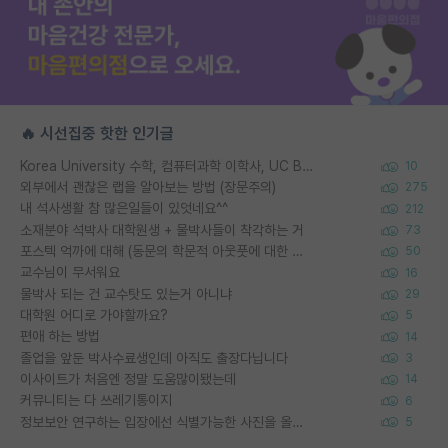
🔥 시선집중 핫한 인기글
Korea University 수학, 컴퓨터과학 이학사, UC Berkeley 산업공학 대학원 공학박사가 되는 것은 쉽지 않겠죠?
10
외부에서 괜찮은 랩을 알아보는 방법 (장문주의)
275
내 석사생활 참 많은일들이 있엇네요^^
212
소재분야 석박사 대학원생 + 물박사들이 착각하는 거
73
포스텍 억까에 대해 (동문의 학문적 아웃풋에 대한 반박)
50
교수님이 무서워요
16
물박사 되는 건 교수탓도 있는거 아니냐
29
대학원 어디로 가야할까요?
5
편애 하는 방법
14
졸업을 앞둔 박사수료생인데 아직도 출장다닙니다
3
이사이트가 처음엔 정말 도움많이됐는데
14
커뮤니티는 다 쓰레기통이지
6
정보보안 연구하는 입장에선 식별가능한 사진을 올리는건 비추이긴함
5