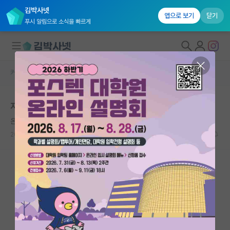
김박사넷
앱으로 보기
닫기
푸시 알림으로 소식을 빠르게
커뮤니티 홈
자유 게시판(아무개랩)
대학원생 모집
지방사립대에 대한 개인적 의견
국내대학원 정보
온화한 제임스 와트
연구실&오픈랩
2021.10.23
52
10418
커뮤니티
커뮤니티 홈
전체글보기
베스트 게시판
IF 명예의전당