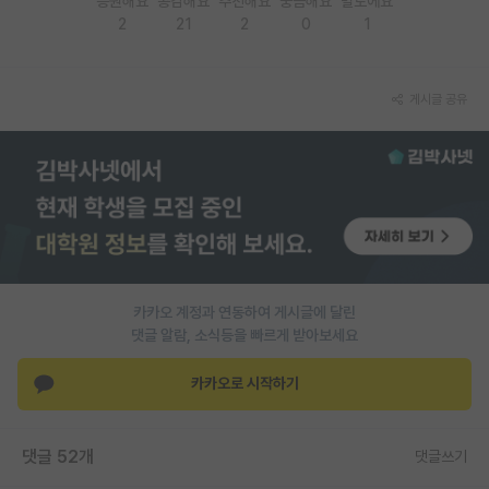
응원해요
공감해요
추천해요
궁금해요
별로에요
2
21
2
0
1
PI 전용 게시판
인문사회 계열 게시판
게시글 공유
특수/전문대학원 게시판
반도체/AI 게시판
장학금/장학생 게시판
학술 정보 게시판
홍보 게시판
카카오 계정과 연동하여 게시글에 달린
댓글 알람, 소식등을 빠르게 받아보세요
커리어
유학교육
카카오로 시작하기
이벤트
댓글 52개
댓글쓰기
반도체 아카데미