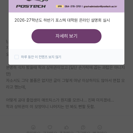
자유 게시판(아무개랩)
2026-27학년도 하반기 포스텍 대학원 온라인 설명회 실시
미국 유학 게시판
미국 대학원 합격 후기 게시판
자세히 보기
난 오히려 지잡대에 대해 전혀 편견 없는 사람이었는데,
대학원생 모집 게시판
지잡대 갔어도 실력만 좋으면 되지 라고 생각했던 사람이었는데
오늘 면접보고 와서 생각이 좀 바뀌었음.
하루 동안 이 컨텐츠 보지 않기
대학원 합격 후기 게시판
분명히 석차 봤을때 학과 상위권이었고 (일단 손가락에 꼽는 과탑은 아니지
연구실(PI) 홍보 게시판
만)
자소서도 그닥 볼품은 없지만 글이 그렇게 마냥 이상하지도 않아서 면접 오
석박사 채용 정보 게시판
라고 했는데,
임용 정보 게시판
어떻게 공대 졸업생이 매트릭스가 뭔지를 모르냐... 진짜 미치겠네...
학부 인턴 게시판
학과 상위권이 이 모양이니 나머지는 안 봐도 뻔할 듯함.
취업 게시판
임용 후기 게시판