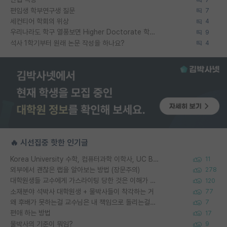
편입생 학부연구생 질문
7
세컨티어 학회의 위상
4
우리나라도 학구 열풍보면 Higher Doctorate 학위가 필요하다고 봅니다.
9
석사 1학기부터 원래 논문 작성을 하나요?
4
🔥 시선집중 핫한 인기글
Korea University 수학, 컴퓨터과학 이학사, UC Berkeley 산업공학 대학원 공학박사가 되는 것은 쉽지 않겠죠?
11
외부에서 괜찮은 랩을 알아보는 방법 (장문주의)
278
대학원생들 교수에게 가스라이팅 당한 것은 이해가 갑니다. 안타깝네요.
120
소재분야 석박사 대학원생 + 물박사들이 착각하는 거
77
왜 후배가 못하는걸 교수님은 내 책임으로 돌리는걸까요?
7
편애 하는 방법
17
물박사의 기준이 뭐임?
9