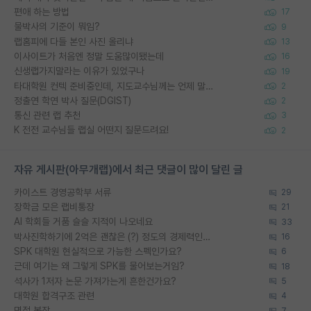
편애 하는 방법
17
물박사의 기준이 뭐임?
9
랩홈피에 다들 본인 사진 올리냐
13
이사이트가 처음엔 정말 도움많이됐는데
16
신생랩가지말라는 이유가 있었구나
19
타대학원 컨텍 준비중인데, 지도교수님께는 언제 말씀드려야 할까요?
2
정출연 학연 박사 질문(DGIST)
2
통신 관련 랩 추천
3
K 전전 교수님들 랩실 어떤지 질문드려요!
2
자유 게시판(아무개랩)에서 최근 댓글이 많이 달린 글
카이스트 경영공학부 서류
29
장학금 모은 랩비통장
21
AI 학회들 거품 슬슬 지적이 나오네요
33
박사진학하기에 2억은 괜찮은 (?) 정도의 경제력인가요
16
SPK 대학원 현실적으로 가능한 스펙인가요?
6
근데 여기는 왜 그렇게 SPK를 물어보는거임?
18
석사가 1저자 논문 가져가는게 흔한건가요?
5
대학원 합격구조 관련
4
면접 복장
7