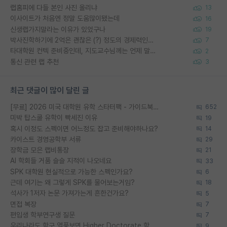
랩홈피에 다들 본인 사진 올리냐
13
이사이트가 처음엔 정말 도움많이됐는데
16
신생랩가지말라는 이유가 있었구나
19
박사진학하기에 2억은 괜찮은 (?) 정도의 경제력인가요
7
타대학원 컨텍 준비중인데, 지도교수님께는 언제 말씀드려야 할까요?
2
통신 관련 랩 추천
3
최근 댓글이 많이 달린 글
[무료] 2026 미국 대학원 유학 스타터팩 - 가이드북 & 합격자 컨택메일 템플릿
652
미박 탑스쿨 유학이 빡세진 이유
19
혹시 이정도 스펙이면 어느정도 잡고 준비해야하나요?
14
카이스트 경영공학부 서류
29
장학금 모은 랩비통장
21
AI 학회들 거품 슬슬 지적이 나오네요
33
SPK 대학원 현실적으로 가능한 스펙인가요?
6
근데 여기는 왜 그렇게 SPK를 물어보는거임?
18
석사가 1저자 논문 가져가는게 흔한건가요?
5
면접 복장
7
편입생 학부연구생 질문
7
우리나라도 학구 열풍보면 Higher Doctorate 학위가 필요하다고 봅니다.
9