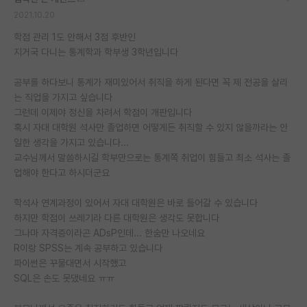
2021.10.20
학점 관리 1도 안해서 3점 후반인
지거국 다니는 통계학과 학부생 3학년입니다
공부를 하다보니 통계가 재미있어서 취직을 하게 된다면 꼭 제 전공을 살리
는 직업을 가지고 싶습니다
그런데 이제야 정신을 차려서 학점이 개판입니다
혹시 자대 대학원 석사만 졸업하면 어떻게든 취직할 수 있지 않을까라는 안
일한 생각을 가지고 있습니다...
교수님께서 말씀하시길 학부만으로는 통계쪽 취업이 힘들고 최소 석사는 졸
업해야 한다고 하시더군요
학석사 연계과정이 있어서 자대 대학원은 바로 들어갈 수 있습니다
하지만 학점이 쓰레기라 다른 대학원은 생각도 못합니다
그나마 자격증이라곤 ADsP인데... 한숨만 나오네요
R이랑 SPSS는 계속 공부하고 있습니다
파이썬은 꾸물대면서 시작했고
SQL은 손도 못댔네요 ㅠㅠ