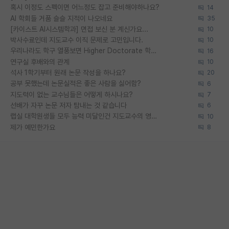
혹시 이정도 스펙이면 어느정도 잡고 준비해야하나요?
14
AI 학회들 거품 슬슬 지적이 나오네요
35
[카이스트 AI시스템학과] 면접 보신 분 계신가요...
10
박사수료인데 지도교수 이직 문제로 고민입니다.
10
우리나라도 학구 열풍보면 Higher Doctorate 학위가 필요하다고 봅니다.
16
연구실 후배와의 관계
10
석사 1학기부터 원래 논문 작성을 하나요?
20
공부 못했는데 논문실적은 좋은 사람을 싫어함?
6
지도력이 없는 교수님들은 어떻게 하시나요?
7
선배가 자꾸 논문 저자 탐내는 것 같습니다
6
랩실 대학원생들 모두 능력 미달인건 지도교수의 영향 아닌가?
10
제가 예민한가요
8