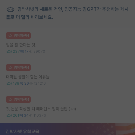
김박사넷의 새로운 거인, 인공지능 김GPT가 추천하는 게시
물로 더 멀리 바라보세요.
명예의전당
일을 잘 한다는 것.
237
17
29070
명예의전당
대학원 생활이 힘든 이유들
188
36
124216
명예의전당
첫 논문 작성할 때 레퍼런스 정리 꿀팁 (+a)
261
34
110376