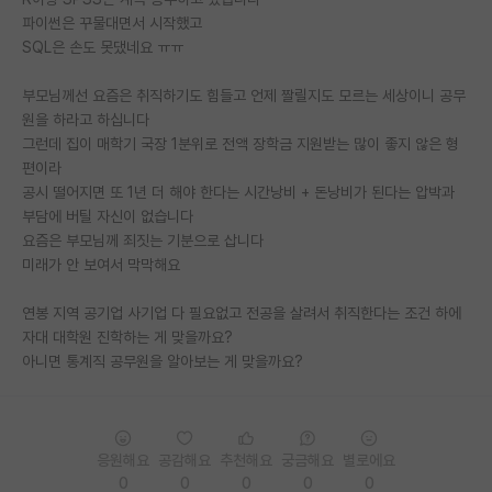
파이썬은 꾸물대면서 시작했고
PI 전용 게시판
SQL은 손도 못댔네요 ㅠㅠ
인문사회 계열 게시판
부모님께선 요즘은 취직하기도 힘들고 언제 짤릴지도 모르는 세상이니 공무
원을 하라고 하십니다
특수/전문대학원 게시판
그런데 집이 매학기 국장 1분위로 전액 장학금 지원받는 많이 좋지 않은 형
반도체/AI 게시판
편이라
공시 떨어지면 또 1년 더 해야 한다는 시간낭비 + 돈낭비가 된다는 압박과
장학금/장학생 게시판
부담에 버틸 자신이 없습니다
요즘은 부모님께 죄짓는 기분으로 삽니다
학술 정보 게시판
미래가 안 보여서 막막해요
홍보 게시판
연봉 지역 공기업 사기업 다 필요없고 전공을 살려서 취직한다는 조건 하에
자대 대학원 진학하는 게 맞을까요?
커리어
아니면 통계직 공무원을 알아보는 게 맞을까요?
유학교육
이벤트
응원해요
공감해요
추천해요
궁금해요
별로에요
반도체 아카데미
0
0
0
0
0