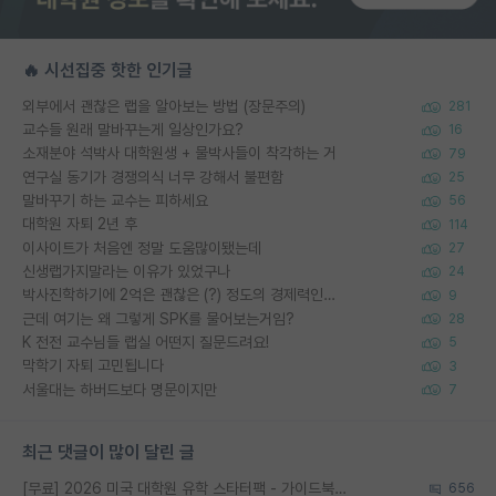
🔥 시선집중 핫한 인기글
외부에서 괜찮은 랩을 알아보는 방법 (장문주의)
281
교수들 원래 말바꾸는게 일상인가요?
16
소재분야 석박사 대학원생 + 물박사들이 착각하는 거
79
연구실 동기가 경쟁의식 너무 강해서 불편함
25
말바꾸기 하는 교수는 피하세요
56
대학원 자퇴 2년 후
114
이사이트가 처음엔 정말 도움많이됐는데
27
신생랩가지말라는 이유가 있었구나
24
박사진학하기에 2억은 괜찮은 (?) 정도의 경제력인가요
9
근데 여기는 왜 그렇게 SPK를 물어보는거임?
28
K 전전 교수님들 랩실 어떤지 질문드려요!
5
막학기 자퇴 고민됩니다
3
서울대는 하버드보다 명문이지만
7
최근 댓글이 많이 달린 글
[무료] 2026 미국 대학원 유학 스타터팩 - 가이드북 & 합격자 컨택메일 템플릿
656