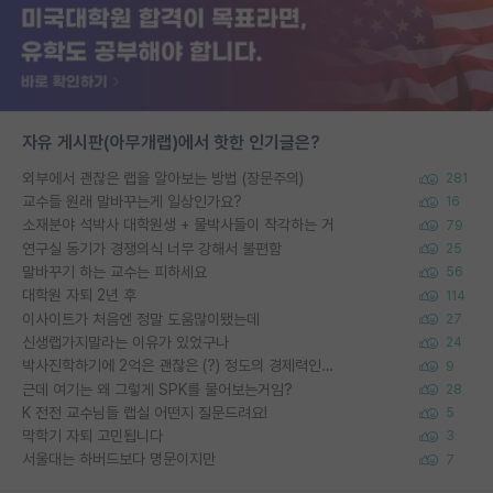
자유 게시판(아무개랩)에서 핫한 인기글은?
외부에서 괜찮은 랩을 알아보는 방법 (장문주의)
281
교수들 원래 말바꾸는게 일상인가요?
16
소재분야 석박사 대학원생 + 물박사들이 착각하는 거
79
연구실 동기가 경쟁의식 너무 강해서 불편함
25
말바꾸기 하는 교수는 피하세요
56
대학원 자퇴 2년 후
114
이사이트가 처음엔 정말 도움많이됐는데
27
신생랩가지말라는 이유가 있었구나
24
박사진학하기에 2억은 괜찮은 (?) 정도의 경제력인가요
9
근데 여기는 왜 그렇게 SPK를 물어보는거임?
28
K 전전 교수님들 랩실 어떤지 질문드려요!
5
막학기 자퇴 고민됩니다
3
서울대는 하버드보다 명문이지만
7