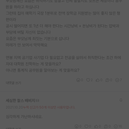
부모님께선 요즘은 취직하기도 힘들고 언제 짤릴지도 모르는 세상이니 공무
원을 하라고 하십니다
그런데 집이 매학기 국장 1분위로 전액 장학금 지원받는 많이 좋지 않은 형
편이라
공시 떨어지면 또 1년 더 해야 한다는 시간낭비 + 돈낭비가 된다는 압박과
부담에 버틸 자신이 없습니다
요즘은 부모님께 죄짓는 기분으로 삽니다
미래가 안 보여서 막막해요
연봉 지역 공기업 사기업 다 필요없고 전공을 살려서 취직한다는 조건 하에
자대 대학원 진학하는 게 맞을까요?
아니면 통계직 공무원을 알아보는 게 맞을까요?
0
2
0
0
7
대댓글 쓰기
세심한 찰스 배비지
2021.10.20
누적 신고가 50개 이상인 사용자입니다.
심각하게 가난하시네요.
0
0
0
0
16