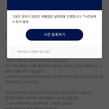
자유 게시판(아무개랩)
그동안 문의가 많았던 레벨업반 설명회를 진행합니다. *사전등록
미국 유학 게시판
시 링크 발송
미국 대학원 합격 후기 게시판
학점 관리 1도 안해서 3점 후반인
사전 등록하기
대학원생 모집 게시판
지거국 다니는 통계학과 학부생 3학년입니다
대학원 합격 후기 게시판
공부를 하다보니 통계가 재미있어서 취직을 하게 된다면 꼭 제 전공을 살리
하루 동안 이 컨텐츠 보지 않기
는 직업을 가지고 싶습니다
연구실(PI) 홍보 게시판
그런데 이제야 정신을 차려서 학점이 개판입니다
혹시 자대 대학원 석사만 졸업하면 어떻게든 취직할 수 있지 않을까라는 안
석박사 채용 정보 게시판
일한 생각을 가지고 있습니다...
교수님께서 말씀하시길 학부만으로는 통계쪽 취업이 힘들고 최소 석사는 졸
임용 정보 게시판
업해야 한다고 하시더군요
학부 인턴 게시판
학석사 연계과정이 있어서 자대 대학원은 바로 들어갈 수 있습니다
취업 게시판
하지만 학점이 쓰레기라 다른 대학원은 생각도 못합니다
그나마 자격증이라곤 ADsP인데... 한숨만 나오네요
임용 후기 게시판
R이랑 SPSS는 계속 공부하고 있습니다