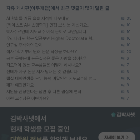
자유 게시판(아무개랩)에서 최근 댓글이 많이 달린 글
AI 학회들 거품 슬슬 지적이 나오네요
35
[카이스트 AI시스템학과] 면접 보신 분 계신가요...
10
박사수료인데 지도교수 이직 문제로 고민입니다.
10
우리나라도 학구 열풍보면 Higher Doctorate 학위가 필요하다고 봅니다.
16
연구실 후배와의 관계
10
석사 1학기부터 원래 논문 작성을 하나요?
20
공부 못했는데 논문실적은 좋은 사람을 싫어함?
6
지도력이 없는 교수님들은 어떻게 하시나요?
7
선배가 자꾸 논문 저자 탐내는 것 같습니다
6
랩실 대학원생들 모두 능력 미달인건 지도교수의 영향 아닌가?
10
제가 예민한가요
8
지원을 권장한다는 답변 후 다른 랩실에 연락
6
이런 교수님은 어떤가요?
7