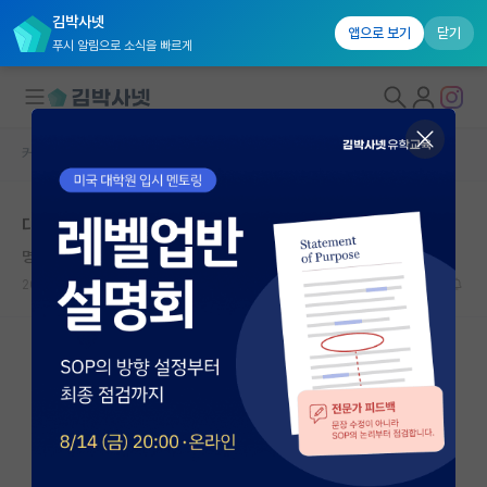
김박사넷
앱으로 보기
닫기
푸시 알림으로 소식을 빠르게
커뮤니티 홈
자유 게시판(아무개랩)
대학원생 모집
대학원 진학 고민입니다
국내대학원 정보
명석한 알렉산더 플레밍
연구실&오픈랩
2021.10.20
7
4311
커뮤니티
커뮤니티 홈
전체글보기
베스트 게시판
IF 명예의전당