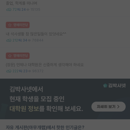
졸업, 학계를 떠나며
72
24
15135
명예의전당
내 석사생활 참 많은일들이 있엇네요^^
212
34
76844
명예의전당
(장문) 언제나 대학원은 신중하게 생각해야 하네요
222
23
96372
자유 게시판(아무개랩)에서 핫한 인기글은?