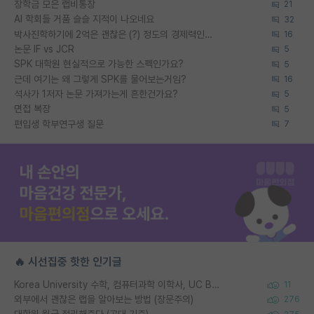
장학금 모은 랩비통장
21
AI 학회들 거품 슬슬 지적이 나오네요
32
박사진학하기에 2억은 괜찮은 (?) 정도의 경제력인가요
16
논문 IF vs JCR
5
SPK 대학원 현실적으로 가능한 스펙인가요?
5
근데 여기는 왜 그렇게 SPK를 물어보는거임?
16
석사가 1저자 논문 가져가는게 흔한건가요?
5
면접 복장
5
편입생 학부연구생 질문
7
🔥 시선집중 핫한 인기글
Korea University 수학, 컴퓨터과학 이학사, UC Berkeley 산업공학 대학원 공학박사가 되는 것은 쉽지 않겠죠?
11
외부에서 괜찮은 랩을 알아보는 방법 (장문주의)
276