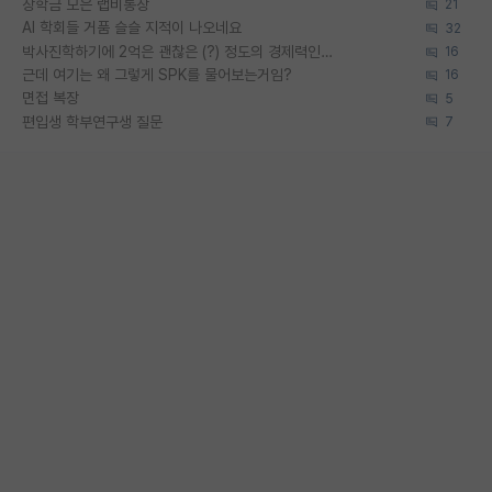
장학금 모은 랩비통장
21
AI 학회들 거품 슬슬 지적이 나오네요
32
박사진학하기에 2억은 괜찮은 (?) 정도의 경제력인가요
16
근데 여기는 왜 그렇게 SPK를 물어보는거임?
16
면접 복장
5
편입생 학부연구생 질문
7