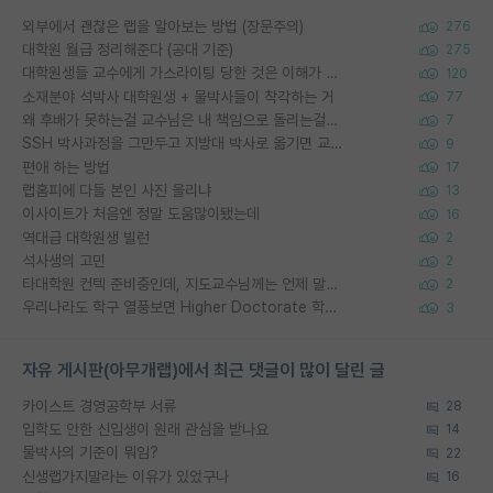
외부에서 괜찮은 랩을 알아보는 방법 (장문주의)
276
대학원 월급 정리해준다 (공대 기준)
275
대학원생들 교수에게 가스라이팅 당한 것은 이해가 갑니다. 안타깝네요.
120
소재분야 석박사 대학원생 + 물박사들이 착각하는 거
77
왜 후배가 못하는걸 교수님은 내 책임으로 돌리는걸까요?
7
SSH 박사과정을 그만두고 지방대 박사로 옮기면 교수의 꿈은 끝일까요?
9
편애 하는 방법
17
랩홈피에 다들 본인 사진 올리냐
13
이사이트가 처음엔 정말 도움많이됐는데
16
역대급 대학원생 빌런
2
석사생의 고민
2
타대학원 컨텍 준비중인데, 지도교수님께는 언제 말씀드려야 할까요?
2
우리나라도 학구 열풍보면 Higher Doctorate 학위가 필요하다고 봅니다.
3
자유 게시판(아무개랩)에서 최근 댓글이 많이 달린 글
카이스트 경영공학부 서류
28
입학도 안한 신입생이 원래 관심을 받나요
14
물박사의 기준이 뭐임?
22
신생랩가지말라는 이유가 있었구나
16