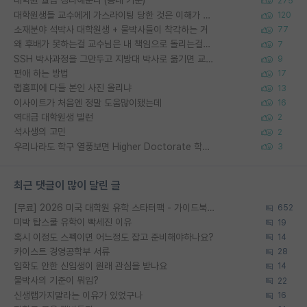
대학원 월급 정리해준다 (공대 기준)
275
대학원생들 교수에게 가스라이팅 당한 것은 이해가 갑니다. 안타깝네요.
120
소재분야 석박사 대학원생 + 물박사들이 착각하는 거
77
왜 후배가 못하는걸 교수님은 내 책임으로 돌리는걸까요?
7
SSH 박사과정을 그만두고 지방대 박사로 옮기면 교수의 꿈은 끝일까요?
9
편애 하는 방법
17
랩홈피에 다들 본인 사진 올리냐
13
이사이트가 처음엔 정말 도움많이됐는데
16
역대급 대학원생 빌런
2
석사생의 고민
2
우리나라도 학구 열풍보면 Higher Doctorate 학위가 필요하다고 봅니다.
3
최근 댓글이 많이 달린 글
[무료] 2026 미국 대학원 유학 스타터팩 - 가이드북 & 합격자 컨택메일 템플릿
652
미박 탑스쿨 유학이 빡세진 이유
19
혹시 이정도 스펙이면 어느정도 잡고 준비해야하나요?
14
카이스트 경영공학부 서류
28
입학도 안한 신입생이 원래 관심을 받나요
14
물박사의 기준이 뭐임?
22
신생랩가지말라는 이유가 있었구나
16