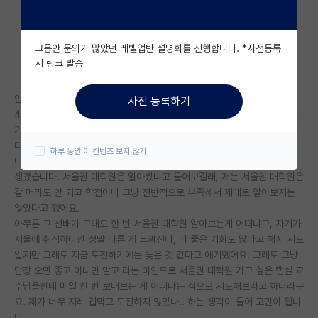
자유 게시판(아무개랩)
그동안 문의가 많았던 레벨업반 설명회를 진행합니다. *사전등록
미국 유학 게시판
시 링크 발송
미국 대학원 합격 후기 게시판
안녕하세요. 지거국도 아닌.. 그냥 지방대 재료공학과에 재학 중이고, 올해
사전 등록하기
대학원생 모집 게시판
4학년이 됩니다. 자대의 관심있는 분야 쪽 랩실 교수님과 상담 하고 합류하
기로 결정했는데요, 아마 빠르면 1학기 늦으면 2학기에 합류할 것 같습니
대학원 합격 후기 게시판
다.
하루 동안 이 컨텐츠 보지 않기
다름이 아니라 제가 최근에 서울에 취직한 선배한테 들은 말 때문에 고민이
연구실(PI) 홍보 게시판
생겼습니다. 서울권 대학원은 알아봤냐고 물어보길래, 저는 서울권 대학원은
갈 머리도 안 되고 학점이나 그냥 전반적으로 부족해서 제대로 알아보지는
석박사 채용 정보 게시판
않았다고 했어요.
아무튼 그 선배가 그래도 한 번 서울권 대학원 알아보는게 어떠냐고, 자기가
임용 정보 게시판
서울에 취직하니깐 정말 다른 게 느껴진다, 더 좋은 기회도 많다고 해서 저도
학부 인턴 게시판
알지만 그래도 지금 도전하기에는 늦은 것 같다고 얘기했어요. 그래도 그냥
답장 오면 좋고 아니면 말고 라는 마인드로 서울권 대학원 가고 싶은 랩실 교
취업 게시판
수님들한테 메일 한 번 보내보는 게 어떠냐는 식으로 시도해보라고 하더라구
요. 제가 너무 지레 겁먹고 도전하지 않았나.. 하는 생각이 들어 고민이 됩니
임용 후기 게시판
다.