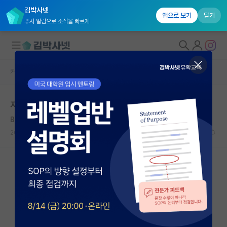
김박사넷
앱으로 보기
닫기
푸시 알림으로 소식을 빠르게
커뮤니티 홈
자유 게시판(아무개랩)
대학원생 모집
지방대에서 서울권 대학원 가능할까요?
국내대학원 정보
Benjamin Whisoh Lee
연구실&오픈랩
2020.01.26
10
18208
커뮤니티
커뮤니티 홈
전체글보기
베스트 게시판
IF 명예의전당