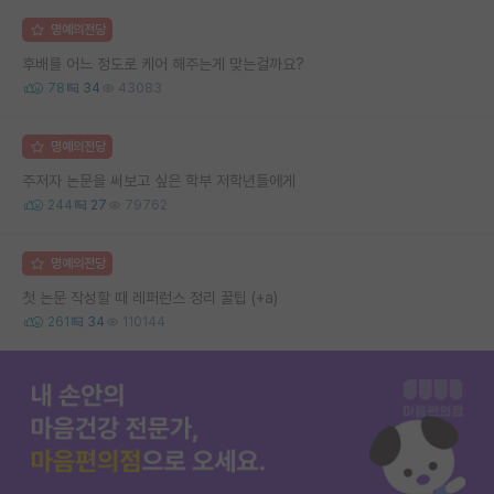
명예의전당
후배를 어느 정도로 케어 해주는게 맞는걸까요?
78
34
43083
명예의전당
주저자 논문을 써보고 싶은 학부 저학년들에게
244
27
79762
명예의전당
첫 논문 작성할 때 레퍼런스 정리 꿀팁 (+a)
261
34
110144