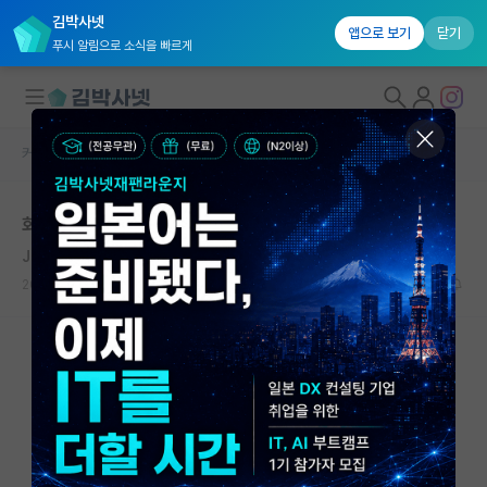
김박사넷
앱으로 보기
닫기
푸시 알림으로 소식을 빠르게
커뮤니티 홈
자유 게시판(아무개랩)
대학원생 모집
화학공학과 대학원 진학 고민입니다
국내대학원 정보
Joseph Schumpeter
연구실&오픈랩
2020.01.26
0
5901
커뮤니티
커뮤니티 홈
전체글보기
베스트 게시판
IF 명예의전당