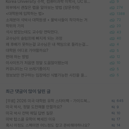
Korea University 수학, 컴퓨터과학 이학사, UC Berkeley 산업공학 대학원 공학박사가 되는 것은 쉽지 않겠죠?
9
외부에서 괜찮은 랩을 알아보는 방법 (장문주의)
274
<대학원에 입학하는 법>
1388
소재분야 석박사 대학원생 + 물박사들이 착각하는 거
72
학위의 가치
20
석사 받았는데도 교수랑 연락한다.
43
교수님이 슬럼프에 빠지게 되는 과정
40
왜 후배가 못하는걸 교수님은 내 책임으로 돌리는걸까요?
4
대학원 어디로 가야할까요?
5
편애 하는 방법
12
이사이트가 처음엔 정말 도움많이됐는데
10
커뮤니티는 다 쓰레기통이지
5
정보보안 연구하는 입장에선 식별가능한 사진을 올리는건 비추이긴함
5
최근 댓글이 많이 달린 글
[무료] 2026 미국 대학원 유학 스타터팩 - 가이드북 & 합격자 컨택메일 템플릿
645
미국 박사, 정말 도전해볼 만할까요?
9
미국 박사 컨택 메일 답변 질문
10
미박 탑스쿨 유학이 빡세진 이유
17
혹시 이정도 스펙이면 어느정도 잡고 준비해야하나요?
14