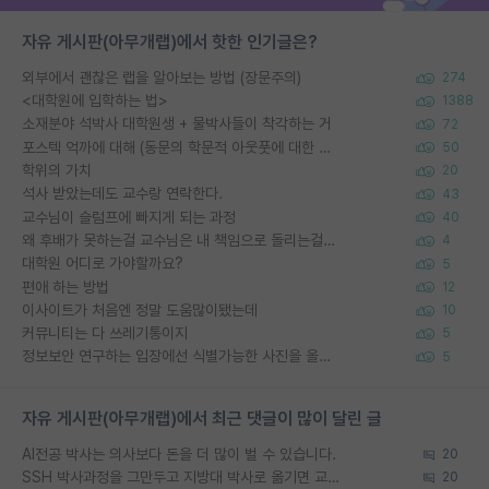
자유 게시판(아무개랩)에서 핫한 인기글은?
외부에서 괜찮은 랩을 알아보는 방법 (장문주의)
274
<대학원에 입학하는 법>
1388
소재분야 석박사 대학원생 + 물박사들이 착각하는 거
72
포스텍 억까에 대해 (동문의 학문적 아웃풋에 대한 반박)
50
학위의 가치
20
석사 받았는데도 교수랑 연락한다.
43
교수님이 슬럼프에 빠지게 되는 과정
40
왜 후배가 못하는걸 교수님은 내 책임으로 돌리는걸까요?
4
대학원 어디로 가야할까요?
5
편애 하는 방법
12
이사이트가 처음엔 정말 도움많이됐는데
10
커뮤니티는 다 쓰레기통이지
5
정보보안 연구하는 입장에선 식별가능한 사진을 올리는건 비추이긴함
5
자유 게시판(아무개랩)에서 최근 댓글이 많이 달린 글
AI전공 박사는 의사보다 돈을 더 많이 벌 수 있습니다.
20
SSH 박사과정을 그만두고 지방대 박사로 옮기면 교수의 꿈은 끝일까요?
20