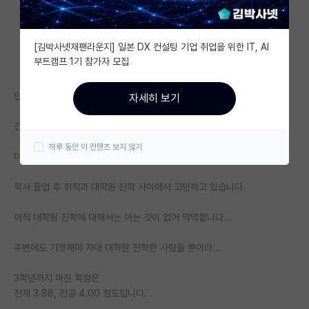
자유 게시판(아무개랩)
[김박사넷재팬라운지] 일본 DX 컨설팅 기업 취업을 위한 IT, AI
미국 유학 게시판
부트캠프 1기 참가자 모집
미국 대학원 합격 후기 게시판
안녕하세요!
자세히 보기
대학원생 모집 게시판
건동홍 화학공학과 재학중이고 올해로 4학년 진학합니다.
대학원 합격 후기 게시판
하루 동안 이 컨텐츠 보지 않기
더 공부하고 싶은 마음은 굴뚝같은데 집안 형편이 좋지 못해서
연구실(PI) 홍보 게시판
학사 졸업 후 취직과 대학원 진학 사이에서 고민하고 있습니다.
석박사 채용 정보 게시판
아직 대학원 진학에 대해서는 아는 것이 없어 막막합니다...
임용 정보 게시판
학부 인턴 게시판
주변에도 기껏해야 자대 대학원 진학한 사람들 뿐이라...
취업 게시판
3학년까지 마친 학점은
전체 3.88, 전공 4.00 정도입니다.
임용 후기 게시판