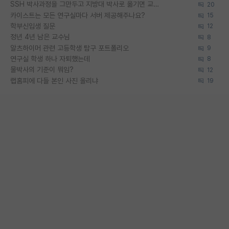
SSH 박사과정을 그만두고 지방대 박사로 옮기면 교수의 꿈은 끝일까요?
20
카이스트는 모든 연구실마다 서버 제공해주나요?
15
학부신입생 질문
12
정년 4년 남은 교수님
8
알츠하이머 관련 고등학생 탐구 포트폴리오
9
연구실 학생 하나 자퇴했는데
8
물박사의 기준이 뭐임?
12
랩홈피에 다들 본인 사진 올리냐
19