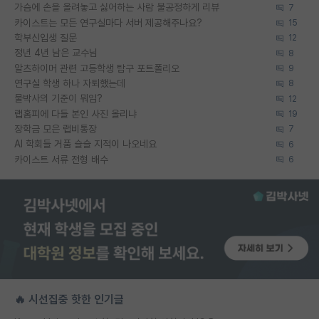
가슴에 손을 올려놓고 싫어하는 사람 불공정하게 리뷰
7
카이스트는 모든 연구실마다 서버 제공해주나요?
15
학부신입생 질문
12
정년 4년 남은 교수님
8
알츠하이머 관련 고등학생 탐구 포트폴리오
9
연구실 학생 하나 자퇴했는데
8
물박사의 기준이 뭐임?
12
랩홈피에 다들 본인 사진 올리냐
19
장학금 모은 랩비통장
7
AI 학회들 거품 슬슬 지적이 나오네요
6
카이스트 서류 전형 배수
6
🔥 시선집중 핫한 인기글