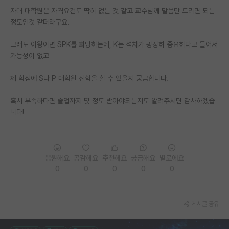
자대 대학원은 자격요건도 딱히 없는 것 같고 교수님께 말씀만 드리면 되는
PI 전용 게시판
정도인것 같더라구요.
인문사회 계열 게시판
그래도 이왕이면 SPK를 희망하는데, K는 석차가 굉장히 중요하다고 들어서
가능성이 없고
특수/전문대학원 게시판
반도체/AI 게시판
제 학점에 S나 P 대학원 진학을 할 수 있을지 궁금합니다.
장학금/장학생 게시판
혹시 부족하다면 졸업까지 몇 정도 받아야되는지도 알려주시면 감사하겠습
니다!
학술 정보 게시판
홍보 게시판
응원해요
공감해요
추천해요
궁금해요
별로에요
커리어
0
0
0
0
0
유학교육
이벤트
게시글 공유
반도체 아카데미