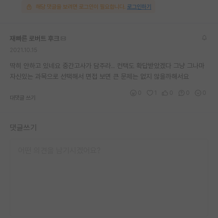
해당 댓글을 보려면 로그인이 필요합니다.
로그인하기
재팬라운지 🌸
재빠른 로버트 후크
2021.10.15
딱히 안하고 있네요 중간고사가 담주라.. 컨택도 확답받았겠다 그냥 그나마
자신있는 과목으로 선택해서 면접 보면 큰 문제는 없지 않을까해서요
0
1
0
0
0
대댓글 쓰기
댓글쓰기