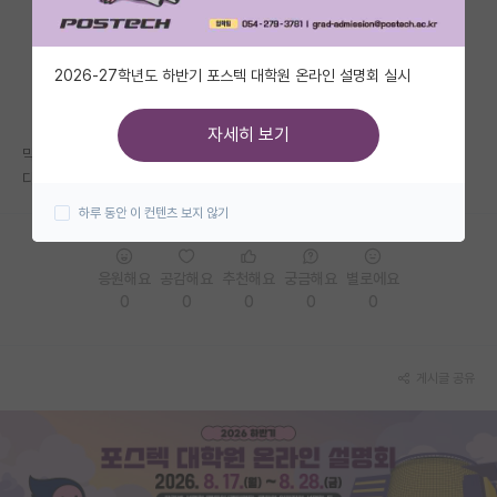
자유 게시판(아무개랩)
2026-27학년도 하반기 포스텍 대학원 온라인 설명회 실시
미국 유학 게시판
미국 대학원 합격 후기 게시판
자세히 보기
막막하네요.....컨택은 되었는데 뭘 공부해야 할 지 감이 안오네요.
대학원생 모집 게시판
다들 어떻게 준비 중 이신가요?
하루 동안 이 컨텐츠 보지 않기
대학원 합격 후기 게시판
연구실(PI) 홍보 게시판
응원해요
공감해요
추천해요
궁금해요
별로에요
0
0
0
0
0
석박사 채용 정보 게시판
임용 정보 게시판
게시글 공유
학부 인턴 게시판
취업 게시판
임용 후기 게시판