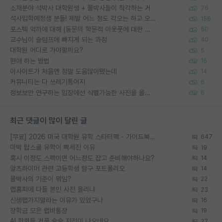
소재분야 석박사 대학원생 + 물박사들이 착각하는 거
76
석사입학예정생 분들! 제발 어느 정도 각오는 하고 오세요.
156
포스텍 억까에 대해 (동문의 학문적 아웃풋에 대한 반박)
50
교수님이 슬럼프에 빠지게 되는 과정
40
대학원 어디로 가야할까요?
5
편애 하는 방법
16
이사이트가 처음엔 정말 도움많이됐는데
14
커뮤니티는 다 쓰레기통이지
6
정보보안 연구하는 입장에선 식별가능한 사진을 올리는건 비추이긴함
6
최근 댓글이 많이 달린 글
[무료] 2026 미국 대학원 유학 스타터팩 - 가이드북 & 합격자 컨택메일 템플릿
647
미박 탑스쿨 유학이 빡세진 이유
19
혹시 이정도 스펙이면 어느정도 잡고 준비해야하나요?
14
알츠하이머 관련 고등학생 탐구 포트폴리오
14
물박사의 기준이 뭐임?
22
랩홈피에 다들 본인 사진 올리냐
23
신생랩가지말라는 이유가 있었구나
16
장학금 모은 랩비통장
19
AI 학회들 거품 슬슬 지적이 나오네요
27