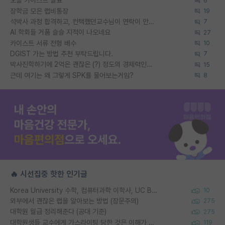
오늘 카이스트 발표
6
장학금 모은 랩비통장
19
석박사 과정 합격하고, 컨택했던교수님이 연락이 안됩니다...
7
AI 학회들 거품 슬슬 지적이 나오네요
27
카이스트 서류 전형 배수
10
DGIST 가는 방법 추천 부탁드립니다.
7
박사진학하기에 2억은 괜찮은 (?) 정도의 경제력인가요
15
근데 여기는 왜 그렇게 SPK를 물어보는거임?
8
🔥 시선집중 핫한 인기글
Korea University 수학, 컴퓨터과학 이학사, UC Berkeley 산업공학 대학원 공학박사가 되는 것은 쉽지 않겠죠?
10
외부에서 괜찮은 랩을 알아보는 방법 (장문주의)
275
대학원 월급 정리해준다 (공대 기준)
275
대학원생들 교수에게 가스라이팅 당한 것은 이해가 갑니다. 안타깝네요.
119