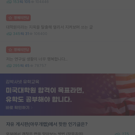
153
105
104446
명예의전당
대학원이라는 지옥을 탈출해 멀리서 지켜보며 쓰는 글
345
31
106400
명예의전당
저는 연구실 생활이 너무 행복합니다..
295
45
78757
자유 게시판(아무개랩)에서 핫한 인기글은?
외부에서 괜찮은 랩을 알아보는 방법 (장문주의)
275