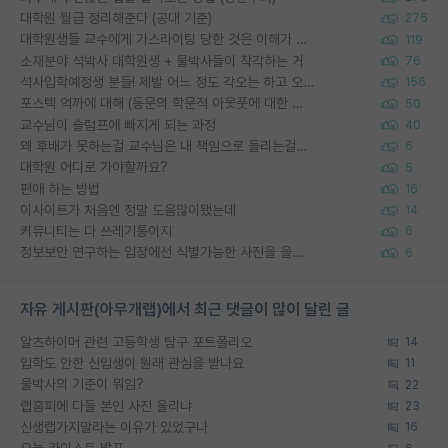
대학원 월급 정리해준다 (공대 기준)
275
대학원생들 교수에게 가스라이팅 당한 것은 이해가 갑니다. 안타깝네요.
119
소재분야 석박사 대학원생 + 물박사들이 착각하는 거
76
석사입학예정생 분들! 제발 어느 정도 각오는 하고 오세요.
156
포스텍 억까에 대해 (동문의 학문적 아웃풋에 대한 반박)
50
교수님이 슬럼프에 빠지게 되는 과정
40
왜 후배가 못하는걸 교수님은 내 책임으로 돌리는걸까요?
6
대학원 어디로 가야할까요?
5
편애 하는 방법
16
이사이트가 처음엔 정말 도움많이됐는데
14
커뮤니티는 다 쓰레기통이지
6
정보보안 연구하는 입장에선 식별가능한 사진을 올리는건 비추이긴함
6
자유 게시판(아무개랩)에서 최근 댓글이 많이 달린 글
알츠하이머 관련 고등학생 탐구 포트폴리오
14
입학도 안한 신입생이 원래 관심을 받나요
11
물박사의 기준이 뭐임?
22
랩홈피에 다들 본인 사진 올리냐
23
신생랩가지말라는 이유가 있었구나
16