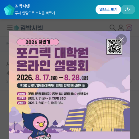
김박사넷
앱으로 보기
닫기
푸시 알림으로 소식을 빠르게
커뮤니티 홈
자유 게시판(아무개랩)
대학원생 모집
서울대 기계 면접 공부
국내대학원 정보
세심한 코페르니쿠스
*
연구실&오픈랩
2021.10.15
5
3592
커뮤니티
커뮤니티 홈
전체글보기
베스트 게시판
IF 명예의전당