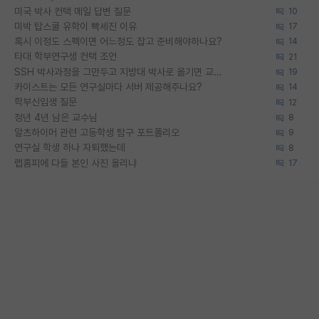
미국 박사 컨택 메일 답변 질문
10
미박 탑스쿨 유학이 빡세진 이유
17
혹시 이정도 스펙이면 어느정도 잡고 준비해야하나요?
14
타대 학부연구생 컨택 조언
21
SSH 박사과정을 그만두고 지방대 박사로 옮기면 교수의 꿈은 끝일까요?
19
카이스트는 모든 연구실마다 서버 제공해주나요?
14
학부신입생 질문
12
정년 4년 남은 교수님
8
알츠하이머 관련 고등학생 탐구 포트폴리오
9
연구실 학생 하나 자퇴했는데
8
랩홈피에 다들 본인 사진 올리냐
17