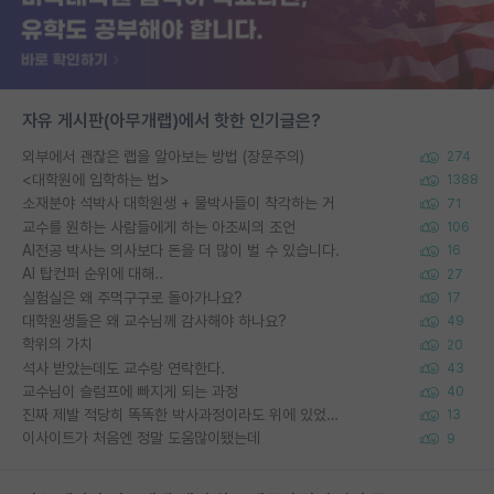
자유 게시판(아무개랩)에서 핫한 인기글은?
외부에서 괜찮은 랩을 알아보는 방법 (장문주의)
274
<대학원에 입학하는 법>
1388
소재분야 석박사 대학원생 + 물박사들이 착각하는 거
71
교수를 원하는 사람들에게 하는 아조씨의 조언
106
AI전공 박사는 의사보다 돈을 더 많이 벌 수 있습니다.
16
AI 탑컨퍼 순위에 대해..
27
실험실은 왜 주먹구구로 돌아가나요?
17
대학원생들은 왜 교수님께 감사해야 하나요?
49
학위의 가치
20
석사 받았는데도 교수랑 연락한다.
43
교수님이 슬럼프에 빠지게 되는 과정
40
진짜 제발 적당히 똑똑한 박사과정이라도 위에 있었으면..
13
이사이트가 처음엔 정말 도움많이됐는데
9