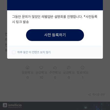
자유 게시판(아무개랩)
그동안 문의가 많았던 레벨업반 설명회를 진행합니다. *사전등록
미국 유학 게시판
시 링크 발송
미국 대학원 합격 후기 게시판
연구 좋아한다고 생각했는데
사전 등록하기
대학원생 모집 게시판
왜이러는지 모르겠어요
전혀 동기부여도 안되고 의욕도 점점 사라져요
대학원 합격 후기 게시판
뭐가 문제일까요..제 능력 탓이겠죠
하루 동안 이 컨텐츠 보지 않기
연구실(PI) 홍보 게시판
석박사 채용 정보 게시판
응원해요
공감해요
추천해요
궁금해요
별로에요
0
10
0
0
1
임용 정보 게시판
학부 인턴 게시판
게시글 공유
취업 게시판
임용 후기 게시판