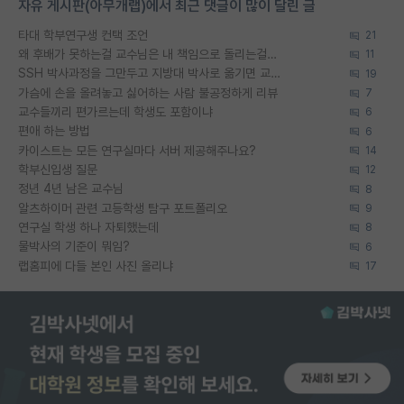
자유 게시판(아무개랩)에서 최근 댓글이 많이 달린 글
타대 학부연구생 컨택 조언
21
왜 후배가 못하는걸 교수님은 내 책임으로 돌리는걸까요?
11
SSH 박사과정을 그만두고 지방대 박사로 옮기면 교수의 꿈은 끝일까요?
19
가슴에 손을 올려놓고 싫어하는 사람 불공정하게 리뷰
7
교수들끼리 편가르는데 학생도 포함이냐
6
편애 하는 방법
6
카이스트는 모든 연구실마다 서버 제공해주나요?
14
학부신입생 질문
12
정년 4년 남은 교수님
8
알츠하이머 관련 고등학생 탐구 포트폴리오
9
연구실 학생 하나 자퇴했는데
8
물박사의 기준이 뭐임?
6
랩홈피에 다들 본인 사진 올리냐
17