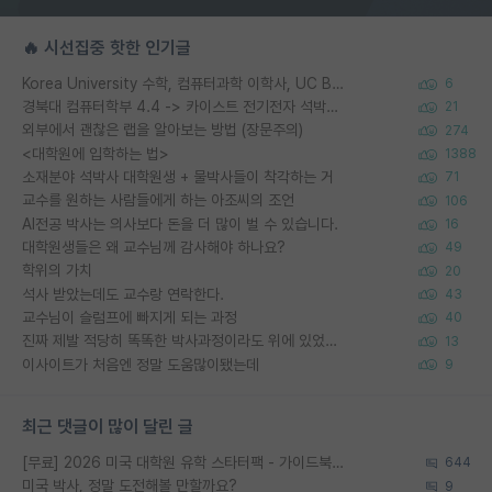
🔥 시선집중 핫한 인기글
Korea University 수학, 컴퓨터과학 이학사, UC Berkeley 산업공학 대학원 공학박사가 되는 것은 쉽지 않겠죠?
6
경북대 컴퓨터학부 4.4 -> 카이스트 전기전자 석박사통합과정 합격
21
외부에서 괜찮은 랩을 알아보는 방법 (장문주의)
274
<대학원에 입학하는 법>
1388
소재분야 석박사 대학원생 + 물박사들이 착각하는 거
71
교수를 원하는 사람들에게 하는 아조씨의 조언
106
AI전공 박사는 의사보다 돈을 더 많이 벌 수 있습니다.
16
대학원생들은 왜 교수님께 감사해야 하나요?
49
학위의 가치
20
석사 받았는데도 교수랑 연락한다.
43
교수님이 슬럼프에 빠지게 되는 과정
40
진짜 제발 적당히 똑똑한 박사과정이라도 위에 있었으면..
13
이사이트가 처음엔 정말 도움많이됐는데
9
최근 댓글이 많이 달린 글
[무료] 2026 미국 대학원 유학 스타터팩 - 가이드북 & 합격자 컨택메일 템플릿
644
미국 박사, 정말 도전해볼 만할까요?
9