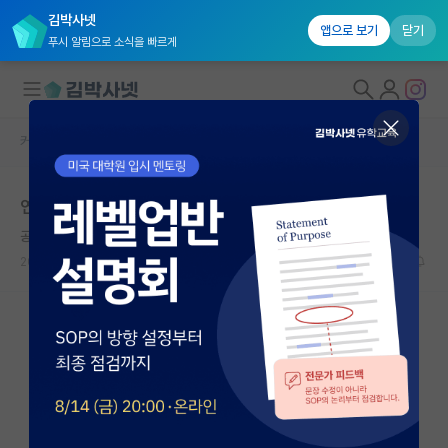
김박사넷
앱으로 보기
닫기
푸시 알림으로 소식을 빠르게
커뮤니티 홈
자유 게시판(아무개랩)
대학원생 모집
연구실만 오면 숨이 턱턱 막혀요
국내대학원 정보
공허한 헤르만 헤세
연구실&오픈랩
2021.09.06
17
5174
커뮤니티
커뮤니티 홈
전체글보기
베스트 게시판
IF 명예의전당