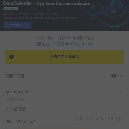
PI 전용 게시판
인문사회 계열 게시판
특수/전문대학원 게시판
카카오 계정과 연동하여 게시글에 달린
반도체/AI 게시판
댓글 알람, 소식등을 빠르게 받아보세요
장학금/장학생 게시판
카카오로 시작하기
학술 정보 게시판
댓글 17개
댓글쓰기
홍보 게시판
커리어
못된 존 케인즈
*
2021.09.06
유학교육
네 다음 정상
이벤트
0
15
0
0
1
대댓글 4개
대댓글 쓰기
반도체 아카데미