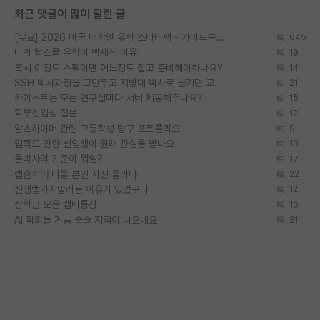
최근 댓글이 많이 달린 글
[무료] 2026 미국 대학원 유학 스타터팩 - 가이드북 & 합격자 컨택메일 템플릿
645
미박 탑스쿨 유학이 빡세진 이유
19
혹시 이정도 스펙이면 어느정도 잡고 준비해야하나요?
14
SSH 박사과정을 그만두고 지방대 박사로 옮기면 교수의 꿈은 끝일까요?
21
카이스트는 모든 연구실마다 서버 제공해주나요?
15
학부신입생 질문
12
알츠하이머 관련 고등학생 탐구 포트폴리오
9
입학도 안한 신입생이 원래 관심을 받나요
10
물박사의 기준이 뭐임?
17
랩홈피에 다들 본인 사진 올리냐
22
신생랩가지말라는 이유가 있었구나
12
장학금 모은 랩비통장
10
AI 학회들 거품 슬슬 지적이 나오네요
21