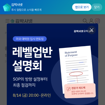
김박사넷
앱으로 보기
닫기
푸시 알림으로 소식을 빠르게
커뮤니티 홈
자유 게시판(아무개랩)
대학원생 모집
중대 컨택의 영향력
국내대학원 정보
점잖은 그레고어 멘델
연구실&오픈랩
2021.09.05
9
3259
커뮤니티
커뮤니티 홈
전체글보기
베스트 게시판
IF 명예의전당