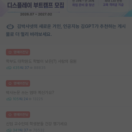
김박사넷의 새로운 거인, 인공지능 김GPT가 추천하는 게시
물로 더 멀리 바라보세요.
명예의전당
학부도 대학원도 학벌이 낮은(?) 사람의 응원
435
37
88835
명예의전당
박사논문 쓰는 엄마 계신가요?
105
24
13225
명예의전당
신임 교수인데 학생분들 건강 챙기세요
341
37
76532