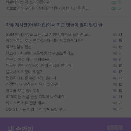
커뮤니티는 다 쓰레기통이지
5
정보보안 연구하는 입장에선 식별가능한 사진을 올리는건 비추이긴함
5
자유 게시판(아무개랩)에서 최근 댓글이 많이 달린 글
SSH 박사과정을 그만두고 지방대 박사로 옮기면 교수의 꿈은 끝일까요?
21
카이스트는 모든 연구실마다 서버 제공해주나요?
15
학부신입생 질문
12
알츠하이머 관련 고등학생 탐구 포트폴리오
9
연구실 학생 하나 자퇴했는데
8
입학도 안한 신입생이 원래 관심을 받나요
10
물박사의 기준이 뭐임?
17
랩홈피에 다들 본인 사진 올리냐
22
신생랩가지말라는 이유가 있었구나
12
장학금 모은 랩비통장
10
AI 학회들 거품 슬슬 지적이 나오네요
21
카이스트 서류 전형 배수
7
DGIST 가는 방법 추천 부탁드립니다.
7