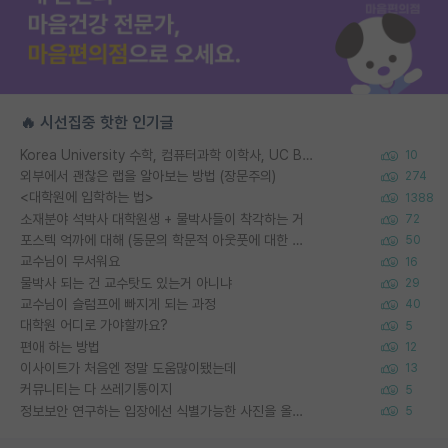
🔥 시선집중 핫한 인기글
Korea University 수학, 컴퓨터과학 이학사, UC Berkeley 산업공학 대학원 공학박사가 되는 것은 쉽지 않겠죠?
10
외부에서 괜찮은 랩을 알아보는 방법 (장문주의)
274
<대학원에 입학하는 법>
1388
소재분야 석박사 대학원생 + 물박사들이 착각하는 거
72
포스텍 억까에 대해 (동문의 학문적 아웃풋에 대한 반박)
50
교수님이 무서워요
16
물박사 되는 건 교수탓도 있는거 아니냐
29
교수님이 슬럼프에 빠지게 되는 과정
40
대학원 어디로 가야할까요?
5
편애 하는 방법
12
이사이트가 처음엔 정말 도움많이됐는데
13
커뮤니티는 다 쓰레기통이지
5
정보보안 연구하는 입장에선 식별가능한 사진을 올리는건 비추이긴함
5