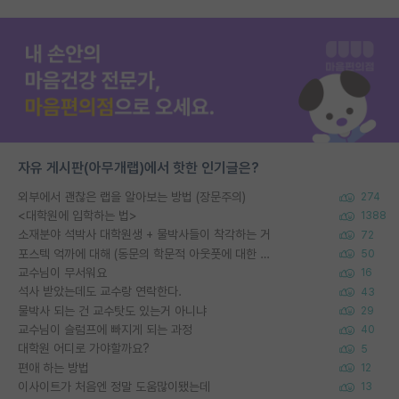
자유 게시판(아무개랩)에서 핫한 인기글은?
외부에서 괜찮은 랩을 알아보는 방법 (장문주의)
274
<대학원에 입학하는 법>
1388
소재분야 석박사 대학원생 + 물박사들이 착각하는 거
72
포스텍 억까에 대해 (동문의 학문적 아웃풋에 대한 반박)
50
교수님이 무서워요
16
석사 받았는데도 교수랑 연락한다.
43
물박사 되는 건 교수탓도 있는거 아니냐
29
교수님이 슬럼프에 빠지게 되는 과정
40
대학원 어디로 가야할까요?
5
편애 하는 방법
12
이사이트가 처음엔 정말 도움많이됐는데
13