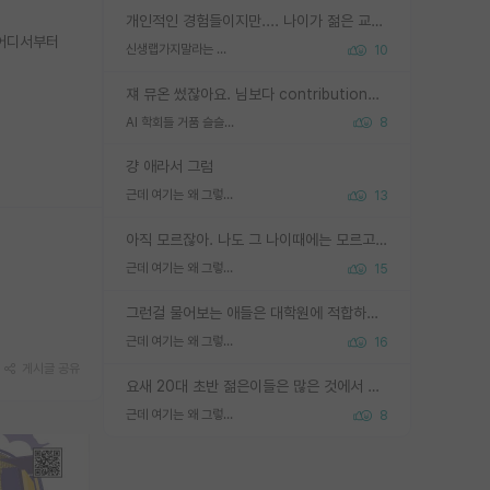
개인적인 경험들이지만.... 나이가 젊은 교수일수록 꼰대라는 가면을 쓴 채로 무례함을 행동하는 경우가 거의 90% 정도였음. 나이가 어린데 다른 또래들과 달리 명예, 권력, 재력까지 얻었으니 세상 다 가진 기분이겠지. 오히러 나이 든 교수들이 행동과 말을 더 조심하시더라.
 어디서부터
신생랩가지말라는 이유가 있었구나
10
쟤 뮤온 썼잖아요. 님보다 contribution많음
AI 학회들 거품 슬슬 지적이 나오네요
8
걍 애라서 그럼
근데 여기는 왜 그렇게 SPK를 물어보는거임?
13
아직 모르잖아. 나도 그 나이때에는 모르고 평가 받고 안심하고 싶었어.
근데 여기는 왜 그렇게 SPK를 물어보는거임?
15
그런걸 물어보는 애들은 대학원에 적합하지 않다
근데 여기는 왜 그렇게 SPK를 물어보는거임?
16
게시글 공유
요새 20대 초반 젊은이들은 많은 것에서 가성비를 따지더라고요. 내가 이 정도 인풋을 넣었을 때 그만큼 아웃풋이 나올 것인가? 사실 아웃풋이 인풋 대비 리니어하게 나오지 않는 영역을 시도하기 싫어한다는 느낌입니다.
근데 여기는 왜 그렇게 SPK를 물어보는거임?
8