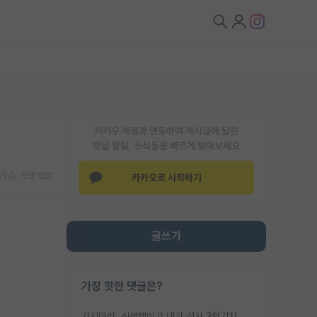
카카오 계정과 연동하여 게시글에 달린
댓글 알람, 소식등을 빠르게 받아보세요
기
댓글 알람
카카오로 시작하기
글쓰기
가장 핫한 댓글은?
가지마라. 신생랩이고 내가 석사 3학기차인데 최고참인데 나도 아무것도 모르는데 교수가 후배들 왜 논문 교육 안시키냐. 논문 왜 안 써오냐 닦달한다