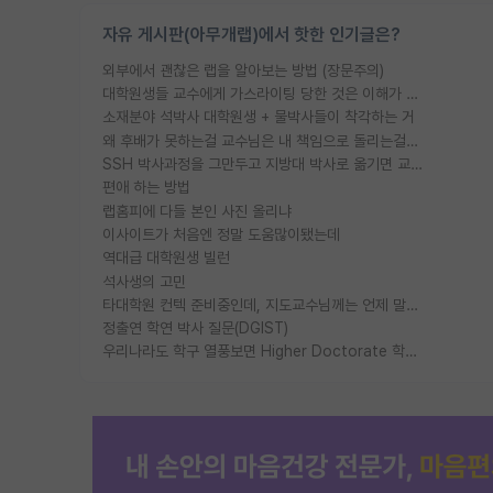
자유 게시판(아무개랩)에서 핫한 인기글은?
외부에서 괜찮은 랩을 알아보는 방법 (장문주의)
대학원생들 교수에게 가스라이팅 당한 것은 이해가 갑니다. 안타깝네요.
소재분야 석박사 대학원생 + 물박사들이 착각하는 거
왜 후배가 못하는걸 교수님은 내 책임으로 돌리는걸까요?
SSH 박사과정을 그만두고 지방대 박사로 옮기면 교수의 꿈은 끝일까요?
편애 하는 방법
랩홈피에 다들 본인 사진 올리냐
이사이트가 처음엔 정말 도움많이됐는데
역대급 대학원생 빌런
석사생의 고민
타대학원 컨텍 준비중인데, 지도교수님께는 언제 말씀드려야 할까요?
정출연 학연 박사 질문(DGIST)
우리나라도 학구 열풍보면 Higher Doctorate 학위가 필요하다고 봅니다.