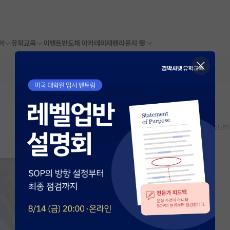
어
유학교육
이벤트
반도체 아카데미
재팬라운지 🌸
스크랩
신고하