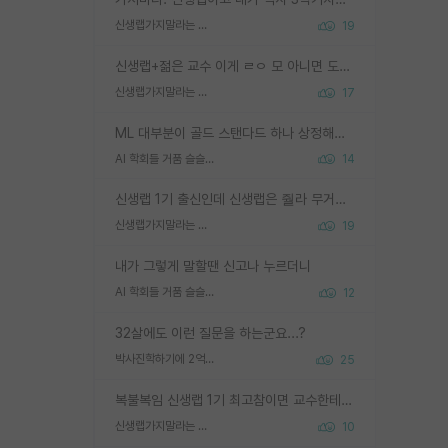
신생랩가지말라는 이유가 있었구나
19
신생랩+젊은 교수 이게 ㄹㅇ 모 아니면 도인듯.
신생랩가지말라는 이유가 있었구나
17
ML 대부분이 골드 스탠다드 하나 상정해놓고 (벤치마크 데이터셋이 여러 개면 여러 개 상정) 그거 얼마나 잘 맞추나 싸움임 가끔 번뜩이는 설계 철학을 보여주는 논문들도 있지만 대부분 그거 성적 얼마나 더 올리느라에 혈안이 되어 있는 측면이 잇음
AI 학회들 거품 슬슬 지적이 나오네요
14
신생랩 1기 출신인데 신생랩은 줠라 무거운 바벨 같은거임. 들면 대박인데 못들면 깔려 죽음. 아무도 알려주지 않는 환경에서 자생해야하지만, 일단 살아남았다면 그 어떤 사람보다 악착같고 생존력 높은 사람으로 거듭날 수 있음
신생랩가지말라는 이유가 있었구나
19
내가 그렇게 말할땐 신고나 누르더니
AI 학회들 거품 슬슬 지적이 나오네요
12
32살에도 이런 질문을 하는군요...?
박사진학하기에 2억은 괜찮은 (?) 정도의 경제력인가요
25
복불복임 신생랩 1기 최고참이면 교수한테 직접 지도받는 시간이 매우 많음 제대로 된 교수라면 말이지 그게 아니라면 그냥 넌 해방 불가능한 노예 1호에 감점쓰레기통이 되는거고
신생랩가지말라는 이유가 있었구나
10