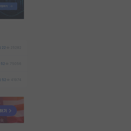
22
25282
52
75056
52
41974