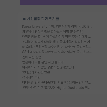
🔥 시선집중 핫한 인기글
Korea University 수학, 컴퓨터과학 이학사, UC Berkeley 산업공학 대학원 공학박사가 되는 것은 쉽지 않겠죠?
외부에서 괜찮은 랩을 알아보는 방법 (장문주의)
대학원생들 교수에게 가스라이팅 당한 것은 이해가 갑니다. 안타깝네요.
소재분야 석박사 대학원생 + 물박사들이 착각하는 거
왜 후배가 못하는걸 교수님은 내 책임으로 돌리는걸까요?
SSH 박사과정을 그만두고 지방대 박사로 옮기면 교수의 꿈은 끝일까요?
편애 하는 방법
랩홈피에 다들 본인 사진 올리냐
이사이트가 처음엔 정말 도움많이됐는데
역대급 대학원생 빌런
석사생의 고민
타대학원 컨텍 준비중인데, 지도교수님께는 언제 말씀드려야 할까요?
우리나라도 학구 열풍보면 Higher Doctorate 학위가 필요하다고 봅니다.