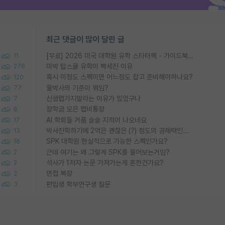
최근 댓글이 많이 달린 글
[무료] 2026 미국 대학원 유학 스타터팩 - 가이드북 & 합격자 컨택메일 템플릿
11
미박 탑스쿨 유학이 빡세진 이유
276
혹시 이정도 스펙이면 어느정도 잡고 준비해야하나요?
120
물박사의 기준이 뭐임?
77
신생랩가지말라는 이유가 있었구나
7
장학금 모은 랩비통장
9
AI 학회들 거품 슬슬 지적이 나오네요
17
박사진학하기에 2억은 괜찮은 (?) 정도의 경제력인가요
13
SPK 대학원 현실적으로 가능한 스펙인가요?
16
근데 여기는 왜 그렇게 SPK를 물어보는거임?
2
석사가 1저자 논문 가져가는게 흔한건가요?
2
면접 복장
2
편입생 학부연구생 질문
3