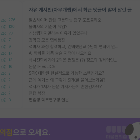
자유 게시판(아무개랩)에서 최근 댓글이 많이 달린 글
알츠하이머 관련 고등학생 탐구 포트폴리오
276
물박사의 기준이 뭐임?
120
신생랩가지말라는 이유가 있었구나
77
장학금 모은 랩비통장
7
석박사 과정 합격하고, 컨택했던교수님이 연락이 안됩니다...
9
AI 학회들 거품 슬슬 지적이 나오네요
17
박사진학하기에 2억은 괜찮은 (?) 정도의 경제력인가요
13
논문 IF vs JCR
16
SPK 대학원 현실적으로 가능한 스펙인가요?
2
근데 여기는 왜 그렇게 SPK를 물어보는거임?
2
석사가 1저자 논문 가져가는게 흔한건가요?
2
면접 복장
2
편입생 학부연구생 질문
3