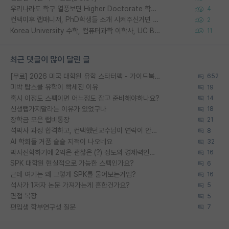
우리나라도 학구 열풍보면 Higher Doctorate 학위가 필요하다고 봅니다.
4
컨택이후 랩매니저, PhD학생들 소개 시켜주신거면 거의 컨펌에 가깝나요?
2
Korea University 수학, 컴퓨터과학 이학사, UC Berkeley 산업공학 대학원 공학박사가 되는 것은 쉽지 않겠죠?
11
최근 댓글이 많이 달린 글
[무료] 2026 미국 대학원 유학 스타터팩 - 가이드북 & 합격자 컨택메일 템플릿
652
미박 탑스쿨 유학이 빡세진 이유
19
혹시 이정도 스펙이면 어느정도 잡고 준비해야하나요?
14
신생랩가지말라는 이유가 있었구나
18
장학금 모은 랩비통장
21
석박사 과정 합격하고, 컨택했던교수님이 연락이 안됩니다...
8
AI 학회들 거품 슬슬 지적이 나오네요
32
박사진학하기에 2억은 괜찮은 (?) 정도의 경제력인가요
16
SPK 대학원 현실적으로 가능한 스펙인가요?
6
근데 여기는 왜 그렇게 SPK를 물어보는거임?
16
석사가 1저자 논문 가져가는게 흔한건가요?
5
면접 복장
5
편입생 학부연구생 질문
7