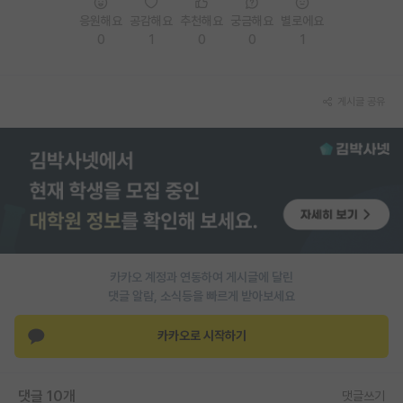
응원해요
공감해요
추천해요
궁금해요
별로에요
PI 전용 게시판
0
1
0
0
1
인문사회 계열 게시판
특수/전문대학원 게시판
게시글 공유
반도체/AI 게시판
장학금/장학생 게시판
학술 정보 게시판
홍보 게시판
카카오 계정과 연동하여 게시글에 달린
커리어
댓글 알람, 소식등을 빠르게 받아보세요
유학교육
카카오로 시작하기
이벤트
반도체 아카데미
댓글 10개
댓글쓰기