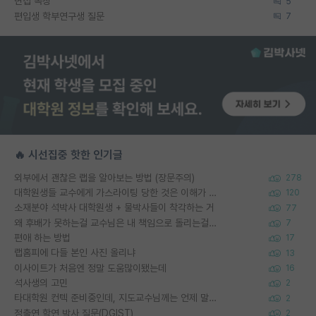
면접 복장
5
편입생 학부연구생 질문
7
🔥 시선집중 핫한 인기글
외부에서 괜찮은 랩을 알아보는 방법 (장문주의)
278
대학원생들 교수에게 가스라이팅 당한 것은 이해가 갑니다. 안타깝네요.
120
소재분야 석박사 대학원생 + 물박사들이 착각하는 거
77
왜 후배가 못하는걸 교수님은 내 책임으로 돌리는걸까요?
7
편애 하는 방법
17
랩홈피에 다들 본인 사진 올리냐
13
이사이트가 처음엔 정말 도움많이됐는데
16
석사생의 고민
2
타대학원 컨텍 준비중인데, 지도교수님께는 언제 말씀드려야 할까요?
2
정출연 학연 박사 질문(DGIST)
2