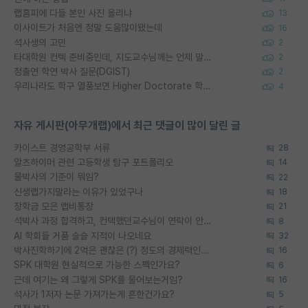
랩홈피에 다들 본인 사진 올리냐
13
이사이트가 처음엔 정말 도움많이됐는데
16
석사생의 고민
2
타대학원 컨텍 준비중인데, 지도교수님께는 언제 말씀드려야 할까요?
2
정출연 학연 박사 질문(DGIST)
2
우리나라도 학구 열풍보면 Higher Doctorate 학위가 필요하다고 봅니다.
4
자유 게시판(아무개랩)에서 최근 댓글이 많이 달린 글
카이스트 경영공학부 서류
28
알츠하이머 관련 고등학생 탐구 포트폴리오
14
물박사의 기준이 뭐임?
22
신생랩가지말라는 이유가 있었구나
18
장학금 모은 랩비통장
21
석박사 과정 합격하고, 컨택했던교수님이 연락이 안됩니다...
8
AI 학회들 거품 슬슬 지적이 나오네요
32
박사진학하기에 2억은 괜찮은 (?) 정도의 경제력인가요
16
SPK 대학원 현실적으로 가능한 스펙인가요?
6
근데 여기는 왜 그렇게 SPK를 물어보는거임?
16
석사가 1저자 논문 가져가는게 흔한건가요?
5