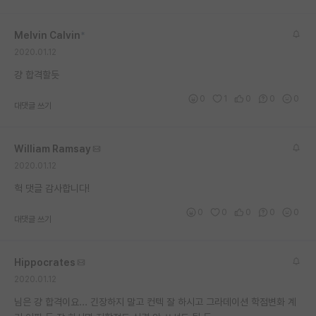
재팬라운지 🌸
Melvin Calvin
*
2020.01.12
걍 합격할듯
0
1
0
0
0
대댓글 쓰기
William Ramsay
2020.01.12
헉 댓글 감사합니다!
0
0
0
0
0
대댓글 쓰기
Hippocrates
2020.01.12
님은 걍 합격이요... 긴장하지 말고 컨텍 잘 하시고 그라데이션 학점변화 계