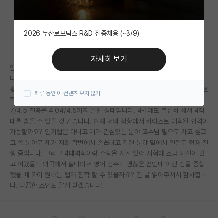
자유 게시판(아무개랩)
2026 두산로보틱스 R&D 집중채용 (~8/9)
미국 유학 게시판
미국 대학원 합격 후기 게시판
자세히 보기
안녕하세여 카이 대학원에 관심을 갖고 있는 연세대 기계공학과 4학년입니
대학원생 모집 게시판
다. (이제 4학년 올라갑니다!) 제가 1,2학년 때 하도 놀아서 그 시점에서의
평점이 2점 후반이었습니다... 군대 갔다와서 정신 차리고 재수강이랑 3학년
하루 동안 이 컨텐츠 보지 않기
대학원 합격 후기 게시판
학점을 거의 준수석 급으로 받으니 (3-1,3-2 둘다 4.1/4.3) 총 평점이 3.7
7/4.5 전공은 4.04/4.5까지 올린 상태입니다. 4-1에도 열심히 해서 4점
연구실(PI) 홍보 게시판
대를 받을 수 있을 것 같습니다. 현재 저의 상황에서 카이스트 대학원 합격이
가능할까요? 인기랩은 아니고 제가 관심있는 분야 교수님 밑으로 가고 싶고
석박사 채용 정보 게시판
그 쪽 분야로 제가 저희 학번에서 손꼽히고 관련 분야 밑에서 인턴도 현재 진
행 중입니다. 그리고 4대역학이랑 수학은 자신 있어 시험에 조금 자신이 있
임용 정보 게시판
고 어렸을때 외국에서 살다와서 영어 점수도 괜찮은 편인데 이런 점을 종합
학부 인턴 게시판
했을 때 카이 원하는 랩에 진학 할 수 있을까요? 긴 글 읽어주셔서 감사합니
다. 따끔한 조언도 달게 받겠습니다!
취업 게시판
임용 후기 게시판