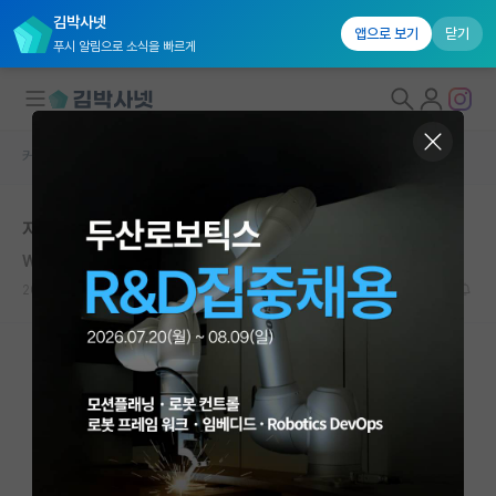
김박사넷
앱으로 보기
닫기
푸시 알림으로 소식을 빠르게
커뮤니티 홈
자유 게시판(아무개랩)
대학원생 모집
저학점 카이스트 원하는 랩 진학
국내대학원 정보
William Ramsay
연구실&오픈랩
2020.01.12
10
8051
커뮤니티
커뮤니티 홈
전체글보기
베스트 게시판
IF 명예의전당