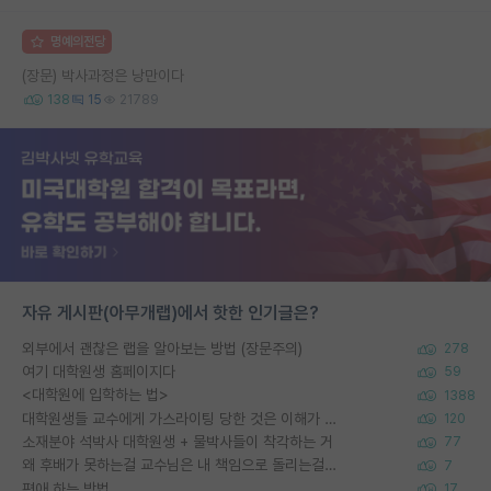
명예의전당
(장문) 박사과정은 낭만이다
138
15
21789
자유 게시판(아무개랩)에서 핫한 인기글은?
외부에서 괜찮은 랩을 알아보는 방법 (장문주의)
278
여기 대학원생 홈페이지다
59
<대학원에 입학하는 법>
1388
대학원생들 교수에게 가스라이팅 당한 것은 이해가 갑니다. 안타깝네요.
120
소재분야 석박사 대학원생 + 물박사들이 착각하는 거
77
왜 후배가 못하는걸 교수님은 내 책임으로 돌리는걸까요?
7
편애 하는 방법
17