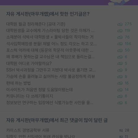
자유 게시판(아무개랩)에서 핫한 인기글은?
대학원 월급 정리해준다 (공대 기준)
275
대학원생들 교수에게 가스라이팅 당한 것은 이해가 갑니다. 안타깝네요.
119
소재분야 석박사 대학원생 + 물박사들이 착각하는 거
76
석사입학예정생 분들! 제발 어느 정도 각오는 하고 오세요.
156
포스텍 억까에 대해 (동문의 학문적 아웃풋에 대한 반박)
50
왜 후배가 못하는걸 교수님은 내 책임으로 돌리는걸까요?
6
대학원 어디로 가야할까요?
5
SSH 박사과정을 그만두고 지방대 박사로 옮기면 교수의 꿈은 끝일까요?
9
가슴에 손을 올려놓고 싫어하는 사람 불공정하게 리뷰
9
편애 하는 방법
16
이사이트가 처음엔 정말 도움많이됐는데
14
커뮤니티는 다 쓰레기통이지
6
정보보안 연구하는 입장에선 식별가능한 사진을 올리는건 비추이긴함
6
자유 게시판(아무개랩)에서 최근 댓글이 많이 달린 글
카이스트 경영공학부 서류
28
입학도 안한 신입생이 원래 관심을 받나요
11