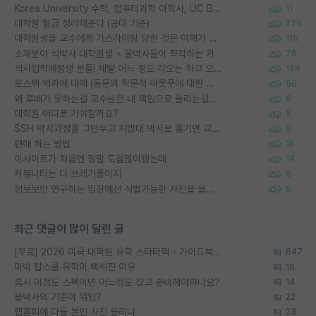
Korea University 수학, 컴퓨터과학 이학사, UC Berkeley 산업공학 대학원 공학박사가 되는 것은 쉽지 않겠죠?
11
대학원 월급 정리해준다 (공대 기준)
275
대학원생들 교수에게 가스라이팅 당한 것은 이해가 갑니다. 안타깝네요.
119
소재분야 석박사 대학원생 + 물박사들이 착각하는 거
76
석사입학예정생 분들! 제발 어느 정도 각오는 하고 오세요.
156
포스텍 억까에 대해 (동문의 학문적 아웃풋에 대한 반박)
50
왜 후배가 못하는걸 교수님은 내 책임으로 돌리는걸까요?
6
대학원 어디로 가야할까요?
5
SSH 박사과정을 그만두고 지방대 박사로 옮기면 교수의 꿈은 끝일까요?
9
편애 하는 방법
16
이사이트가 처음엔 정말 도움많이됐는데
14
커뮤니티는 다 쓰레기통이지
6
정보보안 연구하는 입장에선 식별가능한 사진을 올리는건 비추이긴함
6
최근 댓글이 많이 달린 글
[무료] 2026 미국 대학원 유학 스타터팩 - 가이드북 & 합격자 컨택메일 템플릿
647
미박 탑스쿨 유학이 빡세진 이유
19
혹시 이정도 스펙이면 어느정도 잡고 준비해야하나요?
14
물박사의 기준이 뭐임?
22
랩홈피에 다들 본인 사진 올리냐
23