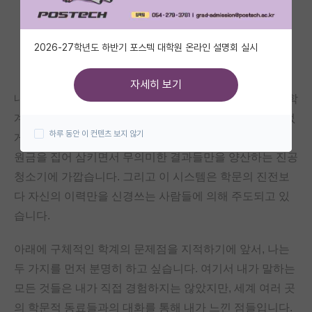
자유 게시판(아무개랩)
2026-27학년도 하반기 포스텍 대학원 온라인 설명회 실시
미국 유학 게시판
미국 대학원 합격 후기 게시판
자세히 보기
내가 박사과정을 그만두는 가장 큰 이유는, 더 이상 나는 학
대학원생 모집 게시판
계가 우리 사회에 긍정적인 효과를 주고 있다고 믿을 수 없
하루 동안 이 컨텐츠 보지 않기
게 되었기 때문입니다. 오늘날의 학계는 차라리 거대한 지
대학원 합격 후기 게시판
원금을 집어 삼키면서 무의미한 결과들만을 양산하는 진공
연구실(PI) 홍보 게시판
청소기에 가깝습니다. 그리고 이 시스템은 학문의 진전보
석박사 채용 정보 게시판
다 자신의 이력만을 신경쓰는 사람들에 의해 주도되고 있
습니다.
임용 정보 게시판
아래에 구체적인 학계의 문제점을 지적하기에 앞서, 나는
학부 인턴 게시판
두 가지를 먼저 분명히 하고 싶습니다. 여기서 내가 말하는
취업 게시판
모든 것들은 내가 직접 경험하지는 않았지만, 세계 여러 곳
임용 후기 게시판
의 학문적 동료들과의 대화를 통해 내가 느낀 점들입니다.