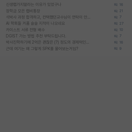
신생랩가지말라는 이유가 있었구나
16
장학금 모은 랩비통장
21
석박사 과정 합격하고, 컨택했던교수님이 연락이 안됩니다...
7
AI 학회들 거품 슬슬 지적이 나오네요
27
카이스트 서류 전형 배수
10
DGIST 가는 방법 추천 부탁드립니다.
7
박사진학하기에 2억은 괜찮은 (?) 정도의 경제력인가요
16
근데 여기는 왜 그렇게 SPK를 물어보는거임?
9