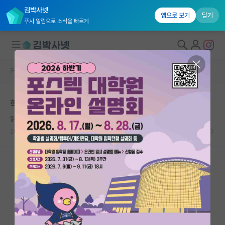
김박사넷
앱으로 보기
닫기
푸시 알림으로 소식을 빠르게
커뮤니티 홈
자유 게시판(아무개랩)
대학원생 모집
학계를 떠나는 한 박사과정 학생의 뜨거운 질타
국내대학원 정보
읽어보십니다
*
연구실&오픈랩
2018.10.04
8
12507
커뮤니티
커뮤니티 홈
전체글보기
베스트 게시판
IF 명예의전당