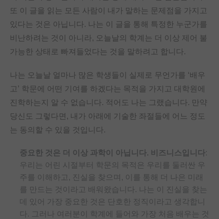
또 이 글을 읽는 모든 사람이 내가 말하는 문제점을 가지고
PI 전용 게시판
있다는 것은 아닙니다. 나는 이 글을 통해 특정한 누군가를
인문사회 계열 게시판
비난하려는 것이 아니라, 오늘날의 학계는 더 이상 제어 불
가능한 상태로 빠져들었다는 것을 말하려고 합니다.
특수/전문대학원 게시판
반도체/AI 게시판
나는 오늘날 얼마나 많은 학생들이 실제로 무언가를 ‘배우
고’ 학문에 어떤 기여를 하겠다는 목적을 가지고 대학원에
장학금/장학생 게시판
진학하는지 알 수 없습니다. 적어도 나는 그랬습니다. 만약
학술 정보 게시판
당신도 그렇다면, 내가 아래에 기술한 좌절들에 어느 정도
는 동의할 수 있을 것입니다.
홍보 게시판
커리어
중요한 것은 더 이상 과학이 아닙니다. 비즈니스입니다
:
우리는 어린 시절부터 학문의 목적은 우리를 둘러싼 우
유학교육
주를 이해하고, 진실을 찾으며, 이를 통해 더 나은 미래
를 만드는 것이라고 배워왔습니다. 나는 이 진실을 찾는
이벤트
데 있어 가장 중요한 것은 단호한 정직이라고 생각합니
반도체 아카데미
다. 그러나 여러분이 학계에 들어와 가장 처음 배우는 것