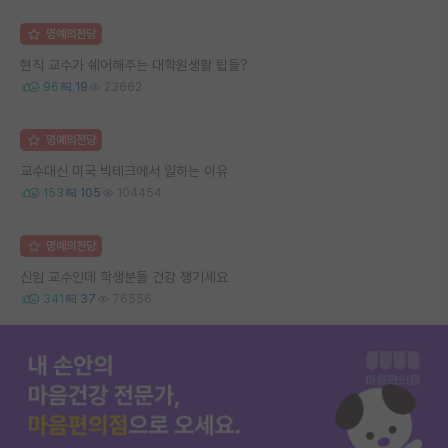
명예의전당
현직 교수가 쉐어해주는 대학원생활 팁들?
96
19
23662
명예의전당
교수대신 미국 빅테크에서 일하는 이유
153
105
104454
명예의전당
신임 교수인데 학생분들 건강 챙기세요
341
37
76556