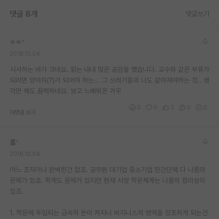
댓글 8개
댓글쓰기
ㅇㅇ
*
2018.10.04
시사하는 바가 크네요. 읽는 내내 많은 공감을 했습니다. 교수와 같은 부류가
되려면 양아치(?)가 되어야 하는... 그 쓰레기들과 나도 같아져야하는 것.. 생
각만 해도 끔찍하네요. 보고 느배워온 거우
0
0
3
0
0
대댓글 쓰기
흠
*
2018.10.04
어느 조직이나 완벽한건 없죠. 공무원 대기업 중소기업 민간단체 다 나름의
문제가 있죠. 학계도 문제가 있지만 현재 서양 학문체계는 나름의 합리성이
있죠.
1. 학문에 투입되는 급속히 돈이 커지니 비지니스적 영역을 강조하게 되는건