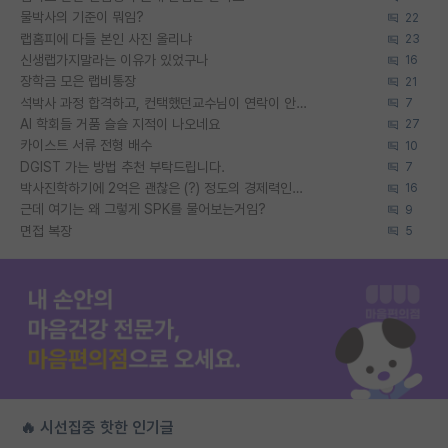
물박사의 기준이 뭐임?
22
랩홈피에 다들 본인 사진 올리냐
23
신생랩가지말라는 이유가 있었구나
16
장학금 모은 랩비통장
21
석박사 과정 합격하고, 컨택했던교수님이 연락이 안됩니다...
7
AI 학회들 거품 슬슬 지적이 나오네요
27
카이스트 서류 전형 배수
10
DGIST 가는 방법 추천 부탁드립니다.
7
박사진학하기에 2억은 괜찮은 (?) 정도의 경제력인가요
16
근데 여기는 왜 그렇게 SPK를 물어보는거임?
9
면접 복장
5
🔥 시선집중 핫한 인기글