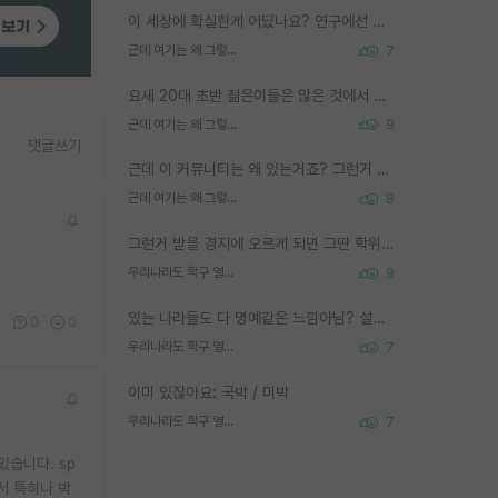
이 세상에 확실한게 어딨나요? 연구에선 특히 더 그런데 그럼 본인 연구가 결과가 나와서 탑저널 실린다는 확실함이 없으면 연구도 안하실건가요?
근데 여기는 왜 그렇게 SPK를 물어보는거임?
7
요새 20대 초반 젊은이들은 많은 것에서 가성비를 따지더라고요. 내가 이 정도 인풋을 넣었을 때 그만큼 아웃풋이 나올 것인가? 사실 아웃풋이 인풋 대비 리니어하게 나오지 않는 영역을 시도하기 싫어한다는 느낌입니다.
근데 여기는 왜 그렇게 SPK를 물어보는거임?
9
댓글쓰기
근데 이 커뮤니티는 왜 있는거죠? 그런거 쉽게 물어볼수있어서 있는거 아닌가요? 그렇게 보기 싫으면 커뮤니티도 하지마시지 그러면
근데 여기는 왜 그렇게 SPK를 물어보는거임?
8
그런거 받을 경지에 오르게 되면 그딴 학위명이 필요없음
우리나라도 학구 열풍보면 Higher Doctorate 학위가 필요하다고 봅니다.
9
있는 나라들도 다 명예같은 느낌아님? 설마 박사끼리 등급나눠서 학위수여하자 같은 헛소리는 아니지? ㅋㅋ
0
0
0
우리나라도 학구 열풍보면 Higher Doctorate 학위가 필요하다고 봅니다.
7
이미 있잖아요: 국박 / 미박
우리나라도 학구 열풍보면 Higher Doctorate 학위가 필요하다고 봅니다.
7
습니다. sp
서 특히나 박