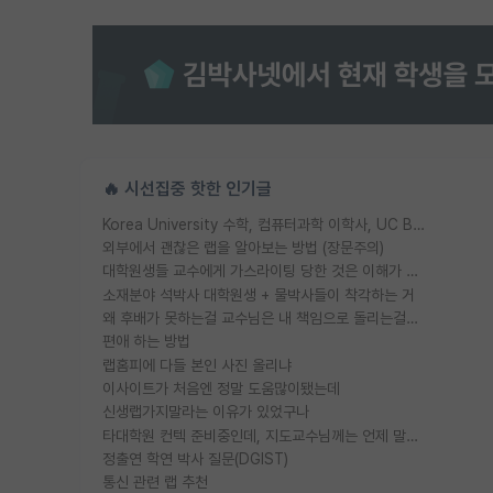
🔥 시선집중 핫한 인기글
Korea University 수학, 컴퓨터과학 이학사, UC Berkeley 산업공학 대학원 공학박사가 되는 것은 쉽지 않겠죠?
외부에서 괜찮은 랩을 알아보는 방법 (장문주의)
대학원생들 교수에게 가스라이팅 당한 것은 이해가 갑니다. 안타깝네요.
소재분야 석박사 대학원생 + 물박사들이 착각하는 거
왜 후배가 못하는걸 교수님은 내 책임으로 돌리는걸까요?
편애 하는 방법
랩홈피에 다들 본인 사진 올리냐
이사이트가 처음엔 정말 도움많이됐는데
신생랩가지말라는 이유가 있었구나
타대학원 컨텍 준비중인데, 지도교수님께는 언제 말씀드려야 할까요?
정출연 학연 박사 질문(DGIST)
통신 관련 랩 추천