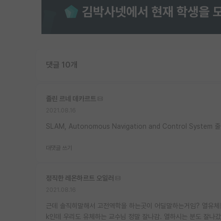
댓글 10개
졸린 르네 데카르트
2021.08.16
SLAM, Autonomous Navigation and Control Syst
대댓글 쓰기
정직한 레온하르트 오일러
2021.08.16
근데 솔직히말해서 고전역학을 하는곳이 어딜말하는거임? 열유체
k인데 우리도 유체하는 교수님 정말 잘나감. 열하시는 분도 잘나갔