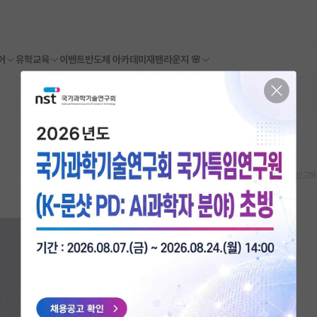
어
유학교육
이벤트
반도체 아카데미
재팬라운지 🌸
스크랩
신고하