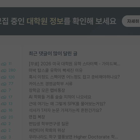
최근 댓글이 많이 달린 글
[무료] 2026 미국 대학원 유학 스타터팩 - 가이드북 & 합격자 컨택메일 템플릿
11
미박 탑스쿨 유학이 빡세진 이유
280
혹시 이정도 스펙이면 어느정도 잡고 준비해야하나요?
120
카이스트 경영공학부 서류
77
장학금 모은 랩비통장
7
AI 학회들 거품 슬슬 지적이 나오네요
17
근데 여기는 왜 그렇게 SPK를 물어보는거임?
13
석사가 1저자 논문 가져가는게 흔한건가요?
16
면접 복장
20
편입생 학부연구생 질문
2
세컨티어 학회의 위상
2
우리나라도 학구 열풍보면 Higher Doctorate 학위가 필요하다고 봅니다.
3