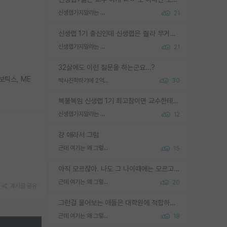
신생랩가지말라는 이유가 있었구나
21
신생랩 1기 출신인데 신생랩은 줠라 무거운 바벨 같은거임. 들면 대박인데 못들면 깔려 죽음. 아무도 알려주지 않는 환경에서 자생해야하지만, 일단 살아남았다면 그 어떤 사람보다 악착같고 생존력 높은 사람으로 거듭날 수 있음
신생랩가지말라는 이유가 있었구나
21
32살에도 이런 질문을 하는군요...?
보틱스, ME
박사진학하기에 2억은 괜찮은 (?) 정도의 경제력인가요
30
복불복임 신생랩 1기 최고참이면 교수한테 직접 지도받는 시간이 매우 많음 제대로 된 교수라면 말이지 그게 아니라면 그냥 넌 해방 불가능한 노예 1호에 감점쓰레기통이 되는거고
신생랩가지말라는 이유가 있었구나
12
걍 애라서 그럼
근데 여기는 왜 그렇게 SPK를 물어보는거임?
15
아직 모르잖아. 나도 그 나이때에는 모르고 평가 받고 안심하고 싶었어.
근데 여기는 왜 그렇게 SPK를 물어보는거임?
20
게시글 공유
그런걸 물어보는 애들은 대학원에 적합하지 않다
근데 여기는 왜 그렇게 SPK를 물어보는거임?
18