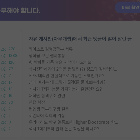
자유 게시판(아무개랩)에서 최근 댓글이 많이 달린 글
카이스트 경영공학부 서류
278
장학금 모은 랩비통장
1388
AI 학회들 거품 슬슬 지적이 나오네요
120
박사진학하기에 2억은 괜찮은 (?) 정도의 경제력인가요
77
SPK 대학원 현실적으로 가능한 스펙인가요?
7
근데 여기는 왜 그렇게 SPK를 물어보는거임?
17
석사가 1저자 논문 가져가는게 흔한건가요?
13
대학원 합격구조 관련
16
면접 복장
20
편입생 학부연구생 질문
2
세컨티어 학회의 위상
2
우리나라도 학구 열풍보면 Higher Doctorate 학위가 필요하다고 봅니다.
3
석사 1학기부터 원래 논문 작성을 하나요?
2