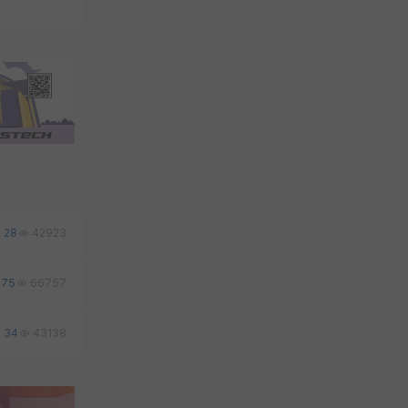
28
42923
75
66757
34
43138