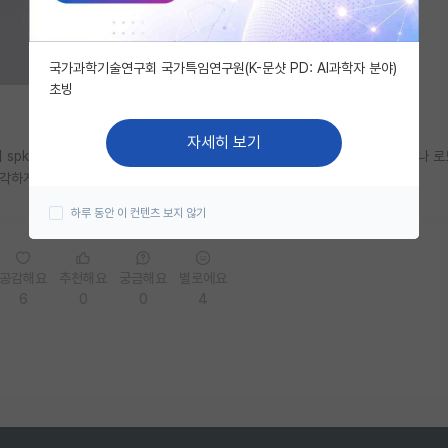
국가과학기술연구회 국가특임연구원(K-문샷 PD: AI과학자 분야)
초빙
자세히 보기
리 spk라도 고전역학하고 이런데는 들어가지마라. 최근에 유행하는 자율주행이나 로
심각하게 고민해보고 결정하길.
하루 동안 이 컨텐츠 보지 않기
공감해요
추천해요
궁금해요
별로에요
6
0
0
4