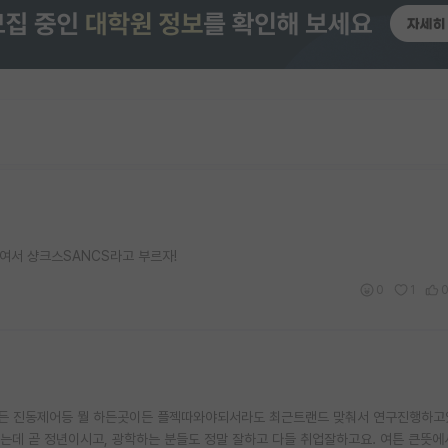
em 줄여서 샹크스SANCS라고 부르자!
0
1
든 진동제어등 뭘 하든곳이든 플젝따와야되서라도 최근트랜드 맞춰서 연구진행하고있
는데 곧 정년이시고, 광학하는 분들도 정말 잘하고 다들 취업잘하고요. 여튼 큰뜻에