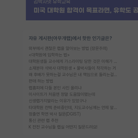
자유 게시판(아무개랩)에서 핫한 인기글은?
외부에서 괜찮은 랩을 알아보는 방법 (장문주의)
<대학원에 입학하는 법>
대학원생들 교수에게 가스라이팅 당한 것은 이해가 갑니다. 안타깝네요.
소재분야 석박사 대학원생 + 물박사들이 착각하는 거
왜 후배가 못하는걸 교수님은 내 책임으로 돌리는걸까요?
편애 하는 방법
랩홈피에 다들 본인 사진 올리냐
이사이트가 처음엔 정말 도움많이됐는데
신생랩가지말라는 이유가 있었구나
타대학원 컨텍 준비중인데, 지도교수님께는 언제 말씀드려야 할까요?
정출연 학연 박사 질문(DGIST)
통신 관련 랩 추천
K 전전 교수님들 랩실 어떤지 질문드려요!