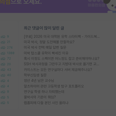
최근 댓글이 많이 달린 글
[무료] 2026 미국 대학원 유학 스타터팩 - 가이드북 & 합격자 컨택메일 템플릿
9
미국 박사, 정말 도전해볼 만할까요?
21
미국 박사 컨택 메일 답변 질문
274
미박 탑스쿨 유학이 빡세진 이유
1388
혹시 이정도 스펙이면 어느정도 잡고 준비해야하나요?
72
SSH 박사과정을 그만두고 지방대 박사로 옮기면 교수의 꿈은 끝일까요?
20
카이스트는 모든 연구실마다 서버 제공해주나요?
43
학부신입생 질문
40
정년 4년 남은 교수님
4
알츠하이머 관련 고등학생 탐구 포트폴리오
4
연구실 학생 하나 자퇴했는데
9
물박사의 기준이 뭐임?
5
랩홈피에 다들 본인 사진 올리냐
5