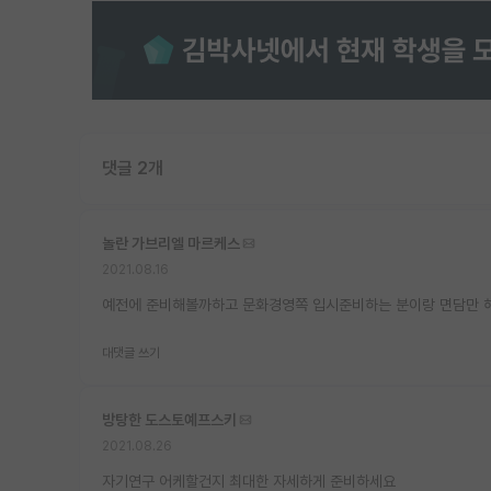
댓글 2개
놀란 가브리엘 마르케스
2021.08.16
예전에 준비해볼까하고 문화경영쪽 입시준비하는 분이랑 면담만 해본
대댓글 쓰기
방탕한 도스토예프스키
2021.08.26
자기연구 어케할건지 최대한 자세하게 준비하세요