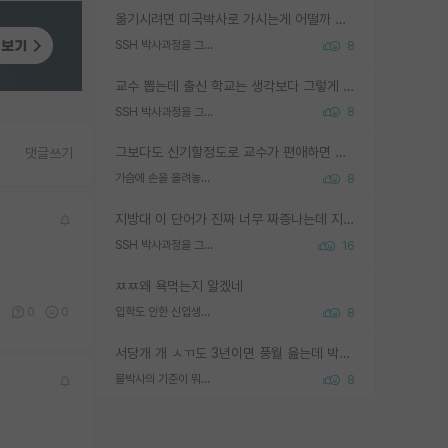
옮기시려면 미국박사로 가시는게 어떨까 싶네요. 교수가 꿈이면 미국박사 하고 미국교수 까지 같이 노리시는게 기회가 많지 않을까요?
SSH 박사과정을 그만두고 지방대 박사로 옮기면 교수의 꿈은 끝일까요?
8
교수 뽑는데 출신 학교는 생각보다 그렇게 안 봄. 앞으로는 더 안 보게 될거임. 박사는 어디서 진행해도 됨. 단, 제대로 쌓고 좋은 실적 만들 수 있다면. 그런데 지방대는 그럴 가능성이 지극히 낮음. 나만 열심히 잘 하면 된다? 인간은 주변 환경에 지배되는 나약한 존재임. 주변의 지방대 대학원생과 섞이고 지방 특유의 여유로움 또는 나쁘게 얘기해서 나태함에 젖어 살다보면 교수의 꿈 자체를 잊어버리게 될 가능성도 있음. 주변 환경이 70~80%임.
SSH 박사과정을 그만두고 지방대 박사로 옮기면 교수의 꿈은 끝일까요?
8
그보다도 신기할정도로 교수가 편애하면 그사람만 논문이 되더라구요 내용이 다른 사람보다 허접해도요
댓글쓰기
가슴에 손을 올려놓고 싫어하는 사람 불공정하게 리뷰
8
지방대 이 단어가 진짜 너무 짜증나는데 지방대면 다 그냥 쓰레기인가요? 무슨 말 같지도 않은 댓글들이 있는건지??? 지방에도 충분히 좋은 대학 많고 충분히 잘하는 교수님들 많습니다 포항공대 4개 IST 대표 지거국들 여기 모두 다 지방에 있고 여기 출신들 중에 교수하는 분들 적지 않습니다 지거국 출신이 무슨 교수를 하냐?라고 생각할 사람들 많은데 상위 대표 지거국에 아웃라이어들 많습니다 결국 개인의 연구역량과 실적이 중요합니다 이 역량을 펼치는데 있어서 지도교수와의 합도 중요합니다. 그리고 경력이 필요하면 해외포닥까지 다녀오세요
SSH 박사과정을 그만두고 지방대 박사로 옮기면 교수의 꿈은 끝일까요?
16
ㅉㅉ왜 욕먹는지 알겠네
0
0
0
입학도 안한 신입생이 원래 관심을 받나요
8
서당개 개 ㅅㄲ도 3년이면 풍월 읊는데 박사 5년 이상 대리고 있으면서 물된건 교수 탓 맞는ㄱ게 거기가 서당이 아니란 소리임
물박사의 기준이 뭐임?
8