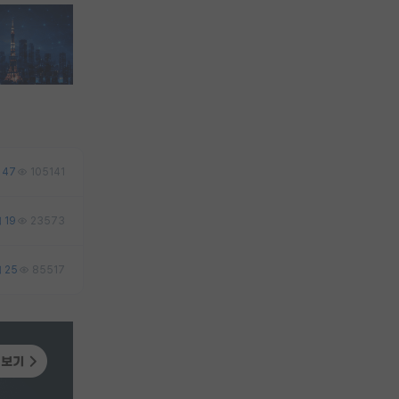
47
105141
19
23573
25
85517