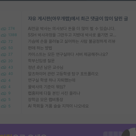
자유 게시판(아무개랩)에서 최근 댓글이 많이 달린 글
AI전공 박사는 의사보다 돈을 더 많이 벌 수 있습니다.
274
SSH 박사과정을 그만두고 지방대 박사로 옮기면 교수의 꿈은 끝일까요?
1388
가슴에 손을 올려놓고 싫어하는 사람 불공정하게 리뷰
72
편애 하는 방법
50
카이스트는 모든 연구실마다 서버 제공해주나요?
27
학부신입생 질문
20
정년 4년 남은 교수님
43
알츠하이머 관련 고등학생 탐구 포트폴리오
40
연구실 학생 하나 자퇴했는데
4
물박사의 기준이 뭐임?
4
랩홈피에 다들 본인 사진 올리냐
9
장학금 모은 랩비통장
5
AI 학회들 거품 슬슬 지적이 나오네요
5