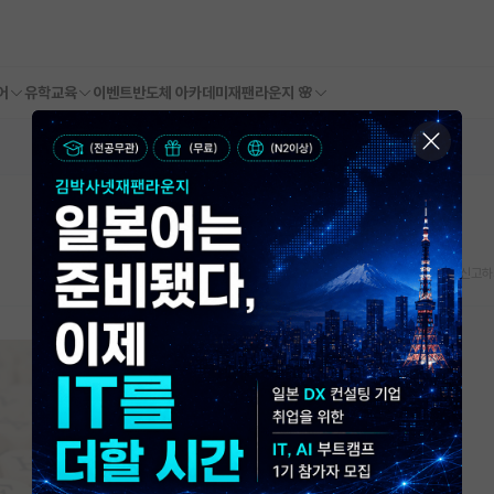
어
유학교육
이벤트
반도체 아카데미
재팬라운지 🌸
스크랩
신고하