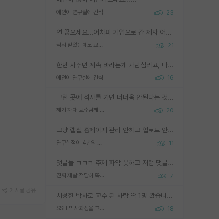
애인이 연구실에 간식
23
연 끊으세요...어차피 기업으로 간 제자 어떻게 못합니다. 기업에서는 교수들 사기꾼으로 보는 시선도 강하고, 앞에서나 교수님하고 떠받들어주지 많이 무시합니다. 영향력도 0에 수렴합니다. 그리고 생각해보십시오. 석사로 기업간 제자가 무슨 힘이 있다고 과제를 달라고 합니까? 말만 교수지 무능력자라고 생각합니다. 세금이 아깝습니다.
석사 받았는데도 교수랑 연락한다.
21
한번 사주면 계속 바라는게 사람심리고, 나중에 안사주면 말이 나옵니다. 그리고 작성자분 커플이 한번 그런 행동을 하면, 선례로 남아 이상하게도 문화로 자리잡을수도 있습니다. 애꿎은 다른 학생들은 생각도 안했는데, 간식을 사가야하는 피해를 볼 수 있습니다. 다 경험에서 우러나온 댓글입니다... 제발 이상한 선례를 만들지 마세요.
애인이 연구실에 간식
16
그런 곳에 석사를 가면 더더욱 안된다는 것을 깨달으시면 된겁니다!
제가 자대 교수님께 무례하게 행동한 걸까요?
20
그냥 랩실 홈페이지 관리 안하고 업로드 안한거 아님?
연구실적이 4년의 공백이 있는거 어떻게 생각하냐
11
댓글들 ㅋㅋㅋ 주제 파악 못하고 저런 댓글들을 쓰네. 조직에 인간이 얼마나 중요한데 걱정될 수도 있지 ㅋㅋ 본인들은 퍽이나 잘하나봐 ? 현실은 남들한테 욕 안 먹는 1인분만 하는 것도 힘들텐데 ?
진짜 제발 적당히 똑똑한 박사과정이라도 위에 있었으면..
7
게시글 공유
서성한 박사로 교수 된 사람 딱 1명 봤습니다. 근데 지방대 박사로 교수된 거는 기적이 일어나야되요. 서성한 학부부터여도 빡센게 교수임용일텐데 지방대박사로 무슨 교수가 되나요...... 중소기업/중견기업 팀장급/연구소장급이나 될거 같네요.
SSH 박사과정을 그만두고 지방대 박사로 옮기면 교수의 꿈은 끝일까요?
18