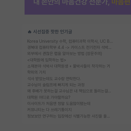
🔥 시선집중 핫한 인기글
Korea University 수학, 컴퓨터과학 이학사, UC Berkeley 산업공학 대학원 공학박사가 되는 것은 쉽지 않겠죠?
경북대 컴퓨터학부 4.4 -> 카이스트 전기전자 석박사통합과정 합격
외부에서 괜찮은 랩을 알아보는 방법 (장문주의)
<대학원에 입학하는 법>
소재분야 석박사 대학원생 + 물박사들이 착각하는 거
학위의 가치
석사 받았는데도 교수랑 연락한다.
교수님이 슬럼프에 빠지게 되는 과정
왜 후배가 못하는걸 교수님은 내 책임으로 돌리는걸까요?
대학원 어디로 가야할까요?
이사이트가 처음엔 정말 도움많이됐는데
커뮤니티는 다 쓰레기통이지
정보보안 연구하는 입장에선 식별가능한 사진을 올리는건 비추이긴함