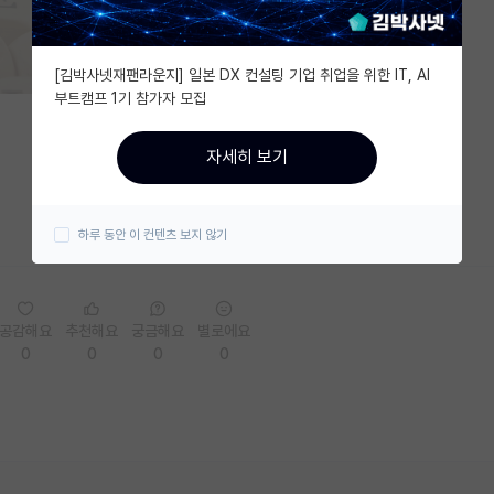
[김박사넷재팬라운지] 일본 DX 컨설팅 기업 취업을 위한 IT, AI
부트캠프 1기 참가자 모집
자세히 보기
하루 동안 이 컨텐츠 보지 않기
공감해요
추천해요
궁금해요
별로에요
0
0
0
0