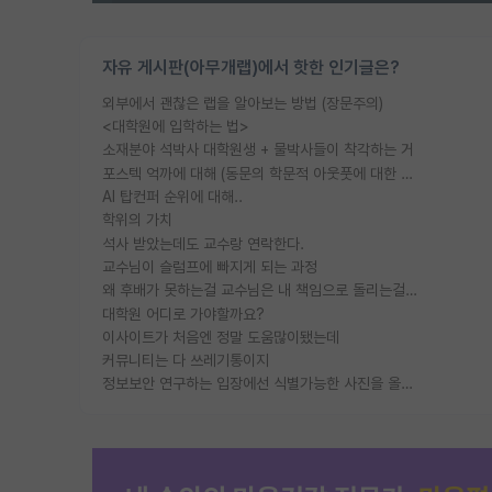
자유 게시판(아무개랩)에서 핫한 인기글은?
외부에서 괜찮은 랩을 알아보는 방법 (장문주의)
<대학원에 입학하는 법>
소재분야 석박사 대학원생 + 물박사들이 착각하는 거
포스텍 억까에 대해 (동문의 학문적 아웃풋에 대한 반박)
AI 탑컨퍼 순위에 대해..
학위의 가치
석사 받았는데도 교수랑 연락한다.
교수님이 슬럼프에 빠지게 되는 과정
왜 후배가 못하는걸 교수님은 내 책임으로 돌리는걸까요?
대학원 어디로 가야할까요?
이사이트가 처음엔 정말 도움많이됐는데
커뮤니티는 다 쓰레기통이지
정보보안 연구하는 입장에선 식별가능한 사진을 올리는건 비추이긴함