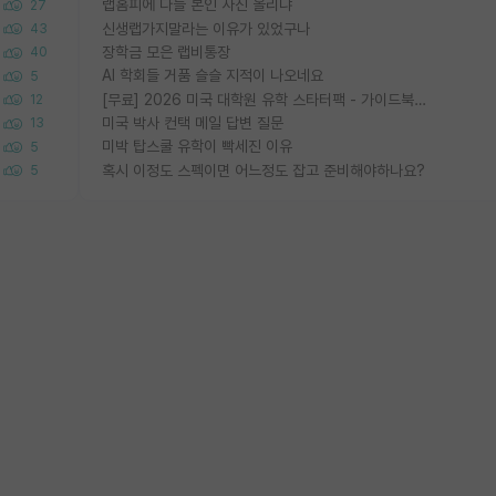
랩홈피에 다들 본인 사진 올리냐
27
신생랩가지말라는 이유가 있었구나
43
장학금 모은 랩비통장
40
AI 학회들 거품 슬슬 지적이 나오네요
5
[무료] 2026 미국 대학원 유학 스타터팩 - 가이드북 & 합격자 컨택메일 템플릿
12
미국 박사 컨택 메일 답변 질문
13
미박 탑스쿨 유학이 빡세진 이유
5
혹시 이정도 스펙이면 어느정도 잡고 준비해야하나요?
5