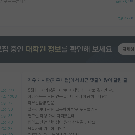
 꿈꾸는 분들에게)
404
342
자유 게시판(아무개랩)에서 최근 댓글이 많이 달린 글
SSH 박사과정을 그만두고 지방대 박사로 옮기면 교수의 꿈은 끝일까요?
274
카이스트는 모든 연구실마다 서버 제공해주나요?
1388
학부신입생 질문
72
알츠하이머 관련 고등학생 탐구 포트폴리오
50
연구실 학생 하나 자퇴했는데
27
입학도 안한 신입생이 원래 관심을 받나요
43
물박사의 기준이 뭐임?
28
랩홈피에 다들 본인 사진 올리냐