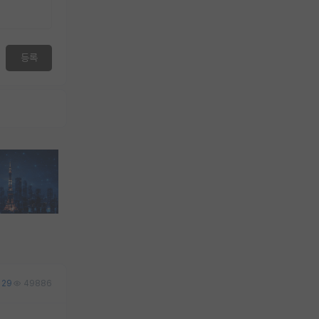
등록
29
49886