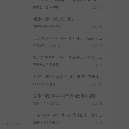
미박 탑스쿨 유학이 빡세진 이유
7
애인이 많이 어린가보네요......
애인이 연구실에 간식
24
그냥 랩실 홈페이지 관리 안하고 업로드 안한거 아님?
연구실적이 4년의 공백이 있는거 어떻게 생각하냐
12
댓글들 ㅋㅋㅋ 주제 파악 못하고 저런 댓글들을 쓰네. 조직에 인간이 얼마나 중요한데 걱정될 수도 있지 ㅋㅋ 본인들은 퍽이나 잘하나봐 ? 현실은 남들한테 욕 안 먹는 1인분만 하는 것도 힘들텐데 ?
진짜 제발 적당히 똑똑한 박사과정이라도 위에 있었으면..
7
서성한 박사로 교수 된 사람 딱 1명 봤습니다. 근데 지방대 박사로 교수된 거는 기적이 일어나야되요. 서성한 학부부터여도 빡센게 교수임용일텐데 지방대박사로 무슨 교수가 되나요...... 중소기업/중견기업 팀장급/연구소장급이나 될거 같네요.
SSH 박사과정을 그만두고 지방대 박사로 옮기면 교수의 꿈은 끝일까요?
20
옮기시려면 미국박사로 가시는게 어떨까 싶네요. 교수가 꿈이면 미국박사 하고 미국교수 까지 같이 노리시는게 기회가 많지 않을까요?
SSH 박사과정을 그만두고 지방대 박사로 옮기면 교수의 꿈은 끝일까요?
9
교수 뽑는데 출신 학교는 생각보다 그렇게 안 봄. 앞으로는 더 안 보게 될거임. 박사는 어디서 진행해도 됨. 단, 제대로 쌓고 좋은 실적 만들 수 있다면. 그런데 지방대는 그럴 가능성이 지극히 낮음. 나만 열심히 잘 하면 된다? 인간은 주변 환경에 지배되는 나약한 존재임. 주변의 지방대 대학원생과 섞이고 지방 특유의 여유로움 또는 나쁘게 얘기해서 나태함에 젖어 살다보면 교수의 꿈 자체를 잊어버리게 될 가능성도 있음. 주변 환경이 70~80%임.
SSH 박사과정을 그만두고 지방대 박사로 옮기면 교수의 꿈은 끝일까요?
8
게시글 공유