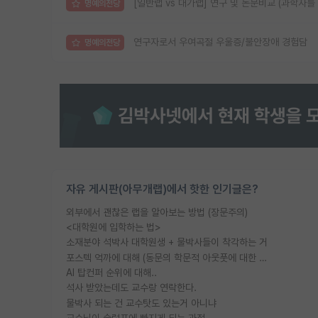
[일반랩 vs 대가랩] 연구 및 논문비교 (과학자를
명예의전당
연구자로서 우여곡절 우울증/불안장애 경험담
명예의전당
자유 게시판(아무개랩)에서 핫한 인기글은?
외부에서 괜찮은 랩을 알아보는 방법 (장문주의)
<대학원에 입학하는 법>
소재분야 석박사 대학원생 + 물박사들이 착각하는 거
포스텍 억까에 대해 (동문의 학문적 아웃풋에 대한 반박)
AI 탑컨퍼 순위에 대해..
석사 받았는데도 교수랑 연락한다.
물박사 되는 건 교수탓도 있는거 아니냐
교수님이 슬럼프에 빠지게 되는 과정