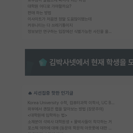
대학원 어디로 가야할까요?
편애 하는 방법
이사이트가 처음엔 정말 도움많이됐는데
커뮤니티는 다 쓰레기통이지
정보보안 연구하는 입장에선 식별가능한 사진을 올리는건 비추이긴함
🔥 시선집중 핫한 인기글
Korea University 수학, 컴퓨터과학 이학사, UC Berkeley 산업공학 대학원 공학박사가 되는 것은 쉽지 않겠죠?
외부에서 괜찮은 랩을 알아보는 방법 (장문주의)
<대학원에 입학하는 법>
소재분야 석박사 대학원생 + 물박사들이 착각하는 거
포스텍 억까에 대해 (동문의 학문적 아웃풋에 대한 반박)