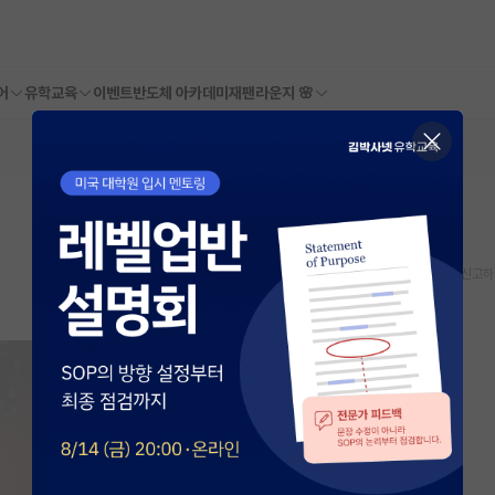
어
유학교육
이벤트
반도체 아카데미
재팬라운지 🌸
스크랩
신고하