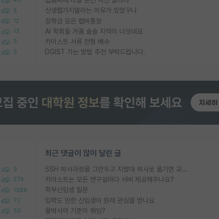
40
신생랩가지말라는 이유가 있었구나
5
장학금 모은 랩비통장
12
AI 학회들 거품 슬슬 지적이 나오네요
13
카이스트 서류 전형 배수
5
DGIST 가는 방법 추천 부탁드립니다.
5
최근 댓글이 많이 달린 글
SSH 박사과정을 그만두고 지방대 박사로 옮기면 교수의 꿈은 끝일까요?
9
카이스트는 모든 연구실마다 서버 제공해주나요?
274
학부신입생 질문
1388
입학도 안한 신입생이 원래 관심을 받나요
72
물박사의 기준이 뭐임?
50