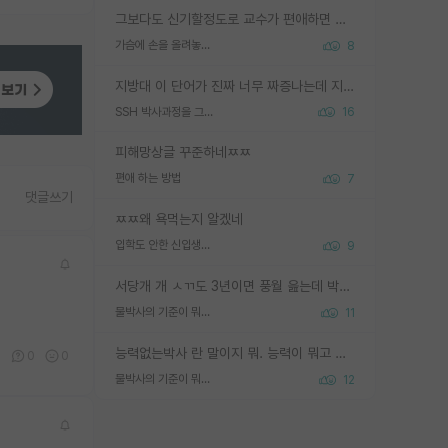
그보다도 신기할정도로 교수가 편애하면 그사람만 논문이 되더라구요 내용이 다른 사람보다 허접해도요
가슴에 손을 올려놓고 싫어하는 사람 불공정하게 리뷰
8
지방대 이 단어가 진짜 너무 짜증나는데 지방대면 다 그냥 쓰레기인가요? 무슨 말 같지도 않은 댓글들이 있는건지??? 지방에도 충분히 좋은 대학 많고 충분히 잘하는 교수님들 많습니다 포항공대 4개 IST 대표 지거국들 여기 모두 다 지방에 있고 여기 출신들 중에 교수하는 분들 적지 않습니다 지거국 출신이 무슨 교수를 하냐?라고 생각할 사람들 많은데 상위 대표 지거국에 아웃라이어들 많습니다 결국 개인의 연구역량과 실적이 중요합니다 이 역량을 펼치는데 있어서 지도교수와의 합도 중요합니다. 그리고 경력이 필요하면 해외포닥까지 다녀오세요
SSH 박사과정을 그만두고 지방대 박사로 옮기면 교수의 꿈은 끝일까요?
16
피해망상글 꾸준하네ㅉㅉ
편애 하는 방법
7
댓글쓰기
ㅉㅉ왜 욕먹는지 알겠네
입학도 안한 신입생이 원래 관심을 받나요
9
서당개 개 ㅅㄲ도 3년이면 풍월 읊는데 박사 5년 이상 대리고 있으면서 물된건 교수 탓 맞는ㄱ게 거기가 서당이 아니란 소리임
물박사의 기준이 뭐임?
11
능력없는박사 란 말이지 뭐. 능력이 뭐고 능력이 있다는게 뭔지는 사람마다 기준이 다르니까 얘기해봐야 서로 자기 기준만 얘기해서 논쟁이 끝이 안나고. 주위에서 능력있고 야심있는 신입생이 교수가 유의미한 피드백을 아예 안주면서 제대로된 과제에 참여해볼 기회도 제공하지 않고 잡일 뺑뺑이만 돌려서 맨날 단순작업만 하면서 밤새다가 눈빛이 점점 죽어가는걸 본 사람은 물박사는 교수탓이라고 하고, 교수는 이것저것 알려도 주고 기회도 주고 사수 동기 붙여주면서 어떻게든 끌고가려고 하는데 본인이 매일 뺀질거리면서 출근 하는둥마는둥 하다가 기껏 와서도 폰이나 쳐다보다가 실험 망치고 저녁약속있어서 먼저 가볼게요~ 하는걸 본 사람은 물박사는 본인탓이라고 함.
0
0
0
물박사의 기준이 뭐임?
12