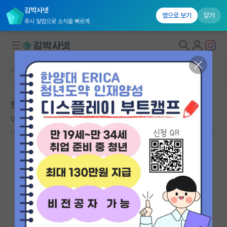
김박사넷
앱으로 보기
닫기
푸시 알림으로 소식을 빠르게
커뮤니티 홈
자유 게시판(아무개랩)
대학원생 모집
현대 모비스 산학장학생 지원
국내대학원 정보
무심한 라이프니츠
연구실&오픈랩
2021.08.08
7
7707
커뮤니티
커뮤니티 홈
전체글보기
베스트 게시판
IF 명예의전당