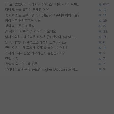
[무료] 2026 미국 대학원 유학 스타터팩 - 가이드북 & 합격자 컨택메일 템플릿
652
미박 탑스쿨 유학이 빡세진 이유
19
혹시 이정도 스펙이면 어느정도 잡고 준비해야하나요?
14
카이스트 경영공학부 서류
29
장학금 모은 랩비통장
21
AI 학회들 거품 슬슬 지적이 나오네요
33
박사진학하기에 2억은 괜찮은 (?) 정도의 경제력인가요
16
SPK 대학원 현실적으로 가능한 스펙인가요?
6
근데 여기는 왜 그렇게 SPK를 물어보는거임?
18
석사가 1저자 논문 가져가는게 흔한건가요?
5
면접 복장
7
편입생 학부연구생 질문
7
우리나라도 학구 열풍보면 Higher Doctorate 학위가 필요하다고 봅니다.
9