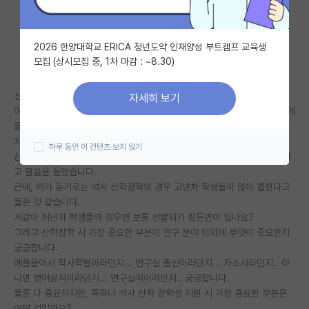
자유 게시판(아무개랩)
2026 한양대학교 ERICA 청년도약 인재양성 부트캠프 교육생
미국 유학 게시판
모집 (상시모집 중, 1차 마감 : ~8.30)
미국 대학원 합격 후기 게시판
선배님들 안녕하십니까.
자세히 보기
대학원생 모집 게시판
이번에 현대 모비스 산학장학생 공고를 보고 관심있어서 궁금해서 질문 몇개
를 남깁니다.
대학원 합격 후기 게시판
저는 다음학기 석사과정으로 입학예정 입니다.
하루 동안 이 컨텐츠 보지 않기
산학장학 담당자한테 물어보니, 저의 경우엔 석사 1학기차로 지원 가능하다
연구실(PI) 홍보 게시판
고 말씀을 들었습니다.
근데, 제가 듣기로는 석사 산학장학의 경우 고년차 학생들이 많이 뽑힌다고
석박사 채용 정보 게시판
들은 것 같습니다.
저같이 저년차 학생들의 경우엔 보통 선발되기 힘든면이 있나요?
임용 정보 게시판
그리고 산학장학 시 가장 중요한 부분이 연구 분야 이외에 무엇이 중요한지
학부 인턴 게시판
궁금합니다.
예를들어서 학사학벌이라던지... 연구실 출신이라던지... 자소서라던지.. 아
취업 게시판
니면 영어성적이라던지... 연구실적이라던지.. 궁금합니다.
물론 다 중요하지만, 특히나 석사 산학 장학생 지원 시 가장 중요한 부분은
임용 후기 게시판
어떤 것일까요?