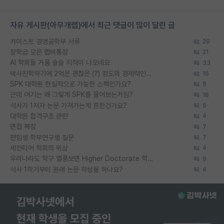
자유 게시판(아무개랩)에서 최근 댓글이 많이 달린 글
카이스트 경영공학부 서류
29
장학금 모은 랩비통장
21
AI 학회들 거품 슬슬 지적이 나오네요
33
박사진학하기에 2억은 괜찮은 (?) 정도의 경제력인가요
16
SPK 대학원 현실적으로 가능한 스펙인가요?
6
근데 여기는 왜 그렇게 SPK를 물어보는거임?
18
석사가 1저자 논문 가져가는게 흔한건가요?
5
대학원 합격구조 관련
4
면접 복장
7
편입생 학부연구생 질문
7
세컨티어 학회의 위상
4
우리나라도 학구 열풍보면 Higher Doctorate 학위가 필요하다고 봅니다.
9
석사 1학기부터 원래 논문 작성을 하나요?
4