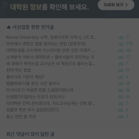
🔥 시선집중 핫한 인기글
Korea University 수학, 컴퓨터과학 이학사, UC Berkeley 산업공학 대학원 공학박사가 되는 것은 쉽지 않겠죠?
11
외부에서 괜찮은 랩을 알아보는 방법 (장문주의)
278
대학원생들 교수에게 가스라이팅 당한 것은 이해가 갑니다. 안타깝네요.
120
소재분야 석박사 대학원생 + 물박사들이 착각하는 거
77
왜 후배가 못하는걸 교수님은 내 책임으로 돌리는걸까요?
7
편애 하는 방법
17
물박사의 기준이 뭐임?
9
랩홈피에 다들 본인 사진 올리냐
13
이사이트가 처음엔 정말 도움많이됐는데
16
신생랩가지말라는 이유가 있었구나
19
타대학원 컨텍 준비중인데, 지도교수님께는 언제 말씀드려야 할까요?
2
정출연 학연 박사 질문(DGIST)
2
통신 관련 랩 추천
3
최근 댓글이 많이 달린 글