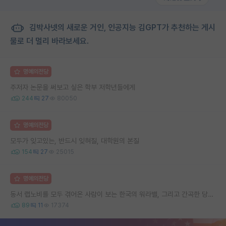
김박사넷의 새로운 거인, 인공지능 김GPT가 추천하는 게시
물로 더 멀리 바라보세요.
명예의전당
주저자 논문을 써보고 싶은 학부 저학년들에게
244
27
80050
명예의전당
모두가 잊고있는, 반드시 잊혀질, 대학원의 본질
154
27
25015
명예의전당
동서 랩노비를 모두 겪어온 사람이 보는 한국의 워라밸, 그리고 간곡한 당부의 말씀
89
11
17374