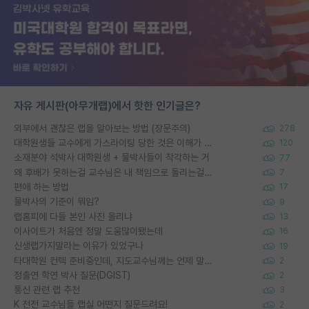
자유 게시판(아무개랩)에서 핫한 인기글은?
외부에서 괜찮은 랩을 알아보는 방법 (장문주의)
278
대학원생들 교수에게 가스라이팅 당한 것은 이해가 갑니다. 안타깝네요.
120
소재분야 석박사 대학원생 + 물박사들이 착각하는 거
77
왜 후배가 못하는걸 교수님은 내 책임으로 돌리는걸까요?
7
편애 하는 방법
17
물박사의 기준이 뭐임?
9
랩홈피에 다들 본인 사진 올리냐
13
이사이트가 처음엔 정말 도움많이됐는데
16
신생랩가지말라는 이유가 있었구나
19
타대학원 컨텍 준비중인데, 지도교수님께는 언제 말씀드려야 할까요?
2
정출연 학연 박사 질문(DGIST)
2
통신 관련 랩 추천
3
K 전전 교수님들 랩실 어떤지 질문드려요!
2