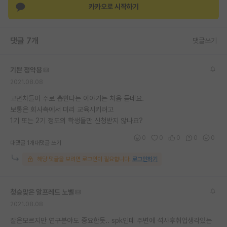
카카오로 시작하기
재팬라운지 🌸
댓글 7개
댓글쓰기
기쁜 정약용
2021.08.08
고년차들이 주로 뽑힌다는 이야기는 처음 듣네요.
보통은 회사측에서 미리 교육시키려고
1기 또는 2기 정도의 학생들만 신청받지 않나요?
0
0
0
0
0
대댓글 1개
대댓글 쓰기
해당 댓글을 보려면 로그인이 필요합니다.
로그인하기
청승맞은 알프레드 노벨
2021.08.08
잘은모르지만 연구분야도 중요한듯.. spk인데 주변에 석사후취업생각있는