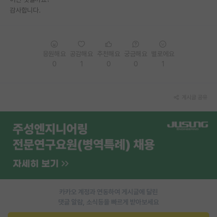
감사합니다.
PI 전용 게시판
인문사회 계열 게시판
특수/전문대학원 게시판
응원해요
공감해요
추천해요
궁금해요
별로에요
0
1
0
0
1
반도체/AI 게시판
장학금/장학생 게시판
게시글 공유
학술 정보 게시판
홍보 게시판
커리어
유학교육
이벤트
카카오 계정과 연동하여 게시글에 달린
댓글 알람, 소식등을 빠르게 받아보세요
반도체 아카데미