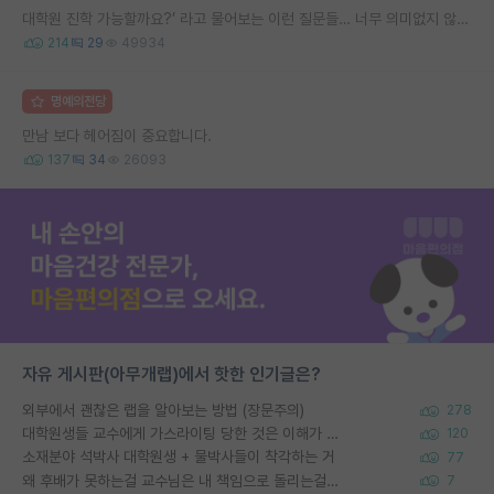
대학원 진학 가능할까요?’ 라고 물어보는 이런 질문들… 너무 의미없지 않나요?
214
29
49934
명예의전당
만남 보다 헤어짐이 중요합니다.
137
34
26093
자유 게시판(아무개랩)에서 핫한 인기글은?
외부에서 괜찮은 랩을 알아보는 방법 (장문주의)
278
대학원생들 교수에게 가스라이팅 당한 것은 이해가 갑니다. 안타깝네요.
120
소재분야 석박사 대학원생 + 물박사들이 착각하는 거
77
왜 후배가 못하는걸 교수님은 내 책임으로 돌리는걸까요?
7