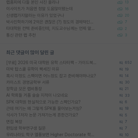
랩홈피에 다들 본인 사진 올리냐
13
이사이트가 처음엔 정말 도움많이됐는데
16
신생랩가지말라는 이유가 있었구나
20
박사진학하기에 2억은 괜찮은 (?) 정도의 경제력인가요
7
타대학원 컨텍 준비중인데, 지도교수님께는 언제 말씀드려야 할까요?
2
통신 관련 랩 추천
3
최근 댓글이 많이 달린 글
[무료] 2026 미국 대학원 유학 스타터팩 - 가이드북 & 합격자 컨택메일 템플릿
652
미박 탑스쿨 유학이 빡세진 이유
19
혹시 이정도 스펙이면 어느정도 잡고 준비해야하나요?
14
카이스트 경영공학부 서류
30
장학금 모은 랩비통장
21
AI 학회들 거품 슬슬 지적이 나오네요
33
SPK 대학원 현실적으로 가능한 스펙인가요?
6
근데 여기는 왜 그렇게 SPK를 물어보는거임?
18
석사가 1저자 논문 가져가는게 흔한건가요?
5
면접 복장
7
편입생 학부연구생 질문
7
우리나라도 학구 열풍보면 Higher Doctorate 학위가 필요하다고 봅니다.
10