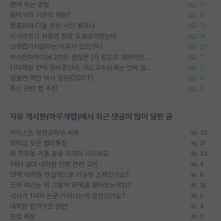
편애 하는 방법
17
물박사의 기준이 뭐임?
9
랩홈피에 다들 본인 사진 올리냐
13
이사이트가 처음엔 정말 도움많이됐는데
16
신생랩가지말라는 이유가 있었구나
20
박사진학하기에 2억은 괜찮은 (?) 정도의 경제력인가요
7
타대학원 컨텍 준비중인데, 지도교수님께는 언제 말씀드려야 할까요?
2
정출연 학연 박사 질문(DGIST)
2
통신 관련 랩 추천
3
자유 게시판(아무개랩)에서 최근 댓글이 많이 달린 글
카이스트 경영공학부 서류
30
장학금 모은 랩비통장
21
AI 학회들 거품 슬슬 지적이 나오네요
33
YKH 공대 대학원 진학 관련 고민
4
SPK 대학원 현실적으로 가능한 스펙인가요?
6
근데 여기는 왜 그렇게 SPK를 물어보는거임?
18
석사가 1저자 논문 가져가는게 흔한건가요?
5
대학원 합격구조 관련
4
면접 복장
7