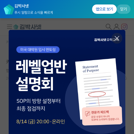
김박사넷
앱으로 보기
닫기
푸시 알림으로 소식을 빠르게
커뮤니티 홈
자유 게시판(아무개랩)
대학원생 모집
카이스트 기숙사
국내대학원 정보
염세적인 도스토예프스키
연구실&오픈랩
2021.08.02
12
6471
커뮤니티
커뮤니티 홈
전체글보기
베스트 게시판
IF 명예의전당