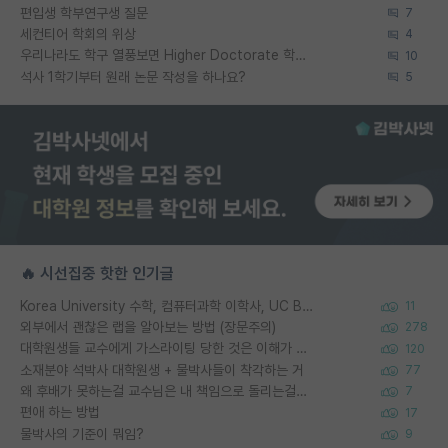
편입생 학부연구생 질문
7
세컨티어 학회의 위상
4
우리나라도 학구 열풍보면 Higher Doctorate 학위가 필요하다고 봅니다.
10
석사 1학기부터 원래 논문 작성을 하나요?
5
🔥 시선집중 핫한 인기글
Korea University 수학, 컴퓨터과학 이학사, UC Berkeley 산업공학 대학원 공학박사가 되는 것은 쉽지 않겠죠?
11
외부에서 괜찮은 랩을 알아보는 방법 (장문주의)
278
대학원생들 교수에게 가스라이팅 당한 것은 이해가 갑니다. 안타깝네요.
120
소재분야 석박사 대학원생 + 물박사들이 착각하는 거
77
왜 후배가 못하는걸 교수님은 내 책임으로 돌리는걸까요?
7
편애 하는 방법
17
물박사의 기준이 뭐임?
9