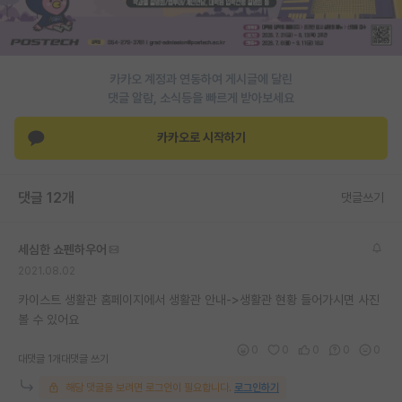
PI 전용 게시판
인문사회 계열 게시판
카카오 계정과 연동하여 게시글에 달린
댓글 알람, 소식등을 빠르게 받아보세요
특수/전문대학원 게시판
반도체/AI 게시판
카카오로 시작하기
장학금/장학생 게시판
댓글 12개
댓글쓰기
학술 정보 게시판
홍보 게시판
세심한 쇼펜하우어
2021.08.02
커리어
카이스트 생활관 홈페이지에서 생활관 안내->생활관 현황 들어가시면 사진
유학교육
볼 수 있어요
이벤트
0
0
0
0
0
대댓글 1개
대댓글 쓰기
반도체 아카데미
해당 댓글을 보려면 로그인이 필요합니다.
로그인하기