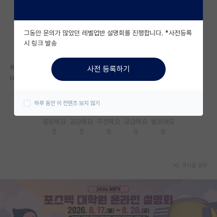
자유 게시판(아무개랩)
그동안 문의가 많았던 레벨업반 설명회를 진행합니다. *사전등록
미국 유학 게시판
시 링크 발송
미국 대학원 합격 후기 게시판
세종관 2인실을 혼자 사용하게 되었는데
사전 등록하기
대학원생 모집 게시판
내부 시설은 어떤가요??
대학원 합격 후기 게시판
하루 동안 이 컨텐츠 보지 않기
연구실(PI) 홍보 게시판
응원해요
공감해요
추천해요
궁금해요
별로에요
0
0
0
0
0
석박사 채용 정보 게시판
임용 정보 게시판
게시글 공유
학부 인턴 게시판
취업 게시판
임용 후기 게시판