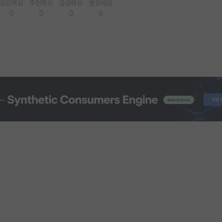
공감해요
추천해요
궁금해요
별로에요
0
0
0
0