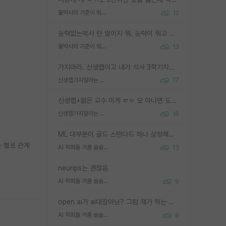
물박사의 기준이 뭐임?
12
능력없는박사 란 말이지 뭐. 능력이 뭐고 능력이 있다는게 뭔지는 사람마다 기준이 다르니까 얘기해봐야 서로 자기 기준만 얘기해서 논쟁이 끝이 안나고. 주위에서 능력있고 야심있는 신입생이 교수가 유의미한 피드백을 아예 안주면서 제대로된 과제에 참여해볼 기회도 제공하지 않고 잡일 뺑뺑이만 돌려서 맨날 단순작업만 하면서 밤새다가 눈빛이 점점 죽어가는걸 본 사람은 물박사는 교수탓이라고 하고, 교수는 이것저것 알려도 주고 기회도 주고 사수 동기 붙여주면서 어떻게든 끌고가려고 하는데 본인이 매일 뺀질거리면서 출근 하는둥마는둥 하다가 기껏 와서도 폰이나 쳐다보다가 실험 망치고 저녁약속있어서 먼저 가볼게요~ 하는걸 본 사람은 물박사는 본인탓이라고 함.
물박사의 기준이 뭐임?
13
가지마라. 신생랩이고 내가 석사 3학기차인데 최고참인데 나도 아무것도 모르는데 교수가 후배들 왜 논문 교육 안시키냐. 논문 왜 안 써오냐 닦달한다
신생랩가지말라는 이유가 있었구나
17
신생랩+젊은 교수 이게 ㄹㅇ 모 아니면 도인듯.
신생랩가지말라는 이유가 있었구나
16
ML 대부분이 골드 스탠다드 하나 상정해놓고 (벤치마크 데이터셋이 여러 개면 여러 개 상정) 그거 얼마나 잘 맞추나 싸움임 가끔 번뜩이는 설계 철학을 보여주는 논문들도 있지만 대부분 그거 성적 얼마나 더 올리느라에 혈안이 되어 있는 측면이 잇음
 별로 관계
AI 학회들 거품 슬슬 지적이 나오네요
13
neurips는 괜찮음
AI 학회들 거품 슬슬 지적이 나오네요
9
open ai가 ai대장아님? 그럼 쟤가 하는 말이 다 맞겠네
AI 학회들 거품 슬슬 지적이 나오네요
8