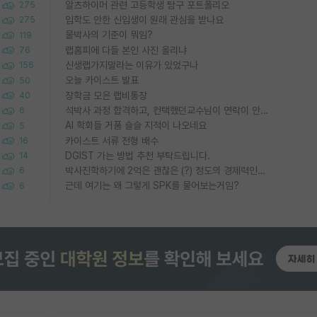
알츠하이머 관련 고등학생 탐구 포트폴리오
275
입학도 안한 신입생이 원래 관심을 받나요
275
물박사의 기준이 뭐임?
119
랩홈피에 다들 본인 사진 올리냐
76
신생랩가지말라는 이유가 있었구나
156
오늘 카이스트 발표
50
장학금 모은 랩비통장
40
석박사 과정 합격하고, 컨택했던교수님이 연락이 안됩니다...
6
AI 학회들 거품 슬슬 지적이 나오네요
5
카이스트 서류 전형 배수
16
DGIST 가는 방법 추천 부탁드립니다.
14
박사진학하기에 2억은 괜찮은 (?) 정도의 경제력인가요
6
근데 여기는 왜 그렇게 SPK를 물어보는거임?
6