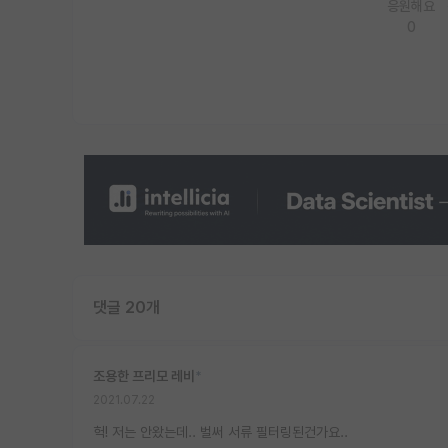
응원해요
0
댓글 20개
조용한 프리모 레비
*
2021.07.22
헉! 저는 안왔는데.. 벌써 서류 필터링된건가요..