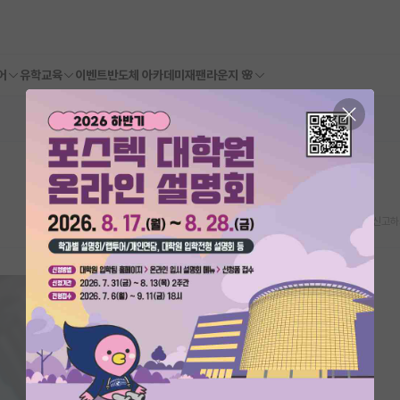
어
유학교육
이벤트
반도체 아카데미
재팬라운지 🌸
스크랩
신고하