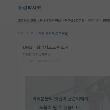
대학원생 모집
국내대학원 정보
연구실&오픈랩
커뮤니티
커리
커뮤니티 홈
자유 게시판(아무개랩)
UNIST 희망지도교수 조사
다정한 아인슈타인
2021.07.22
20
4505