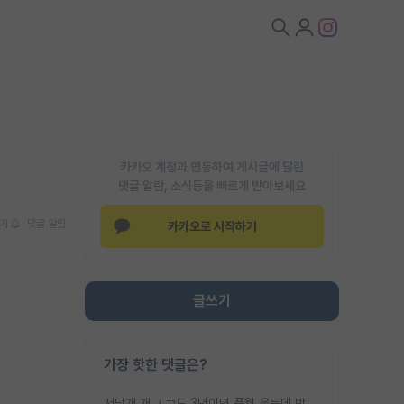
카카오 계정과 연동하여 게시글에 달린
댓글 알람, 소식등을 빠르게 받아보세요
기
댓글 알람
카카오로 시작하기
글쓰기
가장 핫한 댓글은?
서당개 개 ㅅㄲ도 3년이면 풍월 읊는데 박사 5년 이상 대리고 있으면서 물된건 교수 탓 맞는ㄱ게 거기가 서당이 아니란 소리임