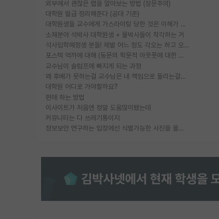
외부에서 괜찮은 랩을 알아보는 방법 (장문주의)
대학원 월급 정리해준다 (공대 기준)
대학원생들 교수에게 가스라이팅 당한 것은 이해가 갑니다. 안타깝네요.
소재분야 석박사 대학원생 + 물박사들이 착각하는 거
석사입학예정생 분들! 제발 어느 정도 각오는 하고 오세요.
포스텍 억까에 대해 (동문의 학문적 아웃풋에 대한 반박)
교수님이 슬럼프에 빠지게 되는 과정
왜 후배가 못하는걸 교수님은 내 책임으로 돌리는걸까요?
대학원 어디로 가야할까요?
편애 하는 방법
이사이트가 처음엔 정말 도움많이됐는데
커뮤니티는 다 쓰레기통이지
정보보안 연구하는 입장에선 식별가능한 사진을 올리는건 비추이긴함