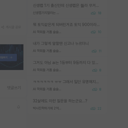
신생랩 1기 출신인데 신생랩은 줠라 무거운 바벨 같은거임. 들면 대박인데 못들면 깔려 죽음. 아무도 알려주지 않는 환경에서 자생해야하지만, 일단 살아남았다면 그 어떤 사람보다 악착같고 생존력 높은 사람으로 거듭날 수 있음
신생랩가지말라는 이유가 있었구나
18
뭐 토익같은게 되버린거죠 토익 900이라고 영어잘하는건 아닙니다만 잘하는사람은 다 900을 넘는 그런
게시글 공유
AI 학회들 거품 슬슬 지적이 나오네요
10
내가 그렇게 말할땐 신고나 누르더니
AI 학회들 거품 슬슬 지적이 나오네요
11
그거도 아님 ai는 1등부터 9등까지 다 있음 그거도 없는 사람은 뭐냐 교수가 그냥 못하게 한거 1등급도 교수가 막으면 안됨
AI 학회들 거품 슬슬 지적이 나오네요
8
ㅋㅋㅋㅋㅋㅋ ㅠㅠ 그래서 일단 유명해지는게 중요한거같습니다
댓글쓰기
AI 학회들 거품 슬슬 지적이 나오네요
8
32살에도 이런 질문을 하는군요...?
박사진학하기에 2억은 괜찮은 (?) 정도의 경제력인가요
22