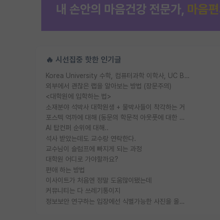
🔥 시선집중 핫한 인기글
Korea University 수학, 컴퓨터과학 이학사, UC Berkeley 산업공학 대학원 공학박사가 되는 것은 쉽지 않겠죠?
외부에서 괜찮은 랩을 알아보는 방법 (장문주의)
<대학원에 입학하는 법>
소재분야 석박사 대학원생 + 물박사들이 착각하는 거
포스텍 억까에 대해 (동문의 학문적 아웃풋에 대한 반박)
AI 탑컨퍼 순위에 대해..
석사 받았는데도 교수랑 연락한다.
교수님이 슬럼프에 빠지게 되는 과정
대학원 어디로 가야할까요?
편애 하는 방법
이사이트가 처음엔 정말 도움많이됐는데
커뮤니티는 다 쓰레기통이지
정보보안 연구하는 입장에선 식별가능한 사진을 올리는건 비추이긴함