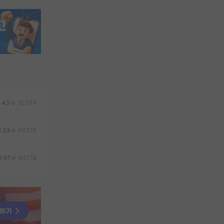
43
32374
23
96316
61
84178