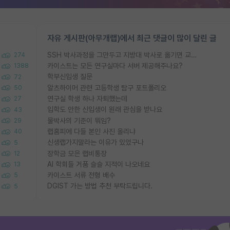
자유 게시판(아무개랩)에서 최근 댓글이 많이 달린 글
SSH 박사과정을 그만두고 지방대 박사로 옮기면 교수의 꿈은 끝일까요?
274
카이스트는 모든 연구실마다 서버 제공해주나요?
1388
학부신입생 질문
72
알츠하이머 관련 고등학생 탐구 포트폴리오
50
연구실 학생 하나 자퇴했는데
27
입학도 안한 신입생이 원래 관심을 받나요
43
물박사의 기준이 뭐임?
29
랩홈피에 다들 본인 사진 올리냐
40
신생랩가지말라는 이유가 있었구나
5
장학금 모은 랩비통장
12
AI 학회들 거품 슬슬 지적이 나오네요
13
카이스트 서류 전형 배수
5
DGIST 가는 방법 추천 부탁드립니다.
5