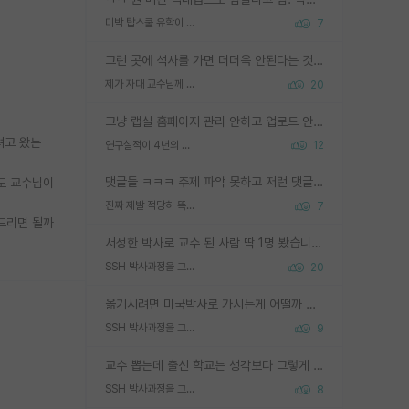
미박 탑스쿨 유학이 빡세진 이유
7
그런 곳에 석사를 가면 더더욱 안된다는 것을 깨달으시면 된겁니다!
제가 자대 교수님께 무례하게 행동한 걸까요?
20
그냥 랩실 홈페이지 관리 안하고 업로드 안한거 아님?
려고 왔는
연구실적이 4년의 공백이 있는거 어떻게 생각하냐
12
댓글들 ㅋㅋㅋ 주제 파악 못하고 저런 댓글들을 쓰네. 조직에 인간이 얼마나 중요한데 걱정될 수도 있지 ㅋㅋ 본인들은 퍽이나 잘하나봐 ? 현실은 남들한테 욕 안 먹는 1인분만 하는 것도 힘들텐데 ?
도 교수님이
진짜 제발 적당히 똑똑한 박사과정이라도 위에 있었으면..
7
드리면 될까
서성한 박사로 교수 된 사람 딱 1명 봤습니다. 근데 지방대 박사로 교수된 거는 기적이 일어나야되요. 서성한 학부부터여도 빡센게 교수임용일텐데 지방대박사로 무슨 교수가 되나요...... 중소기업/중견기업 팀장급/연구소장급이나 될거 같네요.
SSH 박사과정을 그만두고 지방대 박사로 옮기면 교수의 꿈은 끝일까요?
20
옮기시려면 미국박사로 가시는게 어떨까 싶네요. 교수가 꿈이면 미국박사 하고 미국교수 까지 같이 노리시는게 기회가 많지 않을까요?
SSH 박사과정을 그만두고 지방대 박사로 옮기면 교수의 꿈은 끝일까요?
9
교수 뽑는데 출신 학교는 생각보다 그렇게 안 봄. 앞으로는 더 안 보게 될거임. 박사는 어디서 진행해도 됨. 단, 제대로 쌓고 좋은 실적 만들 수 있다면. 그런데 지방대는 그럴 가능성이 지극히 낮음. 나만 열심히 잘 하면 된다? 인간은 주변 환경에 지배되는 나약한 존재임. 주변의 지방대 대학원생과 섞이고 지방 특유의 여유로움 또는 나쁘게 얘기해서 나태함에 젖어 살다보면 교수의 꿈 자체를 잊어버리게 될 가능성도 있음. 주변 환경이 70~80%임.
SSH 박사과정을 그만두고 지방대 박사로 옮기면 교수의 꿈은 끝일까요?
8