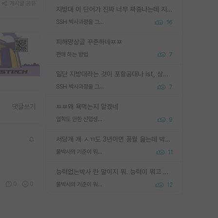
게시글 공유
지방대 이 단어가 진짜 너무 짜증나는데 지방대면 다 그냥 쓰레기인가요? 무슨 말 같지도 않은 댓글들이 있는건지??? 지방에도 충분히 좋은 대학 많고 충분히 잘하는 교수님들 많습니다 포항공대 4개 IST 대표 지거국들 여기 모두 다 지방에 있고 여기 출신들 중에 교수하는 분들 적지 않습니다 지거국 출신이 무슨 교수를 하냐?라고 생각할 사람들 많은데 상위 대표 지거국에 아웃라이어들 많습니다 결국 개인의 연구역량과 실적이 중요합니다 이 역량을 펼치는데 있어서 지도교수와의 합도 중요합니다. 그리고 경력이 필요하면 해외포닥까지 다녀오세요
SSH 박사과정을 그만두고 지방대 박사로 옮기면 교수의 꿈은 끝일까요?
16
피해망상글 꾸준하네ㅉㅉ
편애 하는 방법
7
일단 지방대라는 것이 포항공대나 ist, 상위 지거국은 아니라고 생각하겠습니다. 그런곳은 서성한에 비해 소위 대학 네임밸류가 크게 뒤떨어지지는 않으니까요. 대학 이름이 중요하냐? 당연합니다. 대학 이름이 좋아서 좋은 아웃풋이 나오는 것이냐, 좋은 대학은 좋은 사람과 좋은 기회가 몰려있으니 아웃풋도 자연스럽게 좋아지는 것이냐? 대답하기 어려운 문제입니다. 아직 한국 사회에서 학벌을 보는 것도, 특히 이공계를 중심으로 학벌보다는 실적 위주라는 분위기가 형성되는 것도 사실입니다. 지방대 출신으로 전임교수가 될수 있느냐? 가능 불가능을 따지면 당연히 가능입니다. 지방대 박사 출신으로 전임교원이 된 경우가 실제로 있으니까요. 현실적인 가능성이 있느냐? 지금 이정도 대학의 교수가 되고싶다고 생각되는 대학 들어가서 컴공과 교수 목록 켜고 박사 어디서 받았는지 쭉 한번 보세요. 냉정하게 지방대 출신인 분들이 많지는 않으실겁니다.
SSH 박사과정을 그만두고 지방대 박사로 옮기면 교수의 꿈은 끝일까요?
7
ㅉㅉ왜 욕먹는지 알겠네
댓글쓰기
입학도 안한 신입생이 원래 관심을 받나요
9
서당개 개 ㅅㄲ도 3년이면 풍월 읊는데 박사 5년 이상 대리고 있으면서 물된건 교수 탓 맞는ㄱ게 거기가 서당이 아니란 소리임
물박사의 기준이 뭐임?
11
능력없는박사 란 말이지 뭐. 능력이 뭐고 능력이 있다는게 뭔지는 사람마다 기준이 다르니까 얘기해봐야 서로 자기 기준만 얘기해서 논쟁이 끝이 안나고. 주위에서 능력있고 야심있는 신입생이 교수가 유의미한 피드백을 아예 안주면서 제대로된 과제에 참여해볼 기회도 제공하지 않고 잡일 뺑뺑이만 돌려서 맨날 단순작업만 하면서 밤새다가 눈빛이 점점 죽어가는걸 본 사람은 물박사는 교수탓이라고 하고, 교수는 이것저것 알려도 주고 기회도 주고 사수 동기 붙여주면서 어떻게든 끌고가려고 하는데 본인이 매일 뺀질거리면서 출근 하는둥마는둥 하다가 기껏 와서도 폰이나 쳐다보다가 실험 망치고 저녁약속있어서 먼저 가볼게요~ 하는걸 본 사람은 물박사는 본인탓이라고 함.
1
0
0
물박사의 기준이 뭐임?
12