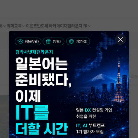
어
유학교육
이벤트
반도체 아카데미
재팬라운지 🌸
스크랩
신고하