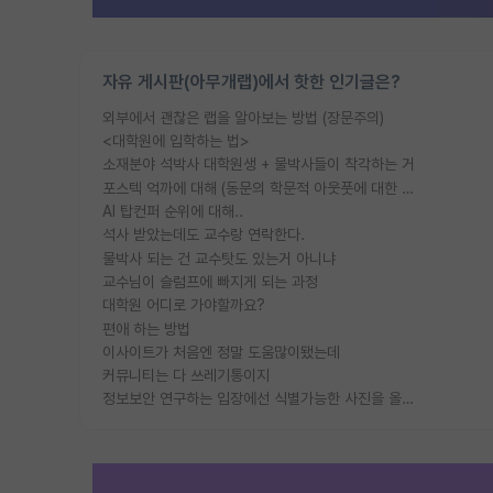
자유 게시판(아무개랩)에서 핫한 인기글은?
외부에서 괜찮은 랩을 알아보는 방법 (장문주의)
<대학원에 입학하는 법>
소재분야 석박사 대학원생 + 물박사들이 착각하는 거
포스텍 억까에 대해 (동문의 학문적 아웃풋에 대한 반박)
AI 탑컨퍼 순위에 대해..
석사 받았는데도 교수랑 연락한다.
물박사 되는 건 교수탓도 있는거 아니냐
교수님이 슬럼프에 빠지게 되는 과정
대학원 어디로 가야할까요?
편애 하는 방법
이사이트가 처음엔 정말 도움많이됐는데
커뮤니티는 다 쓰레기통이지
정보보안 연구하는 입장에선 식별가능한 사진을 올리는건 비추이긴함