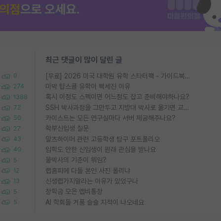
최근 댓글이 많이 달린 글
[무료] 2026 미국 대학원 유학 스타터팩 - 가이드북 & 합격자 컨택메일 템플릿
9
미박 탑스쿨 유학이 빡세진 이유
274
혹시 이정도 스펙이면 어느정도 잡고 준비해야하나요?
1388
SSH 박사과정을 그만두고 지방대 박사로 옮기면 교수의 꿈은 끝일까요?
72
카이스트는 모든 연구실마다 서버 제공해주나요?
50
학부신입생 질문
27
알츠하이머 관련 고등학생 탐구 포트폴리오
43
입학도 안한 신입생이 원래 관심을 받나요
40
물박사의 기준이 뭐임?
5
랩홈피에 다들 본인 사진 올리냐
12
신생랩가지말라는 이유가 있었구나
13
장학금 모은 랩비통장
5
AI 학회들 거품 슬슬 지적이 나오네요
5