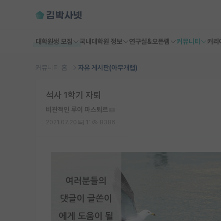
대학원생 모집
국내대학원 정보
연구실&오픈랩
커뮤니티
커리
커뮤니티 홈
자유 게시판(아무개랩)
석사 1학기 자퇴
비관적인 루이 파스퇴르
2021.07.20
11
8386