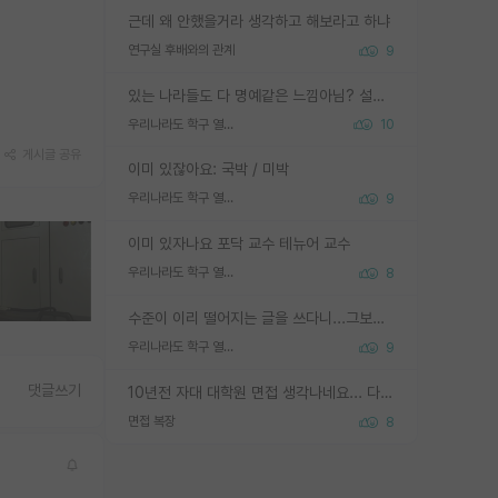
근데 왜 안했을거라 생각하고 해보라고 하냐
연구실 후배와의 관계
9
있는 나라들도 다 명예같은 느낌아님? 설마 박사끼리 등급나눠서 학위수여하자 같은 헛소리는 아니지? ㅋㅋ
우리나라도 학구 열풍보면 Higher Doctorate 학위가 필요하다고 봅니다.
10
게시글 공유
이미 있잖아요: 국박 / 미박
우리나라도 학구 열풍보면 Higher Doctorate 학위가 필요하다고 봅니다.
9
이미 있자나요 포닥 교수 테뉴어 교수
우리나라도 학구 열풍보면 Higher Doctorate 학위가 필요하다고 봅니다.
8
수준이 이리 떨어지는 글을 쓰다니...그보다 이런 헛소리에 정성들여 답변해주시는 분들에게 존경심 1 드림
우리나라도 학구 열풍보면 Higher Doctorate 학위가 필요하다고 봅니다.
9
댓글쓰기
10년전 자대 대학원 면접 생각나네요... 다들 양복에 넥타이까지 하고 갔더니, 국회의원 출마하냐고 놀리셨던. (면접질문내용: 증명사진에선 두상이 계란형인데, 실제론 그렇지 않다. 증명사진이 뭘 증명하고 있는거냐)ㅋㅋㅋㅋ
면접 복장
8