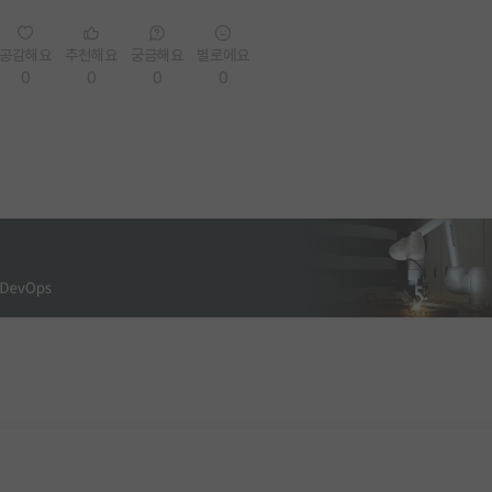
공감해요
추천해요
궁금해요
별로에요
0
0
0
0