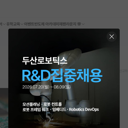
어
유학교육
이벤트
반도체 아카데미
재팬라운지 🌸
스크랩
신고하