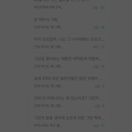
박사진학하기에 2억은 괜찮은 (?) 정도의 경제력인가요
30
걍 애라서 그럼
근데 여기는 왜 그렇게 SPK를 물어보는거임?
16
아직 모르잖아. 나도 그 나이때에는 모르고 평가 받고 안심하고 싶었어.
근데 여기는 왜 그렇게 SPK를 물어보는거임?
22
그런걸 물어보는 애들은 대학원에 적합하지 않다
근데 여기는 왜 그렇게 SPK를 물어보는거임?
18
요새 20대 초반 젊은이들은 많은 것에서 가성비를 따지더라고요. 내가 이 정도 인풋을 넣었을 때 그만큼 아웃풋이 나올 것인가? 사실 아웃풋이 인풋 대비 리니어하게 나오지 않는 영역을 시도하기 싫어한다는 느낌입니다.
근데 여기는 왜 그렇게 SPK를 물어보는거임?
9
근데 이 커뮤니티는 왜 있는거죠? 그런거 쉽게 물어볼수있어서 있는거 아닌가요? 그렇게 보기 싫으면 커뮤니티도 하지마시지 그러면
근데 여기는 왜 그렇게 SPK를 물어보는거임?
8
그런거 받을 경지에 오르게 되면 그딴 학위명이 필요없음
우리나라도 학구 열풍보면 Higher Doctorate 학위가 필요하다고 봅니다.
10