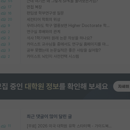
근데 여기는 왜 그렇게 SPK를 물어보는거임?
55
면접 복장
17
편입생 학부연구생 질문
16
세컨티어 학회의 위상
20
우리나라도 학구 열풍보면 Higher Doctorate 학위가 필요하다고 봅니다.
9
연구실 후배와의 관계
2
석사 1학기부터 원래 논문 작성을 하나요?
2
카이스트 교수님들 중에서도 연구실 홈페이지를 마련 안 하신 분들이 계시던데
3
공부 못했는데 논문실적은 좋은 사람을 싫어함?
3
카이스트 뇌인지 사전컨택 시스템
2
최근 댓글이 많이 달린 글
[무료] 2026 미국 대학원 유학 스타터팩 - 가이드북 & 합격자 컨택메일 템플릿
11