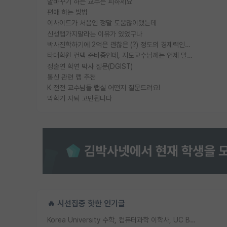
말바꾸기 하는 교수는 피하세요
편애 하는 방법
이사이트가 처음엔 정말 도움많이됐는데
신생랩가지말라는 이유가 있었구나
박사진학하기에 2억은 괜찮은 (?) 정도의 경제력인가요
타대학원 컨텍 준비중인데, 지도교수님께는 언제 말씀드려야 할까요?
정출연 학연 박사 질문(DGIST)
통신 관련 랩 추천
K 전전 교수님들 랩실 어떤지 질문드려요!
막학기 자퇴 고민됩니다
🔥 시선집중 핫한 인기글
Korea University 수학, 컴퓨터과학 이학사, UC Berkeley 산업공학 대학원 공학박사가 되는 것은 쉽지 않겠죠?