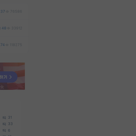
37
76586
48
33912
74
118275
31
33
6