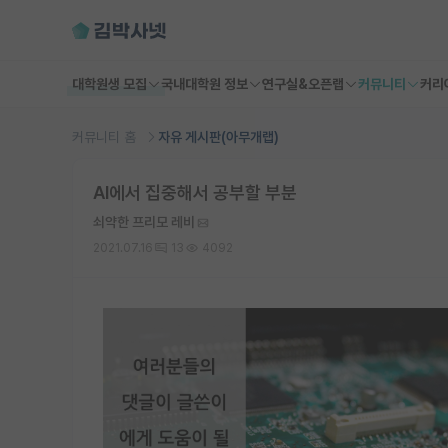
대학원생 모집
국내대학원 정보
연구실&오픈랩
커뮤니티
커리
커뮤니티 홈
자유 게시판(아무개랩)
AI에서 집중해서 공부할 부분
쇠약한 프리모 레비
2021.07.16
13
4092