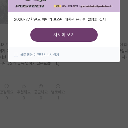
2026-27학년도 하반기 포스텍 대학원 온라인 설명회 실시
자세히 보기
시기가 시기인만큼 요즘 관심분야와 연관됨 랩을 찾는데 1지망으로 생각한 S대에 
제가 가고싶은 나노 재료/소재는 아무리 봐도 재료공학과 연구실 말고 없는 상황입니
하루 동안 이 컨텐츠 보지 않기
이지만 물리화학 때 잠깜 접한 나노입자에 흥미가 생겨 나노입자를 응용한 연구가 하고
지만.. S가 유독 없어서 질문드립니다.)
공감해요
추천해요
궁금해요
별로에요
0
0
0
1