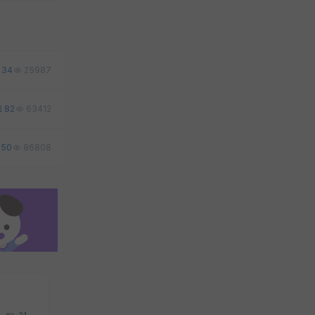
34
25987
82
63412
50
86808