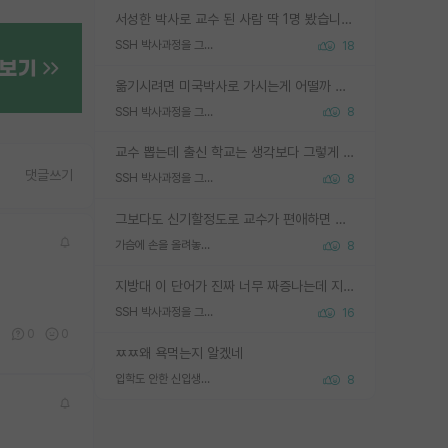
서성한 박사로 교수 된 사람 딱 1명 봤습니다. 근데 지방대 박사로 교수된 거는 기적이 일어나야되요. 서성한 학부부터여도 빡센게 교수임용일텐데 지방대박사로 무슨 교수가 되나요...... 중소기업/중견기업 팀장급/연구소장급이나 될거 같네요.
SSH 박사과정을 그만두고 지방대 박사로 옮기면 교수의 꿈은 끝일까요?
18
옮기시려면 미국박사로 가시는게 어떨까 싶네요. 교수가 꿈이면 미국박사 하고 미국교수 까지 같이 노리시는게 기회가 많지 않을까요?
SSH 박사과정을 그만두고 지방대 박사로 옮기면 교수의 꿈은 끝일까요?
8
교수 뽑는데 출신 학교는 생각보다 그렇게 안 봄. 앞으로는 더 안 보게 될거임. 박사는 어디서 진행해도 됨. 단, 제대로 쌓고 좋은 실적 만들 수 있다면. 그런데 지방대는 그럴 가능성이 지극히 낮음. 나만 열심히 잘 하면 된다? 인간은 주변 환경에 지배되는 나약한 존재임. 주변의 지방대 대학원생과 섞이고 지방 특유의 여유로움 또는 나쁘게 얘기해서 나태함에 젖어 살다보면 교수의 꿈 자체를 잊어버리게 될 가능성도 있음. 주변 환경이 70~80%임.
댓글쓰기
SSH 박사과정을 그만두고 지방대 박사로 옮기면 교수의 꿈은 끝일까요?
8
그보다도 신기할정도로 교수가 편애하면 그사람만 논문이 되더라구요 내용이 다른 사람보다 허접해도요
가슴에 손을 올려놓고 싫어하는 사람 불공정하게 리뷰
8
지방대 이 단어가 진짜 너무 짜증나는데 지방대면 다 그냥 쓰레기인가요? 무슨 말 같지도 않은 댓글들이 있는건지??? 지방에도 충분히 좋은 대학 많고 충분히 잘하는 교수님들 많습니다 포항공대 4개 IST 대표 지거국들 여기 모두 다 지방에 있고 여기 출신들 중에 교수하는 분들 적지 않습니다 지거국 출신이 무슨 교수를 하냐?라고 생각할 사람들 많은데 상위 대표 지거국에 아웃라이어들 많습니다 결국 개인의 연구역량과 실적이 중요합니다 이 역량을 펼치는데 있어서 지도교수와의 합도 중요합니다. 그리고 경력이 필요하면 해외포닥까지 다녀오세요
SSH 박사과정을 그만두고 지방대 박사로 옮기면 교수의 꿈은 끝일까요?
16
0
0
0
ㅉㅉ왜 욕먹는지 알겠네
입학도 안한 신입생이 원래 관심을 받나요
8