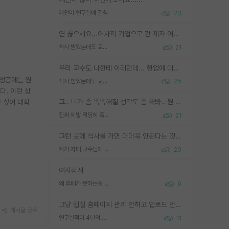
애인이 연구실에 간식
23
연 끊으세요...어차피 기업으로 간 제자 어떻게 못합니다. 기업에서는 교수들 사기꾼으로 보는 시선도 강하고, 앞에서나 교수님하고 떠받들어주지 많이 무시합니다. 영향력도 0에 수렴합니다. 그리고 생각해보십시오. 석사로 기업간 제자가 무슨 힘이 있다고 과제를 달라고 합니까? 말만 교수지 무능력자라고 생각합니다. 세금이 아깝습니다.
석사 받았는데도 교수랑 연락한다.
21
우리 교수도 나한테 이러던데... 현업에 대해 이해가 전혀 없고, 자기 말이면 다 되는 줄 알고. 학위동안 지도는 커녕 잡일만 시켜놓고 이제와서 주기적으로 연락 없으면 싸가지 없는 제자가 되버림.
화생공에는 원
석사 받았는데도 교수랑 연락한다.
25
다. 이런 상
그.. 니가 좀 똑똑해질 생각도 좀 해봐.. 뭔 연구를 선배랑 계속 같이할 생각을하냐 박사과정이
 싶어 대학
진짜 제발 적당히 똑똑한 박사과정이라도 위에 있었으면..
21
그런 곳에 석사를 가면 더더욱 안된다는 것을 깨달으시면 된겁니다!
제가 자대 교수님께 무례하게 행동한 걸까요?
20
여자라서
왜 후배가 못하는걸 교수님은 내 책임으로 돌리는걸까요?
9
그냥 랩실 홈페이지 관리 안하고 업로드 안한거 아님?
게시글 공유
연구실적이 4년의 공백이 있는거 어떻게 생각하냐
11