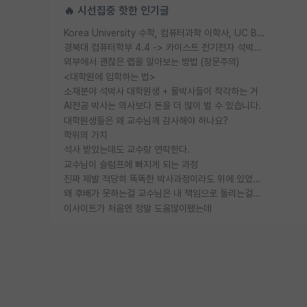
🔥 시선집중 핫한 인기글
Korea University 수학, 컴퓨터과학 이학사, UC Berkeley 산업공학 대학원 공학박사가 되는 것은 쉽지 않겠죠?
경북대 컴퓨터학부 4.4 -> 카이스트 전기전자 석박사통합과정 합격
외부에서 괜찮은 랩을 알아보는 방법 (장문주의)
<대학원에 입학하는 법>
소재분야 석박사 대학원생 + 물박사들이 착각하는 거
AI전공 박사는 의사보다 돈을 더 많이 벌 수 있습니다.
대학원생들은 왜 교수님께 감사해야 하나요?
학위의 가치
석사 받았는데도 교수랑 연락한다.
교수님이 슬럼프에 빠지게 되는 과정
진짜 제발 적당히 똑똑한 박사과정이라도 위에 있었으면..
왜 후배가 못하는걸 교수님은 내 책임으로 돌리는걸까요?
이사이트가 처음엔 정말 도움많이됐는데