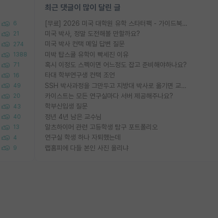
최근 댓글이 많이 달린 글
[무료] 2026 미국 대학원 유학 스타터팩 - 가이드북 & 합격자 컨택메일 템플릿
6
미국 박사, 정말 도전해볼 만할까요?
21
미국 박사 컨택 메일 답변 질문
274
미박 탑스쿨 유학이 빡세진 이유
1388
혹시 이정도 스펙이면 어느정도 잡고 준비해야하나요?
71
타대 학부연구생 컨택 조언
16
SSH 박사과정을 그만두고 지방대 박사로 옮기면 교수의 꿈은 끝일까요?
49
카이스트는 모든 연구실마다 서버 제공해주나요?
20
학부신입생 질문
43
정년 4년 남은 교수님
40
알츠하이머 관련 고등학생 탐구 포트폴리오
13
연구실 학생 하나 자퇴했는데
4
랩홈피에 다들 본인 사진 올리냐
9