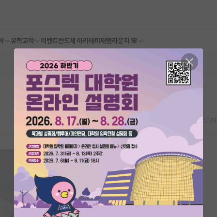
어
유학교육
이벤트
반도체 아카데미
재팬라운지 🌸
스크랩
신고하