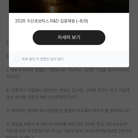
자유 게시판(아무개랩)
2026 두산로보틱스 R&D 집중채용 (~8/9)
미국 유학 게시판
미국 대학원 합격 후기 게시판
자세히 보기
안녕하세요 현재 석사중인 학생입니다.
대학원생 모집 게시판
파트타임박사과정은 어떻게 시작하고 진행되는 걸까요?
하루 동안 이 컨텐츠 보지 않기
대학원 합격 후기 게시판
1. 애초에 학교와 연결된 기업에서만 가능하고 그러한 기업을 찾아가야하는
연구실(PI) 홍보 게시판
건가요?
석박사 채용 정보 게시판
2. 간혹가다 기업에서 제안하는 경우도 있는데, 그러한 경우는 자기 기업에
맞는 박사로 키워서 계속 쓰기위함인가요?
임용 정보 게시판
학부 인턴 게시판
3. 아무래도 본래의 박사과정을 한 분들과 비교해서 대우가 좀 떨어지나요?
취업 게시판
4. 본업을 하면서 동시에 박사과정을 따는건데 그러면 학교 지도교수님의
지도에 따른 연구방향으로 가나요 기업에 맞게 가나요?(어떻게보면 2번이랑
임용 후기 게시판
비슷한 궁금증..)