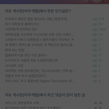
자유 게시판(아무개랩)에서 핫한 인기글은?
외부에서 괜찮은 랩을 알아보는 방법 (장문주의)
278
여기 대학원생 홈페이지다
59
<대학원에 입학하는 법>
1388
대학원생들 교수에게 가스라이팅 당한 것은 이해가 갑니다. 안타깝네요.
120
소재분야 석박사 대학원생 + 물박사들이 착각하는 거
77
왜 후배가 못하는걸 교수님은 내 책임으로 돌리는걸까요?
7
편애 하는 방법
17
랩홈피에 다들 본인 사진 올리냐
13
이사이트가 처음엔 정말 도움많이됐는데
16
석사생의 고민
2
타대학원 컨텍 준비중인데, 지도교수님께는 언제 말씀드려야 할까요?
2
정출연 학연 박사 질문(DGIST)
2
우리나라도 학구 열풍보면 Higher Doctorate 학위가 필요하다고 봅니다.
4
자유 게시판(아무개랩)에서 최근 댓글이 많이 달린 글
카이스트 경영공학부 서류
28
알츠하이머 관련 고등학생 탐구 포트폴리오
14