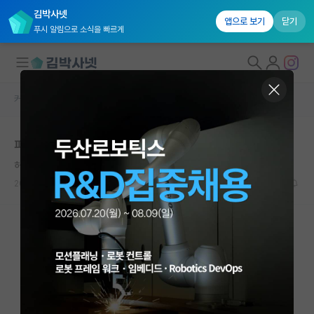
김박사넷
앱으로 보기
닫기
푸시 알림으로 소식을 빠르게
커뮤니티 홈
자유 게시판(아무개랩)
대학원생 모집
파트타임박사에 대해 아시는 선배님들!
국내대학원 정보
허기진 존 폰 노이만
연구실&오픈랩
2021.07.12
1
3831
커뮤니티
커뮤니티 홈
전체글보기
베스트 게시판
IF 명예의전당