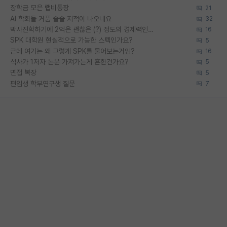
장학금 모은 랩비통장
21
AI 학회들 거품 슬슬 지적이 나오네요
32
박사진학하기에 2억은 괜찮은 (?) 정도의 경제력인가요
16
SPK 대학원 현실적으로 가능한 스펙인가요?
5
근데 여기는 왜 그렇게 SPK를 물어보는거임?
16
석사가 1저자 논문 가져가는게 흔한건가요?
5
면접 복장
5
편입생 학부연구생 질문
7