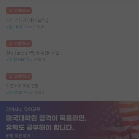
명예의전당
나의 선생님 (자랑 포함..)
218
21
29016
명예의전당
첫 citation 뽕맛이 엄청나네요...
136
10
23105
명예의전당
아즈매와 마음 건강
87
24
16289