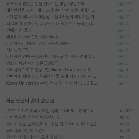
외부에서 괜찮은 랩을 알아보는 방법 (장문주의)
278
대학원생들 교수에게 가스라이팅 당한 것은 이해가 갑니다. 안타깝네요.
120
소재분야 석박사 대학원생 + 물박사들이 착각하는 거
77
왜 후배가 못하는걸 교수님은 내 책임으로 돌리는걸까요?
7
편애 하는 방법
17
랩홈피에 다들 본인 사진 올리냐
13
이사이트가 처음엔 정말 도움많이됐는데
16
석사생의 고민
2
타대학원 컨텍 준비중인데, 지도교수님께는 언제 말씀드려야 할까요?
2
정출연 학연 박사 질문(DGIST)
2
우리나라도 학구 열풍보면 Higher Doctorate 학위가 필요하다고 봅니다.
4
컨택이후 랩매니저, PhD학생들 소개 시켜주신거면 거의 컨펌에 가깝나요?
2
Korea University 수학, 컴퓨터과학 이학사, UC Berkeley 산업공학 대학원 공학박사가 되는 것은 쉽지 않겠죠?
11
최근 댓글이 많이 달린 글
[무료] 2026 미국 대학원 유학 스타터팩 - 가이드북 & 합격자 컨택메일 템플릿
652
미박 탑스쿨 유학이 빡세진 이유
19
혹시 이정도 스펙이면 어느정도 잡고 준비해야하나요?
14
물박사의 기준이 뭐임?
22
신생랩가지말라는 이유가 있었구나
17