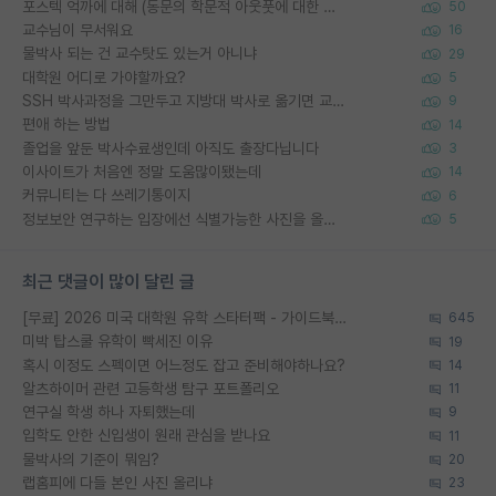
포스텍 억까에 대해 (동문의 학문적 아웃풋에 대한 반박)
50
교수님이 무서워요
16
물박사 되는 건 교수탓도 있는거 아니냐
29
대학원 어디로 가야할까요?
5
SSH 박사과정을 그만두고 지방대 박사로 옮기면 교수의 꿈은 끝일까요?
9
편애 하는 방법
14
졸업을 앞둔 박사수료생인데 아직도 출장다닙니다
3
이사이트가 처음엔 정말 도움많이됐는데
14
커뮤니티는 다 쓰레기통이지
6
정보보안 연구하는 입장에선 식별가능한 사진을 올리는건 비추이긴함
5
최근 댓글이 많이 달린 글
[무료] 2026 미국 대학원 유학 스타터팩 - 가이드북 & 합격자 컨택메일 템플릿
645
미박 탑스쿨 유학이 빡세진 이유
19
혹시 이정도 스펙이면 어느정도 잡고 준비해야하나요?
14
알츠하이머 관련 고등학생 탐구 포트폴리오
11
연구실 학생 하나 자퇴했는데
9
입학도 안한 신입생이 원래 관심을 받나요
11
물박사의 기준이 뭐임?
20
랩홈피에 다들 본인 사진 올리냐
23