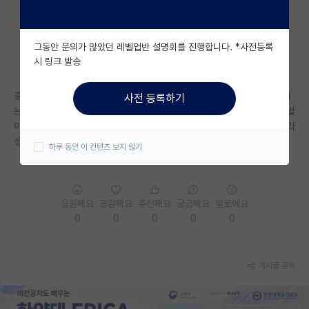
자유 게시판(아무개랩)
그동안 문의가 많았던 레벨업반 설명회를 진행합니다. *사전등록
미국 유학 게시판
시 링크 발송
미국 대학원 합격 후기 게시판
중경시 라인 학점 4.04/4.3고 6학기 조졸 거의 눈앞에 보고있는데 컨택하
사전 등록하기
대학원생 모집 게시판
는데 마다 족족 티오가 얼마 없어서 안될거같다는 메일만 자꾸받네요... 학벌
이나 학점이 문젠건지 플젝경험이 없어서 문젠건지.... 나름 과에서 상타치라
대학원 합격 후기 게시판
생각했는데....
하루 동안 이 컨텐츠 보지 않기
연구실(PI) 홍보 게시판
석박사 채용 정보 게시판
응원해요
공감해요
추천해요
궁금해요
별로에요
0
0
0
0
0
임용 정보 게시판
학부 인턴 게시판
게시글 공유
취업 게시판
임용 후기 게시판