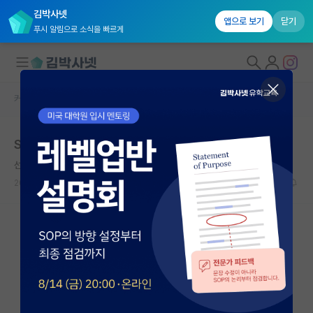
김박사넷
앱으로 보기
닫기
푸시 알림으로 소식을 빠르게
커뮤니티 홈
자유 게시판(아무개랩)
대학원생 모집
Spk전자과
국내대학원 정보
선량한 그레고어 멘델
*
연구실&오픈랩
2021.07.10
22
3615
커뮤니티
커뮤니티 홈
전체글보기
베스트 게시판
IF 명예의전당