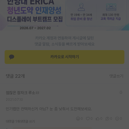
PI 전용 게시판
인문사회 계열 게시판
특수/전문대학원 게시판
카카오 계정과 연동하여 게시글에 달린
반도체/AI 게시판
댓글 알람, 소식등을 빠르게 받아보세요
장학금/장학생 게시판
카카오로 시작하기
학술 정보 게시판
댓글 22개
댓글쓰기
홍보 게시판
커리어
점잖은 장자크 루소
2021.07.10
유학교육
인기랩만 컨택하신거 아님? 눈 좀 낮춰서 도전해보세요.
이벤트
0
0
0
0
0
대댓글 1개
대댓글 쓰기
반도체 아카데미