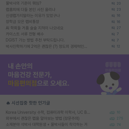
물박사의 기준이 뭐임?
20
랩홈피에 다들 본인 사진 올리냐
23
신생랩가지말라는 이유가 있었구나
16
장학금 모은 랩비통장
16
AI 학회들 거품 슬슬 지적이 나오네요
27
카이스트 서류 전형 배수
7
DGIST 가는 방법 추천 부탁드립니다.
7
박사진학하기에 2억은 괜찮은 (?) 정도의 경제력인가요
12
🔥 시선집중 핫한 인기글
Korea University 수학, 컴퓨터과학 이학사, UC Berkeley 산업공학 대학원 공학박사가 되는 것은 쉽지 않겠죠?
10
외부에서 괜찮은 랩을 알아보는 방법 (장문주의)
275
소재분야 석박사 대학원생 + 물박사들이 착각하는 거
74