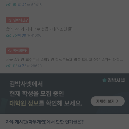
151
42
59416
명예의전당
용의 꼬리가 되니 너무 힘듭니다(하소연 글)
85
39
41006
명예의전당
서울 중위권 교수로서 중하위권 학생분들께 말씀 드리고 싶은 중위권 대학 연구실의 강점
112
72
28623
자유 게시판(아무개랩)에서 핫한 인기글은?