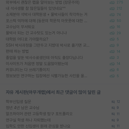
외부에서 괜찮은 랩을 알아보는 방법 (장문주의)
275
내 석사생활 참 많은일들이 있엇네요^^
212
소재분야 석박사 대학원생 + 물박사들이 착각하는 거
74
포스텍 억까에 대해 (동문의 학문적 아웃풋에 대한 반박)
50
교수님이 무서워요
16
물박사 되는 건 교수탓도 있는거 아니냐
29
대학원 어디로 가야할까요?
5
SSH 박사과정을 그만두고 지방대 박사로 옮기면 교수의 꿈은 끝일까요?
9
편애 하는 방법
14
졸업을 앞둔 박사수료생인데 아직도 출장다닙니다
3
이사이트가 처음엔 정말 도움많이됐는데
14
커뮤니티는 다 쓰레기통이지
6
정보보안 연구하는 입장에선 식별가능한 사진을 올리는건 비추이긴함
5
자유 게시판(아무개랩)에서 최근 댓글이 많이 달린 글
학부신입생 질문
12
정년 4년 남은 교수님
9
알츠하이머 관련 고등학생 탐구 포트폴리오
11
연구실 학생 하나 자퇴했는데
9
입학도 안한 신입생이 원래 관심을 받나요
11