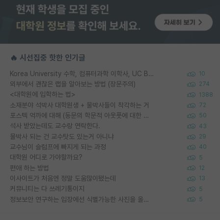
🔥 시선집중 핫한 인기글
Korea University 수학, 컴퓨터과학 이학사, UC Berkeley 산업공학 대학원 공학박사가 되는 것은 쉽지 않겠죠?
10
외부에서 괜찮은 랩을 알아보는 방법 (장문주의)
274
<대학원에 입학하는 법>
1388
소재분야 석박사 대학원생 + 물박사들이 착각하는 거
72
포스텍 억까에 대해 (동문의 학문적 아웃풋에 대한 반박)
50
석사 받았는데도 교수랑 연락한다.
43
물박사 되는 건 교수탓도 있는거 아니냐
29
교수님이 슬럼프에 빠지게 되는 과정
40
대학원 어디로 가야할까요?
5
편애 하는 방법
12
이사이트가 처음엔 정말 도움많이됐는데
13
커뮤니티는 다 쓰레기통이지
5
정보보안 연구하는 입장에선 식별가능한 사진을 올리는건 비추이긴함
5