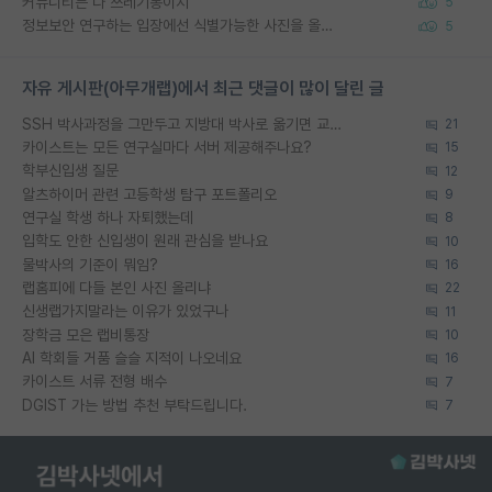
커뮤니티는 다 쓰레기통이지
5
정보보안 연구하는 입장에선 식별가능한 사진을 올리는건 비추이긴함
5
자유 게시판(아무개랩)에서 최근 댓글이 많이 달린 글
SSH 박사과정을 그만두고 지방대 박사로 옮기면 교수의 꿈은 끝일까요?
21
카이스트는 모든 연구실마다 서버 제공해주나요?
15
학부신입생 질문
12
알츠하이머 관련 고등학생 탐구 포트폴리오
9
연구실 학생 하나 자퇴했는데
8
입학도 안한 신입생이 원래 관심을 받나요
10
물박사의 기준이 뭐임?
16
랩홈피에 다들 본인 사진 올리냐
22
신생랩가지말라는 이유가 있었구나
11
장학금 모은 랩비통장
10
AI 학회들 거품 슬슬 지적이 나오네요
16
카이스트 서류 전형 배수
7
DGIST 가는 방법 추천 부탁드립니다.
7