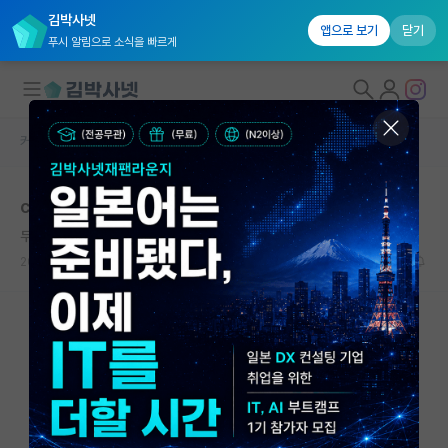
김박사넷
앱으로 보기
닫기
푸시 알림으로 소식을 빠르게
커뮤니티 홈
자유 게시판(아무개랩)
대학원생 모집
computer vision취업관련 궁금한 점
국내대학원 정보
무심한 알베르 카뮈
연구실&오픈랩
2021.06.29
4
6345
커뮤니티
커뮤니티 홈
전체글보기
베스트 게시판
IF 명예의전당