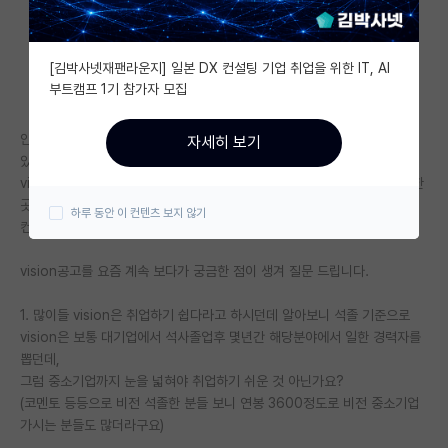
자유 게시판(아무개랩)
[김박사넷재팬라운지] 일본 DX 컨설팅 기업 취업을 위한 IT, AI
미국 유학 게시판
부트캠프 1기 참가자 모집
미국 대학원 합격 후기 게시판
안녕하세요? 현재 4학년 학부생이고 본전공 수학에 복수전공 컴공을 하고
자세히 보기
대학원생 모집 게시판
있습니다.
vision쪽 취업을 희망하여 현재 AI대학원이 설립되어있는 s,h,c,g 이 중 한
대학원 합격 후기 게시판
곳에서 인턴활동을 하며 연구실 진학으로
하루 동안 이 컨텐츠 보지 않기
컨택이 이미 완료된 상황입니다.
연구실(PI) 홍보 게시판
vision공고를 요즘 계속 보다가 궁금한 점이 생겨 질문 드립니다.
석박사 채용 정보 게시판
1. 많이들 vision은 취업하기 쉽다라고 하시던데 알아보니 석졸 기준으로
임용 정보 게시판
vision은 보통 대기업에서 석사졸업후 몇년간 해당분야에서 일한 경력자를
학부 인턴 게시판
뽑던데,
그럼 중소기업까지 눈을 넓혀야 취업하기 쉬운 것 아닌가요?
취업 게시판
(코멘토 등등으로 비전 석졸한 분들 보니 연봉 3600정도로 비전 중소기업
가시는 분들도 많더라구요)
임용 후기 게시판