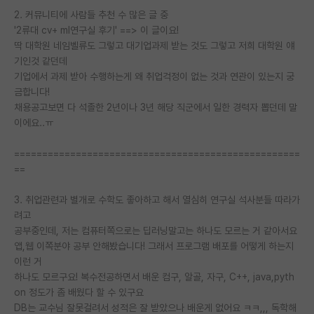
2. 커뮤니티에 사람들 추천 수 많은 글 중
PI 전용 게시판
'2류대 cv+ ml연구실 후기' ==> 이 글이요!
딱 대학원 네임벨류도 그렇고 대기업과제 받는 것도 그렇고 저희 대학원 얘
인문사회 계열 게시판
기인것 같던데
기업에서 과제 받아 수행하는게 왜 취업걱정이 없는 것과 연관이 있는지 궁
특수/전문대학원 게시판
금합니다!
반도체/AI 게시판
채용공고보면 다 석졸한 2년이나 3년 해당 직군에서 일한 경력자 뽑던데 말
이에요..ㅠ
장학금/장학생 게시판
===================================================
학술 정보 게시판
==
홍보 게시판
3. 취업관련과 별개로 수학도 좋아하고 해서 열심히 연구실 석사분들 따라가
려고
커리어
공부중인데, 저는 컴퓨터쪽으로는 딥러닝말고는 하나도 모르는 거 같아서요
유학교육
앱,웹 이쪽분야 공부 안해봤습니다! 그래서 프로그램 배포를 어떻게 하는지
이런 거
이벤트
하나도 모르구요! 복수전공하면서 배운 컴구, 알골, 자구, C++, java,pyth
on 정도가 좀 배웠다 할 수 있구요
반도체 아카데미
DB는 교수님 잘못걸려서 성적은 잘 받았으나 배운게 없어요 ㅋㅋ,,, 독학해