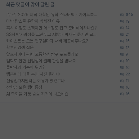
최근 댓글이 많이 달린 글
[무료] 2026 미국 대학원 유학 스타터팩 - 가이드북 & 합격자 컨택메일 템플릿
645
미박 탑스쿨 유학이 빡세진 이유
19
혹시 이정도 스펙이면 어느정도 잡고 준비해야하나요?
14
SSH 박사과정을 그만두고 지방대 박사로 옮기면 교수의 꿈은 끝일까요?
21
카이스트는 모든 연구실마다 서버 제공해주나요?
15
학부신입생 질문
12
알츠하이머 관련 고등학생 탐구 포트폴리오
9
입학도 안한 신입생이 원래 관심을 받나요
10
물박사의 기준이 뭐임?
16
랩홈피에 다들 본인 사진 올리냐
22
신생랩가지말라는 이유가 있었구나
11
장학금 모은 랩비통장
10
AI 학회들 거품 슬슬 지적이 나오네요
16