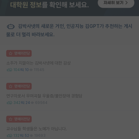
김박사넷의 새로운 거인, 인공지능 김GPT가 추천하는 게시
물로 더 멀리 바라보세요.
명예의전당
소주가 지껄이는 김박사넷에 대한 감상
104
10
11545
명예의전당
연구자로서 우여곡절 우울증/불안장애 경험담
342
24
69564
명예의전당
교수님들 학생들은 노예가 아닙니다.
132
52
19693