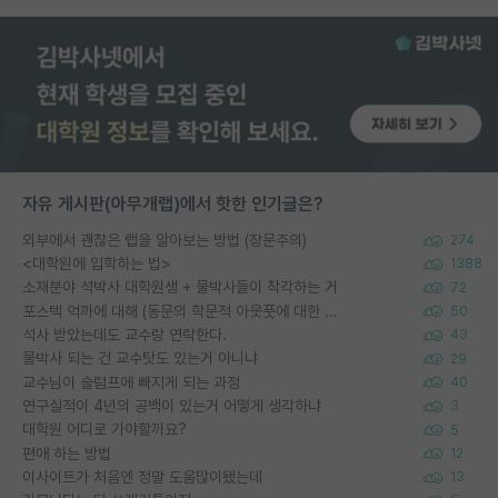
자유 게시판(아무개랩)에서 핫한 인기글은?
외부에서 괜찮은 랩을 알아보는 방법 (장문주의)
274
<대학원에 입학하는 법>
1388
소재분야 석박사 대학원생 + 물박사들이 착각하는 거
72
포스텍 억까에 대해 (동문의 학문적 아웃풋에 대한 반박)
50
석사 받았는데도 교수랑 연락한다.
43
물박사 되는 건 교수탓도 있는거 아니냐
29
교수님이 슬럼프에 빠지게 되는 과정
40
연구실적이 4년의 공백이 있는거 어떻게 생각하냐
3
대학원 어디로 가야할까요?
5
편애 하는 방법
12
이사이트가 처음엔 정말 도움많이됐는데
13