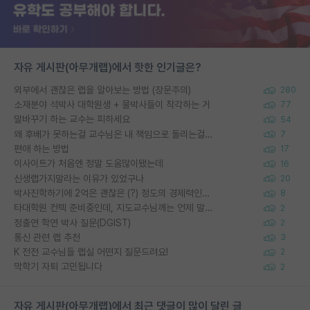
자유 게시판(아무개랩)에서 핫한 인기글은?
외부에서 괜찮은 랩을 알아보는 방법 (장문주의)
280
소재분야 석박사 대학원생 + 물박사들이 착각하는 거
77
말바꾸기 하는 교수는 피하세요
54
왜 후배가 못하는걸 교수님은 내 책임으로 돌리는걸까요?
7
편애 하는 방법
17
이사이트가 처음엔 정말 도움많이됐는데
16
신생랩가지말라는 이유가 있었구나
20
박사진학하기에 2억은 괜찮은 (?) 정도의 경제력인가요
8
타대학원 컨텍 준비중인데, 지도교수님께는 언제 말씀드려야 할까요?
2
정출연 학연 박사 질문(DGIST)
2
통신 관련 랩 추천
3
K 전전 교수님들 랩실 어떤지 질문드려요!
2
막학기 자퇴 고민됩니다
2
자유 게시판(아무개랩)에서 최근 댓글이 많이 달린 글