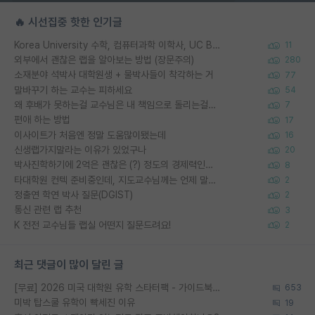
🔥 시선집중 핫한 인기글
Korea University 수학, 컴퓨터과학 이학사, UC Berkeley 산업공학 대학원 공학박사가 되는 것은 쉽지 않겠죠?
11
외부에서 괜찮은 랩을 알아보는 방법 (장문주의)
280
소재분야 석박사 대학원생 + 물박사들이 착각하는 거
77
말바꾸기 하는 교수는 피하세요
54
왜 후배가 못하는걸 교수님은 내 책임으로 돌리는걸까요?
7
편애 하는 방법
17
이사이트가 처음엔 정말 도움많이됐는데
16
신생랩가지말라는 이유가 있었구나
20
박사진학하기에 2억은 괜찮은 (?) 정도의 경제력인가요
8
타대학원 컨텍 준비중인데, 지도교수님께는 언제 말씀드려야 할까요?
2
정출연 학연 박사 질문(DGIST)
2
통신 관련 랩 추천
3
K 전전 교수님들 랩실 어떤지 질문드려요!
2
최근 댓글이 많이 달린 글
[무료] 2026 미국 대학원 유학 스타터팩 - 가이드북 & 합격자 컨택메일 템플릿
653
미박 탑스쿨 유학이 빡세진 이유
19