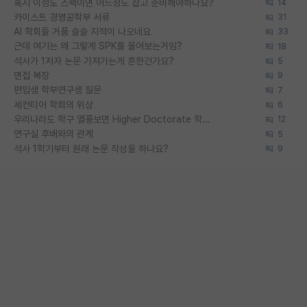
혹시 이정도 스펙이면 어느정도 잡고 준비해야하나요?
14
카이스트 경영공학부 서류
31
AI 학회들 거품 슬슬 지적이 나오네요
33
근데 여기는 왜 그렇게 SPK를 물어보는거임?
18
석사가 1저자 논문 가져가는게 흔한건가요?
5
면접 복장
9
편입생 학부연구생 질문
7
세컨티어 학회의 위상
6
우리나라도 학구 열풍보면 Higher Doctorate 학위가 필요하다고 봅니다.
12
연구실 후배와의 관계
5
석사 1학기부터 원래 논문 작성을 하나요?
9