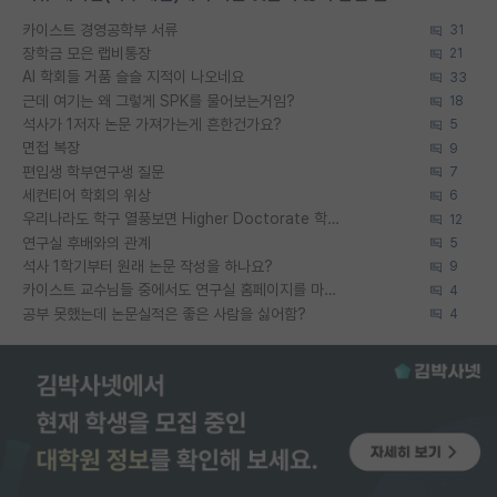
카이스트 경영공학부 서류
31
장학금 모은 랩비통장
21
AI 학회들 거품 슬슬 지적이 나오네요
33
근데 여기는 왜 그렇게 SPK를 물어보는거임?
18
석사가 1저자 논문 가져가는게 흔한건가요?
5
면접 복장
9
편입생 학부연구생 질문
7
세컨티어 학회의 위상
6
우리나라도 학구 열풍보면 Higher Doctorate 학위가 필요하다고 봅니다.
12
연구실 후배와의 관계
5
석사 1학기부터 원래 논문 작성을 하나요?
9
카이스트 교수님들 중에서도 연구실 홈페이지를 마련 안 하신 분들이 계시던데
4
공부 못했는데 논문실적은 좋은 사람을 싫어함?
4