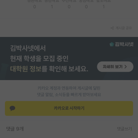
응원해요
공감해요
추천해요
궁금해요
별로에요
0
1
0
0
1
PI 전용 게시판
인문사회 계열 게시판
게시글 공유
특수/전문대학원 게시판
반도체/AI 게시판
장학금/장학생 게시판
학술 정보 게시판
홍보 게시판
카카오 계정과 연동하여 게시글에 달린
댓글 알람, 소식등을 빠르게 받아보세요
커리어
유학교육
카카오로 시작하기
이벤트
댓글 9개
댓글쓰기
반도체 아카데미