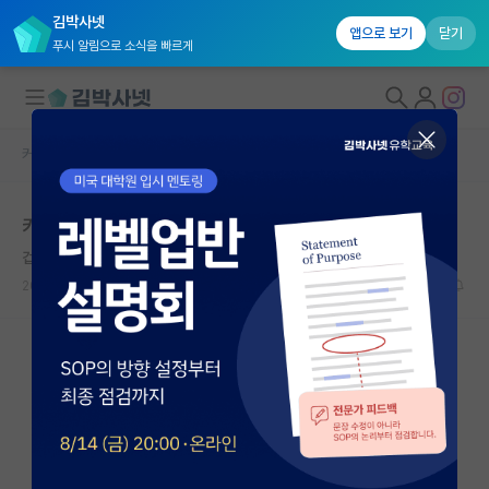
김박사넷
앱으로 보기
닫기
푸시 알림으로 소식을 빠르게
커뮤니티 홈
자유 게시판(아무개랩)
대학원생 모집
카이스트 여자 기숙사/원룸자취
국내대학원 정보
겁먹은 로버트 보일
연구실&오픈랩
2021.06.12
9
5857
커뮤니티
커뮤니티 홈
전체글보기
베스트 게시판
IF 명예의전당