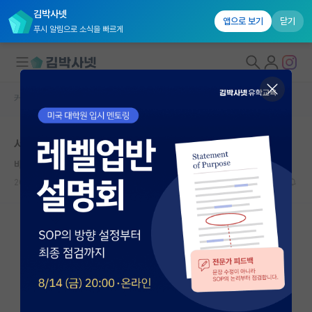
김박사넷
앱으로 보기
닫기
푸시 알림으로 소식을 빠르게
커뮤니티 홈
자유 게시판(아무개랩)
대학원생 모집
서울대 합격 후 과정
국내대학원 정보
바보같은 카를 마르크스
연구실&오픈랩
2021.06.11
1
1936
커뮤니티
커뮤니티 홈
전체글보기
베스트 게시판
IF 명예의전당