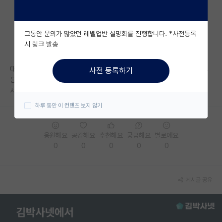
자유 게시판(아무개랩)
그동안 문의가 많았던 레벨업반 설명회를 진행합니다. *사전등록
미국 유학 게시판
시 링크 발송
미국 대학원 합격 후기 게시판
대학원 합격 후 그냥 개인적으로 따로 교수님께 다시 컨택해서 방 확정하고
사전 등록하기
대학원생 모집 게시판
등록하면되는걸까요?..학교에서 따로 메일이 오나요....?? 아무정보가없어
서 글 남깁니다..
대학원 합격 후기 게시판
하루 동안 이 컨텐츠 보지 않기
연구실(PI) 홍보 게시판
응원해요
공감해요
추천해요
궁금해요
별로에요
석박사 채용 정보 게시판
0
0
0
0
0
임용 정보 게시판
학부 인턴 게시판
게시글 공유
취업 게시판
임용 후기 게시판