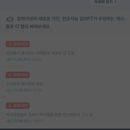
김박사넷의 새로운 거인, 인공지능 김GPT가 추천하는 게시
물로 더 멀리 바라보세요.
명예의전당
심심해서 풀어보는 대학원생 개꿀AI 앱 모음
133
21
91233
명예의전당
인과관계 영어표현 정리
352
26
81381
명예의전당
박사과정생과 프레시 박사들을 위한 연구제안서 쓰는 팁
252
43
106112