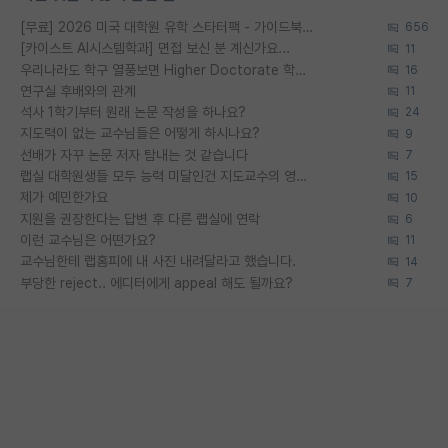
[무료] 2026 미국 대학원 유학 스타터팩 - 가이드북 & 합격자 컨택메일 템플릿
656
[카이스트 AI시스템학과] 면접 보신 분 계신가요...
11
우리나라도 학구 열풍보면 Higher Doctorate 학위가 필요하다고 봅니다.
16
연구실 후배와의 관계
11
석사 1학기부터 원래 논문 작성을 하나요?
24
지도력이 없는 교수님들은 어떻게 하시나요?
9
선배가 자꾸 논문 저자 탐내는 것 같습니다
7
랩실 대학원생들 모두 능력 미달인건 지도교수의 영향 아닌가?
15
제가 예민한가요
10
지원을 권장한다는 답변 후 다른 랩실에 연락
6
이런 교수님은 어떤가요?
11
교수님한테 랩홈피에 내 사진 내려달라고 했습니다.
14
부당한 reject.. 에디터에게 appeal 해도 될까요?
7