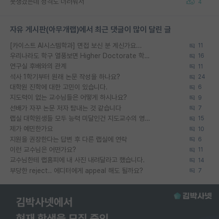
못생겼는데 성격도 더러워서
4
자유 게시판(아무개랩)에서 최근 댓글이 많이 달린 글
[카이스트 AI시스템학과] 면접 보신 분 계신가요...
11
우리나라도 학구 열풍보면 Higher Doctorate 학위가 필요하다고 봅니다.
16
연구실 후배와의 관계
11
석사 1학기부터 원래 논문 작성을 하나요?
24
대학원 진학에 대한 고민이 있습니다.
6
지도력이 없는 교수님들은 어떻게 하시나요?
9
선배가 자꾸 논문 저자 탐내는 것 같습니다
7
랩실 대학원생들 모두 능력 미달인건 지도교수의 영향 아닌가?
15
제가 예민한가요
10
지원을 권장한다는 답변 후 다른 랩실에 연락
6
이런 교수님은 어떤가요?
11
교수님한테 랩홈피에 내 사진 내려달라고 했습니다.
14
부당한 reject.. 에디터에게 appeal 해도 될까요?
7