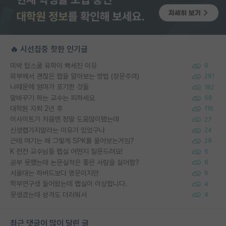
🔥 시선집중 핫한 인기글
미박 탑스쿨 유학이 빡세진 이유
9
외부에서 괜찮은 랩을 알아보는 방법 (장문주의)
281
나때문에 엄마가 포기한 것들
182
말바꾸기 하는 교수는 피하세요
56
대학원 자퇴 2년 후
116
이사이트가 처음엔 정말 도움많이됐는데
27
신생랩가지말라는 이유가 있었구나
24
근데 여기는 왜 그렇게 SPK를 물어보는거임?
28
K 전전 교수님들 랩실 어떤지 질문드려요!
5
공부 못했는데 논문실적은 좋은 사람을 싫어함?
6
서울대는 하버드보다 명문이지만
9
학부연구생 들어왔는데 랩실이 이상합니다.
4
못생겼는데 성격도 더러워서
4
최근 댓글이 많이 달린 글