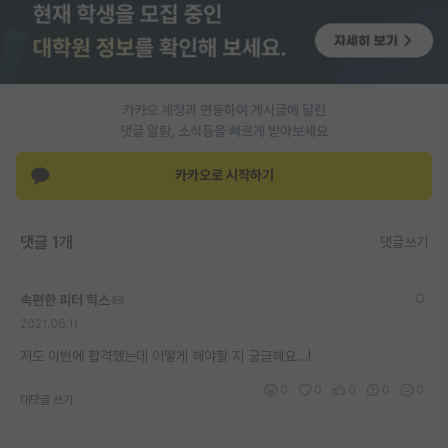
PI 전용 게시판
인문사회 계열 게시판
카카오 계정과 연동하여 게시글에 달린
특수/전문대학원 게시판
댓글 알람, 소식등을 빠르게 받아보세요
반도체/AI 게시판
카카오로 시작하기
장학금/장학생 게시판
학술 정보 게시판
댓글 1개
댓글쓰기
홍보 게시판
속편한 피터 힉스
커리어
2021.06.11
유학교육
저도 이번에 합격했는데 어떻게 해야할 지 궁금해요...!
이벤트
0
0
0
0
0
대댓글 쓰기
반도체 아카데미