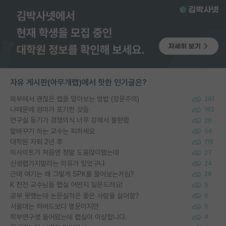
자유 게시판(아무개랩)에서 핫한 인기글은?
외부에서 괜찮은 랩을 알아보는 방법 (장문주의)
281
나때문에 엄마가 포기한 것들
182
연구실 동기가 경쟁의식 너무 강해서 불편함
26
말바꾸기 하는 교수는 피하세요
56
대학원 자퇴 2년 후
116
이사이트가 처음엔 정말 도움많이됐는데
27
신생랩가지말라는 이유가 있었구나
24
근데 여기는 왜 그렇게 SPK를 물어보는거임?
28
K 전전 교수님들 랩실 어떤지 질문드려요!
5
공부 못했는데 논문실적은 좋은 사람을 싫어함?
6
서울대는 하버드보다 명문이지만
9
학부연구생 들어왔는데 랩실이 이상합니다.
4