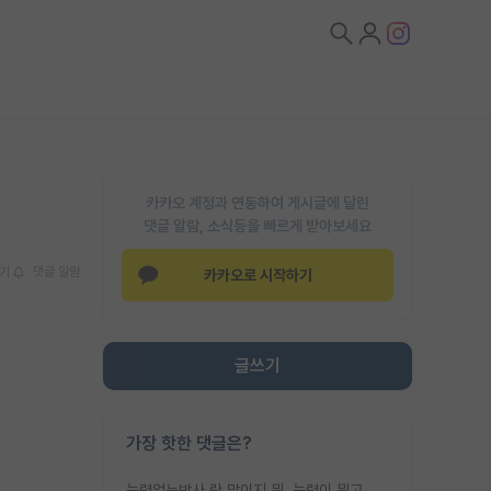
카카오 계정과 연동하여 게시글에 달린
댓글 알람, 소식등을 빠르게 받아보세요
기
댓글 알람
카카오로 시작하기
글쓰기
가장 핫한 댓글은?
능력없는박사 란 말이지 뭐. 능력이 뭐고 능력이 있다는게 뭔지는 사람마다 기준이 다르니까 얘기해봐야 서로 자기 기준만 얘기해서 논쟁이 끝이 안나고. 주위에서 능력있고 야심있는 신입생이 교수가 유의미한 피드백을 아예 안주면서 제대로된 과제에 참여해볼 기회도 제공하지 않고 잡일 뺑뺑이만 돌려서 맨날 단순작업만 하면서 밤새다가 눈빛이 점점 죽어가는걸 본 사람은 물박사는 교수탓이라고 하고, 교수는 이것저것 알려도 주고 기회도 주고 사수 동기 붙여주면서 어떻게든 끌고가려고 하는데 본인이 매일 뺀질거리면서 출근 하는둥마는둥 하다가 기껏 와서도 폰이나 쳐다보다가 실험 망치고 저녁약속있어서 먼저 가볼게요~ 하는걸 본 사람은 물박사는 본인탓이라고 함.