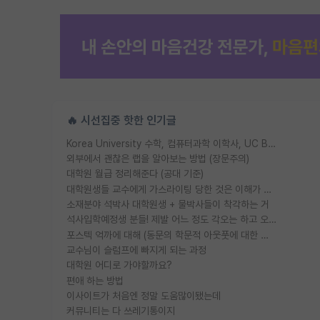
🔥 시선집중 핫한 인기글
Korea University 수학, 컴퓨터과학 이학사, UC Berkeley 산업공학 대학원 공학박사가 되는 것은 쉽지 않겠죠?
외부에서 괜찮은 랩을 알아보는 방법 (장문주의)
대학원 월급 정리해준다 (공대 기준)
대학원생들 교수에게 가스라이팅 당한 것은 이해가 갑니다. 안타깝네요.
소재분야 석박사 대학원생 + 물박사들이 착각하는 거
석사입학예정생 분들! 제발 어느 정도 각오는 하고 오세요.
포스텍 억까에 대해 (동문의 학문적 아웃풋에 대한 반박)
교수님이 슬럼프에 빠지게 되는 과정
대학원 어디로 가야할까요?
편애 하는 방법
이사이트가 처음엔 정말 도움많이됐는데
커뮤니티는 다 쓰레기통이지