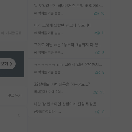
뭐 토익같은게 되버린거죠 토익 900이라고 영어잘하는건 아닙니다만 잘하는사람은 다 900을 넘는 그런
AI 학회들 거품 슬슬 지적이 나오네요
10
내가 그렇게 말할땐 신고나 누르더니
AI 학회들 거품 슬슬 지적이 나오네요
게시글 공유
11
그거도 아님 ai는 1등부터 9등까지 다 있음 그거도 없는 사람은 뭐냐 교수가 그냥 못하게 한거 1등급도 교수가 막으면 안됨
AI 학회들 거품 슬슬 지적이 나오네요
8
ㅋㅋㅋㅋㅋㅋ ㅠㅠ 그래서 일단 유명해지는게 중요한거같습니다
AI 학회들 거품 슬슬 지적이 나오네요
8
32살에도 이런 질문을 하는군요...?
박사진학하기에 2억은 괜찮은 (?) 정도의 경제력인가요
23
댓글쓰기
나랑 걍 판박이인 상황이네 진심 뭐같음
신생랩가지말라는 이유가 있었구나
8