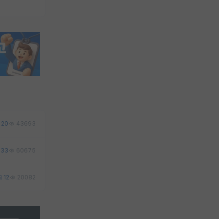
20
43693
33
60675
12
20082