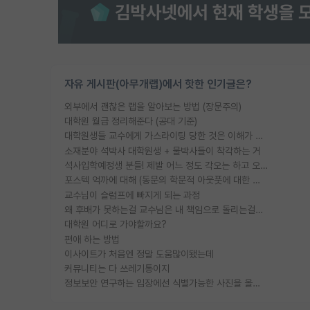
자유 게시판(아무개랩)에서 핫한 인기글은?
외부에서 괜찮은 랩을 알아보는 방법 (장문주의)
대학원 월급 정리해준다 (공대 기준)
대학원생들 교수에게 가스라이팅 당한 것은 이해가 갑니다. 안타깝네요.
소재분야 석박사 대학원생 + 물박사들이 착각하는 거
석사입학예정생 분들! 제발 어느 정도 각오는 하고 오세요.
포스텍 억까에 대해 (동문의 학문적 아웃풋에 대한 반박)
교수님이 슬럼프에 빠지게 되는 과정
왜 후배가 못하는걸 교수님은 내 책임으로 돌리는걸까요?
대학원 어디로 가야할까요?
편애 하는 방법
이사이트가 처음엔 정말 도움많이됐는데
커뮤니티는 다 쓰레기통이지
정보보안 연구하는 입장에선 식별가능한 사진을 올리는건 비추이긴함