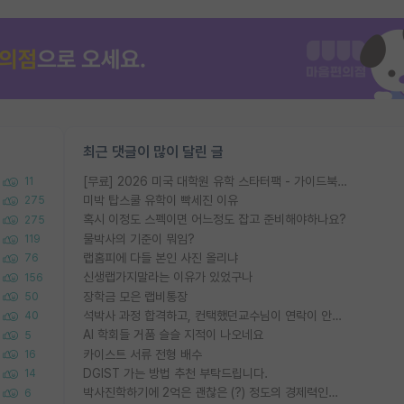
최근 댓글이 많이 달린 글
[무료] 2026 미국 대학원 유학 스타터팩 - 가이드북 & 합격자 컨택메일 템플릿
11
미박 탑스쿨 유학이 빡세진 이유
275
혹시 이정도 스펙이면 어느정도 잡고 준비해야하나요?
275
물박사의 기준이 뭐임?
119
랩홈피에 다들 본인 사진 올리냐
76
신생랩가지말라는 이유가 있었구나
156
장학금 모은 랩비통장
50
석박사 과정 합격하고, 컨택했던교수님이 연락이 안됩니다...
40
AI 학회들 거품 슬슬 지적이 나오네요
5
카이스트 서류 전형 배수
16
DGIST 가는 방법 추천 부탁드립니다.
14
박사진학하기에 2억은 괜찮은 (?) 정도의 경제력인가요
6