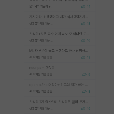
물박사의 기준이 뭐임?
14
가지마라. 신생랩이고 내가 석사 3학기차인데 최고참인데 나도 아무것도 모르는데 교수가 후배들 왜 논문 교육 안시키냐. 논문 왜 안 써오냐 닦달한다
신생랩가지말라는 이유가 있었구나
18
신생랩+젊은 교수 이게 ㄹㅇ 모 아니면 도인듯.
신생랩가지말라는 이유가 있었구나
16
ML 대부분이 골드 스탠다드 하나 상정해놓고 (벤치마크 데이터셋이 여러 개면 여러 개 상정) 그거 얼마나 잘 맞추나 싸움임 가끔 번뜩이는 설계 철학을 보여주는 논문들도 있지만 대부분 그거 성적 얼마나 더 올리느라에 혈안이 되어 있는 측면이 잇음
AI 학회들 거품 슬슬 지적이 나오네요
13
neurips는 괜찮음
AI 학회들 거품 슬슬 지적이 나오네요
9
open ai가 ai대장아님? 그럼 쟤가 하는 말이 다 맞겠네
AI 학회들 거품 슬슬 지적이 나오네요
8
신생랩 1기 출신인데 신생랩은 줠라 무거운 바벨 같은거임. 들면 대박인데 못들면 깔려 죽음. 아무도 알려주지 않는 환경에서 자생해야하지만, 일단 살아남았다면 그 어떤 사람보다 악착같고 생존력 높은 사람으로 거듭날 수 있음
신생랩가지말라는 이유가 있었구나
19