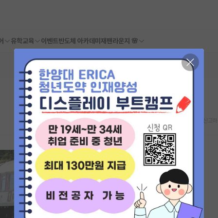
어
유학교육
이벤트
반도체 아카데미
재팬라운지 🌸
스크랩
신고하