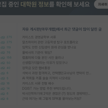
자유 게시판(아무개랩)에서 최근 댓글이 많이 달린 글
카이스트 경영공학부 서류
275
알츠하이머 관련 고등학생 탐구 포트폴리오
275
입학도 안한 신입생이 원래 관심을 받나요
119
물박사의 기준이 뭐임?
76
랩홈피에 다들 본인 사진 올리냐
156
신생랩가지말라는 이유가 있었구나
50
장학금 모은 랩비통장
40
석박사 과정 합격하고, 컨택했던교수님이 연락이 안됩니다...
6
AI 학회들 거품 슬슬 지적이 나오네요
5
카이스트 서류 전형 배수
16
DGIST 가는 방법 추천 부탁드립니다.
14
박사진학하기에 2억은 괜찮은 (?) 정도의 경제력인가요
6
근데 여기는 왜 그렇게 SPK를 물어보는거임?
6