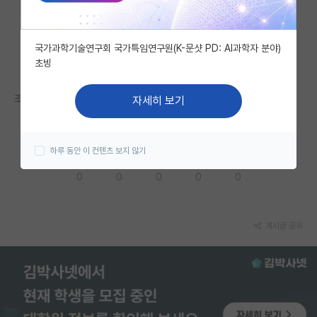
자유 게시판(아무개랩)
국가과학기술연구회 국가특임연구원(K-문샷 PD: AI과학자 분야)
미국 유학 게시판
초빙
미국 대학원 합격 후기 게시판
조언 감사합니다!
자세히 보기
대학원생 모집 게시판
대학원 합격 후기 게시판
하루 동안 이 컨텐츠 보지 않기
응원해요
공감해요
추천해요
궁금해요
별로에요
연구실(PI) 홍보 게시판
0
0
0
0
0
석박사 채용 정보 게시판
임용 정보 게시판
게시글 공유
학부 인턴 게시판
취업 게시판
임용 후기 게시판