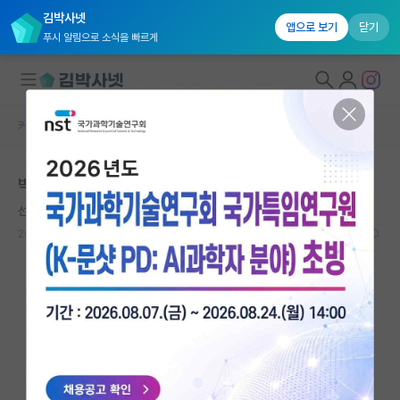
김박사넷
앱으로 보기
닫기
푸시 알림으로 소식을 빠르게
커뮤니티 홈
자유 게시판(아무개랩)
대학원생 모집
박사 자퇴 조언부탁드립니다
국내대학원 정보
선량한 플라톤
연구실&오픈랩
2021.05.15
9
4090
커뮤니티
커뮤니티 홈
전체글보기
베스트 게시판
IF 명예의전당