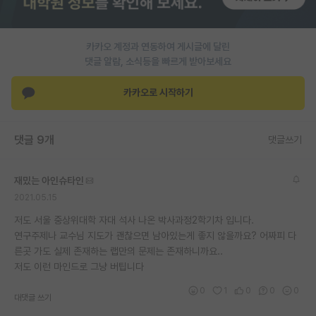
PI 전용 게시판
카카오 계정과 연동하여 게시글에 달린
인문사회 계열 게시판
댓글 알람, 소식등을 빠르게 받아보세요
특수/전문대학원 게시판
카카오로 시작하기
반도체/AI 게시판
장학금/장학생 게시판
댓글 9개
댓글쓰기
학술 정보 게시판
재밌는 아인슈타인
홍보 게시판
2021.05.15
커리어
저도 서울 중상위대학 자대 석사 나온 박사과정2학기차 입니다.
연구주제나 교수님 지도가 괜찮으면 남아있는게 좋지 않을까요? 어짜피 다
유학교육
른곳 가도 실제 존재하는 랩만의 문제는 존재하니까요..
저도 이런 마인드로 그냥 버팁니다
이벤트
0
1
0
0
0
대댓글 쓰기
반도체 아카데미