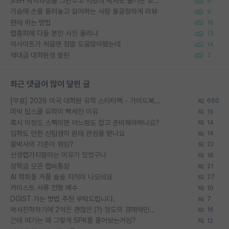
SSH 박사과정을 그만두고 지방대 박사로 옮기면 교수의 꿈은 끝일까요?
9
가슴에 손을 올려놓고 싫어하는 사람 불공정하게 리뷰
9
편애 하는 방법
16
랩홈피에 다들 본인 사진 올리냐
13
이사이트가 처음엔 정말 도움많이됐는데
14
역대급 대학원생 빌런
2
최근 댓글이 많이 달린 글
[무료] 2026 미국 대학원 유학 스타터팩 - 가이드북 & 합격자 컨택메일 템플릿
650
미박 탑스쿨 유학이 빡세진 이유
19
혹시 이정도 스펙이면 어느정도 잡고 준비해야하나요?
14
입학도 안한 신입생이 원래 관심을 받나요
14
물박사의 기준이 뭐임?
22
신생랩가지말라는 이유가 있었구나
16
장학금 모은 랩비통장
21
AI 학회들 거품 슬슬 지적이 나오네요
27
카이스트 서류 전형 배수
10
DGIST 가는 방법 추천 부탁드립니다.
7
박사진학하기에 2억은 괜찮은 (?) 정도의 경제력인가요
16
근데 여기는 왜 그렇게 SPK를 물어보는거임?
12