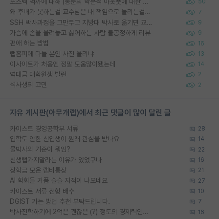
포스텍 억까에 대해 (동문의 학문적 아웃풋에 대한 반박)
50
왜 후배가 못하는걸 교수님은 내 책임으로 돌리는걸까요?
7
SSH 박사과정을 그만두고 지방대 박사로 옮기면 교수의 꿈은 끝일까요?
9
가슴에 손을 올려놓고 싫어하는 사람 불공정하게 리뷰
9
편애 하는 방법
16
랩홈피에 다들 본인 사진 올리냐
13
이사이트가 처음엔 정말 도움많이됐는데
14
역대급 대학원생 빌런
2
석사생의 고민
2
자유 게시판(아무개랩)에서 최근 댓글이 많이 달린 글
카이스트 경영공학부 서류
28
입학도 안한 신입생이 원래 관심을 받나요
14
물박사의 기준이 뭐임?
22
신생랩가지말라는 이유가 있었구나
16
장학금 모은 랩비통장
21
AI 학회들 거품 슬슬 지적이 나오네요
27
카이스트 서류 전형 배수
10
DGIST 가는 방법 추천 부탁드립니다.
7
박사진학하기에 2억은 괜찮은 (?) 정도의 경제력인가요
16