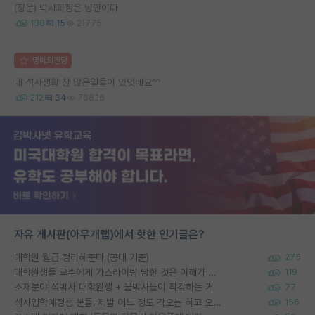
(장문) 박사과정은 낭만이다
138
15
21775
명예의전당
내 석사생활 참 많은일들이 있엇네요^^
212
34
76826
자유 게시판(아무개랩)에서 핫한 인기글은?
대학원 월급 정리해준다 (공대 기준)
275
대학원생들 교수에게 가스라이팅 당한 것은 이해가 갑니다. 안타깝네요.
119
소재분야 석박사 대학원생 + 물박사들이 착각하는 거
77
석사입학예정생 분들! 제발 어느 정도 각오는 하고 오세요.
156