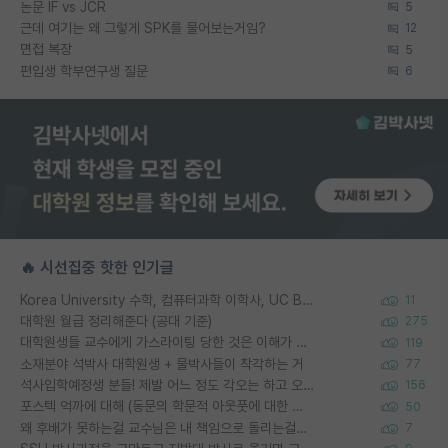
논문 IF vs JCR
5
근데 여기는 왜 그렇게 SPK를 물어보는거임?
12
면접 복장
5
편입생 학부연구생 질문
6
🔥 시선집중 핫한 인기글
Korea University 수학, 컴퓨터과학 이학사, UC Berkeley 산업공학 대학원 공학박사가 되는 것은 쉽지 않겠죠?
11
대학원 월급 정리해준다 (공대 기준)
275
대학원생들 교수에게 가스라이팅 당한 것은 이해가 갑니다. 안타깝네요.
119
소재분야 석박사 대학원생 + 물박사들이 착각하는 거
77
석사입학예정생 분들! 제발 어느 정도 각오는 하고 오세요.
156
포스텍 억까에 대해 (동문의 학문적 아웃풋에 대한 반박)
50
왜 후배가 못하는걸 교수님은 내 책임으로 돌리는걸까요?
7