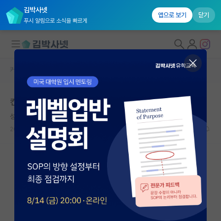
김박사넷
앱으로 보기
닫기
푸시 알림으로 소식을 빠르게
커뮤니티 홈
자유 게시판(아무개랩)
대학원생 모집
컨택 메일 읽씹
국내대학원 정보
성실한 에르빈 슈뢰딩거
*
연구실&오픈랩
2021.05.14
4
5311
커뮤니티
커뮤니티 홈
전체글보기
베스트 게시판
IF 명예의전당