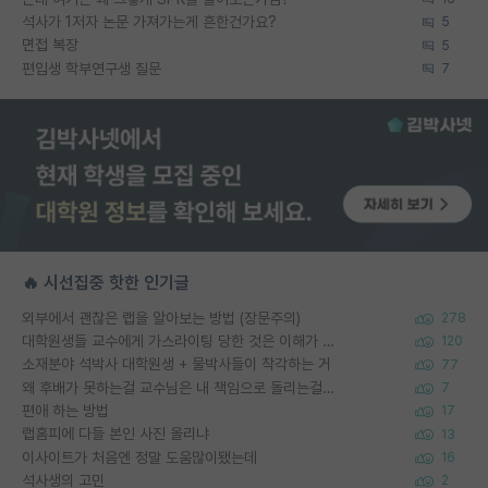
석사가 1저자 논문 가져가는게 흔한건가요?
5
면접 복장
5
편입생 학부연구생 질문
7
🔥 시선집중 핫한 인기글
외부에서 괜찮은 랩을 알아보는 방법 (장문주의)
278
대학원생들 교수에게 가스라이팅 당한 것은 이해가 갑니다. 안타깝네요.
120
소재분야 석박사 대학원생 + 물박사들이 착각하는 거
77
왜 후배가 못하는걸 교수님은 내 책임으로 돌리는걸까요?
7
편애 하는 방법
17
랩홈피에 다들 본인 사진 올리냐
13
이사이트가 처음엔 정말 도움많이됐는데
16
석사생의 고민
2