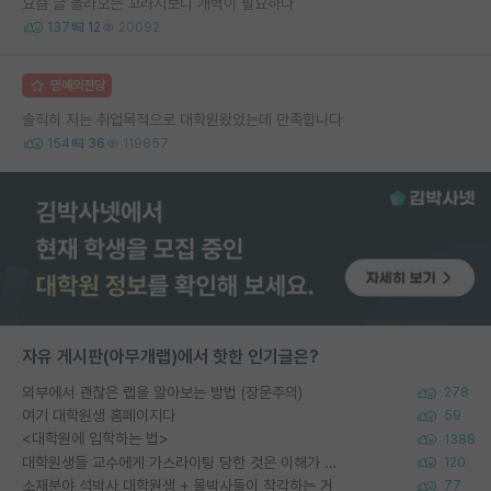
요즘 글 올라오는 꼬라지보니 개혁이 필요하다
137
12
20092
명예의전당
솔직히 저는 취업목적으로 대학원왔었는데 만족합니다
154
36
119857
자유 게시판(아무개랩)에서 핫한 인기글은?
외부에서 괜찮은 랩을 알아보는 방법 (장문주의)
278
여기 대학원생 홈페이지다
59
<대학원에 입학하는 법>
1388
대학원생들 교수에게 가스라이팅 당한 것은 이해가 갑니다. 안타깝네요.
120
소재분야 석박사 대학원생 + 물박사들이 착각하는 거
77