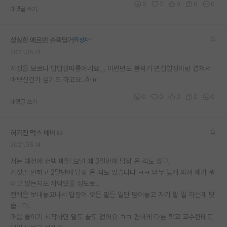
0
2
0
0
0
대댓글 쓰기
재팬라운지 🌸
성실한 에르빈 슈뢰딩거
작성자
*
2021.05.14
사정을 모르니 답답할따름이네요,,, 이번년도 봄학기 면접일정이랑 겹쳐서
바쁘신건가 싶기도 하고요..하ㅠ
0
0
0
0
0
대댓글 쓰기
허기진 막스 베버
2021.05.14
저는 예전에 컨택 메일 보낼 때 3일만에 답장 온 적도 있고,
거짓말 안하고 2달만에 답장 온 적도 있습니다 ㅋㅋ 너무 늦게 와서 제가 뭐
라고 썼는지도 까먹었을 정도로..
컨택은 보내놓고나서 답장이 오든 말든 일단 덮어놓고 자기 할 일 하는게 맞
습니다.
마음 졸이기 시작하면 밑도 끝도 없어요 ㅋㅋ 편하게 다른 학교 교수한테도