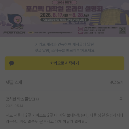
PI 전용 게시판
인문사회 계열 게시판
특수/전문대학원 게시판
반도체/AI 게시판
카카오 계정과 연동하여 게시글에 달린
댓글 알람, 소식등을 빠르게 받아보세요
장학금/장학생 게시판
카카오로 시작하기
학술 정보 게시판
홍보 게시판
댓글 4개
댓글쓰기
커리어
공허한 막스 플랑크
유학교육
2021.05.14
이벤트
저도 서울대 2곳 카이스트 2곳 다 메일 보내드렸는데, 다들 당일 읽씹하시더
라구요.. 거절 말씀도 옶으시고 대체 이유가 뭘까요..
반도체 아카데미