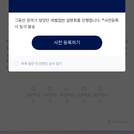
자유 게시판(아무개랩)
그동안 문의가 많았던 레벨업반 설명회를 진행합니다. *사전등록
미국 유학 게시판
시 링크 발송
미국 대학원 합격 후기 게시판
제목 그대로 22년도 전기 진학 관련하여 수요일에 보낸 컨택메일을 그 날 당
사전 등록하기
대학원생 모집 게시판
일 확인하시고 아직 답장이 없으신데요 이번 주말 지나고 나서 remind메일
보내면 될까요..? 아니면 그냥 깔끔하게 마음 접고 다른 곳 컨택 넣을까요..?
대학원 합격 후기 게시판
처음 컨택 넣어본거라 어떻게 해야될 지 잘 모르겠네요 ..
하루 동안 이 컨텐츠 보지 않기
아니면 너무 이른감이 있어서 넘기신걸까요??
연구실(PI) 홍보 게시판
석박사 채용 정보 게시판
응원해요
공감해요
추천해요
궁금해요
별로에요
임용 정보 게시판
0
0
0
0
0
학부 인턴 게시판
취업 게시판
게시글 공유
임용 후기 게시판