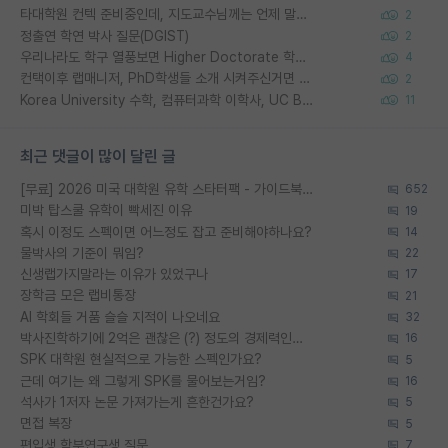
타대학원 컨텍 준비중인데, 지도교수님께는 언제 말씀드려야 할까요?
2
정출연 학연 박사 질문(DGIST)
2
우리나라도 학구 열풍보면 Higher Doctorate 학위가 필요하다고 봅니다.
4
컨택이후 랩매니저, PhD학생들 소개 시켜주신거면 거의 컨펌에 가깝나요?
2
Korea University 수학, 컴퓨터과학 이학사, UC Berkeley 산업공학 대학원 공학박사가 되는 것은 쉽지 않겠죠?
11
최근 댓글이 많이 달린 글
[무료] 2026 미국 대학원 유학 스타터팩 - 가이드북 & 합격자 컨택메일 템플릿
652
미박 탑스쿨 유학이 빡세진 이유
19
혹시 이정도 스펙이면 어느정도 잡고 준비해야하나요?
14
물박사의 기준이 뭐임?
22
신생랩가지말라는 이유가 있었구나
17
장학금 모은 랩비통장
21
AI 학회들 거품 슬슬 지적이 나오네요
32
박사진학하기에 2억은 괜찮은 (?) 정도의 경제력인가요
16
SPK 대학원 현실적으로 가능한 스펙인가요?
5
근데 여기는 왜 그렇게 SPK를 물어보는거임?
16
석사가 1저자 논문 가져가는게 흔한건가요?
5
면접 복장
5
편입생 학부연구생 질문
7