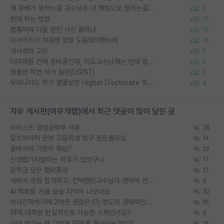
왜 후배가 못하는걸 교수님은 내 책임으로 돌리는걸까요?
7
편애 하는 방법
17
랩홈피에 다들 본인 사진 올리냐
13
이사이트가 처음엔 정말 도움많이됐는데
16
석사생의 고민
2
타대학원 컨텍 준비중인데, 지도교수님께는 언제 말씀드려야 할까요?
2
정출연 학연 박사 질문(DGIST)
2
우리나라도 학구 열풍보면 Higher Doctorate 학위가 필요하다고 봅니다.
4
자유 게시판(아무개랩)에서 최근 댓글이 많이 달린 글
카이스트 경영공학부 서류
28
알츠하이머 관련 고등학생 탐구 포트폴리오
14
물박사의 기준이 뭐임?
22
신생랩가지말라는 이유가 있었구나
17
장학금 모은 랩비통장
21
석박사 과정 합격하고, 컨택했던교수님이 연락이 안됩니다...
8
AI 학회들 거품 슬슬 지적이 나오네요
32
박사진학하기에 2억은 괜찮은 (?) 정도의 경제력인가요
16
SPK 대학원 현실적으로 가능한 스펙인가요?
5
근데 여기는 왜 그렇게 SPK를 물어보는거임?
16