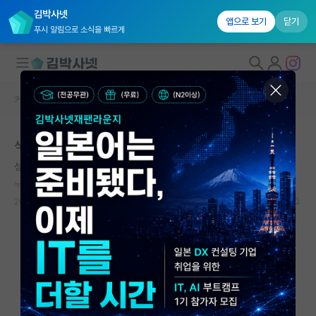
김박사넷
앱으로 보기
닫기
푸시 알림으로 소식을 빠르게
커뮤니티 홈
자유 게시판(아무개랩)
대학원생 모집
석사 졸업후 박사진학
국내대학원 정보
성급한 로버트 후크
*
연구실&오픈랩
누적 신고가 20개 이상인 사용자입니다.
커뮤니티
2021.05.12
1
3623
커뮤니티 홈
전체글보기
베스트 게시판
IF 명예의전당