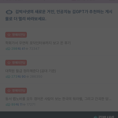
김박사넷의 새로운 거인, 인공지능 김GPT가 추천하는 게시
물로 더 멀리 바라보세요.
명예의전당
학회가서 우연히 포닥인터뷰까지 보고 온 후기
298
41
72347
명예의전당
대학원 월급 정리해준다 (공대 기준)
273
90
286350
명예의전당
동서 랩노비를 모두 겪어온 사람이 보는 한국의 워라밸, 그리고 간곡한 당부의 말씀
89
11
17271