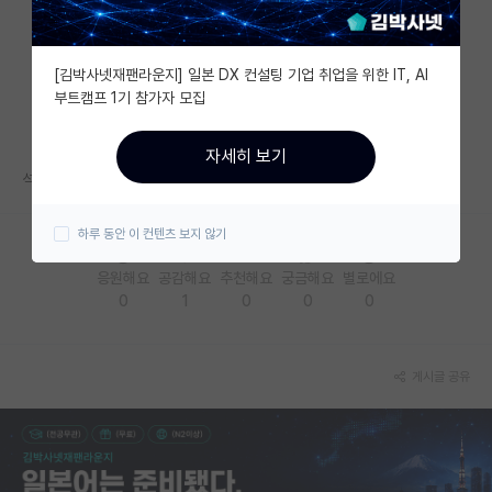
자유 게시판(아무개랩)
[김박사넷재팬라운지] 일본 DX 컨설팅 기업 취업을 위한 IT, AI
미국 유학 게시판
부트캠프 1기 참가자 모집
미국 대학원 합격 후기 게시판
자세히 보기
대학원생 모집 게시판
석사졸업후 취업 과 박사진학사이에 고민이네요
대학원 합격 후기 게시판
하루 동안 이 컨텐츠 보지 않기
연구실(PI) 홍보 게시판
응원해요
공감해요
추천해요
궁금해요
별로에요
0
1
0
0
0
석박사 채용 정보 게시판
임용 정보 게시판
게시글 공유
학부 인턴 게시판
취업 게시판
임용 후기 게시판