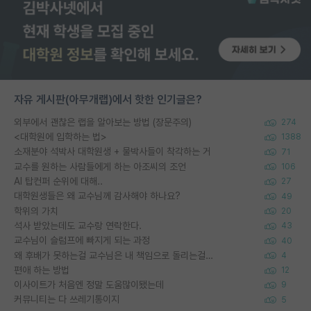
자유 게시판(아무개랩)에서 핫한 인기글은?
외부에서 괜찮은 랩을 알아보는 방법 (장문주의)
274
<대학원에 입학하는 법>
1388
소재분야 석박사 대학원생 + 물박사들이 착각하는 거
71
교수를 원하는 사람들에게 하는 아조씨의 조언
106
AI 탑컨퍼 순위에 대해..
27
대학원생들은 왜 교수님께 감사해야 하나요?
49
학위의 가치
20
석사 받았는데도 교수랑 연락한다.
43
교수님이 슬럼프에 빠지게 되는 과정
40
왜 후배가 못하는걸 교수님은 내 책임으로 돌리는걸까요?
4
편애 하는 방법
12
이사이트가 처음엔 정말 도움많이됐는데
9
커뮤니티는 다 쓰레기통이지
5