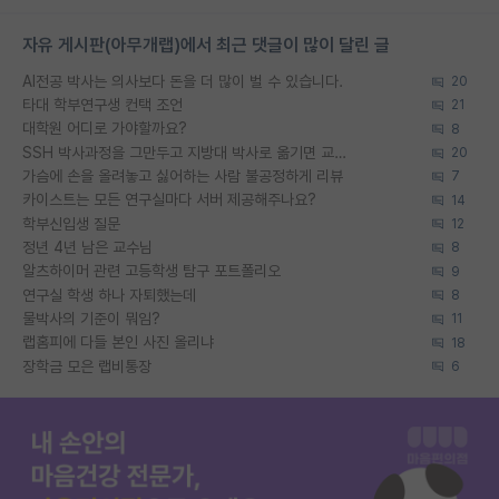
자유 게시판(아무개랩)에서 최근 댓글이 많이 달린 글
AI전공 박사는 의사보다 돈을 더 많이 벌 수 있습니다.
20
타대 학부연구생 컨택 조언
21
대학원 어디로 가야할까요?
8
SSH 박사과정을 그만두고 지방대 박사로 옮기면 교수의 꿈은 끝일까요?
20
가슴에 손을 올려놓고 싫어하는 사람 불공정하게 리뷰
7
카이스트는 모든 연구실마다 서버 제공해주나요?
14
학부신입생 질문
12
정년 4년 남은 교수님
8
알츠하이머 관련 고등학생 탐구 포트폴리오
9
연구실 학생 하나 자퇴했는데
8
물박사의 기준이 뭐임?
11
랩홈피에 다들 본인 사진 올리냐
18
장학금 모은 랩비통장
6