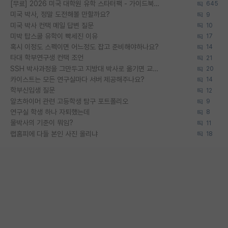
[무료] 2026 미국 대학원 유학 스타터팩 - 가이드북 & 합격자 컨택메일 템플릿
645
미국 박사, 정말 도전해볼 만할까요?
9
미국 박사 컨택 메일 답변 질문
10
미박 탑스쿨 유학이 빡세진 이유
17
혹시 이정도 스펙이면 어느정도 잡고 준비해야하나요?
14
타대 학부연구생 컨택 조언
21
SSH 박사과정을 그만두고 지방대 박사로 옮기면 교수의 꿈은 끝일까요?
20
카이스트는 모든 연구실마다 서버 제공해주나요?
14
학부신입생 질문
12
알츠하이머 관련 고등학생 탐구 포트폴리오
9
연구실 학생 하나 자퇴했는데
8
물박사의 기준이 뭐임?
11
랩홈피에 다들 본인 사진 올리냐
18