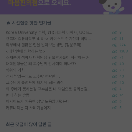
🔥 시선집중 핫한 인기글
Korea University 수학, 컴퓨터과학 이학사, UC Berkeley 산업공학 대학원 공학박사가 되는 것은 쉽지 않겠죠?
9
경북대 컴퓨터학부 4.4 -> 카이스트 전기전자 석박사통합과정 합격
21
외부에서 괜찮은 랩을 알아보는 방법 (장문주의)
274
<대학원에 입학하는 법>
1388
소재분야 석박사 대학원생 + 물박사들이 착각하는 거
71
대학원생들은 왜 교수님께 감사해야 하나요?
49
학위의 가치
20
석사 받았는데도 교수랑 연락한다.
43
교수님이 슬럼프에 빠지게 되는 과정
40
왜 후배가 못하는걸 교수님은 내 책임으로 돌리는걸까요?
4
편애 하는 방법
12
이사이트가 처음엔 정말 도움많이됐는데
9
커뮤니티는 다 쓰레기통이지
5
최근 댓글이 많이 달린 글