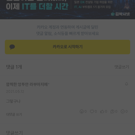
PI 전용 게시판
인문사회 계열 게시판
카카오 계정과 연동하여 게시글에 달린
특수/전문대학원 게시판
댓글 알람, 소식등을 빠르게 받아보세요
반도체/AI 게시판
카카오로 시작하기
장학금/장학생 게시판
댓글 1개
댓글쓰기
학술 정보 게시판
홍보 게시판
깜찍한 앙투안 라부아지에
*
2021.05.12
커리어
그렇구나
유학교육
0
0
0
0
0
대댓글 쓰기
이벤트
반도체 아카데미
댓글쓰기