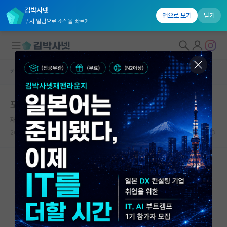
김박사넷
앱으로 보기
닫기
푸시 알림으로 소식을 빠르게
커뮤니티 홈
자유 게시판(아무개랩)
대학원생 모집
포스텍 AI대학원 면접
국내대학원 정보
재치있는 피보나치
연구실&오픈랩
2021.05.07
3
3878
커뮤니티
커뮤니티 홈
전체글보기
베스트 게시판
IF 명예의전당