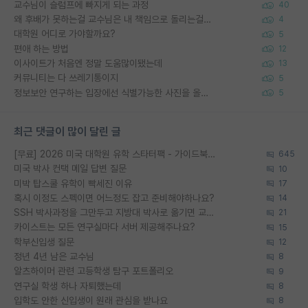
교수님이 슬럼프에 빠지게 되는 과정
40
왜 후배가 못하는걸 교수님은 내 책임으로 돌리는걸까요?
4
대학원 어디로 가야할까요?
5
편애 하는 방법
12
이사이트가 처음엔 정말 도움많이됐는데
13
커뮤니티는 다 쓰레기통이지
5
정보보안 연구하는 입장에선 식별가능한 사진을 올리는건 비추이긴함
5
최근 댓글이 많이 달린 글
[무료] 2026 미국 대학원 유학 스타터팩 - 가이드북 & 합격자 컨택메일 템플릿
645
미국 박사 컨택 메일 답변 질문
10
미박 탑스쿨 유학이 빡세진 이유
17
혹시 이정도 스펙이면 어느정도 잡고 준비해야하나요?
14
SSH 박사과정을 그만두고 지방대 박사로 옮기면 교수의 꿈은 끝일까요?
21
카이스트는 모든 연구실마다 서버 제공해주나요?
15
학부신입생 질문
12
정년 4년 남은 교수님
8
알츠하이머 관련 고등학생 탐구 포트폴리오
9
연구실 학생 하나 자퇴했는데
8
입학도 안한 신입생이 원래 관심을 받나요
8