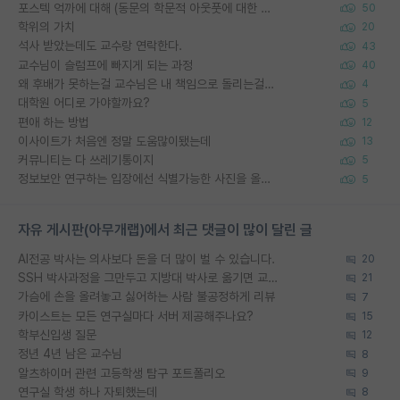
포스텍 억까에 대해 (동문의 학문적 아웃풋에 대한 반박)
50
학위의 가치
20
석사 받았는데도 교수랑 연락한다.
43
교수님이 슬럼프에 빠지게 되는 과정
40
왜 후배가 못하는걸 교수님은 내 책임으로 돌리는걸까요?
4
대학원 어디로 가야할까요?
5
편애 하는 방법
12
이사이트가 처음엔 정말 도움많이됐는데
13
커뮤니티는 다 쓰레기통이지
5
정보보안 연구하는 입장에선 식별가능한 사진을 올리는건 비추이긴함
5
자유 게시판(아무개랩)에서 최근 댓글이 많이 달린 글
AI전공 박사는 의사보다 돈을 더 많이 벌 수 있습니다.
20
SSH 박사과정을 그만두고 지방대 박사로 옮기면 교수의 꿈은 끝일까요?
21
가슴에 손을 올려놓고 싫어하는 사람 불공정하게 리뷰
7
카이스트는 모든 연구실마다 서버 제공해주나요?
15
학부신입생 질문
12
정년 4년 남은 교수님
8
알츠하이머 관련 고등학생 탐구 포트폴리오
9
연구실 학생 하나 자퇴했는데
8