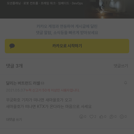
PI 전용 게시판
인문사회 계열 게시판
카카오 계정과 연동하여 게시글에 달린
댓글 알람, 소식등을 빠르게 받아보세요
특수/전문대학원 게시판
반도체/AI 게시판
카카오로 시작하기
장학금/장학생 게시판
댓글 3개
댓글쓰기
학술 정보 게시판
홍보 게시판
달리는 버트런드 러셀
2021.05.07
누적 신고가 50개 이상인 사용자입니다.
커리어
무궁화호 기차가 떠나면 새마을호가 오고
유학교육
새마을호가 떠나면 KTX가 온다라는 마음으로 사셰요
이벤트
0
2
0
0
0
대댓글 쓰기
반도체 아카데미