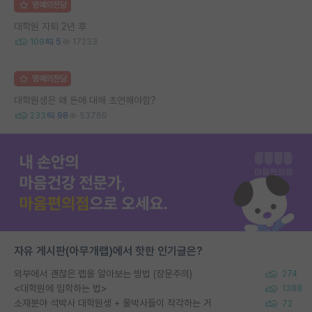
명예의전당
대학원 자퇴 2년 후
109
5
17233
명예의전당
대학원생은 왜 돈에 대해 초연해야함?
233
98
53769
자유 게시판(아무개랩)에서 핫한 인기글은?
외부에서 괜찮은 랩을 알아보는 방법 (장문주의)
274
<대학원에 입학하는 법>
1388
소재분야 석박사 대학원생 + 물박사들이 착각하는 거
72