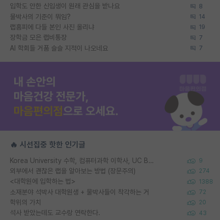
입학도 안한 신입생이 원래 관심을 받나요
8
물박사의 기준이 뭐임?
14
랩홈피에 다들 본인 사진 올리냐
19
장학금 모은 랩비통장
7
AI 학회들 거품 슬슬 지적이 나오네요
7
🔥 시선집중 핫한 인기글
Korea University 수학, 컴퓨터과학 이학사, UC Berkeley 산업공학 대학원 공학박사가 되는 것은 쉽지 않겠죠?
9
외부에서 괜찮은 랩을 알아보는 방법 (장문주의)
274
<대학원에 입학하는 법>
1388
소재분야 석박사 대학원생 + 물박사들이 착각하는 거
72
학위의 가치
20
석사 받았는데도 교수랑 연락한다.
43