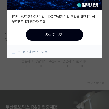
자유 게시판(아무개랩)
[김박사넷재팬라운지] 일본 DX 컨설팅 기업 취업을 위한 IT, AI
미국 유학 게시판
부트캠프 1기 참가자 모집
미국 대학원 합격 후기 게시판
으으... 오늘 포공AI 면접 보고 오신분 계신가요ㅠㅠㅠㅠㅠ
자세히 보기
대학원생 모집 게시판
핑계인건 알지만 아는문제 제대로 못풀어서 너무 속상하네요ㅠㅠ
대학원 합격 후기 게시판
하루 동안 이 컨텐츠 보지 않기
연구실(PI) 홍보 게시판
응원해요
공감해요
추천해요
궁금해요
별로에요
0
0
0
0
0
석박사 채용 정보 게시판
임용 정보 게시판
게시글 공유
학부 인턴 게시판
취업 게시판
임용 후기 게시판