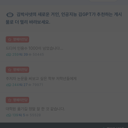
김박사넷의 새로운 거인, 인공지능 김GPT가 추천하는 게시
물로 더 멀리 바라보세요.
명예의전당
드디어 인용수 1000이 넘었습니다...
259
39
50445
명예의전당
주저자 논문을 써보고 싶은 학부 저학년들에게
244
27
79971
명예의전당
대학원 옮기길 정말 잘 한 것 같습니다.
139
5
55528