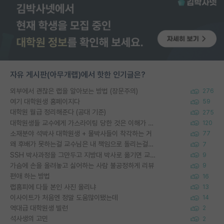
자유 게시판(아무개랩)에서 핫한 인기글은?
외부에서 괜찮은 랩을 알아보는 방법 (장문주의)
276
여기 대학원생 홈페이지다
59
대학원 월급 정리해준다 (공대 기준)
275
대학원생들 교수에게 가스라이팅 당한 것은 이해가 갑니다. 안타깝네요.
120
소재분야 석박사 대학원생 + 물박사들이 착각하는 거
77
왜 후배가 못하는걸 교수님은 내 책임으로 돌리는걸까요?
7
SSH 박사과정을 그만두고 지방대 박사로 옮기면 교수의 꿈은 끝일까요?
9
가슴에 손을 올려놓고 싫어하는 사람 불공정하게 리뷰
9
편애 하는 방법
16
랩홈피에 다들 본인 사진 올리냐
13
이사이트가 처음엔 정말 도움많이됐는데
14
역대급 대학원생 빌런
2
석사생의 고민
2