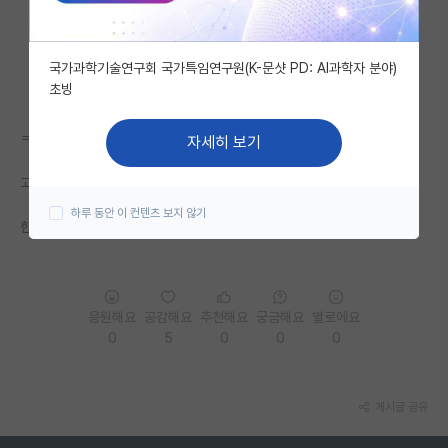
자유 게시판(아무개랩)
국가과학기술연구회 국가특임연구원(K-문샷 PD: AI과학자 분야)
미국 유학 게시판
초빙
미국 대학원 합격 후기 게시판
ㅋㅋ 뭔 박사과정들 왤케 예민하고 분조장인지..
자세히 보기
대학원생 모집 게시판
고여서 그런가 사회생활에서 만나고 싶지는 않음.
대학원 합격 후기 게시판
하루 동안 이 컨텐츠 보지 않기
한학기 남았는데 언넝 졸업하고 떠나고나 싶네
연구실(PI) 홍보 게시판
석박사 채용 정보 게시판
응원해요
공감해요
추천해요
궁금해요
별로에요
임용 정보 게시판
0
5
0
0
0
학부 인턴 게시판
취업 게시판
게시글 공유
임용 후기 게시판