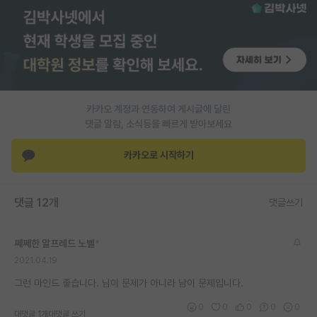
PI 전용 게시판
인문사회 계열 게시판
특수/전문대학원 게시판
반도체/AI 게시판
카카오 계정과 연동하여 게시글에 달린
댓글 알람, 소식등을 빠르게 받아보세요
장학금/장학생 게시판
카카오로 시작하기
학술 정보 게시판
홍보 게시판
댓글 12개
댓글쓰기
커리어
쩨쩨한 알프레드 노벨
*
유학교육
2021.04.19
이벤트
그런 마인드 좋습니다. 님이 문제가 아니라 남이 문제입니다.
반도체 아카데미
0
0
0
0
0
대댓글 1개
대댓글 쓰기