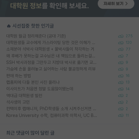
🔥 시선집중 핫한 인기글
대학원 월급 정리해준다 (공대 기준)
275
대학원생들 교수에게 가스라이팅 당한 것은 이해가 갑니다. 안타깝네요.
120
소재분야 석박사 대학원생 + 물박사들이 착각하는 거
77
왜 후배가 못하는걸 교수님은 내 책임으로 돌리는걸까요?
7
SSH 박사과정을 그만두고 지방대 박사로 옮기면 교수의 꿈은 끝일까요?
9
가슴에 손을 올려놓고 싫어하는 사람 불공정하게 리뷰
9
편애 하는 방법
16
랩홈피에 다들 본인 사진 올리냐
13
이사이트가 처음엔 정말 도움많이됐는데
14
역대급 대학원생 빌런
2
석사생의 고민
2
컨택이후 랩매니저, PhD학생들 소개 시켜주신거면 거의 컨펌에 가깝나요?
2
Korea University 수학, 컴퓨터과학 이학사, UC Berkeley 산업공학 대학원 공학박사가 되는 것은 쉽지 않겠죠?
11
최근 댓글이 많이 달린 글