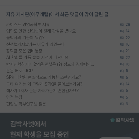
자유 게시판(아무개랩)에서 최근 댓글이 많이 달린 글
카이스트 경영공학부 서류
28
입학도 안한 신입생이 원래 관심을 받나요
14
물박사의 기준이 뭐임?
22
신생랩가지말라는 이유가 있었구나
16
장학금 모은 랩비통장
21
AI 학회들 거품 슬슬 지적이 나오네요
27
박사진학하기에 2억은 괜찮은 (?) 정도의 경제력인가요
16
논문 IF vs JCR
5
SPK 대학원 현실적으로 가능한 스펙인가요?
5
근데 여기는 왜 그렇게 SPK를 물어보는거임?
14
석사가 1저자 논문 가져가는게 흔한건가요?
5
면접 복장
5
편입생 학부연구생 질문
6