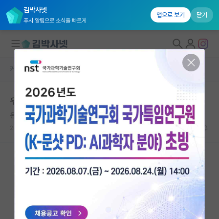
김박사넷
앱으로 보기
닫기
푸시 알림으로 소식을 빠르게
커뮤니티 홈
자유 게시판(아무개랩)
대학원생 모집
우리 랩만 이런감.
국내대학원 정보
온화한 미셸 푸코
연구실&오픈랩
2021.04.19
12
4404
커뮤니티
커뮤니티 홈
전체글보기
베스트 게시판
IF 명예의전당