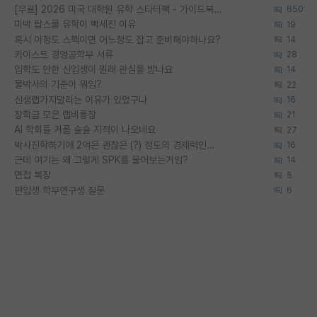
[무료] 2026 미국 대학원 유학 스타터팩 - 가이드북 & 합격자 컨택메일 템플릿
650
미박 탑스쿨 유학이 빡세진 이유
19
혹시 이정도 스펙이면 어느정도 잡고 준비해야하나요?
14
카이스트 경영공학부 서류
28
입학도 안한 신입생이 원래 관심을 받나요
14
물박사의 기준이 뭐임?
22
신생랩가지말라는 이유가 있었구나
16
장학금 모은 랩비통장
21
AI 학회들 거품 슬슬 지적이 나오네요
27
박사진학하기에 2억은 괜찮은 (?) 정도의 경제력인가요
16
근데 여기는 왜 그렇게 SPK를 물어보는거임?
14
면접 복장
5
편입생 학부연구생 질문
6