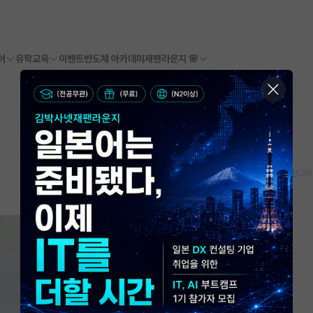
어
유학교육
이벤트
반도체 아카데미
재팬라운지 🌸
스크랩
신고하