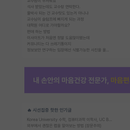
교수님이 무서워요
석사 받았는데도 교수랑 연락한다.
물박사 되는 건 교수탓도 있는거 아니냐
교수님이 슬럼프에 빠지게 되는 과정
대학원 어디로 가야할까요?
편애 하는 방법
이사이트가 처음엔 정말 도움많이됐는데
커뮤니티는 다 쓰레기통이지
정보보안 연구하는 입장에선 식별가능한 사진을 올리는건 비추이긴함
🔥 시선집중 핫한 인기글
Korea University 수학, 컴퓨터과학 이학사, UC Berkeley 산업공학 대학원 공학박사가 되는 것은 쉽지 않겠죠?
외부에서 괜찮은 랩을 알아보는 방법 (장문주의)