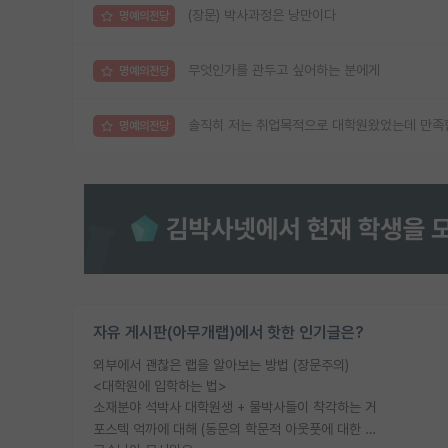
(장문) 박사과정은 낭만이다
명예의전당
무엇인가를 관두고 싶어하는 분에게
명예의전당
솔직히 저는 취업목적으로 대학원왔었는데 만족
명예의전당
자유 게시판(아무개랩)에서 핫한 인기글은?
외부에서 괜찮은 랩을 알아보는 방법 (장문주의)
<대학원에 입학하는 법>
소재분야 석박사 대학원생 + 물박사들이 착각하는 거
포스텍 억까에 대해 (동문의 학문적 아웃풋에 대한 반박)