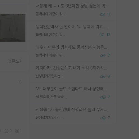
서당개 개 ㅅㄲ도 3년이면 풍월 읊는데 박사 5년 이상 대리고 있으면서 물된건 교수 탓 맞는ㄱ게 거기가 서당이 아니란 소리임
물박사의 기준이 뭐임?
11
능력없는박사 란 말이지 뭐. 능력이 뭐고 능력이 있다는게 뭔지는 사람마다 기준이 다르니까 얘기해봐야 서로 자기 기준만 얘기해서 논쟁이 끝이 안나고. 주위에서 능력있고 야심있는 신입생이 교수가 유의미한 피드백을 아예 안주면서 제대로된 과제에 참여해볼 기회도 제공하지 않고 잡일 뺑뺑이만 돌려서 맨날 단순작업만 하면서 밤새다가 눈빛이 점점 죽어가는걸 본 사람은 물박사는 교수탓이라고 하고, 교수는 이것저것 알려도 주고 기회도 주고 사수 동기 붙여주면서 어떻게든 끌고가려고 하는데 본인이 매일 뺀질거리면서 출근 하는둥마는둥 하다가 기껏 와서도 폰이나 쳐다보다가 실험 망치고 저녁약속있어서 먼저 가볼게요~ 하는걸 본 사람은 물박사는 본인탓이라고 함.
물박사의 기준이 뭐임?
12
교수가 아무리 방치해도 물박사는 지능문제고 본인 의지 문제임. 만물 교수탓 하는 애들이 이상한거임.
물박사의 기준이 뭐임?
7
댓글쓰기
가지마라. 신생랩이고 내가 석사 3학기차인데 최고참인데 나도 아무것도 모르는데 교수가 후배들 왜 논문 교육 안시키냐. 논문 왜 안 써오냐 닦달한다
신생랩가지말라는 이유가 있었구나
8
ML 대부분이 골드 스탠다드 하나 상정해놓고 (벤치마크 데이터셋이 여러 개면 여러 개 상정) 그거 얼마나 잘 맞추나 싸움임 가끔 번뜩이는 설계 철학을 보여주는 논문들도 있지만 대부분 그거 성적 얼마나 더 올리느라에 혈안이 되어 있는 측면이 잇음
AI 학회들 거품 슬슬 지적이 나오네요
7
신생랩 1기 출신인데 신생랩은 줠라 무거운 바벨 같은거임. 들면 대박인데 못들면 깔려 죽음. 아무도 알려주지 않는 환경에서 자생해야하지만, 일단 살아남았다면 그 어떤 사람보다 악착같고 생존력 높은 사람으로 거듭날 수 있음
신생랩가지말라는 이유가 있었구나
7
0
0
1