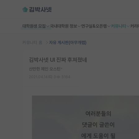
대학원생 모집
국내대학원 정보
연구실&오픈랩
커뮤니티
커리
커뮤니티 홈
자유 게시판(아무개랩)
김박사넷 UI 진짜 후져졌네
산만한 제인 오스틴
*
2021.04.14
3
5164