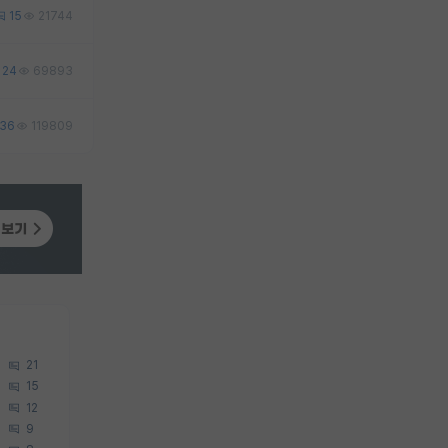
15
21744
24
69893
36
119809
21
15
12
9