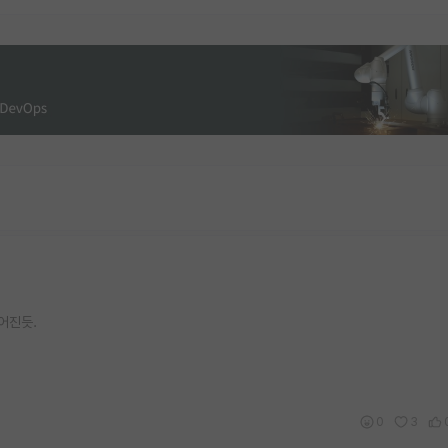
어진듯.
0
3