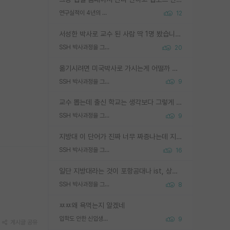
연구실적이 4년의 공백이 있는거 어떻게 생각하냐
12
서성한 박사로 교수 된 사람 딱 1명 봤습니다. 근데 지방대 박사로 교수된 거는 기적이 일어나야되요. 서성한 학부부터여도 빡센게 교수임용일텐데 지방대박사로 무슨 교수가 되나요...... 중소기업/중견기업 팀장급/연구소장급이나 될거 같네요.
SSH 박사과정을 그만두고 지방대 박사로 옮기면 교수의 꿈은 끝일까요?
20
옮기시려면 미국박사로 가시는게 어떨까 싶네요. 교수가 꿈이면 미국박사 하고 미국교수 까지 같이 노리시는게 기회가 많지 않을까요?
SSH 박사과정을 그만두고 지방대 박사로 옮기면 교수의 꿈은 끝일까요?
9
교수 뽑는데 출신 학교는 생각보다 그렇게 안 봄. 앞으로는 더 안 보게 될거임. 박사는 어디서 진행해도 됨. 단, 제대로 쌓고 좋은 실적 만들 수 있다면. 그런데 지방대는 그럴 가능성이 지극히 낮음. 나만 열심히 잘 하면 된다? 인간은 주변 환경에 지배되는 나약한 존재임. 주변의 지방대 대학원생과 섞이고 지방 특유의 여유로움 또는 나쁘게 얘기해서 나태함에 젖어 살다보면 교수의 꿈 자체를 잊어버리게 될 가능성도 있음. 주변 환경이 70~80%임.
SSH 박사과정을 그만두고 지방대 박사로 옮기면 교수의 꿈은 끝일까요?
9
지방대 이 단어가 진짜 너무 짜증나는데 지방대면 다 그냥 쓰레기인가요? 무슨 말 같지도 않은 댓글들이 있는건지??? 지방에도 충분히 좋은 대학 많고 충분히 잘하는 교수님들 많습니다 포항공대 4개 IST 대표 지거국들 여기 모두 다 지방에 있고 여기 출신들 중에 교수하는 분들 적지 않습니다 지거국 출신이 무슨 교수를 하냐?라고 생각할 사람들 많은데 상위 대표 지거국에 아웃라이어들 많습니다 결국 개인의 연구역량과 실적이 중요합니다 이 역량을 펼치는데 있어서 지도교수와의 합도 중요합니다. 그리고 경력이 필요하면 해외포닥까지 다녀오세요
SSH 박사과정을 그만두고 지방대 박사로 옮기면 교수의 꿈은 끝일까요?
16
일단 지방대라는 것이 포항공대나 ist, 상위 지거국은 아니라고 생각하겠습니다. 그런곳은 서성한에 비해 소위 대학 네임밸류가 크게 뒤떨어지지는 않으니까요. 대학 이름이 중요하냐? 당연합니다. 대학 이름이 좋아서 좋은 아웃풋이 나오는 것이냐, 좋은 대학은 좋은 사람과 좋은 기회가 몰려있으니 아웃풋도 자연스럽게 좋아지는 것이냐? 대답하기 어려운 문제입니다. 아직 한국 사회에서 학벌을 보는 것도, 특히 이공계를 중심으로 학벌보다는 실적 위주라는 분위기가 형성되는 것도 사실입니다. 지방대 출신으로 전임교수가 될수 있느냐? 가능 불가능을 따지면 당연히 가능입니다. 지방대 박사 출신으로 전임교원이 된 경우가 실제로 있으니까요. 현실적인 가능성이 있느냐? 지금 이정도 대학의 교수가 되고싶다고 생각되는 대학 들어가서 컴공과 교수 목록 켜고 박사 어디서 받았는지 쭉 한번 보세요. 냉정하게 지방대 출신인 분들이 많지는 않으실겁니다.
SSH 박사과정을 그만두고 지방대 박사로 옮기면 교수의 꿈은 끝일까요?
8
ㅉㅉ왜 욕먹는지 알겠네
입학도 안한 신입생이 원래 관심을 받나요
9
게시글 공유