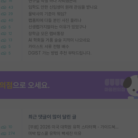
연구실 학생 하나 자퇴했는데
16
입학도 안한 신입생이 원래 관심을 받나요
43
물박사의 기준이 뭐임?
29
랩홈피에 다들 본인 사진 올리냐
40
신생랩가지말라는 이유가 있었구나
5
장학금 모은 랩비통장
12
AI 학회들 거품 슬슬 지적이 나오네요
13
카이스트 서류 전형 배수
5
DGIST 가는 방법 추천 부탁드립니다.
5
최근 댓글이 많이 달린 글
[무료] 2026 미국 대학원 유학 스타터팩 - 가이드북 & 합격자 컨택메일 템플릿
10
미박 탑스쿨 유학이 빡세진 이유
274