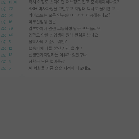
혹시 이정도 스펙이면 어느정도 잡고 준비해야하나요?
1388
SSH 박사과정을 그만두고 지방대 박사로 옮기면 교수의 꿈은 끝일까요?
72
카이스트는 모든 연구실마다 서버 제공해주나요?
50
학부신입생 질문
16
알츠하이머 관련 고등학생 탐구 포트폴리오
29
입학도 안한 신입생이 원래 관심을 받나요
40
물박사의 기준이 뭐임?
5
랩홈피에 다들 본인 사진 올리냐
12
신생랩가지말라는 이유가 있었구나
13
장학금 모은 랩비통장
5
AI 학회들 거품 슬슬 지적이 나오네요
5