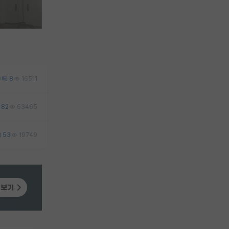
9
8
16511
82
63465
53
19749