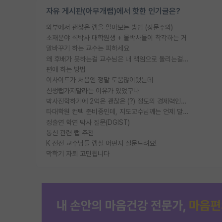
자유 게시판(아무개랩)에서 핫한 인기글은?
외부에서 괜찮은 랩을 알아보는 방법 (장문주의)
소재분야 석박사 대학원생 + 물박사들이 착각하는 거
말바꾸기 하는 교수는 피하세요
왜 후배가 못하는걸 교수님은 내 책임으로 돌리는걸까요?
편애 하는 방법
이사이트가 처음엔 정말 도움많이됐는데
신생랩가지말라는 이유가 있었구나
박사진학하기에 2억은 괜찮은 (?) 정도의 경제력인가요
타대학원 컨텍 준비중인데, 지도교수님께는 언제 말씀드려야 할까요?
정출연 학연 박사 질문(DGIST)
통신 관련 랩 추천
K 전전 교수님들 랩실 어떤지 질문드려요!
막학기 자퇴 고민됩니다