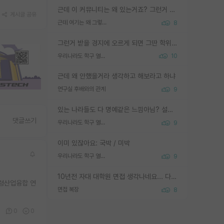
근데 이 커뮤니티는 왜 있는거죠? 그런거 쉽게 물어볼수있어서 있는거 아닌가요? 그렇게 보기 싫으면 커뮤니티도 하지마시지 그러면
게시글 공유
근데 여기는 왜 그렇게 SPK를 물어보는거임?
8
그런거 받을 경지에 오르게 되면 그딴 학위명이 필요없음
우리나라도 학구 열풍보면 Higher Doctorate 학위가 필요하다고 봅니다.
10
근데 왜 안했을거라 생각하고 해보라고 하냐
연구실 후배와의 관계
9
있는 나라들도 다 명예같은 느낌아님? 설마 박사끼리 등급나눠서 학위수여하자 같은 헛소리는 아니지? ㅋㅋ
댓글쓰기
우리나라도 학구 열풍보면 Higher Doctorate 학위가 필요하다고 봅니다.
9
이미 있잖아요: 국박 / 미박
우리나라도 학구 열풍보면 Higher Doctorate 학위가 필요하다고 봅니다.
9
10년전 자대 대학원 면접 생각나네요... 다들 양복에 넥타이까지 하고 갔더니, 국회의원 출마하냐고 놀리셨던. (면접질문내용: 증명사진에선 두상이 계란형인데, 실제론 그렇지 않다. 증명사진이 뭘 증명하고 있는거냐)ㅋㅋㅋㅋ
고령산업융합 연
면접 복장
8
0
0
0