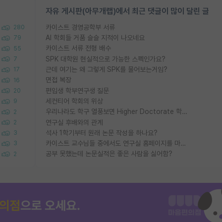
자유 게시판(아무개랩)에서 최근 댓글이 많이 달린 글
카이스트 경영공학부 서류
280
AI 학회들 거품 슬슬 지적이 나오네요
79
카이스트 서류 전형 배수
55
SPK 대학원 현실적으로 가능한 스펙인가요?
7
근데 여기는 왜 그렇게 SPK를 물어보는거임?
17
면접 복장
16
편입생 학부연구생 질문
20
세컨티어 학회의 위상
9
우리나라도 학구 열풍보면 Higher Doctorate 학위가 필요하다고 봅니다.
2
연구실 후배와의 관계
2
석사 1학기부터 원래 논문 작성을 하나요?
3
카이스트 교수님들 중에서도 연구실 홈페이지를 마련 안 하신 분들이 계시던데
3
공부 못했는데 논문실적은 좋은 사람을 싫어함?
2