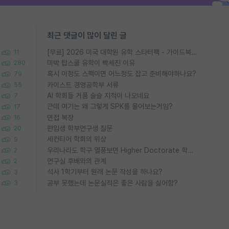
최근 댓글이 많이 달린 글
[무료] 2026 미국 대학원 유학 스타터팩 - 가이드북 & 합격자 컨택메일 템플릿
11
미박 탑스쿨 유학이 빡세진 이유
280
혹시 이정도 스펙이면 어느정도 잡고 준비해야하나요?
79
카이스트 경영공학부 서류
55
AI 학회들 거품 슬슬 지적이 나오네요
7
근데 여기는 왜 그렇게 SPK를 물어보는거임?
17
면접 복장
16
편입생 학부연구생 질문
20
세컨티어 학회의 위상
9
우리나라도 학구 열풍보면 Higher Doctorate 학위가 필요하다고 봅니다.
2
연구실 후배와의 관계
2
석사 1학기부터 원래 논문 작성을 하나요?
3
공부 못했는데 논문실적은 좋은 사람을 싫어함?
3