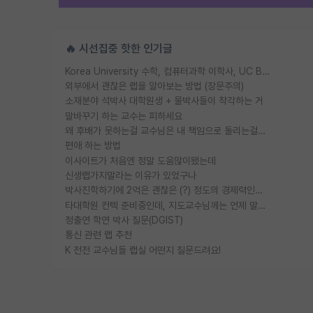
🔥 시선집중 핫한 인기글
Korea University 수학, 컴퓨터과학 이학사, UC Berkeley 산업공학 대학원 공학박사가 되는 것은 쉽지 않겠죠?
외부에서 괜찮은 랩을 알아보는 방법 (장문주의)
소재분야 석박사 대학원생 + 물박사들이 착각하는 거
말바꾸기 하는 교수는 피하세요
왜 후배가 못하는걸 교수님은 내 책임으로 돌리는걸까요?
편애 하는 방법
이사이트가 처음엔 정말 도움많이됐는데
신생랩가지말라는 이유가 있었구나
박사진학하기에 2억은 괜찮은 (?) 정도의 경제력인가요
타대학원 컨텍 준비중인데, 지도교수님께는 언제 말씀드려야 할까요?
정출연 학연 박사 질문(DGIST)
통신 관련 랩 추천
K 전전 교수님들 랩실 어떤지 질문드려요!