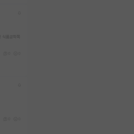
학 식품공학쪽
0
0
0
0
0
0