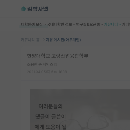
대학원생 모집
국내대학원 정보
연구실&오픈랩
커뮤니티
커리
커뮤니티 홈
자유 게시판(아무개랩)
한양대학교 고령산업융합학부
조용한 존 케인즈
2021.04.05
5
1888