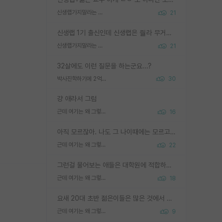
신생랩가지말라는 이유가 있었구나
21
신생랩 1기 출신인데 신생랩은 줠라 무거운 바벨 같은거임. 들면 대박인데 못들면 깔려 죽음. 아무도 알려주지 않는 환경에서 자생해야하지만, 일단 살아남았다면 그 어떤 사람보다 악착같고 생존력 높은 사람으로 거듭날 수 있음
신생랩가지말라는 이유가 있었구나
21
32살에도 이런 질문을 하는군요...?
박사진학하기에 2억은 괜찮은 (?) 정도의 경제력인가요
30
걍 애라서 그럼
근데 여기는 왜 그렇게 SPK를 물어보는거임?
16
아직 모르잖아. 나도 그 나이때에는 모르고 평가 받고 안심하고 싶었어.
근데 여기는 왜 그렇게 SPK를 물어보는거임?
22
그런걸 물어보는 애들은 대학원에 적합하지 않다
근데 여기는 왜 그렇게 SPK를 물어보는거임?
18
요새 20대 초반 젊은이들은 많은 것에서 가성비를 따지더라고요. 내가 이 정도 인풋을 넣었을 때 그만큼 아웃풋이 나올 것인가? 사실 아웃풋이 인풋 대비 리니어하게 나오지 않는 영역을 시도하기 싫어한다는 느낌입니다.
근데 여기는 왜 그렇게 SPK를 물어보는거임?
9