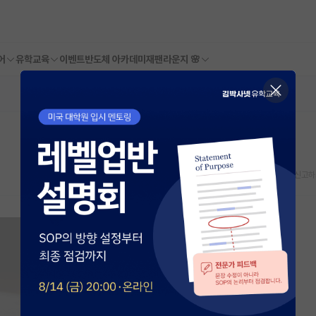
어
유학교육
이벤트
반도체 아카데미
재팬라운지 🌸
스크랩
신고하