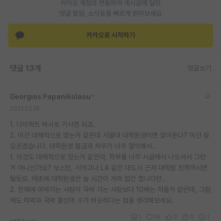
카카오 계정과 연동하여 게시글에 달린
댓글 알람, 소식등을 빠르게 받아보세요
카카오로 시작하기
댓글 13개
댓글쓰기
Georgios Papanikolaou
*
2021.02.16
1. 다이렉트 박사로 가시면 되죠.
2. 이건 대체적으로 맞는거 같은데 서울대 대학원생이면 알아준다? 이건 잘
모르겠습니다. 대학원생 월급과 처우가 너무 열악해서..
1. 이것도 대체적으로 맞는거 같은데, 학부를 너무 시골에서 나오셔서 그런
거 아니신가요? 보스턴, 시카고나 LA 같은 대도시 근처 대학원 진학하시면
될듯요. 애초에 대학원생은 놀 시간이 거의 없긴 합니다만..
2. 한해에 미박가는 사람이 국박 가는 사람보다 10배는 적을거 같은데, 그럼
에도 미박과 국박 출신의 수가 비슷하다는 점을 생각헤보세요.
1
14
0
0
1