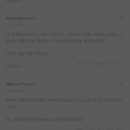
대댓글 쓰기
Allan Nevins
2021.02.16
"2. 한해에 미박가는 사람이 국박 가는 사람보다 10배는 적을거 같은데, 그
럼에도 미박과 국박 출신의 수가 비슷하다는 점을 생각해보세요."
이말이 정말 허를 찌르네요
0
6
0
0
1
대댓글 쓰기
Marcel Proust
*
2021.02.16
학부가 돈퍼먹지 대학원은 박사가면 공짜로 다니는건데 뭔 헛소리하고있냐
ㅋㅋㅋ
아니 학부유학가서 몇억날리고 한국에 대체 왜옴?
0
21
1
0
2