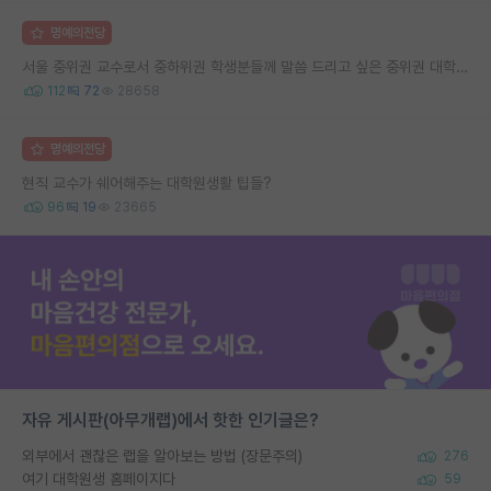
명예의전당
서울 중위권 교수로서 중하위권 학생분들께 말씀 드리고 싶은 중위권 대학 연구실의 강점
112
72
28658
명예의전당
현직 교수가 쉐어해주는 대학원생활 팁들?
96
19
23665
자유 게시판(아무개랩)에서 핫한 인기글은?
외부에서 괜찮은 랩을 알아보는 방법 (장문주의)
276
여기 대학원생 홈페이지다
59