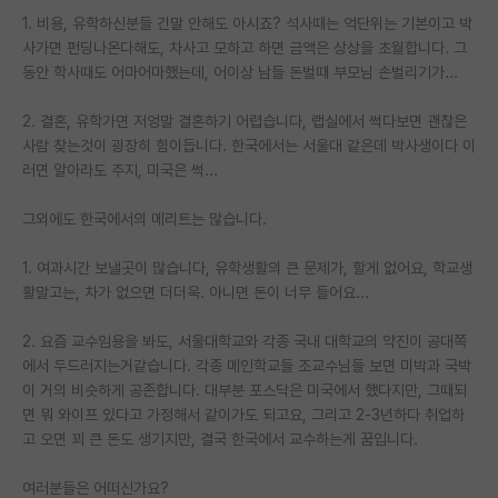
1. 비용, 유학하신분들 긴말 안해도 아시죠? 석사때는 억단위는 기본이고 박
PI 전용 게시판
사가면 펀딩나온다해도, 차사고 모하고 하면 금액은 상상을 초월합니다. 그
동안 학사때도 어마어마했는데, 어이상 남들 돈벌때 부모님 손벌리기가...
인문사회 계열 게시판
2. 결혼, 유학가면 저엉말 결혼하기 어렵습니다, 랩실에서 썩다보면 괜찮은
특수/전문대학원 게시판
사람 찾는것이 굉장히 힘이듭니다. 한국에서는 서울대 같은데 박사생이다 이
반도체/AI 게시판
러면 알아라도 주지, 미국은 썩...
장학금/장학생 게시판
그외에도 한국에서의 메리트는 많습니다.
학술 정보 게시판
1. 여과시간 보낼곳이 많습니다, 유학생활의 큰 문제가, 할게 없어요, 학교생
활말고는, 차가 없으면 더더욱. 아니면 돈이 너무 들어요...
홍보 게시판
2. 요즘 교수임용을 봐도, 서울대학교와 각종 국내 대학교의 약진이 공대쪽
커리어
에서 두드러지는거같습니다. 각종 메인학교들 조교수님들 보면 미박과 국박
유학교육
이 거의 비슷하게 공존합니다. 대부분 포스닥은 미국에서 했다지만, 그때되
면 뭐 와이프 있다고 가정해서 같이가도 되고요, 그리고 2-3년하다 취업하
이벤트
고 오면 꾀 큰 돈도 생기지만, 결국 한국에서 교수하는게 꿈입니다.
반도체 아카데미
여러분들은 어떠신가요?