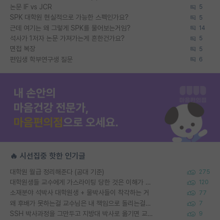
논문 IF vs JCR
5
SPK 대학원 현실적으로 가능한 스펙인가요?
5
근데 여기는 왜 그렇게 SPK를 물어보는거임?
14
석사가 1저자 논문 가져가는게 흔한건가요?
5
면접 복장
5
편입생 학부연구생 질문
6
🔥 시선집중 핫한 인기글
대학원 월급 정리해준다 (공대 기준)
275
대학원생들 교수에게 가스라이팅 당한 것은 이해가 갑니다. 안타깝네요.
120
소재분야 석박사 대학원생 + 물박사들이 착각하는 거
77
왜 후배가 못하는걸 교수님은 내 책임으로 돌리는걸까요?
7
SSH 박사과정을 그만두고 지방대 박사로 옮기면 교수의 꿈은 끝일까요?
9