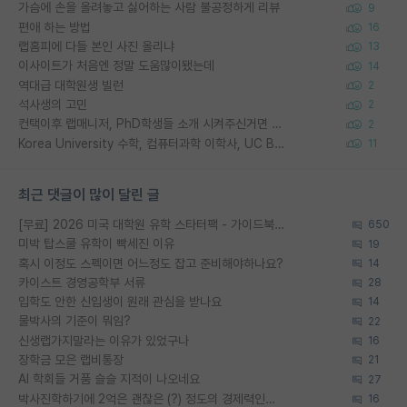
가슴에 손을 올려놓고 싫어하는 사람 불공정하게 리뷰
9
편애 하는 방법
16
랩홈피에 다들 본인 사진 올리냐
13
이사이트가 처음엔 정말 도움많이됐는데
14
역대급 대학원생 빌런
2
석사생의 고민
2
컨택이후 랩매니저, PhD학생들 소개 시켜주신거면 거의 컨펌에 가깝나요?
2
Korea University 수학, 컴퓨터과학 이학사, UC Berkeley 산업공학 대학원 공학박사가 되는 것은 쉽지 않겠죠?
11
최근 댓글이 많이 달린 글
[무료] 2026 미국 대학원 유학 스타터팩 - 가이드북 & 합격자 컨택메일 템플릿
650
미박 탑스쿨 유학이 빡세진 이유
19
혹시 이정도 스펙이면 어느정도 잡고 준비해야하나요?
14
카이스트 경영공학부 서류
28
입학도 안한 신입생이 원래 관심을 받나요
14
물박사의 기준이 뭐임?
22
신생랩가지말라는 이유가 있었구나
16
장학금 모은 랩비통장
21
AI 학회들 거품 슬슬 지적이 나오네요
27
박사진학하기에 2억은 괜찮은 (?) 정도의 경제력인가요
16