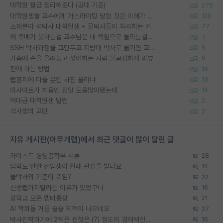
대학원 월급 정리해준다 (공대 기준)
275
대학원생들 교수에게 가스라이팅 당한 것은 이해가 갑니다. 안타깝네요.
120
소재분야 석박사 대학원생 + 물박사들이 착각하는 거
77
왜 후배가 못하는걸 교수님은 내 책임으로 돌리는걸까요?
7
SSH 박사과정을 그만두고 지방대 박사로 옮기면 교수의 꿈은 끝일까요?
9
가슴에 손을 올려놓고 싫어하는 사람 불공정하게 리뷰
9
편애 하는 방법
16
랩홈피에 다들 본인 사진 올리냐
13
이사이트가 처음엔 정말 도움많이됐는데
14
역대급 대학원생 빌런
2
석사생의 고민
2
자유 게시판(아무개랩)에서 최근 댓글이 많이 달린 글
카이스트 경영공학부 서류
28
입학도 안한 신입생이 원래 관심을 받나요
14
물박사의 기준이 뭐임?
22
신생랩가지말라는 이유가 있었구나
16
장학금 모은 랩비통장
21
AI 학회들 거품 슬슬 지적이 나오네요
27
박사진학하기에 2억은 괜찮은 (?) 정도의 경제력인가요
16