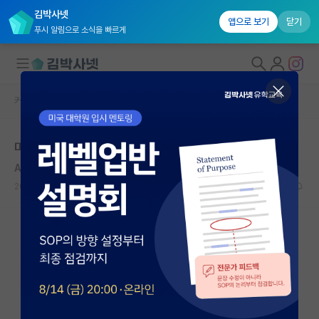
김박사넷
앱으로 보기
닫기
푸시 알림으로 소식을 빠르게
커뮤니티 홈
자유 게시판(아무개랩)
대학원생 모집
미국 vs 한국(서울대)
국내대학원 정보
Allan Nevins
연구실&오픈랩
2021.02.16
13
20278
커뮤니티
커뮤니티 홈
전체글보기
베스트 게시판
IF 명예의전당