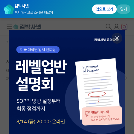
김박사넷
앱으로 보기
닫기
푸시 알림으로 소식을 빠르게
커뮤니티 홈
자유 게시판(아무개랩)
대학원생 모집
서울대 식품생명공학
국내대학원 정보
George Eliot
연구실&오픈랩
2021.02.07
3
5266
커뮤니티
커뮤니티 홈
전체글보기
베스트 게시판
IF 명예의전당