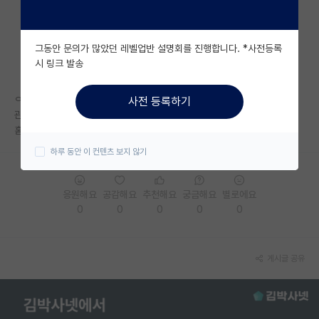
자유 게시판(아무개랩)
그동안 문의가 많았던 레벨업반 설명회를 진행합니다. *사전등록
미국 유학 게시판
시 링크 발송
미국 대학원 합격 후기 게시판
ㅇㅈㅎ 교수님 어떤가요
사전 등록하기
대학원생 모집 게시판
관심연구분야인데
홈페이지가 전혀 들어가지질 않아서 정보 얻기 힘드네요
대학원 합격 후기 게시판
하루 동안 이 컨텐츠 보지 않기
연구실(PI) 홍보 게시판
응원해요
공감해요
추천해요
궁금해요
별로에요
석박사 채용 정보 게시판
0
0
0
0
0
임용 정보 게시판
학부 인턴 게시판
게시글 공유
취업 게시판
임용 후기 게시판