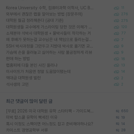
Korea University 수학, 컴퓨터과학 이학사, UC Berkeley 산업공학 대학원 공학박사가 되는 것은 쉽지 않겠죠?
11
외부에서 괜찮은 랩을 알아보는 방법 (장문주의)
276
대학원 월급 정리해준다 (공대 기준)
275
대학원생들 교수에게 가스라이팅 당한 것은 이해가 갑니다. 안타깝네요.
120
소재분야 석박사 대학원생 + 물박사들이 착각하는 거
77
왜 후배가 못하는걸 교수님은 내 책임으로 돌리는걸까요?
7
SSH 박사과정을 그만두고 지방대 박사로 옮기면 교수의 꿈은 끝일까요?
9
가슴에 손을 올려놓고 싫어하는 사람 불공정하게 리뷰
9
편애 하는 방법
16
랩홈피에 다들 본인 사진 올리냐
13
이사이트가 처음엔 정말 도움많이됐는데
14
역대급 대학원생 빌런
2
석사생의 고민
2
최근 댓글이 많이 달린 글
[무료] 2026 미국 대학원 유학 스타터팩 - 가이드북 & 합격자 컨택메일 템플릿
650
미박 탑스쿨 유학이 빡세진 이유
19
혹시 이정도 스펙이면 어느정도 잡고 준비해야하나요?
14
카이스트 경영공학부 서류
28