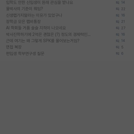
입학도 안한 신입생이 원래 관심을 받나요
14
물박사의 기준이 뭐임?
22
신생랩가지말라는 이유가 있었구나
16
장학금 모은 랩비통장
21
AI 학회들 거품 슬슬 지적이 나오네요
27
박사진학하기에 2억은 괜찮은 (?) 정도의 경제력인가요
16
근데 여기는 왜 그렇게 SPK를 물어보는거임?
14
면접 복장
5
편입생 학부연구생 질문
6