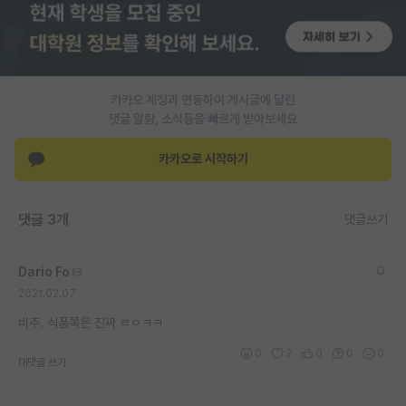
PI 전용 게시판
인문사회 계열 게시판
카카오 계정과 연동하여 게시글에 달린
특수/전문대학원 게시판
댓글 알람, 소식등을 빠르게 받아보세요
반도체/AI 게시판
카카오로 시작하기
장학금/장학생 게시판
학술 정보 게시판
댓글 3개
댓글쓰기
홍보 게시판
Dario Fo
커리어
2021.02.07
유학교육
비추. 식품쪽은 진짜 ㄹㅇㅋㅋ
이벤트
0
2
0
0
0
대댓글 쓰기
반도체 아카데미