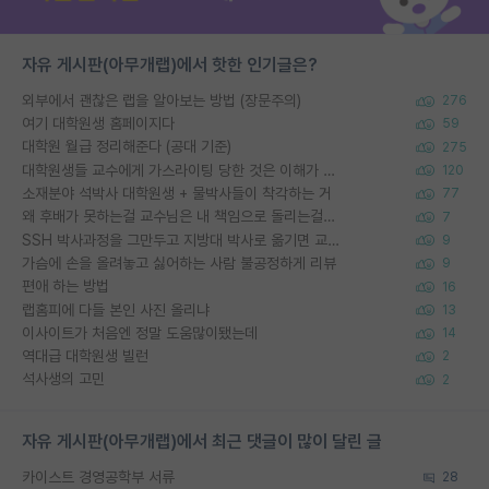
자유 게시판(아무개랩)에서 핫한 인기글은?
외부에서 괜찮은 랩을 알아보는 방법 (장문주의)
276
여기 대학원생 홈페이지다
59
대학원 월급 정리해준다 (공대 기준)
275
대학원생들 교수에게 가스라이팅 당한 것은 이해가 갑니다. 안타깝네요.
120
소재분야 석박사 대학원생 + 물박사들이 착각하는 거
77
왜 후배가 못하는걸 교수님은 내 책임으로 돌리는걸까요?
7
SSH 박사과정을 그만두고 지방대 박사로 옮기면 교수의 꿈은 끝일까요?
9
가슴에 손을 올려놓고 싫어하는 사람 불공정하게 리뷰
9
편애 하는 방법
16
랩홈피에 다들 본인 사진 올리냐
13
이사이트가 처음엔 정말 도움많이됐는데
14
역대급 대학원생 빌런
2
석사생의 고민
2
자유 게시판(아무개랩)에서 최근 댓글이 많이 달린 글
카이스트 경영공학부 서류
28