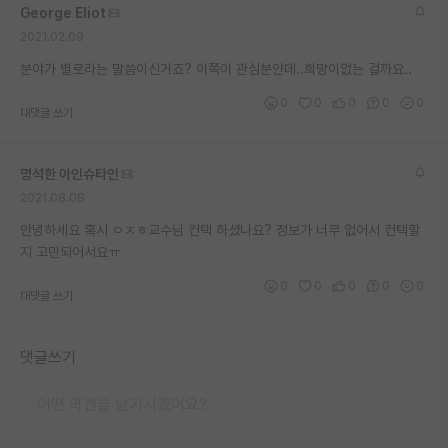
George Eliot
재팬라운지 🌸
2021.02.09
분야가 별로라는 말씀이신거죠? 이쪽이 관심분얀데..희망이없는 걸까요..
0
0
0
0
0
대댓글 쓰기
명석한 아인슈타인
2021.08.08
안녕하세요 혹시 ㅇㅈㅎ교수님 컨택 하셨나요? 정보가 너무 없어서 컨택할
지 고민되어서요ㅠ
0
0
0
0
0
대댓글 쓰기
댓글쓰기