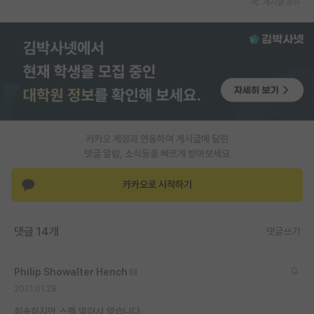
게시글 공유
PI 전용 게시판
인문사회 계열 게시판
특수/전문대학원 게시판
반도체/AI 게시판
장학금/장학생 게시판
카카오 계정과 연동하여 게시글에 달린
댓글 알람, 소식등을 빠르게 받아보세요
학술 정보 게시판
카카오로 시작하기
홍보 게시판
커리어
댓글 14개
댓글쓰기
유학교육
Philip Showalter Hench
이벤트
2021.01.28
반도체 아카데미
죄송하지만 스펙 딸려서 맞습니다..