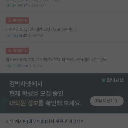
275
91
286717
명예의전당
대학원생의 월급에 대한 고찰 (feat 스탠박사)
164
45
26335
명예의전당
박사졸업을 앞두고 더 일찍알았으면 더 잘할수있을텐데 싶은 것들
295
35
51124
자유 게시판(아무개랩)에서 핫한 인기글은?