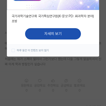
자유 게시판(아무개랩)
국가과학기술연구회 국가특임연구원(K-문샷 PD: AI과학자 분야)
미국 유학 게시판
초빙
미국 대학원 합격 후기 게시판
서울대 재료공학 대학원 선합격 후컨택인가요?
자세히 보기
대학원생 모집 게시판
메일보낸 교수님들마다 죄다 합격 후에 면담으로 교수님 배정이라고, 합격후
대학원 합격 후기 게시판
에 연락하라고 하시네요..
하루 동안 이 컨텐츠 보지 않기
연구실(PI) 홍보 게시판
처음에는 제가 스펙이 딸려서 그런가보다 했는데 다들 그렇게 말씀하셔서 진
짜 이게 학과 방침인가 싶습니다
석박사 채용 정보 게시판
임용 정보 게시판
학부 인턴 게시판
응원해요
공감해요
추천해요
궁금해요
별로에요
0
0
0
0
0
취업 게시판
임용 후기 게시판