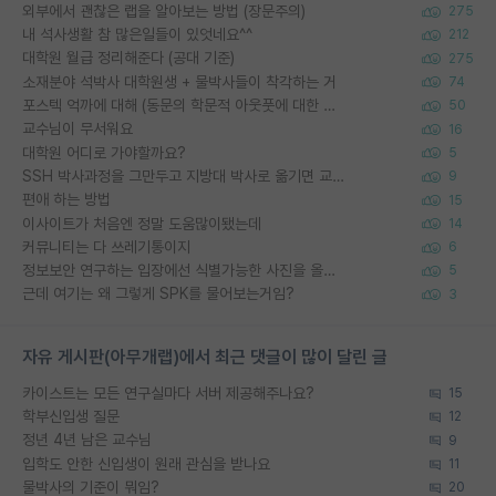
외부에서 괜찮은 랩을 알아보는 방법 (장문주의)
275
내 석사생활 참 많은일들이 있엇네요^^
212
대학원 월급 정리해준다 (공대 기준)
275
소재분야 석박사 대학원생 + 물박사들이 착각하는 거
74
포스텍 억까에 대해 (동문의 학문적 아웃풋에 대한 반박)
50
교수님이 무서워요
16
대학원 어디로 가야할까요?
5
SSH 박사과정을 그만두고 지방대 박사로 옮기면 교수의 꿈은 끝일까요?
9
편애 하는 방법
15
이사이트가 처음엔 정말 도움많이됐는데
14
커뮤니티는 다 쓰레기통이지
6
정보보안 연구하는 입장에선 식별가능한 사진을 올리는건 비추이긴함
5
근데 여기는 왜 그렇게 SPK를 물어보는거임?
3
자유 게시판(아무개랩)에서 최근 댓글이 많이 달린 글
카이스트는 모든 연구실마다 서버 제공해주나요?
15
학부신입생 질문
12
정년 4년 남은 교수님
9
입학도 안한 신입생이 원래 관심을 받나요
11
물박사의 기준이 뭐임?
20