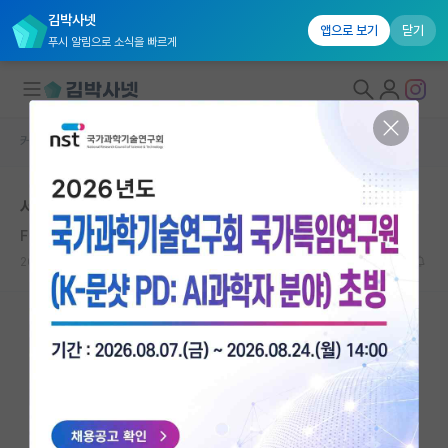
김박사넷
앱으로 보기
닫기
푸시 알림으로 소식을 빠르게
커뮤니티 홈
자유 게시판(아무개랩)
대학원생 모집
서울대 재료 컨택
국내대학원 정보
Friedrich Hayek
연구실&오픈랩
2021.01.28
14
7681
커뮤니티
커뮤니티 홈
전체글보기
베스트 게시판
IF 명예의전당