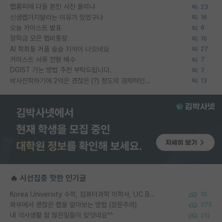
랩홈피에 다들 본인 사진 올리냐
23
신생랩가지말라는 이유가 있었구나
16
오늘 카이스트 발표
6
장학금 모은 랩비통장
16
AI 학회들 거품 슬슬 지적이 나오네요
27
카이스트 서류 전형 배수
7
DGIST 가는 방법 추천 부탁드립니다.
7
박사진학하기에 2억은 괜찮은 (?) 정도의 경제력인가요
13
🔥 시선집중 핫한 인기글
Korea University 수학, 컴퓨터과학 이학사, UC Berkeley 산업공학 대학원 공학박사가 되는 것은 쉽지 않겠죠?
10
외부에서 괜찮은 랩을 알아보는 방법 (장문주의)
275
내 석사생활 참 많은일들이 있엇네요^^
212