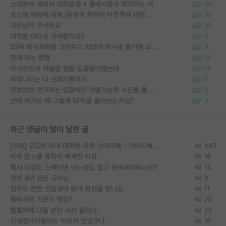
소재분야 석박사 대학원생 + 물박사들이 착각하는 거
74
포스텍 억까에 대해 (동문의 학문적 아웃풋에 대한 반박)
50
교수님이 무서워요
16
대학원 어디로 가야할까요?
5
SSH 박사과정을 그만두고 지방대 박사로 옮기면 교수의 꿈은 끝일까요?
9
편애 하는 방법
15
이사이트가 처음엔 정말 도움많이됐는데
14
커뮤니티는 다 쓰레기통이지
6
정보보안 연구하는 입장에선 식별가능한 사진을 올리는건 비추이긴함
5
근데 여기는 왜 그렇게 SPK를 물어보는거임?
3
최근 댓글이 많이 달린 글
[무료] 2026 미국 대학원 유학 스타터팩 - 가이드북 & 합격자 컨택메일 템플릿
647
미박 탑스쿨 유학이 빡세진 이유
19
혹시 이정도 스펙이면 어느정도 잡고 준비해야하나요?
14
정년 4년 남은 교수님
9
입학도 안한 신입생이 원래 관심을 받나요
11
물박사의 기준이 뭐임?
20
랩홈피에 다들 본인 사진 올리냐
23
신생랩가지말라는 이유가 있었구나
16