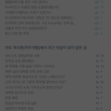
랩홈피에 다들 본인 사진 올리냐
13
이사이트가 처음엔 정말 도움많이됐는데
16
신생랩가지말라는 이유가 있었구나
20
박사진학하기에 2억은 괜찮은 (?) 정도의 경제력인가요
7
타대학원 컨텍 준비중인데, 지도교수님께는 언제 말씀드려야 할까요?
2
정출연 학연 박사 질문(DGIST)
2
통신 관련 랩 추천
3
자유 게시판(아무개랩)에서 최근 댓글이 많이 달린 글
카이스트 경영공학부 서류
30
장학금 모은 랩비통장
21
AI 학회들 거품 슬슬 지적이 나오네요
33
YKH 공대 대학원 진학 관련 고민
4
SPK 대학원 현실적으로 가능한 스펙인가요?
6
근데 여기는 왜 그렇게 SPK를 물어보는거임?
18
석사가 1저자 논문 가져가는게 흔한건가요?
5
대학원 합격구조 관련
4
면접 복장
7
편입생 학부연구생 질문
7
세컨티어 학회의 위상
4