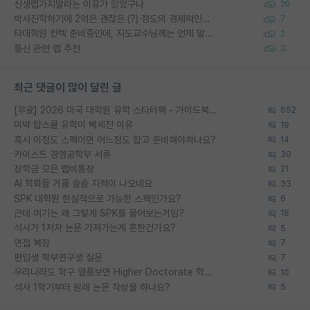
신생랩가지말라는 이유가 있었구나
20
박사진학하기에 2억은 괜찮은 (?) 정도의 경제력인가요
7
타대학원 컨텍 준비중인데, 지도교수님께는 언제 말씀드려야 할까요?
2
통신 관련 랩 추천
3
최근 댓글이 많이 달린 글
[무료] 2026 미국 대학원 유학 스타터팩 - 가이드북 & 합격자 컨택메일 템플릿
652
미박 탑스쿨 유학이 빡세진 이유
19
혹시 이정도 스펙이면 어느정도 잡고 준비해야하나요?
14
카이스트 경영공학부 서류
30
장학금 모은 랩비통장
21
AI 학회들 거품 슬슬 지적이 나오네요
33
SPK 대학원 현실적으로 가능한 스펙인가요?
6
근데 여기는 왜 그렇게 SPK를 물어보는거임?
18
석사가 1저자 논문 가져가는게 흔한건가요?
5
면접 복장
7
편입생 학부연구생 질문
7
우리나라도 학구 열풍보면 Higher Doctorate 학위가 필요하다고 봅니다.
10
석사 1학기부터 원래 논문 작성을 하나요?
5