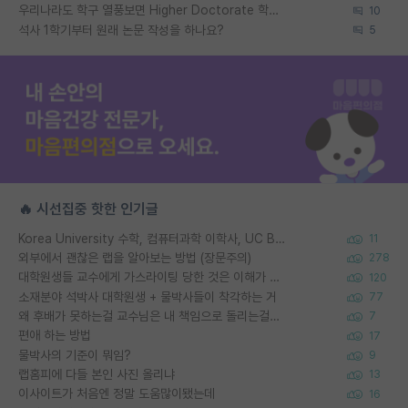
우리나라도 학구 열풍보면 Higher Doctorate 학위가 필요하다고 봅니다.
10
석사 1학기부터 원래 논문 작성을 하나요?
5
🔥 시선집중 핫한 인기글
Korea University 수학, 컴퓨터과학 이학사, UC Berkeley 산업공학 대학원 공학박사가 되는 것은 쉽지 않겠죠?
11
외부에서 괜찮은 랩을 알아보는 방법 (장문주의)
278
대학원생들 교수에게 가스라이팅 당한 것은 이해가 갑니다. 안타깝네요.
120
소재분야 석박사 대학원생 + 물박사들이 착각하는 거
77
왜 후배가 못하는걸 교수님은 내 책임으로 돌리는걸까요?
7
편애 하는 방법
17
물박사의 기준이 뭐임?
9
랩홈피에 다들 본인 사진 올리냐
13
이사이트가 처음엔 정말 도움많이됐는데
16