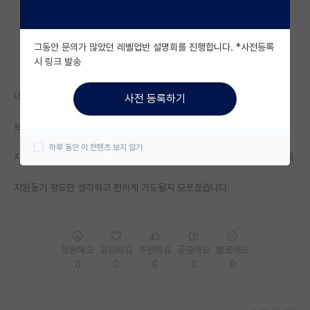
자유 게시판(아무개랩)
그동안 문의가 많았던 레벨업반 설명회를 진행합니다. *사전등록
미국 유학 게시판
시 링크 발송
미국 대학원 합격 후기 게시판
내일 교수님뵈러 연구실 가는데
사전 등록하기
대학원생 모집 게시판
보통 어떤 내용위주로 교수님께서 물어보시는지 조언부탁드립니다
대학원 합격 후기 게시판
하루 동안 이 컨텐츠 보지 않기
자대대학원이여서 전공지식 면접 느낌은 아니고 말 그대로 상담 비슷한건데
연구실(PI) 홍보 게시판
지원동기 정도만 생각하고 편하게 가도될지 모르겠습니다.
석박사 채용 정보 게시판
임용 정보 게시판
학부 인턴 게시판
응원해요
공감해요
추천해요
궁금해요
별로에요
0
0
0
0
0
취업 게시판
임용 후기 게시판