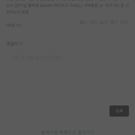
는지 (연구실 홈피에 alumni 미리보고 가세요.) 석박통합 or 석사 어느걸 선
재팬라운지 🌸
호하는지 등등
0
0
0
0
0
대댓글 쓰기
댓글쓰기
등록
게시판 목록으로 돌아가기