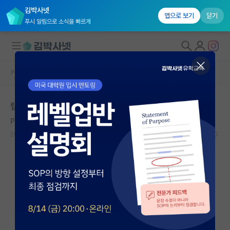
김박사넷
앱으로 보기
닫기
푸시 알림으로 소식을 빠르게
커뮤니티 홈
자유 게시판(아무개랩)
대학원생 모집
랩실 면담
국내대학원 정보
Paul Samuelson
연구실&오픈랩
2021.01.26
1
5290
커뮤니티
커뮤니티 홈
전체글보기
베스트 게시판
IF 명예의전당