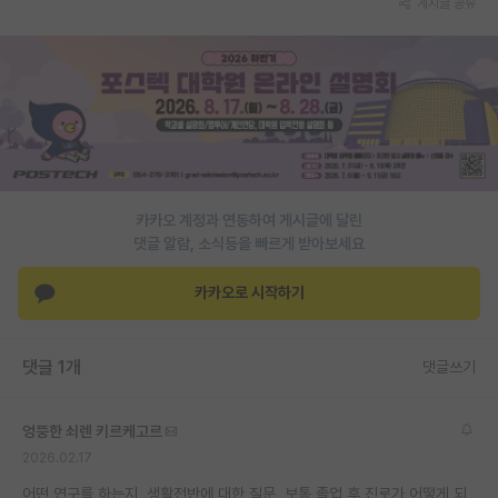
게시글 공유
PI 전용 게시판
인문사회 계열 게시판
특수/전문대학원 게시판
반도체/AI 게시판
장학금/장학생 게시판
카카오 계정과 연동하여 게시글에 달린
댓글 알람, 소식등을 빠르게 받아보세요
학술 정보 게시판
카카오로 시작하기
홍보 게시판
커리어
댓글 1개
댓글쓰기
유학교육
엉뚱한 쇠렌 키르케고르
이벤트
2026.02.17
반도체 아카데미
어떤 연구를 하는지, 생활전반에 대한 질문, 보통 졸업 후 진로가 어떻게 되